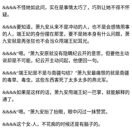
&&&&不怪她如此问，实在是事情太巧了，巧到让她不得不怀
疑。
&&&&要知道，萧九安从来不是冲动的人，也不是会感情用事
的人，端王妃的身份摆在那里，要不是她本身有什么问题，萧
九安就是再张狂也不会当众甩端王妃耳光。
&&&&“嗯。”萧九安原就没有隐瞒纪云开的意思，但要他主动
说却是不可能，纪云开主动问起，他便回一句。
&&&&“端王妃是不是与南疆勾结？”萧九安最痛恨的就是南疆
的毒草、毒虫，这些东西害死了太多太多的燕北军。
&&&&如果是这样的话，萧九安甩端王妃一巴掌，就能解释的
通了。
&&&&“嗯。”萧九安抬了抬眼，眼中闪过一抹赞赏。
&&&&这个女-人，不花痴的时候还是有脑子的。