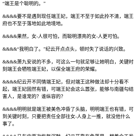
“端王是个聪明的。”
&&&&要不是遇到现任端王妃，端王不至于如此拎不清，端王
府也不至于落地如此地境地。
&&&&果然，女-人很可怕，而聪明漂亮的女-人更可怕。
&&&&“我明白了。”纪云开点点头，顿时失了说话的兴致。
&&&&萧九安说的不多，可这么一句就足够让她明白，关键时
刻端王会牺牲端王妃，以保全端王府的荣耀。
&&&&纪云开不同情端王妃，但对端王这种做法却十分看不
起，端王妃固然有错，可端王妃会这么嚣张，能够与南疆勾结
害人，是谁宠的？谁纵容的？
&&&&明明就是端王被美色冲昏了头脑，明明端王也有错，可
到关键时刻，只要把责任全部往女-人身上一推，就没他什么
事了。