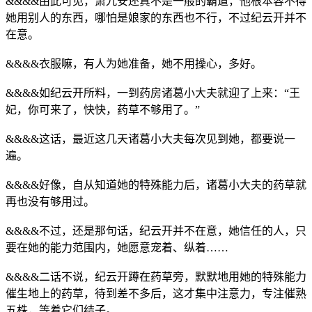
&&&&由此可见，萧九安还真不是一般的霸道，他根本容不得
她用别人的东西，哪怕是娘家的东西也不行，不过纪云开并不
在意。
&&&&衣服嘛，有人为她准备，她不用操心，多好。
&&&&如纪云开所料，一到药房诸葛小大夫就迎了上来：“王
妃，你可来了，快快，药草不够用了。”
&&&&这话，最近这几天诸葛小大夫每次见到她，都要说一
遍。
&&&&好像，自从知道她的特殊能力后，诸葛小大夫的药草就
再也没有够用过。
&&&&不过，还是那句话，纪云开并不在意，她信任的人，只
要在她的能力范围内，她愿意宠着、纵着……
&&&&二话不说，纪云开蹲在药草旁，默默地用她的特殊能力
催生地上的药草，待到差不多后，这才集中注意力，专注催熟
五株，等着它们结子。