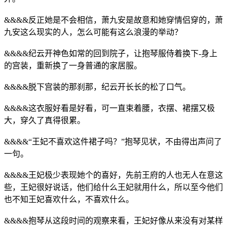
&&&&反正她是不会相信，萧九安是故意和她穿情侣穿的，萧
九安这么现实的人，怎么可能有这么浪漫的举动？
&&&&纪云开神色如常的回到院子，让抱琴服侍着换下-身上
的宫装，重新换了一身普通的家居服。
&&&&脱下宫装的那刹那，纪云开长长的松了口气。
&&&&这衣服好看是好看，可一直束着腰，衣摆、裙摆又极
大，穿久了真得很累。
&&&&“王妃不喜欢这件裙子吗？”抱琴见状，不由得出声问了
一句。
&&&&王妃极少表现她个的喜好，先前王府的人也无人在意这
些，王妃很好说话，他们给什么王妃就用什么，所以至今他们
也不知王妃喜欢什么，不喜欢什么。
&&&&抱琴从这段时间的观察来看，王妃好像从来没有对某样