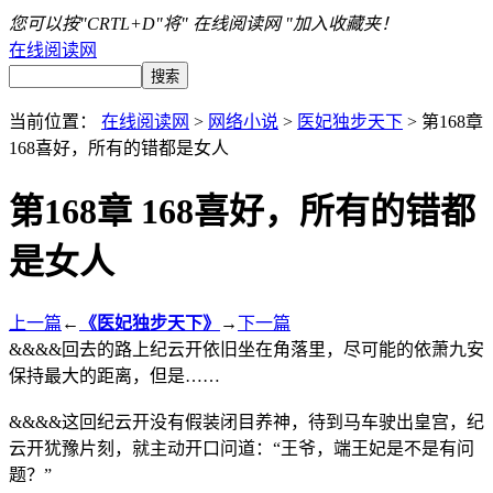
您可以按"CRTL+D"将" 在线阅读网 "加入收藏夹！
在线阅读网
当前位置：
在线阅读网
>
网络小说
>
医妃独步天下
> 第168章
168喜好，所有的错都是女人
第168章 168喜好，所有的错都
是女人
上一篇
←
《医妃独步天下》
→
下一篇
&&&&回去的路上纪云开依旧坐在角落里，尽可能的依萧九安
保持最大的距离，但是……
&&&&这回纪云开没有假装闭目养神，待到马车驶出皇宫，纪
云开犹豫片刻，就主动开口问道：“王爷，端王妃是不是有问
题？”