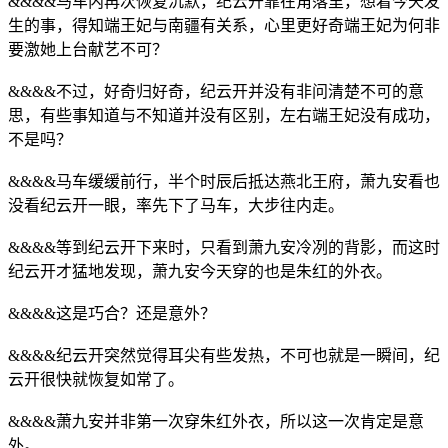
&&&&马车内再次恢复沉默，纪云开靠在角落里，想着今天发
生的事，得知端王妃与南疆有关系，心里更好奇端王妃为何非
要激她上台献艺不可？
&&&&不过，好奇归好奇，纪云开并没有非问清楚不可的意
思，有些事知道与不知道并没有区别，左右端王妃没有成功，
不是吗？
&&&&马车缓缓前行，半个时辰后抵达燕北王府，萧九安看也
没看纪云开一眼，率先下了马车，大步往内走。
&&&&等到纪云开下来时，只看到萧九安冷冽的背影，而这时
纪云开才猛地发现，萧九安今天穿的也是朱红的外衣。
&&&&这是巧合？还是意外？
&&&&纪云开突然觉得耳尖有些发热，不可也就是一瞬间，纪
云开很快就恢复如常了。
&&&&萧九安并非第一次穿朱红外衣，所以这一次肯定是意
外。