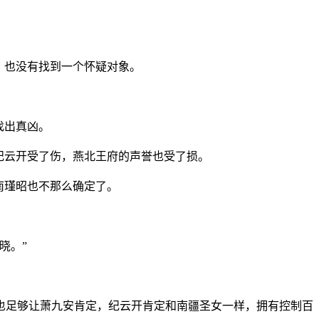
，也没有找到一个怀疑对象。
找出真凶。
纪云开受了伤，燕北王府的声誉也受了损。
南瑾昭也不那么确定了。
晓。”
也足够让萧九安肯定，纪云开肯定和南疆圣女一样，拥有控制百