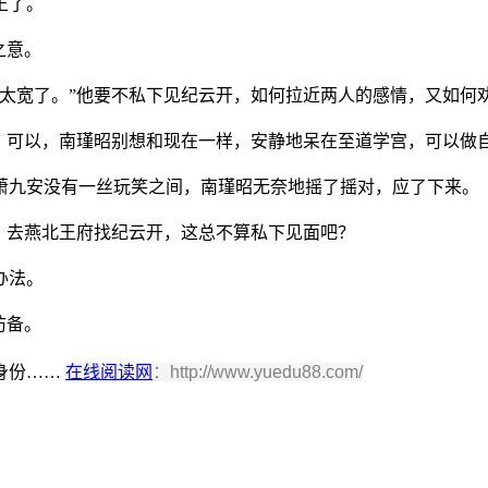
王了。
之意。
得太宽了。”他要不私下见纪云开，如何拉近两人的感情，又如何
应？可以，南瑾昭别想和现在一样，安静地呆在至道学宫，可以做
萧九安没有一丝玩笑之间，南瑾昭无奈地摇了摇对，应了下来。
候，去燕北王府找纪云开，这总不算私下见面吧？
办法。
防备。
身份……
在线阅读网
：http://www.yuedu88.com/