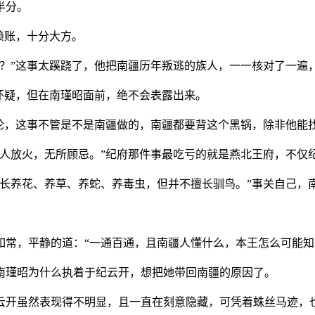
半分。
赖账，十分大方。
何？”这事太蹊跷了，他把南疆历年叛逃的族人，一一核对了一遍
有怀疑，但在南瑾昭面前，绝不会表露出来。
定论，这事不管是不是南疆做的，南疆都要背这个黑锅，除非他能
杀人放火，无所顾忌。”纪府那件事最吃亏的就是燕北王府，不仅
擅长养花、养草、养蛇、养毒虫，但并不擅长驯鸟。”事关自己，
如常，平静的道：“一通百通，且南疆人懂什么，本王怎么可能知
南瑾昭为什么执着于纪云开，想把她带回南疆的原因了。
纪云开虽然表现得不明显，且一直在刻意隐藏，可凭着蛛丝马迹，