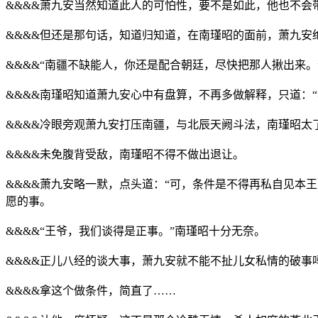
&&&&萧九安当然知道此人的可怕性，要不是如此，他也不会
&&&&但还是那句话，知道归知道，在南瑾昭的面前，萧九安
&&&&“南疆不缺能人，你还是配合朝廷，尽快把那人揪出来
&&&&南瑾昭知道萧九安心中有盘算，不再多做解释，只道：
&&&&冷眼旁观萧九安打压南疆，与北辰天阙斗法，南瑾昭太
&&&&未免腹背受敌，南瑾昭不得不做出退让。
&&&&萧九安略一默，点头道：“可，条件是不得再私自见本
愿的事。
&&&&“王爷，我们谈得是正事。”南瑾昭十分无奈。
&&&&正儿八经的谈大事，萧九安就不能不扯儿女私情的破事
&&&&拿这个做条件，简直了……