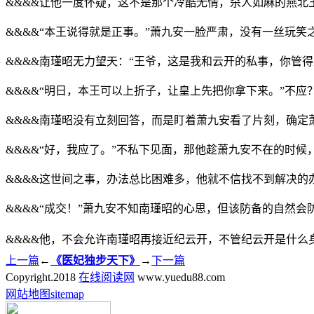
&&&&让他一度怀疑，这不是那个冷酷无情，杀人如麻的燕北
&&&&“本王说得就是正事。”萧九安一脸严肃，没有一丝玩笑
&&&&南瑾昭无力望天：“王爷，这是我和云开的私事，你管
&&&&“明日，本王可以上折子，让皇上先把你拿下来。”不
&&&&南瑾昭没有立刻回答，而是盯着萧九安看了片刻，确定
&&&&“好，我应了。”不私下见面，那他趁萧九安不在的时
&&&&这世间之事，办法总比困难多，他就不信找不到解决的
&&&&“成交！”萧九安不知南瑾昭的心思，但该防备的自然会
&&&&他，不会允许南瑾昭再接近纪云开，不管纪云开是什么
上一篇
←
《医妃独步天下》
→
下一篇
Copyright.
2018
在线阅读网
www.yuedu88.com
网站地图
sitemap