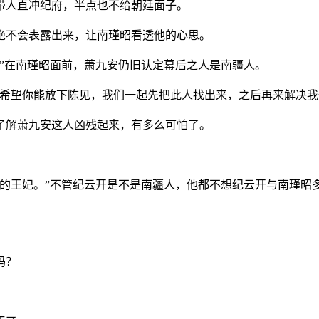
带人直冲纪府，半点也不给朝廷面子。
绝不会表露出来，让南瑾昭看透他的心思。
。”在南瑾昭面前，萧九安仍旧认定幕后之人是南疆人。
“希望你能放下陈见，我们一起先把此人找出来，之后再来解决我
了解萧九安这人凶残起来，有多么可怕了。
王的王妃。”不管纪云开是不是南疆人，他都不想纪云开与南瑾
吗？