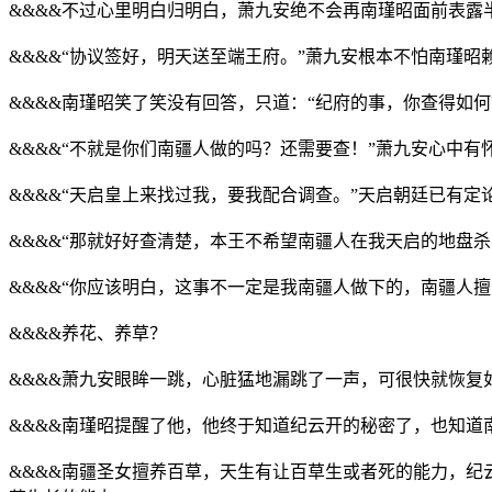
&&&&不过心里明白归明白，萧九安绝不会再南瑾昭面前表露
&&&&“协议签好，明天送至端王府。”萧九安根本不怕南瑾昭
&&&&南瑾昭笑了笑没有回答，只道：“纪府的事，你查得如
&&&&“不就是你们南疆人做的吗？还需要查！”萧九安心中
&&&&“天启皇上来找过我，要我配合调查。”天启朝廷已有
&&&&“那就好好查清楚，本王不希望南疆人在我天启的地盘
&&&&“你应该明白，这事不一定是我南疆人做下的，南疆人
&&&&养花、养草？
&&&&萧九安眼眸一跳，心脏猛地漏跳了一声，可很快就恢复
&&&&南瑾昭提醒了他，他终于知道纪云开的秘密了，也知道
&&&&南疆圣女擅养百草，天生有让百草生或者死的能力，