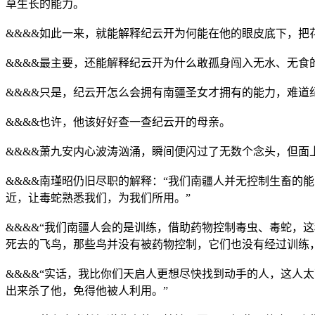
草生长的能力。
&&&&如此一来，就能解释纪云开为何能在他的眼皮底下，
&&&&最主要，还能解释纪云开为什么敢孤身闯入无水、无食
&&&&只是，纪云开怎么会拥有南疆圣女才拥有的能力，难道
&&&&也许，他该好好查一查纪云开的母亲。
&&&&萧九安内心波涛汹涌，瞬间便闪过了无数个念头，但
&&&&南瑾昭仍旧尽职的解释：“我们南疆人并无控制生畜的
近，让毒蛇熟悉我们，为我们所用。”
&&&&“我们南疆人会的是训练，借助药物控制毒虫、毒蛇，
死去的飞鸟，那些鸟并没有被药物控制，它们也没有经过训练
&&&&“实话，我比你们天启人更想尽快找到动手的人，这人
出来杀了他，免得他被人利用。”