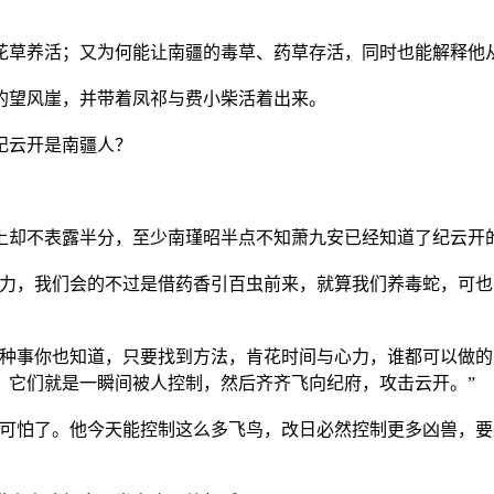
把花草养活；又为何能让南疆的毒草、药草存活，同时也能解释他
的望风崖，并带着凤祁与费小柴活着出来。
纪云开是南疆人？
面上却不表露半分，至少南瑾昭半点不知萧九安已经知道了纪云开
能力，我们会的不过是借药香引百虫前来，就算我们养毒蛇，可
这种事你也知道，只要找到方法，肯花时间与心力，谁都可以做
，它们就是一瞬间被人控制，然后齐齐飞向纪府，攻击云开。”
太可怕了。他今天能控制这么多飞鸟，改日必然控制更多凶兽，