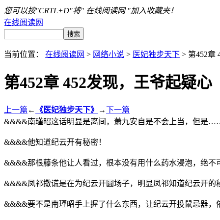
您可以按"CRTL+D"将" 在线阅读网 "加入收藏夹！
在线阅读网
当前位置：
在线阅读网
>
网络小说
>
医妃独步天下
> 第452
第452章 452发现，王爷起疑心
上一篇
←
《医妃独步天下》
→
下一篇
&&&&南瑾昭这话明显是离间，萧九安自是不会上当，但是…
&&&&他知道纪云开有秘密！
&&&&那根藤条他让人看过，根本没有用什么药水浸泡，绝
&&&&凤祁撒谎是在为纪云开圆场子，明显凤祁知道纪云开的
&&&&要不是南瑾昭手上握了什么东西，让纪云开投鼠忌器