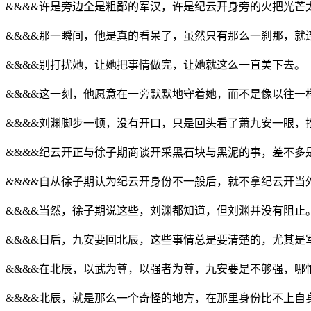
&&&&许是旁边全是粗鄙的军汉，许是纪云开身旁的火把光
&&&&那一瞬间，他是真的看呆了，虽然只有那么一刹那，就
&&&&别打扰她，让她把事情做完，让她就这么一直美下去。
&&&&这一刻，他愿意在一旁默默地守着她，而不是像以往一
&&&&刘渊脚步一顿，没有开口，只是回头看了萧九安一眼，
&&&&纪云开正与徐子期商谈开采黑石块与黑泥的事，差不多
&&&&自从徐子期认为纪云开身份不一般后，就不拿纪云开
&&&&当然，徐子期说这些，刘渊都知道，但刘渊并没有阻止
&&&&日后，九安要回北辰，这些事情总是要清楚的，尤其是军中的
&&&&在北辰，以武为尊，以强者为尊，九安要是不够强，哪
&&&&北辰，就是那么一个奇怪的地方，在那里身份比不上自