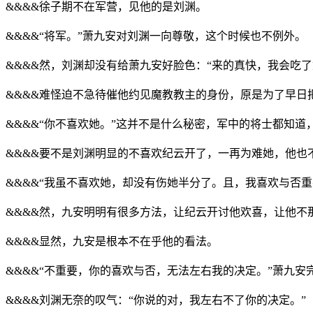
&&&&徐子期不在军营，见他的是刘渊。
&&&&“将军。”萧九安对刘渊一向尊敬，这个时候也不例外。
&&&&然，刘渊却没有给萧九安好脸色：“来的真快，我会吃了
&&&&难怪迫不急待催他约见魔教教主的身份，原是为了早日
&&&&“你不喜欢她。”这并不是什么秘密，军中的将士都知道
&&&&要不是刘渊明显的不喜欢纪云开了，一再为难她，他也
&&&&“我虽不喜欢她，却没有伤她半分了。且，我喜欢与否
&&&&然，九安明明有很多方法，让纪云开讨他欢喜，让他不
&&&&显然，九安是根本不在乎他的看法。
&&&&“不重要，你的喜欢与否，无法左右我的决定。”萧九
&&&&刘渊无奈的叹气：“你说的对，我左右不了你的决定。”