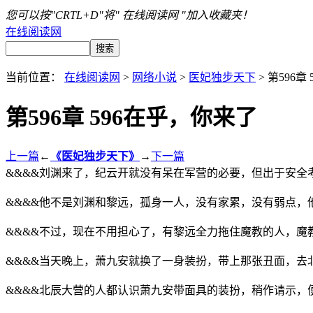
您可以按"CRTL+D"将" 在线阅读网 "加入收藏夹！
在线阅读网
当前位置：
在线阅读网
>
网络小说
>
医妃独步天下
> 第596章
第596章 596在乎，你来了
上一篇
←
《医妃独步天下》
→
下一篇
&&&&刘渊来了，纪云开就没有呆在军营的必要，但出于安
&&&&他不是刘渊和黎远，孤身一人，没有家累，没有弱点，
&&&&不过，现在不用担心了，有黎远全力拖住魔教的人，魔
&&&&当天晚上，萧九安就换了一身装扮，带上那张丑面，去
&&&&北辰大营的人都认识萧九安带面具的装扮，稍作请示，