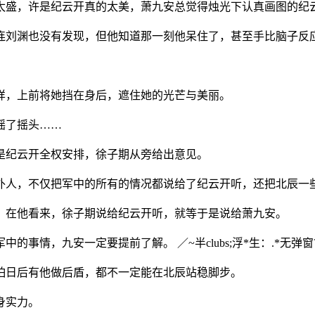
芒太盛，许是纪云开真的太美，萧九安总觉得烛光下认真画图的纪
连刘渊也没有发现，但他知道那一刻他呆住了，甚至手比脑子反应
样，上前将她挡在身后，遮住她的光芒与美丽。
摇了摇头……
是纪云开全权安排，徐子期从旁给出意见。
当外人，不仅把军中的所有的情况都说给了纪云开听，还把北辰一
。在他看来，徐子期说给纪云开听，就等于是说给萧九安。
事情，九安一定要提前了解。 ／~半clubs;浮*生：.*无弹窗?
怕日后有他做后盾，都不一定能在北辰站稳脚步。
身实力。