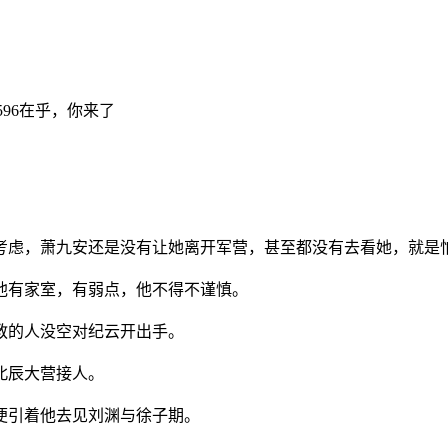
 596在乎，你来了
全考虑，萧九安还是没有让她离开军营，甚至都没有去看她，就是
他有家室，有弱点，他不得不谨慎。
教的人没空对纪云开出手。
北辰大营接人。
便引着他去见刘渊与徐子期。