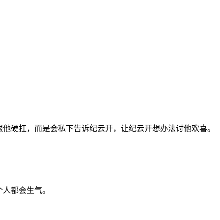
开跟他硬扛，而是会私下告诉纪云开，让纪云开想办法讨他欢喜。
个人都会生气。