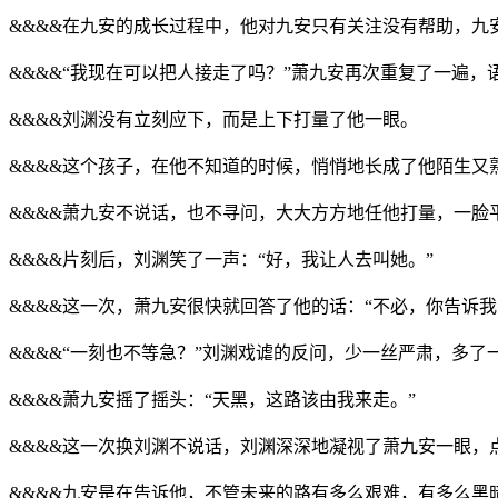
&&&&在九安的成长过程中，他对九安只有关注没有帮助，九
&&&&“我现在可以把人接走了吗？”萧九安再次重复了一遍
&&&&刘渊没有立刻应下，而是上下打量了他一眼。
&&&&这个孩子，在他不知道的时候，悄悄地长成了他陌生又
&&&&萧九安不说话，也不寻问，大大方方地任他打量，一脸
&&&&片刻后，刘渊笑了一声：“好，我让人去叫她。”
&&&&这一次，萧九安很快就回答了他的话：“不必，你告诉我
&&&&“一刻也不等急？”刘渊戏谑的反问，少一丝严肃，多了
&&&&萧九安摇了摇头：“天黑，这路该由我来走。”
&&&&这一次换刘渊不说话，刘渊深深地凝视了萧九安一眼，
&&&&九安是在告诉他，不管未来的路有多么艰难，有多么黑