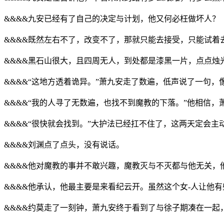
&&&&九安已经有了自己的决定与计划，他又何必枉做坏人？
&&&&既然左右不了，改变不了，那就只能去接受，只能试着
&&&&黑石山很大，且四周无人，到处都是漆黑一片，点点
&&&&“这地方透着诡异。”萧九安走了数遍，低声说了一句
&&&&“我的人寻了无数遍，也找不到魔教的下落。”他相信，
&&&&“很快就会找到。”大护法已经扛不住了，这两天定会主
&&&&刘渊点了点头，没有说话。
&&&&他对魔教的事并不敢兴趣，魔教灭与不灭都与他无关，
&&&&他承认，他最主要是来看纪云开。虽然这个女-人让他
&&&&约莫走了一刻钟，萧九安终于看到了与徐子期凑在一起