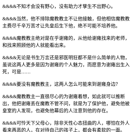
&&&&不知才会没有野心，没有助力才孳生不出野心。
&&&&当然，他不排除魔教教主不让他接触，但他相信魔教教
主费尽千辛万苦才让先皇后生下他，绝不可能不培养他。
&&&&魔教教主绝对是在乎谢雍的，从他给谢雍找来的老师，
和找来照顾他的人就能看出来。
&&&&无论是书生万言还是邪医明狂都不是什么简单的人物，
虽说这两人更多是因为谢雍的个人魅力，而愿意为谢雍出生入
死，可是……
&&&&要没有魔教教主，这两人怎么可能来到谢雍身边？
&&&&魔教教主一直很尽心的为谢雍着想，如此就可以推断
出，他把谢雍丢在魔教不管不问，就是为了保护他，避免他被
皇室的人发现，也避免他幕后的人注意到他的存在。
&&&&可怜天下父母心，除非天性心态扭曲的人，哪怕在外人
看来再恶的人，在对待自己的孩子上，都会有柔软的一面。