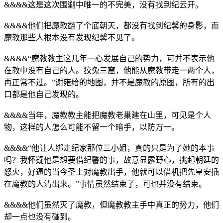
&&&&这是这次围剿中唯一的不完美，没有找到纪云开。
&&&&他们把魔教翻了个底朝天，都没有找到纪馨的身影，而
魔教那些人根本没有发现纪馨不见了。
&&&&“魔教教主这几年一心发展自己的势力，可并不表示他
在教中没有自己的人。狡兔三窟，他能从魔教带走一两个人，
再正常不过。”谢雍给的地图，并不是魔教的原图，所有的出
口都是他自己发现的。
&&&&当年，魔教教主能把魔教老巢建在山里，可见是个人
物，这样的人怎么可能不留一个暗手，以防万一。
&&&&“他让人绑走纪家那位三小姐，真的只是为了她的本事
吗？我怀疑他是想要借纪馨的事，故意显露野心，挑起朝廷的
怒火，好逼的当今圣上对魔教出手，他就可以借机把先皇安插
在魔教的人清出来。”事情虽然结束了，可也并没有结束。
&&&&他们虽然灭了魔教，但魔教教主手中真正的势力，他们
却一点也没有碰到。