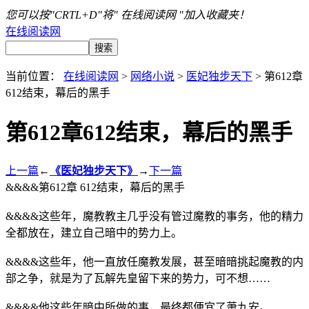
您可以按"CRTL+D"将" 在线阅读网 "加入收藏夹！
在线阅读网
当前位置：
在线阅读网
>
网络小说
>
医妃独步天下
> 第612章
612结束，幕后的黑手
第612章612结束，幕后的黑手
上一篇
←
《医妃独步天下》
→
下一篇
&&&&第612章 612结束，幕后的黑手
&&&&这些年，魔教教主几乎没有管过魔教的事务，他的精力
全都放在，建立自己暗中的势力上。
&&&&这些年，他一直放任魔教发展，甚至暗暗挑起魔教的内
部之争，就是为了瓦解先皇留下来的势力，可不想……
&&&&他这些年暗中所做的事，最终都便宜了萧九安。