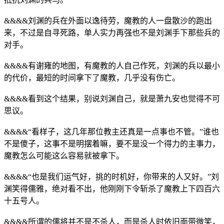
&&&&刘渊的兵在外面以逸待劳，魔教的人一盘散沙的跑出
来，不过是自寻死路，单人实力再强也不是刘渊手下那些兵的
对手。
&&&&有谢雍的地图，有魔教的人自己作死，刘渊的兵以最小
的代价，最短的时间拿下了魔教，几乎没有伤亡。
&&&&看到这个结果，别说刘渊自己，就是萧九安也觉得不可
思议。
&&&&“看样子，这几年那位教主还真是一点事也不管。”谁也
不是傻子，这事不是明摆着嘛，要不是没一个得力的主事力，
魔教怎么可能这么容易就被拿下。
&&&&“也是我们运气好，挑的时机好，你带来的人又好。”刘
渊笑得儒雅，绝对看不出，他刚刚下令斩杀了魔教上下四百六
十五号人。
&&&&所谓的儒将并不是不杀人，而是杀人时依旧面带微笑，