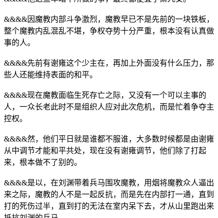
&&&&因魔教内部斗争激烈，魔教早已不是先前的一块铁板，
整个魔教内乱混乱不堪，争权夺势十分严重，根本没有认真做
事的人。
&&&&先前有谢雍这个少主在，再加上外面没有什么压力，那
些人还能维持表面的和平。
&&&&现在魔教面临生死存亡之际，又没有一个可以主事的
人，一众长老此时不是组织人应对此次危机，而是忙着争夺主
控权。
&&&&然，他们平日就是谁都不服谁，大多数时候都是由谢雍
从中调节才能和平共处，现在没有谢雍调节，他们除了打起
来，根本做不了别的。
&&&&是以，在刘渊带着兵马围攻魔教，用烟将魔教众人逼出
来之际，魔教的人不是一起反抗，而是先在内部打一通，直到
打的死伤过半，直到打的无法在室内呆下去，才从山里跑出来
抵抗刘渊的兵马。