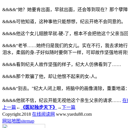
&&&&“她？她要肯出面，早就出面，还会等到现在？那个孽
&&&&可他知道，这种事他只能想想，纪云开绝不会同意的。
&&&&他这个女儿翅膀早就-硬-了，根本不会把他这个父亲当
&&&&“老爷……她终归是我们的女儿。实在不行，我去求她
泪水，柔弱的身-子好似随时要倒下一样，可却故作坚强地将背
&&&&看到纪夫人故作坚强的样子，纪大人仿佛看到了……
&&&&那个欺骗了他，却让他恨不起来的女-人。
&&&&“别去。”纪大人闭上眼，将脑中的画像清除，重重地道
&&&&他就不信，纪云开能无视他这个亲生父亲的请求……
在
上一篇
←
《医妃独步天下》
→
下一篇
Copyright.
2018
在线阅读网
www.yuedu88.com
网站地图
sitemap