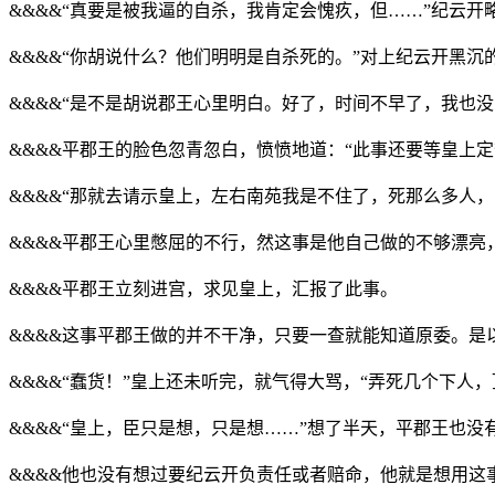
&&&&“真要是被我逼的自杀，我肯定会愧疚，但……”纪云
&&&&“你胡说什么？他们明明是自杀死的。”对上纪云开黑
&&&&“是不是胡说郡王心里明白。好了，时间不早了，我也
&&&&平郡王的脸色忽青忽白，愤愤地道：“此事还要等皇上定
&&&&“那就去请示皇上，左右南苑我是不住了，死那么多人
&&&&平郡王心里憋屈的不行，然这事是他自己做的不够漂亮
&&&&平郡王立刻进宫，求见皇上，汇报了此事。
&&&&这事平郡王做的并不干净，只要一查就能知道原委。
&&&&“蠢货！”皇上还未听完，就气得大骂，“弄死几个下人
&&&&“皇上，臣只是想，只是想……”想了半天，平郡王也没
&&&&他也没有想过要纪云开负责任或者赔命，他就是想用这