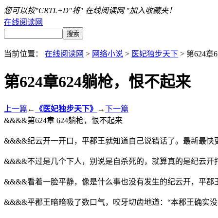
您可以按"CRTL+D"将" 在线阅读网 "加入收藏夹！
在线阅读网
当前位置：
在线阅读网
>
网络小说
>
医妃独步天下
> 第624
第624章624躺枪，恨不起来
上一篇
←
《医妃独步天下》
→
下一篇
&&&&第624章 624躺枪，恨不起来
&&&&纪云开一开口，平郡王就知道自己说错话了。最新最
&&&&不过是几个下人，别说是自杀死的，就算真的是纪云
&&&&看着一脸平静，像是什么事也没有发生的纪云开，平郡
&&&&平郡王暗暗吸了数口气，咬牙切齿地道：“本郡王确实