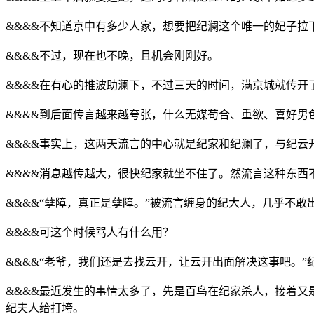
&&&&不知道京中有多少人家，想要把纪澜这个唯一的妃子
&&&&不过，现在也不晚，且机会刚刚好。
&&&&在有心的推波助澜下，不过三天的时间，满京城就传
&&&&到后面传言越来越夸张，什么无媒苟合、重欲、喜好
&&&&事实上，这两天流言的中心就是纪家和纪澜了，与纪云
&&&&消息越传越大，很快纪家就坐不住了。然流言这种东
&&&&“孽障，真正是孽障。”被流言缠身的纪大人，几乎不
&&&&可这个时候骂人有什么用？
&&&&“老爷，我们还是去找云开，让云开出面解决这事吧。
&&&&最近发生的事情太多了，先是百鸟在纪家杀人，接着
纪夫人给打垮。