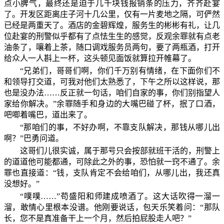
点小脾气，最终还是迫于几千块钱报销条的压力，齐齐赴宴
了。开发区距离庄子河十几公里，仅有一片麦地之隔，可俨然
已经是两重天了。酒店的金碧辉煌，服务生的彬彬有礼，让几
位赴宴的刑警似乎都有了点怯生生的感觉，反观余罪就有点老
油条了，嚷着上茶，随口调戏服务员两句，要了两瓶酒，打开
给众人一人斟上一杯，这头顿见面饭就算拉开帷幕了。
“兄弟们，哥哥们啊，你们千万别有情绪，在下面你们不
和领导打交道，可我对他们太熟悉了，下午之所以这样说，那
也是没办法……反正就一句话，咱们自家的事，你们别指望人
家给你解决。”余罪随手和身边的大嘴巴碰了杯，抿了口酒，
吧唧着嘴巴，道出来了。
“那咱们的事，不好办啊，不靠支队解决，那钱从哪儿出
啊？”巴勇问道。
这哥们儿很实诚，属于那号只会按部就班干活的，刑警上
的道道他可能都通，可除此之外的事，恐怕就一窍不通了。余
罪也直接道：“钱，支队肯定不会给咱们，从哪儿出，我还真
没想好。”
“噗噗……”苟盛阳和师建成喷酒了。这大话吹得一溜一
溜，敢情心里根本没谱。他刚要说话，包天乐笑着问：“那队
长，您不是真准备干上一个月，然后拍屁股走人吧？”