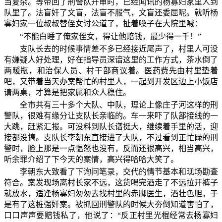
当复杂。等带回了刑警队开审时，已经闻讯的杨寡妇家里人到
队里了。法盲奸了文盲，法盲不服气，文盲还委屈呢。就听杨
寡妇家一位叔叔替侄女讨公道了，扯着嗓子在大院里喊：
“不能白睡了俺家侄女，得让他赔钱，最少得一千！”
支队长去的时候事情差不多已经接近尾声了，村里人可没
有嫌疑人好处理，好在指导员深谙这里的工作方式，茶水倒了
两暖瓶，和治保人员、村干部商议着。医药费先由村里垫着
吧，又带着当天办案帮忙的村里人，一起到开发区边上小饭店
请两桌，才算是把家属和众人稳住。
全市共有三十多个大队、中队，理论上像庄子河这样的刑
警队，很难有缘分让支队长亲临的。车一来吓了队部接线的一
大跳，赶紧汇报。可没料到队长谱挺大，继续着手里的活，迎
接都没搞。支队长李朝东直接进了大队，不过看到正忙碌的刑
警时，脸上那是一点愠怒也没有，反而还很高兴，相当高兴，
听余罪介绍了下今天的案情，高兴得哈哈大笑了。
李朝东大致看了下询问笔录，交代的情节基本和现场勘查
符合。案发现场离村长家不远，这货喝完酒走了不远拉开裤子
就放水，适逢杨寡妇匆匆去找村里的赤脚医生，酒壮色胆，于
是有了这桩强奸案。被抓回刑警队的时候大夯倒知道害怕了，
口口声声要赔钱私了，他说了：“反正村里光棍经常去杨寡妇