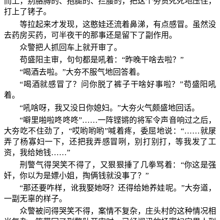
而上，别胳膊的、抱腿的、拦腰的，把这个夯货死死地压住，
打上了铐子。
等拉起来才发现，这憨娃还流着鼻涕，有点感冒。虽然没
去药房买药，可半夜干的那事还是留下了副作用。
众警把人抓回车上就开审了。
苟盛阳主审，句句都是吼着：“昨晚干啥去啦？”
“喝酒去啦。”大夯不服气地回答着。
“喝酒就感冒了？问你脱了裤子干啥好事啦？”苟盛阳吼
着。
“吼啥呀，我又没日你媳妇。”大夯火气颇盛地回话。
“噼里啪啦咚咚咚”……一阵铿锵的将军令声音响过之后，
大夯吃不住劲了，“哎哟哟哟”喊着疼，委屈地说：“……就㞗
弄了杨寡妇一下，还把我弄感冒咧，别打别打，等我发了工
资，我给她钱……”
刑警气得哭笑不得了，又狠狠捶了几拳骂着：“你这是强
奸，你以为是嫖小姐，掏俩钱就没事了？”
“那还要咋样，讹我娶她呀？还得给她养娃呢。”大夯道，
一副无辜的样子。
众警被问得哭笑不得，案情不复杂，庄头村的这种情况相