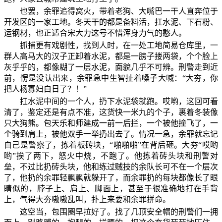
也罢，余罪追得窝火，带着老狗、大嘴巴一干人直奔位于
开发区的一家工地。冬天干的都是备料活，扛水泥、下石粉、
运钢材，也正适合宋大力这号不惜浑身力气的憨人。
抓捕更有戏剧性，找到人时，在一处工地简易仓库里，一
群人高马大的汉子正卸着水泥，都是一膀子搂两袋，个个脸上
灰乎乎的，都像糊了一层水泥，面貌几乎不可辨。刑警走到近
前，愣是没认出来，余罪急中生智扯着嗓子大喊：“大夯，你
把人杨寡妇白日了？！”
扛水泥中间的一个人，扔下水泥袋就跑。哎哟，这回可看
清了，鉴定还是有点不准，这货快一米九的个子，裹着冬装像
只大狗熊。包天乐和师建成一前一后拦，一个被他撞飞了，一
个骑到肩上，被他双手一举扔出去了。情况一急，余罪就忘记
自己是警察了，拣着板砖块，“啪啪啪”在背后砸。大夯“哎哟
哟”挨了两下，怒火中烧，不跑了。他拣着砖头块和刑警对
垒，不过比扔砖头块，他和练过贼技的余队长可不在一个层次
了，他扔的余罪轻飘飘就躲开了，而余罪扔的每块都像长了眼
睛似的，脖子上、肩上、脚面上，甚至于很准确地打在手背
上，气得大夯嗷嗷乱叫，扑上来要和余罪拼命。
这空当，包围圈早拉好了。找了几顶安全帽的刑警们一拥