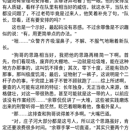
苟盛阳有条理地安排着，余罪讶异地看了他一眼。他的安排没
有人质疑，看样子在队里有相当好的威信，就这水平，当队长
都没问题了，不过老苟毕竟是过来人，他笑着补充了句，“队
长，您看，还有要安排的吗？”
这也是一个示好，最起码没有恶感。不过余罪像是不识趣
似的说：“有，用更简单点的办法。”
“咝……”众警齐齐吸溜鼻子，不解、不服气地瞅着新队
长。
“狗哥的思路相当好，我把他的思路再精简一下啊。首
先，你们看现场，废弃的大棚地、一边就是垃圾堆，能在这种
地方办那事的，这叫饥不择食；其次，零下十度，还能有劲办
那事，那叫极度饥渴；最后，证物射了一裤子，这说明是个二
杆子办的事，干完提上裤子不管不顾就跑了……综上所述啊，
要查的人可能有这样的特征：长年独身，无正当收入来源，体
格健壮，对这一带很熟悉，甚至可能就是这一带的人，以前应
该没有作案经历……”余罪侃侃讲了一大堆，这些被实践磨炼
出来的刑警听得一脸茫然，眨巴着眼瞅着他，像看外星人。
“那……这排查和狗哥说得差不多啊。”大嘴巴道。
“对，庄子河大部分都是这号人，所以这个思路虽好，肯
定还要浪费很多时间。”余罪手掌一切直道，“其实只要两个方