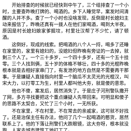
开始排查的时候就已经快到中午了，三个组排查了一个小
时，主要查昨晚打牌的、喝酒的。乡下人睡觉早，案发时间清
醒的人并不多。查了一个小时也没啥发现，反倒是村长媳妇主
动来报信了，昨晚还真有一拨人在他们家喝酒，喝到大半夜。
原因是村长媳妇娘家爹掘坟，村里壮汉帮了不少忙，请了顿
酒。
这倒好，现成的线索。把喝酒的八个人一捋，喝多了还睡
在家里的，家里有媳妇的，没媳妇但昨晚有旁证的一去掉，就
剩三个人了。一个三十多岁，一个四十多岁，还有一个五十挂
零。三个人找到俩，五十岁的体格不够壮，四十多的光棍昨晚
根本就是去相好家串门了，有发泄的地方自然是不需要再干那
事。于是嫌疑人直接指向村里一个脑瓜不太灵光的光棍汉，叫
宋大力，以打零工为生，村里人都叫他大夯，就是傻的意思。
他也不傻，案发后，居然消失了。于是庄子河刑警队撒开
了网，多方寻找要把这个重点嫌疑人先带回来。可明显和傻子
的思路不太契合，又忙了三个小时，一无所获。
不在家里，不在村里，不在常去的亲戚家，这可就不好找
了。还是治保主任有办法，他问了几个一起喝酒的憨货，居然
联系上了。他的下落让刑警们大跌眼镜，这大夯呀，根本就没
跑，人家去城市建筑工地打工了。