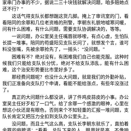
家串门办事的不少，据说二三十块钱就解决问题，咱多赔她点
还不行？”
这话气得支队长都想踹这货几脚。掩上了审讯室的门，看
看陪同的余罪和几位老资格的刑警，李朝东礼貌地嘘寒问暖，
问有什么困难，有什么问题，需要支队协调解决的，等等。
一说问题，办公室吴主任嘴唇就哆嗦，有点心虚，生怕队
长提一堆事。陪同的苟盛阳见支队长问了，就想发个言，谁可
料没张嘴，先被余罪抢先了，一摇头：“没问题。”
困难有不？绝对没有，有困难我们自己也能克服。这种时
候我们只能给支队长分忧，绝对不给支队添乱，能有什么困
难，这个治安形势要比市里好多了。
那经费问题呢？也没什么大问题，就是我们的外勤补贴，
我们正准备向支队打个申请，看能不能给涨点，有些年没涨过
了。
真正的大问题什么都没讲，讲了件鸡皮蒜皮的小事。办公
室吴主任好歹松了一口气，给了余罪一个感激的眼神，心里在
想这小伙还是有眼色，否则来个不知轻重的汇报一堆问题，支
队长肯定又把压力全扣到支队办公室头上。
没问题，而且士气这么高，支队长李朝东就乐了，直拍着
余罪的肩膀道：“看看，总队下来的人，眼界就是高，不像咱