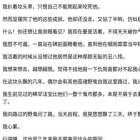
我扒着坟头草，只恨自己不能爬起来咬死他。
然而显摆完了他的这些成就，他却还没走，又站了半晌，仿似极
什么！你还想让我亲眼看见？我现在要是活着，不得天天被你
我怒不可遏，一直站在碑前面瞪着他，直到他在细雨霏霏当中
我活着的时候从没想过他居然是这种厚颜无耻的丑八怪。
我想来想去，越想越恨。觉得不找他报一下仇简直都对不起我
在这坟头飘的几年，偶尔会有其他孤魂野鬼自我这里路过，我
我生前见过的稀罕法宝比他们一整个鬼市都多，本是不屑于去
了。
我向路过的野鬼问了路，当天启程，晃晃悠悠飘了三天，终于
我心累。
行得慢，这也是几年来我不曾离开坟头的原因。