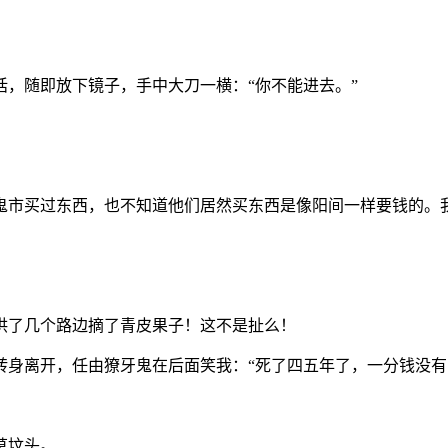
，随即放下镜子，手中大刀一横：“你不能进去。”
鬼市买过东西，也不知道他们居然买东西是像阳间一样要钱的。我
供了几个路边摘了青皮果子！这不是扯么！
转身离开，任由獠牙鬼在后面笑我：“死了四五年了，一分钱没有
草坟头。