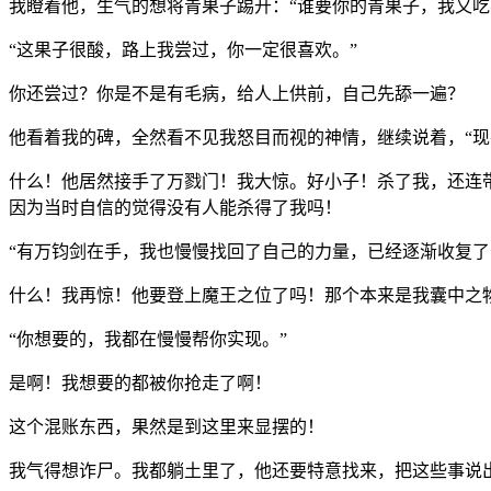
我瞪着他，生气的想将青果子踢开：“谁要你的青果子，我又吃
“这果子很酸，路上我尝过，你一定很喜欢。”
你还尝过？你是不是有毛病，给人上供前，自己先舔一遍？
他看着我的碑，全然看不见我怒目而视的神情，继续说着，“现
什么！他居然接手了万戮门！我大惊。好小子！杀了我，还连
因为当时自信的觉得没有人能杀得了我吗！
“有万钧剑在手，我也慢慢找回了自己的力量，已经逐渐收复了
什么！我再惊！他要登上魔王之位了吗！那个本来是我囊中之
“你想要的，我都在慢慢帮你实现。”
是啊！我想要的都被你抢走了啊！
这个混账东西，果然是到这里来显摆的！
我气得想诈尸。我都躺土里了，他还要特意找来，把这些事说