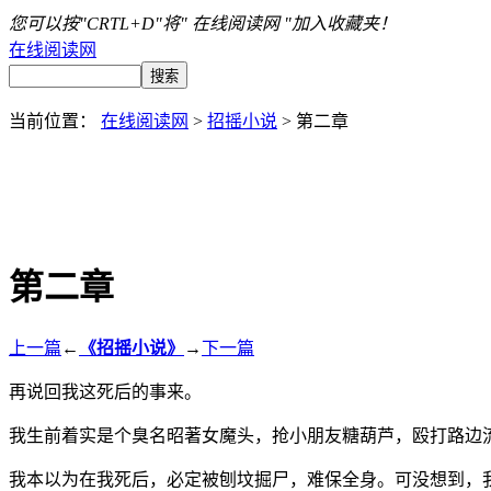
您可以按"CRTL+D"将" 在线阅读网 "加入收藏夹！
在线阅读网
当前位置：
在线阅读网
>
招摇小说
> 第二章
第二章
上一篇
←
《招摇小说》
→
下一篇
再说回我这死后的事来。
我生前着实是个臭名昭著女魔头，抢小朋友糖葫芦，殴打路边
我本以为在我死后，必定被刨坟掘尸，难保全身。可没想到，