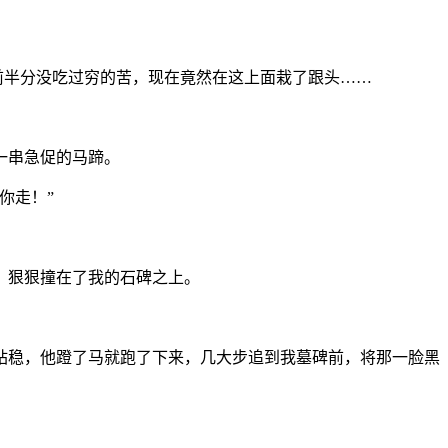
前半分没吃过穷的苦，现在竟然在这上面栽了跟头……
一串急促的马蹄。
你走！”
，狠狠撞在了我的石碑之上。
站稳，他蹬了马就跑了下来，几大步追到我墓碑前，将那一脸黑