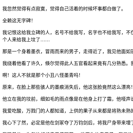
我忽然觉得有点寂寞，觉得自己活着的时候坏事都白做了。
全赖这无字碑！
我记恨这给我立碑的人，名号不给我写，名字也不给我写，不
个人来给我上坟了……
那是一个身着墨衣，冒雨而来的男子，走得近了，我见他面如
我绕着他看了许久，倏尔觉得此人五官看起来竟有几分熟悉。
啊！这人不就是那个小丑八怪墨青吗！
原来，在脸上那些骇人的墨痕消失后，他这张脸竟然这么漂亮
他立在我的坟前，细如毛的雨点像是在他身上打了霜，他哑声说
我爱吃酸，万戮门的人都知道，上供的果子从来都是将熟未熟
我心下了然，必定是他在剑冢夺了万钧剑后，将我尸身带来埋