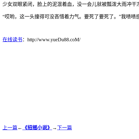
少女双眼紧闭，脸上的泥混着血，没一会儿就被瓢泼大雨冲干
“哎哟，这一头撞得可没吝惜着力气。要死了要死了。”我啧
在线读书
：http://www.yueDu88.coM/
上一篇
←
《招摇小说》
→
下一篇