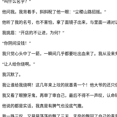
“叫什么名字？”
他问我。我背着手，斜斜睨了他一眼：“尘稷山路招摇。”
他听了我的名号，也不害怕，拿了面镜子出来，与里面一通对话
我挑眉：“开店的不让进，为何？”
“你阴间没钱！”
我只觉心头中了一箭，一瞬间几乎都要吐出血来了。我从没来
“让人给你烧啊。”
我沉默了。
我让谁给我烧啊！这几年来上坟的就墨青一个！他大爷的还只
我又看了眼獠牙鬼，再审了审自己，最后不得不一声叹，认命
他说的都是实话，我真是有脾气也没底气撒。
我一路三叹，又晃晃荡荡的飘了三天，无奈的飘回了自己的青