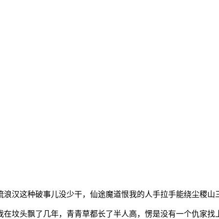
流浪汉这种破事儿没少干，仙途魔道恨我的人手拉手能绕尘稷山
我在坟头飘了几年，青青草都长了半人高，愣是没有一个仇家找