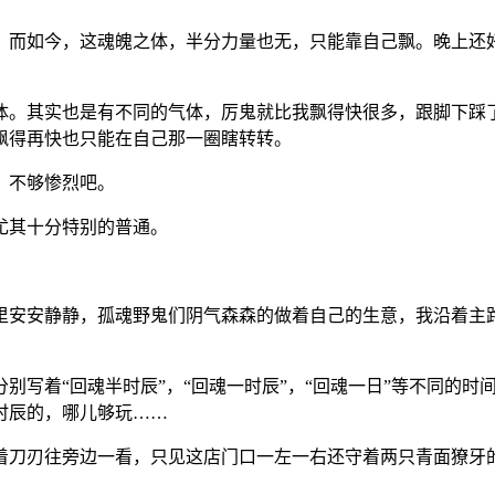
，而如今，这魂魄之体，半分力量也无，只能靠自己飘。晚上还
体。其实也是有不同的气体，厉鬼就比我飘得快很多，跟脚下踩
飘得再快也只能在自己那一圈瞎转转。
，不够惨烈吧。
尤其十分特别的普通。
！
里安安静静，孤魂野鬼们阴气森森的做着自己的生意，我沿着主
别写着“回魂半时辰”，“回魂一时辰”，“回魂一日”等不同的
时辰的，哪儿够玩……
着刀刃往旁边一看，只见这店门口一左一右还守着两只青面獠牙