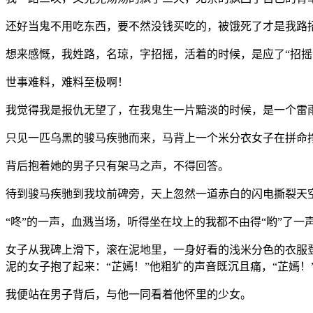
还好当鬼不用吃东西，要不然没钱买吃的，被饿死了才是我路
想来感慨，我姓路，名琼，字招摇，活着的时候，是应了“招摇
世事难料，难料至极啊！
我觉得我是报仇无望了，在我鬼生一片黯淡的时候，是一个雷
只见一匹乌黑的骏马疾驰而来，马背上一个米分衣女子在拼命挣
背后抱着她的男子只有架马之声，不得回答。
待到骏马疾驰到我坟前碑旁，天上忽然一道赤白的闪电撕裂天
“咚”的一声，血溅当场，听得坐在坟上的我都不由得“哟”了一
女子从我碑上滑下，滚在泥地里，一身好看的浅米分色的衣服
泥的女子抱了起来：“芷嫣！”他粗犷的声音既沉且痛，“芷嫣！
我便站在男子背后，与他一同看着他怀里的少女。