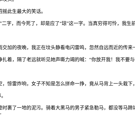
招摇此生最大的笑话。
”二字，而今死了，却是应了“琼”这一字。当真穷得可怜，我生
雨交加的夜晚，我正在坟头静看电闪雷鸣，忽然自远而近的传来
扎着，隔了老远就听见她声嘶力竭的喊：“你放开我！我不要与
空，惊雷炸响，女子不知是怎么拼命一挣，竟从马背上一头栽下
声。
登时裹了一地的泥污。骑着大黑马的男子紧急勒马，都没等马蹄
”