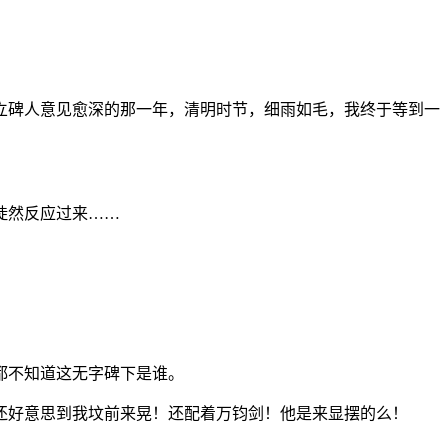
立碑人意见愈深的那一年，清明时节，细雨如毛，我终于等到一
陡然反应过来……
都不知道这无字碑下是谁。
还好意思到我坟前来晃！还配着万钧剑！他是来显摆的么！