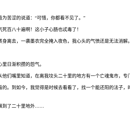
为苦涩的说道：“可惜，你都看不见了。”
气死百八十遍啊！这小子心肠也忒毒了！
转身离去，一袭墨衣完全掩入夜色，我心头的气愤还是无法消解
心里日渐积攒的怨气。
从他们嘴里知道，在离我坟头二十里的地方有一个亡魂鬼市，专
看的。到如今，我觉得是时候去看看了，找一个能还阳的法子，
飘到了二十里地外……