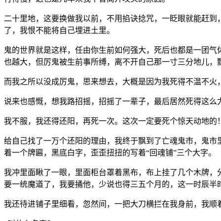
二十里地，这要换做我以前，不用掐诀捻咒，一眨眼就能赶到
了，我恨不能将自己埋进土里。
鬼的世界就是这样，任由你生前如何强大，死后也都是一团气
也越大，但厉鬼被生前事所缚，离不开自己那一寸三分地儿，
而我之所以没成厉鬼，思来想去，大概是因为我死得不温不火
说来也感慨，想我路招摇，招摇了一辈子，最后居然死得这么
我不服，我还得还阳，再死一次。这次一定要死个惊天动地的
给自己找了一万个还阳的理由，我终于飘到了亡魂鬼市，鬼市
着一个牌匾，黑底白字，歪歪扭扭的写着“回魂铺”三个大字。
我冲里面瞅了一眼，里面柜台罩着黑布，布上挂了几个木牌，分
要一统魔道了，我要捅他，少说也得三五个月的，这一时辰半
我还待进铺子里细看，忽然间，一把大刀横拦在我身前，我顺