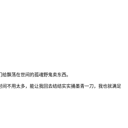
。
门给飘荡在世间的孤魂野鬼卖东西。
时间不用太多，能让我回去结结实实捅墨青一刀，我也就满足