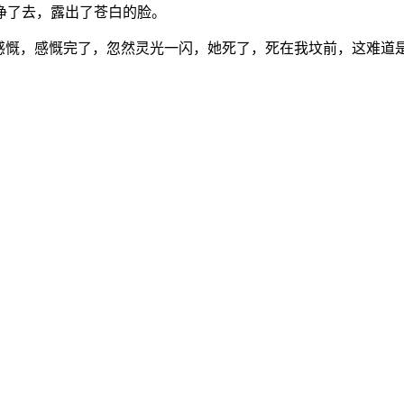
净了去，露出了苍白的脸。
啧感慨，感慨完了，忽然灵光一闪，她死了，死在我坟前，这难道