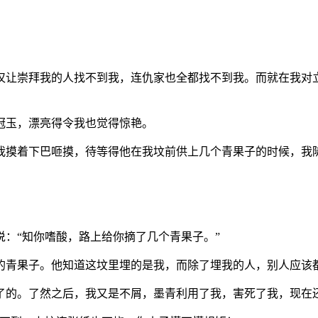
仅让崇拜我的人找不到我，连仇家也全都找不到我。而就在我对
冠玉，漂亮得令我也觉得惊艳。
我摸着下巴咂摸，待等得他在我坟前供上几个青果子的时候，我
！
：“知你嗜酸，路上给你摘了几个青果子。”
的青果子。他知道这坟里埋的是我，而除了埋我的人，别人应该
了的。了然之后，我又是不屑，墨青利用了我，害死了我，现在