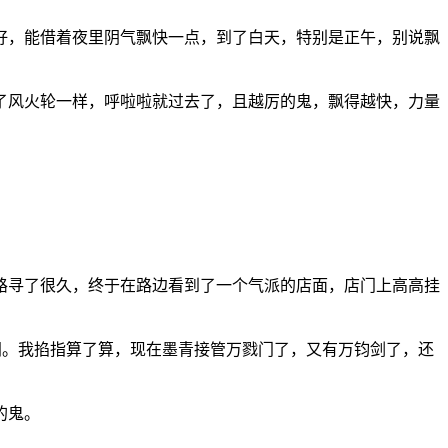
好，能借着夜里阴气飘快一点，到了白天，特别是正午，别说飘
了风火轮一样，呼啦啦就过去了，且越厉的鬼，飘得越快，力量
路寻了很久，终于在路边看到了一个气派的店面，店门上高高挂
时间。我掐指算了算，现在墨青接管万戮门了，又有万钧剑了，还
的鬼。