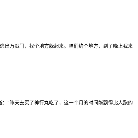
要逃出万戮门，找个地方躲起来。咱们约个地方，到了晚上我来
道：“昨天去买了神行丸吃了，这一个月的时间能飘得比人跑的