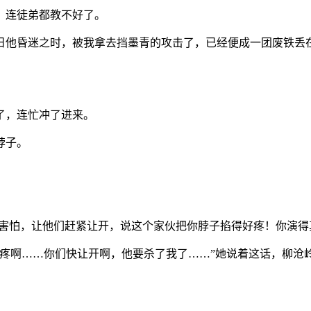
，连徒弟都教不好了。
日他昏迷之时，被我拿去挡墨青的攻击了，已经便成一团废铁丢
了，连忙冲了进来。
脖子。
好害怕，让他们赶紧让开，说这个家伙把你脖子掐得好疼！你演得
好疼啊……你们快让开啊，他要杀了我了……”她说着这话，柳沧