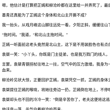
嗯，他估计是打算把芷嫣和柳沧岭都在这里给一并弄死了，最
墨青还真能为了芷嫣这个身体和北山主开撕不成？
我一抬头，从戏月峰这山脚往远处一看，夕阳正斜，缓缓往山
“拖时间。”我道，“和北山主拖时间。”
芷嫣一听面前这老头竟然是北山主，这下是不用装脸色也有点白
袁桀一笑：“小丫头，你既是门主徒弟，也是我万戮门的线人，
言罢，袁桀青钢拐杖往地上一拄，空气中的压力激增。我身为
血来。
柳沧岭见状大惊，正要回护芷嫣，袁桀凭空一抓，芷嫣的身体
袁桀提住芷嫣的喉咙，将她往旁边一扔，芷嫣倒在地上，不停
袁桀却头也不回的冷冷一笑：“倒是辛苦你了，老夫这便将这逃
他话音一落，杀气向着柳沧岭而来。