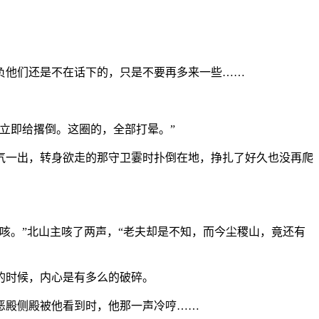
负他们还是不在话下的，只是不要再多来一些……
立即给撂倒。这圈的，全部打晕。”
气一出，转身欲走的那守卫霎时扑倒在地，挣扎了好久也没再爬
咳。”北山主咳了两声，“老夫却是不知，而今尘稷山，竟还有
的时候，内心是有多么的破碎。
恶殿侧殿被他看到时，他那一声冷哼……