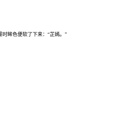
时眸色便软了下来：“芷嫣。”