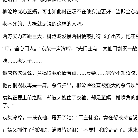
柳沧岭忧心芷嫣，可也知此时芷嫣不在他身边更好，当即全心
老不死的，大概就是说的这样的人吧。
两方实力差距巨大，柳沧岭没接两招便被打得飞了出去。他在
“哼，鉴心门人。”袁桀一声冷哼，“先门主与十大仙门剑冢一
咦……老头子……
你忽然这么说，竟搞得我心情有点……复杂……完全不知道该
他青钢拐杖再是一舞，杀气扫出，柳沧岭径直被强大的杀气吹
袁桀正要上前之际，却被人拽住了衣袖，却是芷嫣，她嘴角的
了。”
袁桀冷哼，一扶衣袖，甩开了她：“门主徒弟，竟在帮挟持者说
芷嫣又抓住了他的腿，满眼皆是泪：“不要打沧岭哥哥了。求求