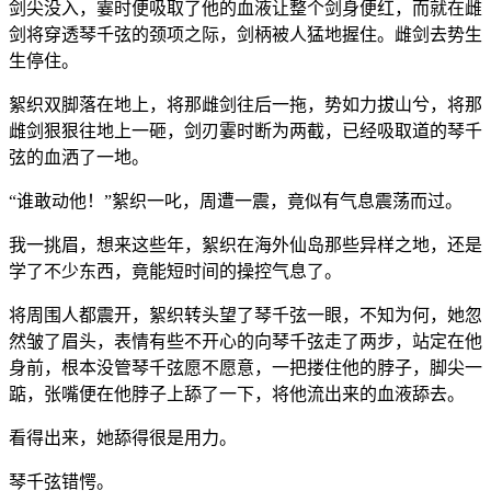
剑尖没入，霎时便吸取了他的血液让整个剑身便红，而就在雌
剑将穿透琴千弦的颈项之际，剑柄被人猛地握住。雌剑去势生
生停住。
絮织双脚落在地上，将那雌剑往后一拖，势如力拔山兮，将那
雌剑狠狠往地上一砸，剑刃霎时断为两截，已经吸取道的琴千
弦的血洒了一地。
“谁敢动他！”絮织一叱，周遭一震，竟似有气息震荡而过。
我一挑眉，想来这些年，絮织在海外仙岛那些异样之地，还是
学了不少东西，竟能短时间的操控气息了。
将周围人都震开，絮织转头望了琴千弦一眼，不知为何，她忽
然皱了眉头，表情有些不开心的向琴千弦走了两步，站定在他
身前，根本没管琴千弦愿不愿意，一把搂住他的脖子，脚尖一
踮，张嘴便在他脖子上舔了一下，将他流出来的血液舔去。
看得出来，她舔得很是用力。
琴千弦错愕。