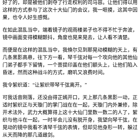
好了的，却是被他们剥夺了行走权利的司马容。让他们得以用
这样的方式参与了这次十大仙门的会议，我一咂摸，这其中因
果，也令人好生感慨。
在如此混乱当中，端着镜子的观雨楼弟子也不得不忙于奔波，
镜中画面变得模糊颤抖，角度也晃来晃去，让人看不清楚。
而便是在这样的混乱当中，我倏尔见到那晃动模糊的天上，有
几条黑影高悬，往下方一看，琴千弦对每一个攻向他的其他仙
门弟子都手下留情，一个菩提印盖在他们额头上，让他们陷入
昏迷，然而这种战斗的方式，磨叽又浪费时间。
我令絮织道：“让絮织带琴千弦离开。”
可我话音刚落，还没由得芷嫣开口，天上那几条黑影一动，正
适时絮织正与天璇门的掌门战在在一起，天璇门内外兼修，除
开术法外，武力大概算得上这十大仙门里数一数二的人了，絮
织与他斗在一起，一时半会儿没有脱开身，我望向琴千弦，在
晃动的镜中我看不清琴千弦的表情，但却见他身形一转，躲过
从天而降的那几道雌剑。