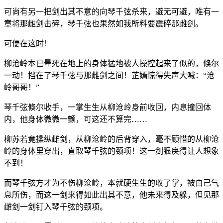
可尚有另一把剑出其不意的向琴千弦杀来，避无可避，唯有一
章将那雌剑击碎，琴千弦也果然如我所料要震碎那雌剑。
可便在这时！
柳沧岭本已晕死在地上的身体猛地被人操控起来了似的，倏尔
一动！挡在了琴千弦与那雌剑之间！芷嫣惊得失声大喊：“沧
岭哥哥！”
琴千弦倏尔收手，一掌生生从柳沧岭身前收回，内息撞回体
内，他身体微微一颤，可这还不算完……
柳苏若竟操纵雌剑，从柳沧岭的后背穿入，毫不顾惜的从柳沧
岭的身体里穿出，直取琴千弦的颈项！这一剑狠戾得让人想象
不到！
而琴千弦方才为不伤柳沧岭，本就硬生生的收了掌，被自己气
息所伤，而这一剑来得如此出其不意，他未来得及躲，但见那
雌剑一剑钉入琴千弦的颈项。