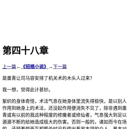
第四十八章
上一篇
←
《招摇小说》
→
下一篇
是墨青让司马容安排了机关术的木头人过来？
我一想，觉得此计甚妙。
絮织的身体奇怪，术法气息在她身体里流失得极快，是以别人
作用到她身上的术法，还没起作用便消失不见了，除非遇到墨
青或有以前的我这种程度的修魔者或修仙者，气息强大到足以
源源不断的给她造成极大的伤害。否则一般的，诸如而今在场
的，还顾着颜面互相厮杀时没有使出看家本领的众人，基本对