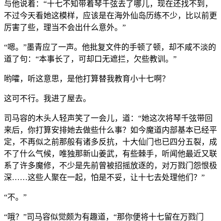
与他说着：“十七不知带着琴千弦去了哪儿，现在还找不到，
不过今天看她这模样，应该是在海外仙岛历练不少，比以前更
厉害了些，理当不会出什么意外。”
“嗯。”墨青应了一声。他批复文件的手顿了顿，却不咸不淡的
道了句：“本事长了，可却口无遮拦，欠些教训。”
哟嚯，听这意思，是他打算替我教育小十七啊？
这可不行。我进了屋去。
司马容的木头人轻声笑了一会儿，道：“她这次将琴千弦带回
来后，你打算安排她去做些什么事？如今魔道内部基本已经平
定，不再似之前那般有诸多反抗，十大仙门也已四分五裂，成
不了什么气候，唯独那新山姜武，有些棘手，听闻他最近又联
系了许多魔修，不少是先前曾被招摇放逐的，对万戮门怨恨极
深……这些人聚在一起，怕是不妥，让十七去处理他们？”
“不。”
“哦？”司马容似觉颇为有趣道，“那你便将十七留在万戮门