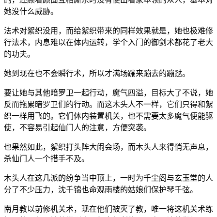
她没什么威胁。
法术对絮织没用，而给絮织带来的同样效果就是，她也极难修
行法术，内息难以在体内运转，学个入门的御剑术都花了老大
的功夫。
她到现在也不会瞬行术，所以才满场蹦来蹦去的蹦跶。
要让她与其他暗罗卫一起行动，魔气四溢，目标大了不说，她
反而拖累暗罗卫们的行动。而这木头人不一样，它们只得和絮
织一样用飞的。它们体内装置机关，也不需要太多魔气便能驱
使，不容易引起仙门人的注意，方便突袭。
也果然如此，絮织打头阵大闹会场，而木头人来得悄无声息，
杀仙门人一个措手不及。
木头人在这几派的纷争当中顶上，一时为千尘阁与玄玉堂的人
分了不少压力，沈千锦也命观雨楼的姑娘们保护琴千弦。
南月教以前修机关术，现在他们被灭了教，唯一将这机关术练