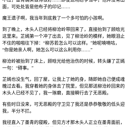
面，可处处皆是他布子的印记……
魔王遗子啊，我当年到底救了一个多可怕的小孩啊。
到了晚上，木头人已经将柳沧岭带回来了，直接抬到了顾晗光
这里来。芷嫣第一个冲了出去，见了柳沧岭的模样，她眼泪止
不住的啪啪往下掉：“柳苏若怎么可以这样。”她呢喃嘀咕，
“你是她亲人啊，她怎么可以这么利用你……”
柳沧岭被抬到了床上，顾晗光给他治伤的时候，转头嫌了芷嫣
一句：“碍事。”
芷嫣也没生气，回了屋，让我上了她的身，随即她自己便成魂
魄过去看。我穿着她的身体去了院里，但见那送柳沧岭回来的
木头人已经不见了，我一琢磨，直接瞬行去了无恶殿。
有些时日没来，可无恶殿的守卫见了我还是恭恭敬敬的低头迎
我，半分不拦。
我径直入了墨青的寝殿，但见方才那木头人正立在墨青面前，