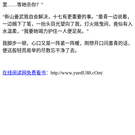
里……等她杀你？”
“新山姜武我自会解决，十七有更重要的事。”墨青一边说着，
一边搁下了笔，一抬头目光望向了我，灯火摇曳间，竟似有入
水温柔，“我要她竭力护住一人便足矣。”
我脚步一顿，心口又是一阵紧一阵暖，刚想开口问墨青的话，
便这般轻而易举的尽数忘干净了去。
在线阅读网免费看书
：http://www.yuedU88.cOm/