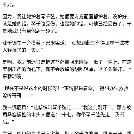
不对。
因为，我让她护着琴千弦，她便要方方面面都护着，没护好，
就是她的错。琴千弦受伤，也是她的错。可他已经受伤了，于
是她就只有帮他舔一舔了。
沈千锦在一旁摸着下巴肃容道：“没想到此生有得见琴千弦被
人轻薄了的一天。”
是啊，我之前还只是把这菩萨抓回来瞅呢，瞅了一晚上，在这
宝相庄严的面孔下，都不会放肆的胡乱轻薄，这丫头倒好，上
来就动嘴。
“现在不是说这个的时候呀！”芷嫣很是着急，“得想办法救救
沧岭哥哥……”
我一沉眉目：“让絮织带琴千弦走……”我这儿刚开口，那方被
司马容操控的木头人便道：“十七，你带琴千弦先走，我断
后。”
言罢，絮织倒是半分不客气，抱了琴千弦的腰，纵身一跃，跳