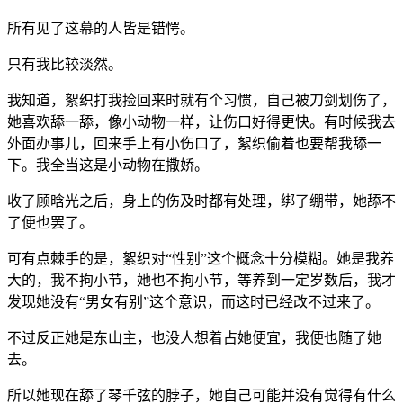
所有见了这幕的人皆是错愕。
只有我比较淡然。
我知道，絮织打我捡回来时就有个习惯，自己被刀剑划伤了，
她喜欢舔一舔，像小动物一样，让伤口好得更快。有时候我去
外面办事儿，回来手上有小伤口了，絮织偷着也要帮我舔一
下。我全当这是小动物在撒娇。
收了顾晗光之后，身上的伤及时都有处理，绑了绷带，她舔不
了便也罢了。
可有点棘手的是，絮织对“性别”这个概念十分模糊。她是我养
大的，我不拘小节，她也不拘小节，等养到一定岁数后，我才
发现她没有“男女有别”这个意识，而这时已经改不过来了。
不过反正她是东山主，也没人想着占她便宜，我便也随了她
去。
所以她现在舔了琴千弦的脖子，她自己可能并没有觉得有什么