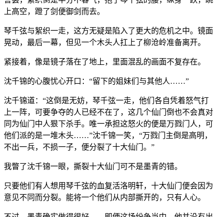
上高空，蹬了剑便御剑而去。
琴千弦与絮织一走，这方无疑是陷入了更大的危机之中。镜面
晃动，最后一幕，但见一个木头人扛上了柳沧岭准备离开。
紧接着，像是镜子落在了地上，里面混乱的画面不复存在。
沈千锦的心腹忧心开口：“留下的姐妹们与其他人……”
沈千锦道：“这倒是无妨，琴千弦一走，他们各自凭着怒气打
上一阵，可要争夺的人已经不在了，这几个仙门倒也不会真对
同为仙门中人狠下杀手。唯一承担这怒火的便是万戮门人，可
他们派的是一堆木头……”沈千锦一笑，“万戮门主倒是高明，
不出一兵，不损一子，便分裂了十大仙门。”
我瞥了沈千锦一眼，撕裂十大仙门可不是墨青的错。
只要他们有人想用琴千弦的血复活洛明轩，十大仙门便会因为
意见不同而分裂。能将一个他们从内部撕开的，只有人心。
不过，墨青确实做得很好……即便这场纷争当中，他并没有出