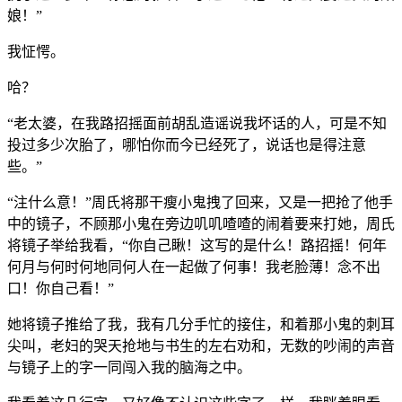
娘！”
我怔愕。
哈？
“老太婆，在我路招摇面前胡乱造谣说我坏话的人，可是不知
投过多少次胎了，哪怕你而今已经死了，说话也是得注意
些。”
“注什么意！”周氏将那干瘦小鬼拽了回来，又是一把抢了他手
中的镜子，不顾那小鬼在旁边叽叽喳喳的闹着要来打她，周氏
将镜子举给我看，“你自己瞅！这写的是什么！路招摇！何年
何月与何时何地同何人在一起做了何事！我老脸薄！念不出
口！你自己看！”
她将镜子推给了我，我有几分手忙的接住，和着那小鬼的刺耳
尖叫，老妇的哭天抢地与书生的左右劝和，无数的吵闹的声音
与镜子上的字一同闯入我的脑海之中。