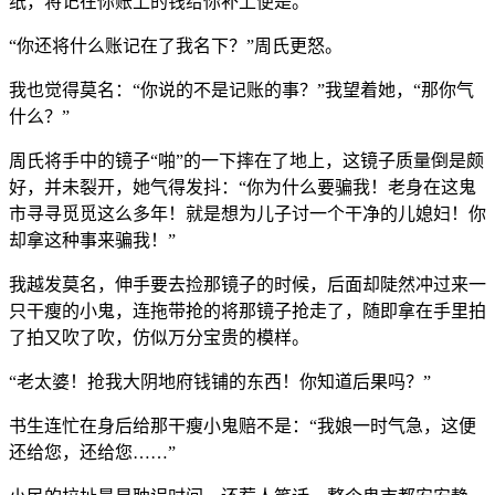
纸，将记在你账上的钱给你补上便是。”
“你还将什么账记在了我名下？”周氏更怒。
我也觉得莫名：“你说的不是记账的事？”我望着她，“那你气
什么？”
周氏将手中的镜子“啪”的一下摔在了地上，这镜子质量倒是颇
好，并未裂开，她气得发抖：“你为什么要骗我！老身在这鬼
市寻寻觅觅这么多年！就是想为儿子讨一个干净的儿媳妇！你
却拿这种事来骗我！”
我越发莫名，伸手要去捡那镜子的时候，后面却陡然冲过来一
只干瘦的小鬼，连拖带抢的将那镜子抢走了，随即拿在手里拍
了拍又吹了吹，仿似万分宝贵的模样。
“老太婆！抢我大阴地府钱铺的东西！你知道后果吗？”
书生连忙在身后给那干瘦小鬼赔不是：“我娘一时气急，这便
还给您，还给您……”