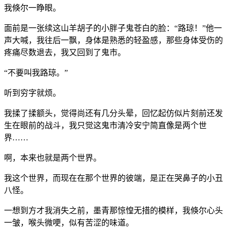
我倏尔一睁眼。
面前是一张续这山羊胡子的小胖子鬼苍白的脸：“路琼！”他一
声大喊，我往后一飘，身体是熟悉的轻盈感，那些身体受伤的
疼痛尽数退去，我又回到了鬼市。
“不要叫我路琼。”
听到穷字就烦。
我揉了揉额头，觉得尚还有几分头晕，回忆起仿似片刻前还发
生在眼前的战斗，我只觉这鬼市清冷安宁简直像是两个世
界……
啊，本来也就是两个世界。
我这个世界，而现在在那个世界的彼端，是正在哭鼻子的小丑
八怪。
一想到方才我消失之前，墨青那惊惶无措的模样，我倏尔心头
一皱，喉头微哽，似有苦涩的味道。