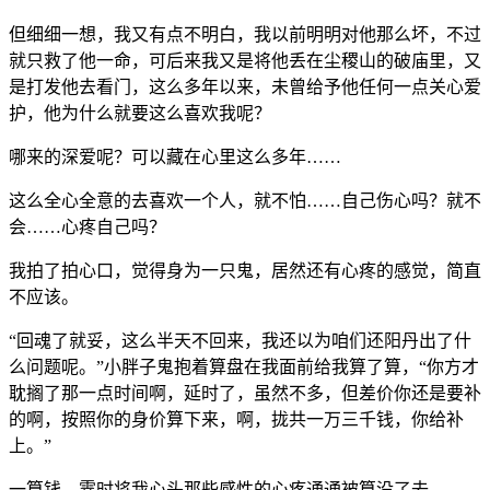
但细细一想，我又有点不明白，我以前明明对他那么坏，不过
就只救了他一命，可后来我又是将他丢在尘稷山的破庙里，又
是打发他去看门，这么多年以来，未曾给予他任何一点关心爱
护，他为什么就要这么喜欢我呢？
哪来的深爱呢？可以藏在心里这么多年……
这么全心全意的去喜欢一个人，就不怕……自己伤心吗？就不
会……心疼自己吗？
我拍了拍心口，觉得身为一只鬼，居然还有心疼的感觉，简直
不应该。
“回魂了就妥，这么半天不回来，我还以为咱们还阳丹出了什
么问题呢。”小胖子鬼抱着算盘在我面前给我算了算，“你方才
耽搁了那一点时间啊，延时了，虽然不多，但差价你还是要补
的啊，按照你的身价算下来，啊，拢共一万三千钱，你给补
上。”
一算钱，霎时将我心头那些感性的心疼通通被算没了去。