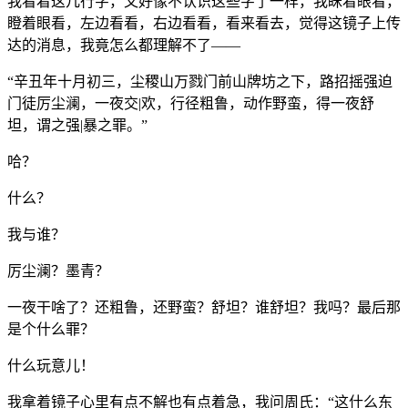
我看着这几行字，又好像不认识这些字了一样，我眯着眼看，
瞪着眼看，左边看看，右边看看，看来看去，觉得这镜子上传
达的消息，我竟怎么都理解不了——
“辛丑年十月初三，尘稷山万戮门前山牌坊之下，路招摇强迫
门徒厉尘澜，一夜交|欢，行径粗鲁，动作野蛮，得一夜舒
坦，谓之强|暴之罪。”
哈？
什么？
我与谁？
厉尘澜？墨青？
一夜干啥了？还粗鲁，还野蛮？舒坦？谁舒坦？我吗？最后那
是个什么罪？
什么玩意儿！
我拿着镜子心里有点不解也有点着急，我问周氏：“这什么东