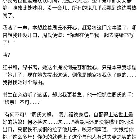
小民的拉扯最是耽误时间，还惹人笑话，整个鬼市都安安静
静，唯独此处吵闹，没一会儿，所有的鬼几乎都飘到这边看热
闹了。
我咳了一声，本想趁着周氏不开心，赶紧将这门亲事退了，哪
曾想我还没开口，周氏便道：“你现在便与我一起去将绿书写
了！”
咦？
红书和，绿书离，她这个提议倒是甚和我心，只是本来我想踹
了她儿子，现在她先提出这话，倒像是她家将我休了似的……
我得找她讨个缘由。
书生在旁边听了这话，却比我更着急，他一把抓住周氏的手：
“娘亲！不可……”
“有何不可！”周氏大怒，“我儿福德身后，自配得上这世上最
好的姑娘！何必捡这……这……”她最后还是没将嘴里的词说
出口，只恨铁不成钢的拉了他儿子，咬牙细声道，“为娘给你
挑了这么多年！你怎的就看上了这个与他人有过夫妻之实的姑