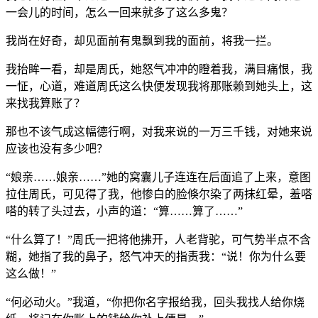
一会儿的时间，怎么一回来就多了这么多鬼？
我尚在好奇，却见面前有鬼飘到我的面前，将我一拦。
我抬眸一看，却是周氏，她怒气冲冲的瞪着我，满目痛恨，我
一怔，心道，难道周氏这么快便发现我将那账赖到她头上，这
来找我算账了？
那也不该气成这幅德行啊，对我来说的一万三千钱，对她来说
应该也没有多少吧？
“娘亲……娘亲……”她的窝囊儿子连连在后面追了上来，意图
拉住周氏，可见得了我，他惨白的脸倏尔染了两抹红晕，羞嗒
嗒的转了头过去，小声的道：“算……算了……”
“什么算了！”周氏一把将他拂开，人老背驼，可气势半点不含
糊，她指了我的鼻子，怒气冲天的指责我：“说！你为什么要
这么做！”
“何必动火。”我道，“你把你名字报给我，回头我找人给你烧