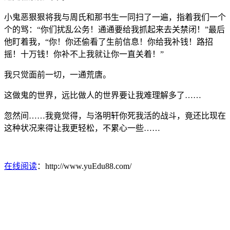
小鬼恶狠狠将我与周氏和那书生一同扫了一遍，指着我们一个
个的骂：“你们扰乱公务！通通要给我抓起来去关禁闭！”最后
他盯着我，“你！你还偷看了生前信息！你给我补钱！路招
摇！十万钱！你补不上我就让你一直关着！”
我只觉面前一切，一通荒唐。
这做鬼的世界，远比做人的世界要让我难理解多了……
忽然间……我竟觉得，与洛明轩你死我活的战斗，竟还比现在
这种状况来得让我更轻松，不累心一些……
在线阅读
：http://www.yuEdu88.com/