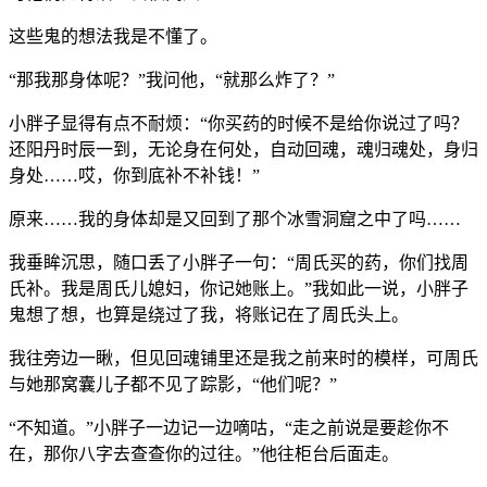
这些鬼的想法我是不懂了。
“那我那身体呢？”我问他，“就那么炸了？”
小胖子显得有点不耐烦：“你买药的时候不是给你说过了吗？
还阳丹时辰一到，无论身在何处，自动回魂，魂归魂处，身归
身处……哎，你到底补不补钱！”
原来……我的身体却是又回到了那个冰雪洞窟之中了吗……
我垂眸沉思，随口丢了小胖子一句：“周氏买的药，你们找周
氏补。我是周氏儿媳妇，你记她账上。”我如此一说，小胖子
鬼想了想，也算是绕过了我，将账记在了周氏头上。
我往旁边一瞅，但见回魂铺里还是我之前来时的模样，可周氏
与她那窝囊儿子都不见了踪影，“他们呢？”
“不知道。”小胖子一边记一边嘀咕，“走之前说是要趁你不
在，那你八字去查查你的过往。”他往柜台后面走。