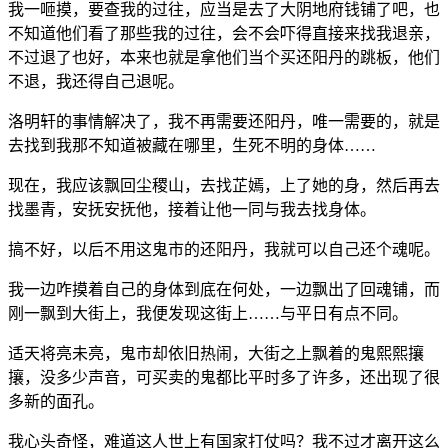
我一咂摸，要查我的过往，应当是去了大阴地府钱铺了吧，也
不知道他们看了那些我的过往，会不会吓得直接来找我退亲，
不过退了也好，本来也就是拿他们当个买还阳丹的跳板，他们
不退，我还得自己退呢。
洛明轩的事情解决了，我不再需要还阳丹，唯一需要的，就是
去找到我那不知道被藏在哪里，生死不明的身体……
现在，我应该飘回尘稷山，去找芷嫣，上了她的身，然后再去
找墨青，安抚安抚他，接着让他一同与我去找身体。
搞不好，以后不用这鬼市的还阳丹，我就可以自己还个魂呢。
我一边咋摸着自己的身体到底在何处，一边飘出了回魂铺，而
刚一飘到大街上，我便发现这街上……与平日有点不同。
适天将亮未亮，鬼市却依旧热闹，大街之上飘着的鬼熙熙攘
攘，没多少声音，可买卖的鬼都比平时多了许多，还出现了很
多新的面孔。
我心头奇怪，难道这人世上有国家打仗吗？我不过才离开这么