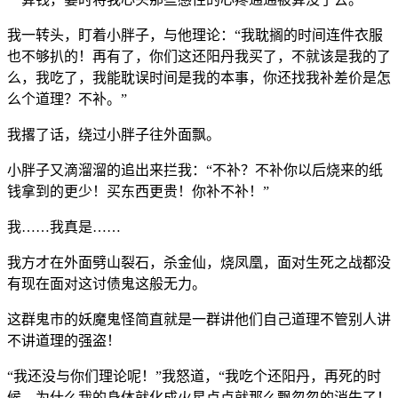
我一转头，盯着小胖子，与他理论：“我耽搁的时间连件衣服
也不够扒的！再有了，你们这还阳丹我买了，不就该是我的了
么，我吃了，我能耽误时间是我的本事，你还找我补差价是怎
么个道理？不补。”
我撂了话，绕过小胖子往外面飘。
小胖子又滴溜溜的追出来拦我：“不补？不补你以后烧来的纸
钱拿到的更少！买东西更贵！你补不补！”
我……我真是……
我方才在外面劈山裂石，杀金仙，烧凤凰，面对生死之战都没
有现在面对这讨债鬼这般无力。
这群鬼市的妖魔鬼怪简直就是一群讲他们自己道理不管别人讲
不讲道理的强盗！
“我还没与你们理论呢！”我怒道，“我吃个还阳丹，再死的时
候，为什么我的身体就化成火星点点就那么飘忽忽的消失了！