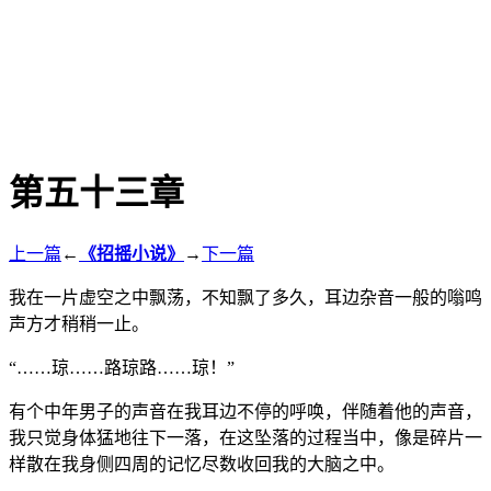
第五十三章
上一篇
←
《招摇小说》
→
下一篇
我在一片虚空之中飘荡，不知飘了多久，耳边杂音一般的嗡鸣
声方才稍稍一止。
“……琼……路琼路……琼！”
有个中年男子的声音在我耳边不停的呼唤，伴随着他的声音，
我只觉身体猛地往下一落，在这坠落的过程当中，像是碎片一
样散在我身侧四周的记忆尽数收回我的大脑之中。