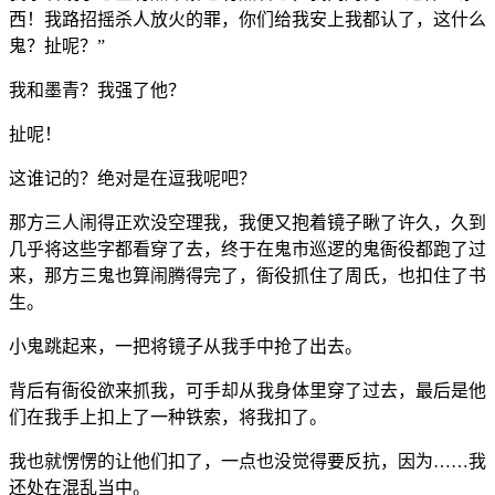
西！我路招摇杀人放火的罪，你们给我安上我都认了，这什么
鬼？扯呢？”
我和墨青？我强了他？
扯呢！
这谁记的？绝对是在逗我呢吧？
那方三人闹得正欢没空理我，我便又抱着镜子瞅了许久，久到
几乎将这些字都看穿了去，终于在鬼市巡逻的鬼衙役都跑了过
来，那方三鬼也算闹腾得完了，衙役抓住了周氏，也扣住了书
生。
小鬼跳起来，一把将镜子从我手中抢了出去。
背后有衙役欲来抓我，可手却从我身体里穿了过去，最后是他
们在我手上扣上了一种铁索，将我扣了。
我也就愣愣的让他们扣了，一点也没觉得要反抗，因为……我
还处在混乱当中。