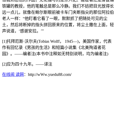
铁罐的教授，他的笔触总是那么冷静。我们不妨把目光放得长
远一点儿，就像在鲍尔斯眼前被卡车门夹断指尖的那位阿拉伯
老人一样：“他盯着它看了一眼，默默抓了把随处可见的尘
土，然后将断掉的指头拼回原来的位置，将尘土撒在上面，轻
声说道，‘感谢安拉。’”
[1]托拜厄斯·沃尔夫(Tobias Wolff， 1945—)，美国作家，代表
作有回忆录《男孩的生活》和短篇小说集《北美殉道者花
园》。——编者注(本书中注释如无特别说明，均为编者注)
[2]应为四十九年。——译注
在线阅 读网
：http://wWw.yuedu88.com/