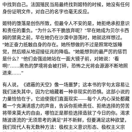
中找到自己。法国殖民当局最终找到姬特的时候，她没有任何
身份证明文件，对自己的名字也毫无反应。
姬特的堕落是创伤所致，但最令人不安的是，她拒绝承担意识
和责任的重负。“为什么不干脆放弃呢？”早在她成为贝尔卡西
姆的禁脔之前，早在她仍在沙漠中游荡时，她就这样想过。
“她正奋力抵触自身的存在。她所想做的不过是照常吃饭睡
觉，然后顺从地迎接征兆的降临。”她能想到的最严厉的惩罚
是什么？“他们会强迫她站在一面大镜子前，对她说：‘看
啊!’……黑色的梦境将会被打碎，恐怖之光将会源源不断地照
进来……”
有人说，《遮蔽的天空》像一场噩梦；这本书的字句太容易让
我们迷失其中，因为它暗藏着一种非现实的恐惧。这部小说的
力量恰恰在于，它迫使我们直面现实——每个人内心深处都藏
着一个充满诱惑力的声音，告诉你拒绝责任、拒绝选择的劳苦
将带来莫大的自由，哪怕正是那些选择造就了今日的你。渴求
随波逐流的“无须思考的满足”并不新鲜，但要满足这种欲望，
我们现代人有无数种方法：极权主义意识形态、极权主义宗