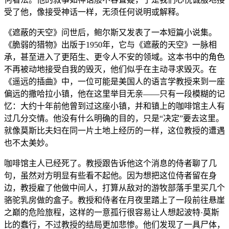
受了他，像接受神话一样，无须任何说明或解释。
《遮蔽的天空》问世后，鲍尔斯又发表了一本短篇小说集。
《脆弱的猎物》出版于1950年，它与《遮蔽的天空》一脉相
承，甚至进入了更陌生、更令人不安的领域。这本书中的角色
不再被动地接受自我的毁灭，他们似乎在主动寻求毁灭。在
《遥远的插曲》中，一位可能是美国人的语言学教授来到一座
偏远的撒哈拉小镇，他在这里举目无亲——只有一段模糊的记
忆：大约十年前他曾到过这座小镇，并和镇上的咖啡馆主人有
过几分交情。他没有什么明确的目的，只是“决定”要去这里。
就像莫斯比夫妇在同一片土地上经历的一样，这位教授的遭遇
也不太美妙。
咖啡馆主人已经死了。教授跟告诉他这个消息的侍者聊了几
句，虽然对方明显有些看不起他。因为想把这位侍者留在身
边，教授雇了他做中间人，打算从敌对的游牧部落手里买几个
骆驼乳房做的盒子。教授和侍者在月夜里踏上了一段前往悬崖
之巅的危险旅程，这样的一意孤行很容易让人想起波特·莫斯
比的蠢行，不过教授的结局更加悲惨。他们发现了一具尸体，