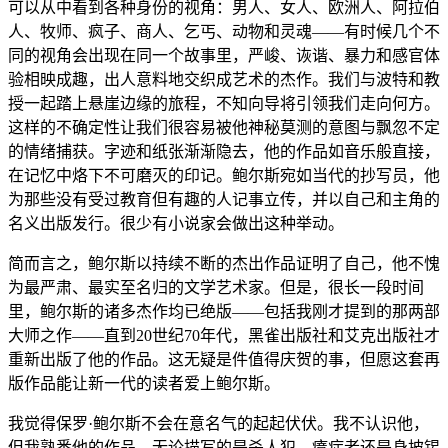
可以从中看到各种身份的视角：男人、女人、欧洲人、阿拉伯
人、牧师、疯子、商人、乞丐、动物和灵魂——有时候几个不
同的视角会出现在同一个故事里，严峻、诙谐、暴力和感官体
验相映成趣，出人意料地交织成艺术的杰作。我们与波特和教
授一起踏上悬崖边缘的旅程，不知向导将引领我们走向何方。
这样的不确定性让我们很容易被他神秘莫测的意图与飘忽不定
的情绪捕获。字迹和纸张渐渐隐去，他的作品如音乐般直接，
在记忆中烙下不可磨灭的印记。鲍尔斯宛如当代的抄写员，他
为那些没有受过教育但有趣的人记事立传，并以自己和主角的
名义出版发行。很少有小说家会做出这种举动。
简而言之，鲍尔斯以持续不断的杰出作品证明了自己，他不愧
为最严肃、最实至名归的文学艺术家。但是，很长一段时间
里，鲍尔斯的诸多杰作均已绝版——包括我刚才提到的那两部
大师之作——直到20世纪70年代，黑雀出版社和艾克出版社才
重新出版了他的作品。这无疑是件值得庆贺的事，但愿这套再
版作品能让新一代的读者爱上鲍尔斯。
我觉得保罗·鲍尔斯不会在意名气的起起伏伏。我不认识他，
但我熟悉他的作品，无论描写的是杀人犯、癔症者还是身披锡