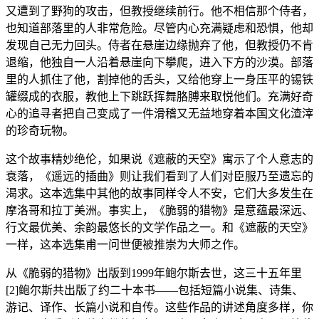
又遭到了野狗的攻击，但教授继续前行。他不相信那个侍者，
也知道部落里的人非常危险。尽管内心充满疑虑和恐惧，他却
发现自己无力回头。侍者在悬崖边缘抛弃了他，但教授仍不肯
退缩，他独自一人沿着悬崖向下攀爬，进入下方的沙漠。部落
里的人抓住了他，割掉他的舌头，又给他穿上一身压平的锡铁
罐缀成的衣服，教他上下跳跃挥舞胳膊来取悦他们。充满好奇
心的追寻者把自己变成了一件滑稽又无益地穿着本国文化渣滓
的珍奇玩物。
这个故事精妙绝伦，如果说《遮蔽的天空》寓示了个人意志的
衰落，《遥远的插曲》则让我们看到了人们对臣服乃至遗忘的
渴求。这本选集中其他的故事同样令人不安，它们大多发生在
摩洛哥和拉丁美洲。事实上，《脆弱的猎物》是意蕴最深远、
行文最优美、余韵最悠长的文学作品之一。和《遮蔽的天空》
一样，这本选集甫一问世便被推崇为大师之作。
从《脆弱的猎物》出版到1999年鲍尔斯去世，这三十五年里
[2]鲍尔斯共出版了约二十本书——包括短篇小说集、诗集、
游记、译作、长篇小说和自传。这些作品的讲述角度多样，你