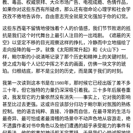
教、毒品、权威崇拜、大众市场广告、电视成瘾、色情作品，
如果你对这些东西有所疑虑，那么还有宿命论心理学和社会学
孜孜不倦地告诉你，自由意志完全就是文化强加于你的幻觉。
这些东西毫不留情地侵蚀着个人的价值感，我们节节败退的抵
抗是我们这个时代舞台上最引人注目的一出戏剧。《遮蔽的天
空》以坚定不移的目光观察这样的挣扎，冷静而中立地描绘了
走向投降的每一步。就像《太阳照常升起》和《火山下》一
样，鲍尔斯的小说清晰记录了那个历史和精神上的关键时刻，
使之成为每个人记忆中挥之不去的画面，仿佛一块文字的琥
珀。归根结底，那不是尘封的历史，而是属于我们的时刻。
我第一次读到这本书是在1980年，那时候它已经出版了差不多
三十年，但它独特的力量仍深深吸引着我。三十多年后展卷重
读，我发现它的力量依然没有消失——事实上，它对我的影响
甚至比过去更强。这或许应该部分归功于鲍尔斯对氛围的熟练
控制。他的语言纯粹、直接、冷静而自信，在最寻常的生活与
最奇异、最可怕或者最滑稽的场景中不动声色地从容游走，绝
不透露作者对书中角色以及他们遭遇的超乎承受能力的事件有
何看法。他的叙事如神话般不容置疑，于是我们心悦诚服地接