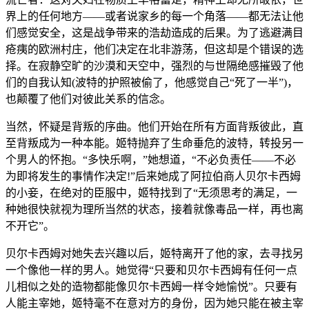
界上的任何地方——或者说家乡的每一个角落——都无法让他
们感觉安全，这是战争带来的浩劫造成的后果。为了逃避满目
疮痍的欧洲村庄，他们决定在北非游荡，但这却是个错误的选
择。在寂静空旷的沙漠和天空中，强烈的与世隔绝感摧毁了他
们的自我认知(波特的护照被偷了，他感觉自己“死了一半”)，
也颠覆了他们对彼此关系的信念。
当然，怀疑是背叛的序曲。他们开始在所有方面背叛彼此，直
至背叛成为一种本能。姬特抛弃了生命垂危的波特，转投另一
个男人的怀抱。“多快乐啊，”她想道，“不必负责任——不必
为即将发生的事情作决定!”后来她成了阿拉伯商人贝尔卡西姆
的小妾，在绝对的臣服中，姬特找到了“无须思考的满足，一
种她很快就视为理所当然的状态，接着就像毒品一样，再也离
不开它”。
贝尔卡西姆对她失去兴趣以后，姬特离开了他的家，去寻找另
一个像他一样的男人。她觉得“只要和贝尔卡西姆有任何一点
儿相似之处的造物都能像贝尔卡西姆一样令她愉悦”。只要有
人能主宰她，姬特毫不在意对方的身份，因为她只能在被主宰