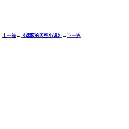
上一篇
←
《遮蔽的天空小说》
→
下一篇