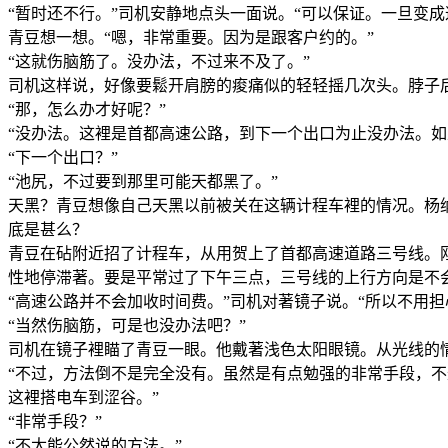
“暂时还不行。”司机安静地点头一面说。“可以保证。一旦变成
青豆想一想。“嗯，非常重要。因为是跟客户约的。”
“这就伤脑筋了。没办法，不过来不及了。”
司机这样说，好像要鬆开肩膀的痠痛似的轻轻摇几次头。脖子
“那，怎么办才好呢？”
“没办法。这裡是首都高速公路，到下一个出口为止没办法。如
“下一个出口？”
“池尻，不过要到那里可能天都黑了。”
天黑？青豆想像自己天黑以前被关在这辆计程车裡的情况。杨
底是甚么？
青豆在砧附近招了计程车，从用贺上了首都高速道路三号线。
性地停滞著。要是平常过了下午三点，三号线的上行方向是不
“高速公路并不会加收时间费。”司机对著镜子说。“所以不用
“当然伤脑筋，可是也没办法吧？”
司机在镜子裡瞄了青豆一眼。他戴著浅色太阳眼镜。从光线的
“不过，方法倒不是完全没有。虽然是有点勉强的非常手段，
这裡搭电车到涩谷。”
“非常手段？”
“不太能公然说的方法。”