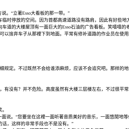
。“立著Esso大看板的那一带。”
车临时停放的空间。因为首都高速道路没有路肩，因此有好些地
车道的大楼屋顶有一面巨大的Esso石油的广告看板。笑嘻嘻的
者可以捨弃车子从那裡下到地面。平常有修补道路的作业员在使
详细规定。不过既然不会给谁添麻烦，应该不会追究吧。那样的
种，有没有？并不危险。高度虽然有大楼三层楼左右，不过很平
笑。
一面说。“您要坐在这裡一面听著音质美好的音乐，一面悠閒地
的话，这样的非常手段也不是没有。”