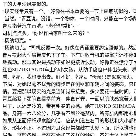
了的火星沙风暴似的。
“现实经常只有一个。”好像在书本重要的一节上画底线似的，
“当然。”青豆说。没错。一个物体，一个时间，只能在一个场
青豆指著汽车音响。“声音非常好。”
司机点点头。“你说作曲家叫什么来的？”
“杨纳切克。”
“杨纳切克。”司机反覆一次。好像在背诵重要约定语似的。然
青豆提起大型肩带皮包下了车。下车时收音机的鼓掌声还不停
地摇动。那与其说是摇动不如说更接近波动。好像走在漂浮于
红色SUZUKI ALTO车上的小女孩，从助手席窗户伸出头
看，妈妈，我也要出去。好不好，妈妈。”母亲只是默默摇头
下眉，对她以毫不犹豫的脚步走在侧壁和车辆之间的姿态，只
情。要把那以现实的光景当知觉来接受，多少要花一些时间。走
青豆缩紧下顎笔直看準前方，伸直背脊，一面以肌肤感觉著人们的
月了，风还是冷的，带有粗暴的预感。她在JUNKO SHIM
品。身高一六八公分，几乎看不到丝毫赘肉，所有肌肉都用心
如果从正面仔细观察脸的话，应该知道左右耳的形状和大小都
多，形状不正。不过因为耳朵经常都藏在头髮下面，所以谁也
眉毛，这些各增一票在在添加了这样的倾向。不过大体上是工