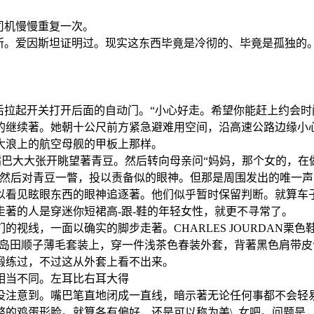
司机慢慢重复一次。
所。爱因斯坦证明过。现实这东西毕竟是冷彻的、毕竟是孤独的
后拉起开关打开后面的自动门。“小心好走。希望你能赶上约会时
的继续著。她朝十公尺前方紧急避难用空间，沿高速公路边缘小
大浪上的航空母舰的甲板上那样。
来，嘴巴大大张开眺望著青豆。然后转向母亲问“妈妈，那个女的，
。然后对青豆一瞥，投以责备似的眼神。但那是周围发出的唯一
以看见眩眼东西的眼神追逐著。他们似乎暂时保留判断。就算车
著的人是穿迷你短裙高-跟-鞋的年轻女性，就更不寻常了。
视线，一面以确实的脚步走著。CHARLES JOURDAN栗
ADA岛田顺子薄毛套装上，穿一件浅茶色春装外套，背著黑色肩
锻练过，不过这从外套上看不出来。
相当不同。左耳比右耳大得
没注意到。嘴巴笔直地闭成一直线，暗示著无论任何事都不会轻
整的鸡蛋形脸。就算各有偏好，还是可以称为美\_女吧。问题是