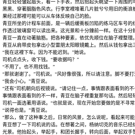
青豆轻轻皱起眉头，看一下手表，然后抬起头眺望一下周围的车
黑黑、穿著胭脂色风衣。行李室裡堆著几片脏兮兮用旧的衝浪板
果经过那裡可能可以从车体反映自己的脸。
青豆所坐的计程车前面，是一辆后缓衝板凹陷的练马区车号的红
作透过玻璃窗可以读出来。这光景和十分鐘前一样。在这十分
青豆一直在动著脑筋。把各种要素，依优先顺位在脑子裡整理
青豆从肩带皮包拿出小型雷朋太阳眼镜戴上。然后从钱包拿出
“我在这裡下车。因为不能迟到。”她说。
司机点点头，收下钱。“要收据吗？”
“不用了。也不用找钱。”
“那就谢谢了。”司机说。“风好像很强，所以请注意。脚不要打
“我会小心。”青豆说。
“还有”司机朝向后视镜说。“请记住一点，事情跟表面看到的不
事情跟表面看到的不一样，青豆在脑子裡重复那句话。然后轻轻
司机一面选著用语说。“也就是说，现在开始您要做的是不寻
“说得也是。”青豆说。
“那么，做了这种事之后，日常的风景，怎么说呢，看起来可
青豆想了一下司机说的话。在想著之间，杨纳切克的音乐已经
光景。他抬起头，举起手，和团长握手，转向后面，举起双手