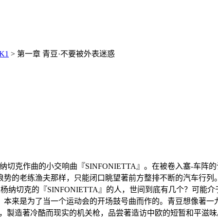
K1
> 第一章 青豆·不要被外表迷惑
切克作曲的小交响曲『SINFONIETTA』。在被卷入塞-车
浪势的老练渔夫那样，只能闭口眺望著前方整排不断的汽车行列
是杨纳切克的『SINFONIETTA』的人，世间到底有几个？可
，本来是为了当一个运动会的开场鼓号曲而作的。青豆想像著一
n啤酒，製造著冷酷而现实的机关枪，品尝著造访中欧的短暂和平