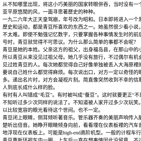
从不知哪里出现，将这小巧美丽的国家转眼併吞，当时没有一
亚平原悠閒的风，一面寻思著歷史的种种。
一九二六年大正天皇驾崩，年号改为昭和。日本即将进入一个
歷史和运动，都是青豆所喜欢的东西之一。她虽然很少看小说
不太难。即使不勉强记忆数字，只要掌握各种事情发生时的前
号时，青豆就觉得不可思议。为什么那么简单的事都不会呢？
青豆是她的本姓。父亲这方的祖父，出身福岛县，在那山中的
所以青豆从来没见过祖父母。她几乎没有旅行，不过偶尔有机
见过姓青豆的人。每次她都觉得自己好像单独被丢入大海原裡
要说自己姓什么都觉得麻烦。每次说出口，对方一定以奇怪的
多。递出名片时，对方会凝视片刻。简直像突然收到不幸的信
人到底长成什么样的脸。
有时有人叫错成“毛豆”。有时被叫成“蚕豆”。这时就要更正“
不知听过多少次同样的说法了。不知道被人家开过多少次玩笑
以比较宽容的眼光看待这个世间。也不一定。
青豆闭上眼睛，侧耳倾听著音乐。管乐器齐奏的美丽声响传入
楚听出倍音。她睁开眼睛倾身向前，看看埋在仪表板裡的汽车
地浮现在仪表板上。可能是high-end高阶机型。一般的计程
青豆重新环视车内一圈。上车后一直在想事情因此没留意，不