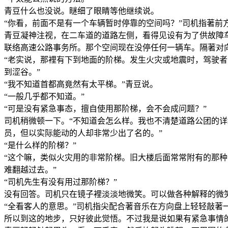
青豆什么也没说。瞇细了眼睛等他继续说。
“你看，前面不是有一个车辆暂时停靠的空间吗？”司机指著前方说
青豆凝神注视，在二车道的道路左侧，看得见设有为了供故障
联络高速公路事务所。那个空间现在没停任何一辆车。隔著对向
“老实说，那裡有下到地面的阶梯。发生火灾或地震时，驾驶
到涩谷。”
“我不知道首都高竟然有太平梯。”青豆说。
“一般几乎都不知道。”
“可是没有紧急事态，擅自使用那阶梯，会不会成问题？”
司机稍微顿一下。“不知道会怎么样。我也不清楚道路公团的
员，但以实际能动的人却非常少出了名的。”
“是什么样的阶梯？”
“这个嘛，类似火灾用的非常阶梯。旧大楼后面常常附有的那
难翻越过去。”
“司机先生有没有用过那阶梯？”
没有回答。司机只在镜子裡淡淡地微笑。可以做各种解释的微
“全看客人的意思。”司机指尖配合著音乐在方向盘上轻轻敲著
所以到这的地步，只好彼此觉悟。不过我是说如果有紧急事情