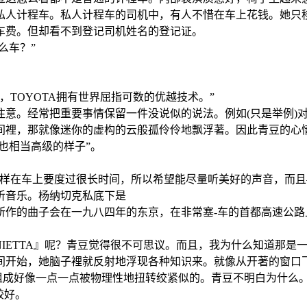
私人计程车。私人计程车的司机中，有人不惜在车上花钱。她只
圆车费。但却看不到登记司机姓名的登记证。
么车？”
TOYOTA拥有世界屈指可数的优越技术。”
意。经常把重要事情保留一件没说似的说法。例如(只是举例)对
间裡，那就像迷你的虚构的云般孤伶伶地飘浮著。因此青豆的心
也相当高级的样子”。
样在车上要度过很长时间，所以希望能尽量听美好的声音，而且
听音乐。杨纳切克私底下是
子会在一九八四年的东京，在非常塞-车的首都高速公路上，TOYOT
ONIETTA』呢？青豆觉得很不可思议。而且，我为什么知道那
间开始，她脑子裡就反射地浮现各种知识来。就像从开著的窗口
成好像一点一点被物理性地扭转绞紧似的。青豆不明白为什么。是『
较好。