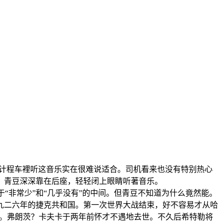
阵的计程车裡听这音乐实在很难说适合。司机看来也没有特别热心
。青豆深深靠在后座，轻轻闭上眼睛听著音乐。
能介于“非常少”和“几乎没有”的中间。但青豆不知道为什么竟然能。
九二六年的捷克共和国。第一次世界大战结束，好不容易才从哈
滋味。弗朗茨？卡夫卡于两年前怀才不遇地去世。不久后希特勒将