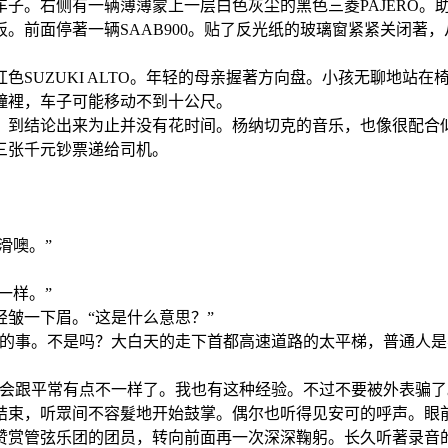
子。右侧有一辆薄薄蒙上一层白色灰尘的黑色三菱PAJERO。
。前面停著一辆SAAB900。贴了反光纸的玻璃窗紧紧关闭著
色SUZUKI ALTO。年轻的母亲握著方向盘。小孩无聊地站
鐘裡，车子可能移动不到十公尺。
。到结论出来为止并没有花时间。杨纳切克的音乐，也像很配合
三张千元钞票递给司机。
滑噢。”
一样。”
皱一下眉。“这是什么意思？”
常的事。不是吗？大白天的走下首都高速道路的太平梯，普通人是
能会跟平常有点不一样了。我也有这种经验。不过不要被外表骗了
结束，听眾间不容髮地开始鼓掌。偶尔也听得见安可的呼声。眼
赞赏管弦乐团的团员，转向前面再一次深深鞠躬。长久听著录音