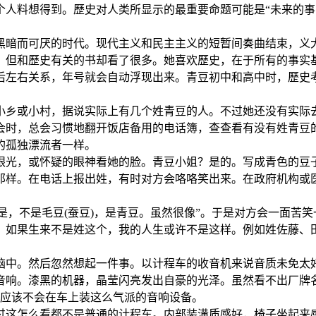
个人料想得到。歷史对人类所显示的最重要命题可能是“未来的事
黑暗而可厌的时代。现代主义和民主主义的短暂间奏曲结束，义
，但和歷史有关的书却看了很多。她喜欢歷史，在于所有的事实
后左右关系，年号就会自动浮现出来。青豆初中和高中时，歷史
小乡或小村，据说实际上有几个姓青豆的人。不过她还没有实际
会时，总会习惯地翻开饭店备用的电话簿，查查看有没有姓青豆
的孤独漂流者一样。
眼光，或怀疑的眼神看她的脸。青豆小姐？是的。写成青色的豆
那样。在电话上报出姓，有时对方会咯咯笑出来。在政府机构或医
不是，不是毛豆(蚕豆)，是青豆。虽然很像”。于是对方会一面苦
。如果生来不是姓这个，我的人生或许不是这样。例如姓佐藤、
脑中。然后忽然想起一件事。以计程车的收音机来说音质未免太
音响。漆黑的机器，晶莹闪亮发出自豪的光泽。虽然看不出厂牌
车行应该不会在车上装这么气派的音响设备。
过这怎么看都不是普通的计程车。内部装潢质感好，椅子坐起来