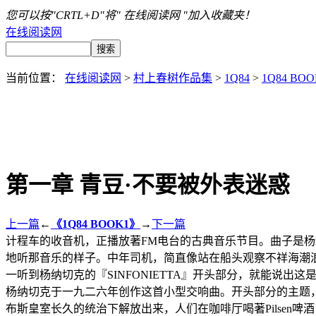
您可以按"CRTL+D"将" 在线阅读网 "加入收藏夹！
在线阅读网
当前位置：
在线阅读网
>
村上春树作品集
>
1Q84
>
1Q84 BOO
第一章 青豆·不要被外表迷惑
上一篇
←
《1Q84 BOOK1》
→
下一篇
计程车的收音机，正播放著FM电台的古典音乐节目。曲子是杨纳
地听那音乐的样子。中年司机，简直像站在船头观察不祥海潮
一听到杨纳切克的『SINFONIETTA』开头部分，就能说出这
杨纳切克于一九二六年创作这首小型交响曲。开头部分的主题
布斯皇室长久的统治下解放出来，人们在咖啡厅喝著Pilse