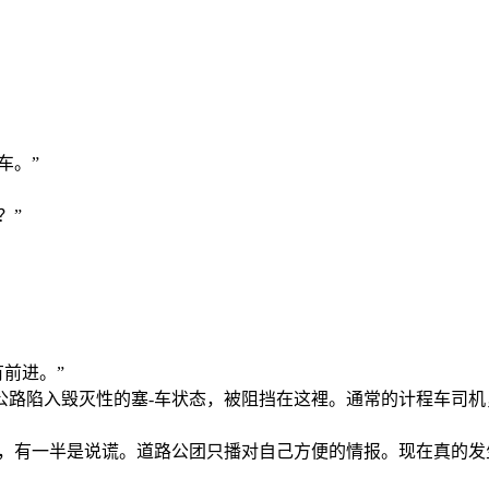
车。”
？”
前进。”
公路陷入毁灭性的塞-车状态，被阻挡在这裡。通常的计程车司机
西，有一半是说谎。道路公团只播对自己方便的情报。现在真的发