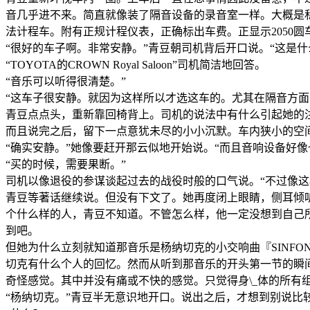
音几乎进不来。简直就像装了隔音设备的录音室一样。大概是
法计程车。附有正规计程仪表，正确标出车费。正显示2050
“很好的车子啊。非常安静。”青豆朝司机背后开口说。“这是什
“TOYOTA的CROWN Royal Saloon”司机简洁地回答。
“音乐可以听得很清楚。”
“这车子很安静。就因为这样所以才选这车的。尤其在隔音方面，
青豆点点头，重新靠回椅背上。司机的说法中有什么引起她的注
而且说完之后，留下一点意犹未尽的小小沉默。车内狭小的空
“确实安静。”她像要赶开那云似地开始说。“而且音响设备好像
“买的时候，需要果断。”
司机以像退役的参谋谈起过去的战役时般的口气说。“不过像这
青豆等著话继续说。但没有下文了。她再度闭上眼睛，侧耳倾
个什么样的人，青豆不知道。不管怎么样，他一定没想到自己所作的曲
到吧。
但她为什么立刻就知道那音乐是杨纳切克的小交响曲『SINF
切克有什么个人的回忆。然而从听到那音乐的开头第一节的瞬
奇怪感觉。其中并没有痛或不快的感觉。只觉得身\_体的所有组
“杨纳切克。”青豆半无意识地开口。说出之后，才想到别说比