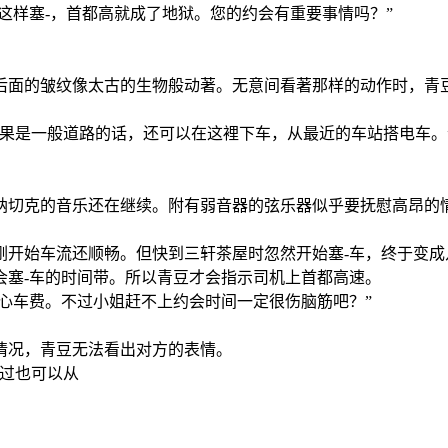
这样塞-，首都高就成了地狱。您的约会有重要事情吗？”
后面的皱纹像太古的生物般动著。无意间看著那样的动作时，青
果是一般道路的话，还可以在这裡下车，从最近的车站搭电车。
纳切克的音乐还在继续。附有弱音器的弦乐器似乎要抚慰高昂的
刚开始车流还顺畅。但快到三轩茶屋时忽然开始塞-车，终于变
会塞-车的时间带。所以青豆才会指示司机上首都高速。
担心车费。不过小姐赶不上约会时间一定很伤脑筋吧？”
情况，青豆无法看出对方的表情。
不过也可以从