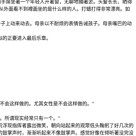
助手席坐著一个年轻人开著窗，无聊地抽著淤。头髮长长、晒得
，从外面看不到裡面坐的是什么样的人。打蜡打得非常漂亮。如
在椅子上动来动去。母亲以不耐烦的表情告诫孩子。母亲嘴巴的动
似的正要进入最后乐章。
不会这样做的。尤其女性是不会这样做的。”
。所谓现实经常只有一个。”
前浮现指挥者露出微笑，朝向站起来的观眾低头鞠躬了好几次的
的鼓掌声时，渐渐听起来不像鼓掌声。感觉好像在倾听著没完没