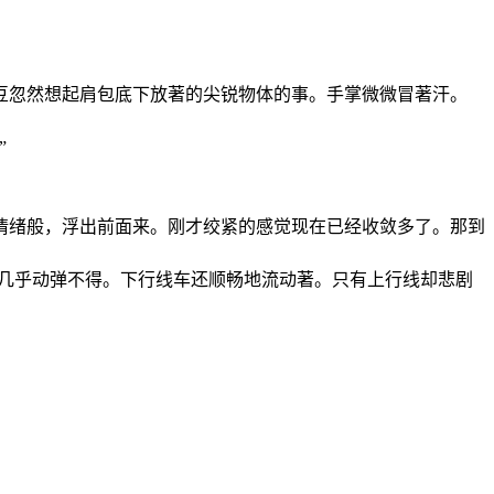
豆忽然想起肩包底下放著的尖锐物体的事。手掌微微冒著汗。
”
情绪般，浮出前面来。刚才绞紧的感觉现在已经收敛多了。那到
成几乎动弹不得。下行线车还顺畅地流动著。只有上行线却悲剧