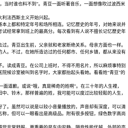
，当时谁也料不到”。青豆一面听著音乐，一面想像吹过波西米
大利法西斯主义开始兴起。
基本上都和特定年号和场所相连。记忆歷史的年号，对她来说并
考试经常拿到班上的最高分。每次看到有人说不擅长记忆歷史年
去过。青豆出生前，父亲就和老家断绝关系。母亲方面也一样。
的人。不过，在她所造访过的任何都市、任何乡镇，都从来没有
子。读成青豆。在公司上班时，不得不用名片，所以麻烦事特别
院候诊室被叫到名字时，大家都抬起头看她。看看姓“青豆”的
笑一面道歉。或说“哦，真是稀奇的姓啊”。在三十年的人生裡，
田中、铃木，那样普遍的姓，我可能可以度过比较轻鬆的人生，
好了。虽然可以说是以较小音量播放的，声音却有深度，可以清
名称，但可以一眼看出是高级品。附有很多按钮，绿色数字高尚
感觉非常舒服。更重要的是车内安静。隔音性能优越，外部的声