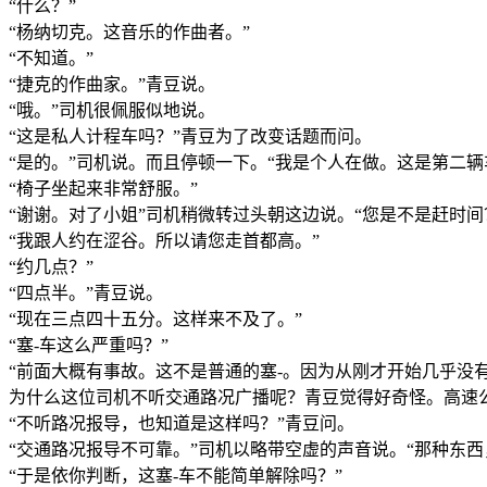
“什么？”
“杨纳切克。这音乐的作曲者。”
“不知道。”
“捷克的作曲家。”青豆说。
“哦。”司机很佩服似地说。
“这是私人计程车吗？”青豆为了改变话题而问。
“是的。”司机说。而且停顿一下。“我是个人在做。这是第二辆
“椅子坐起来非常舒服。”
“谢谢。对了小姐”司机稍微转过头朝这边说。“您是不是赶时间
“我跟人约在涩谷。所以请您走首都高。”
“约几点？”
“四点半。”青豆说。
“现在三点四十五分。这样来不及了。”
“塞-车这么严重吗？”
“前面大概有事故。这不是普通的塞-。因为从刚才开始几乎没有
为什么这位司机不听交通路况广播呢？青豆觉得好奇怪。高速
“不听路况报导，也知道是这样吗？”青豆问。
“交通路况报导不可靠。”司机以略带空虚的声音说。“那种东
“于是依你判断，这塞-车不能简单解除吗？”