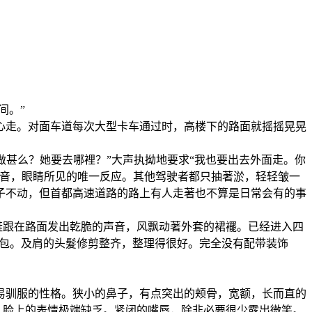
。
间。”
心走。对面车道每次大型卡车通过时，高楼下的路面就摇摇晃晃
在做甚么？她要去哪裡？”大声执拗地要求“我也要出去外面走。你
声音，眼睛所见的唯一反应。其他驾驶者都只抽著淤，轻轻皱一
子不动，但首都高速道路的路上有人走著也不算是日常会有的事
色鞋跟在路面发出乾脆的声音，风飘动著外套的裙襬。已经进入四
带皮包。及肩的头髮修剪整齐，整理得很好。完全没有配带装饰
易驯服的性格。狭小的鼻子，有点突出的颊骨，宽额，长而直的
，脸上的表情极端缺乏。紧闭的嘴唇，除非必要很少露出微笑。