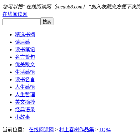
您可以把" 在线阅读网（yuedu88.com） "加入收藏夹方便下次
在线阅读网
精选书摘
读后感
读书笔记
名言警句
优美散文
生活感悟
读书名言
人生感悟
人生哲理
美文摘抄
经典语录
小故事
当前位置：
在线阅读网
>
村上春树作品集
>
1Q84