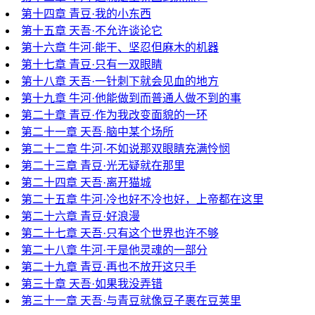
第十四章 青豆·我的小东西
第十五章 天吾·不允许谈论它
第十六章 牛河·能干、坚忍但麻木的机器
第十七章 青豆·只有一双眼睛
第十八章 天吾·一针刺下就会见血的地方
第十九章 牛河·他能做到而普通人做不到的事
第二十章 青豆·作为我改变面貌的一环
第二十一章 天吾·脑中某个场所
第二十二章 牛河·不如说那双眼睛充满怜悯
第二十三章 青豆·光无疑就在那里
第二十四章 天吾·离开猫城
第二十五章 牛河·冷也好不冷也好，上帝都在这里
第二十六章 青豆·好浪漫
第二十七章 天吾·只有这个世界也许不够
第二十八章 牛河·于是他灵魂的一部分
第二十九章 青豆·再也不放开这只手
第三十章 天吾·如果我没弄错
第三十一章 天吾·与青豆就像豆子裹在豆荚里