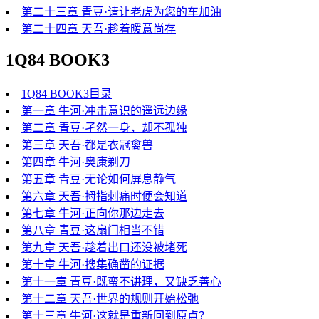
第二十三章 青豆·请让老虎为您的车加油
第二十四章 天吾·趁着暖意尚存
1Q84 BOOK3
1Q84 BOOK3目录
第一章 牛河·冲击意识的遥远边缘
第二章 青豆·孑然一身，却不孤独
第三章 天吾·都是衣冠禽兽
第四章 牛河·奥康剃刀
第五章 青豆·无论如何屏息静气
第六章 天吾·拇指刺痛时便会知道
第七章 牛河·正向你那边走去
第八章 青豆·这扇门相当不错
第九章 天吾·趁着出口还没被堵死
第十章 牛河·搜集确凿的证据
第十一章 青豆·既蛮不讲理，又缺乏善心
第十二章 天吾·世界的规则开始松弛
第十三章 牛河·这就是重新回到原点？