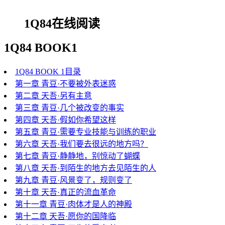
1Q84在线阅读
1Q84 BOOK1
1Q84 BOOK 1目录
第一章 青豆·不要被外表迷惑
第二章 天吾·另有主意
第三章 青豆·几个被改变的事实
第四章 天吾·假如你希望这样
《1Q84》是日本作家村上春树发表的长篇小说。故事以双线（B
第五章 青豆·需要专业技能与训练的职业
用双线、Book3添加了牛河以三线平行结构进行推进，围绕邪教
第六章 天吾·我们要去很远的地方吗？
经历了不幸的童年，其他登场人物成为暴力的牺牲品。虐童、宗
第七章 青豆·静静地，别惊动了蝴蝶
酷青春。
第八章 天吾·到陌生的地方去见陌生的人
第九章 青豆·风景变了，规则变了
第十章 天吾·真正的流血革命
第十一章 青豆·肉体才是人的神殿
第十二章 天吾·愿你的国降临