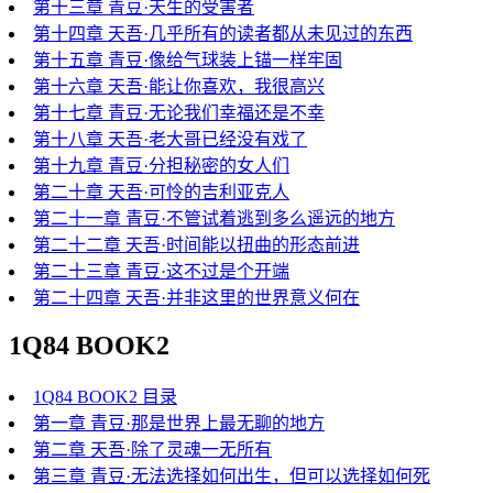
第十三章 青豆·天生的受害者
第十四章 天吾·几乎所有的读者都从未见过的东西
第十五章 青豆·像给气球装上锚一样牢固
第十六章 天吾·能让你喜欢，我很高兴
第十七章 青豆·无论我们幸福还是不幸
第十八章 天吾·老大哥已经没有戏了
第十九章 青豆·分担秘密的女人们
第二十章 天吾·可怜的吉利亚克人
第二十一章 青豆·不管试着逃到多么遥远的地方
第二十二章 天吾·时间能以扭曲的形态前进
第二十三章 青豆·这不过是个开端
第二十四章 天吾·并非这里的世界意义何在
1Q84 BOOK2
1Q84 BOOK2 目录
第一章 青豆·那是世界上最无聊的地方
第二章 天吾·除了灵魂一无所有
第三章 青豆·无法选择如何出生，但可以选择如何死