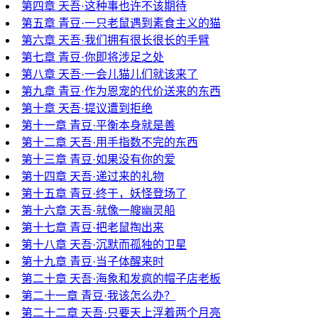
第四章 天吾·这种事也许不该期待
第五章 青豆·一只老鼠遇到素食主义的猫
第六章 天吾·我们拥有很长很长的手臂
第七章 青豆·你即将涉足之处
第八章 天吾·一会儿猫儿们就该来了
第九章 青豆·作为恩宠的代价送来的东西
第十章 天吾·提议遭到拒绝
第十一章 青豆·平衡本身就是善
第十二章 天吾·用手指数不完的东西
第十三章 青豆·如果没有你的爱
第十四章 天吾·递过来的礼物
第十五章 青豆·终于，妖怪登场了
第十六章 天吾·就像一艘幽灵船
第十七章 青豆·把老鼠掏出来
第十八章 天吾·沉默而孤独的卫星
第十九章 青豆·当子体醒来时
第二十章 天吾·海象和发疯的帽子店老板
第二十一章 青豆·我该怎么办？
第二十二章 天吾·只要天上浮着两个月亮