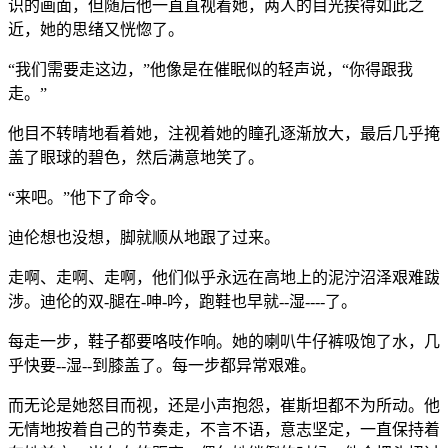
识的画面，但随后他一直直视着她，两人的目光挨得如此之
近，她的思绪又恍惚了。
“我们需要走这边，”他像是在催眠似的轻声说，“你得跟我
走。”
他目不转晴地看着她，注视着她的瞳孔逐渐放大，最后几乎掩
盖了眼球的碧色，然后满意地笑了。
“来吧。”他下了命令。
迪伦想也没想，脚就顺从地跟了过来。
走啊、走啊、走啊，他们似乎永远在高地上的泥泞沼泽艰难跋
涉。迪伦的双-腿在-呻-吟，跑鞋也早就--湿----了。
每走一步，鞋子都要咯吱作响。她的喇叭牛仔裤吸饱了水，几
乎快要--湿--到膝盖了。每一步都异常艰难。
而无论是她怒目而视，还是小声抱怨，崔斯坦都不为所动。他
无情地按着自己的节奏走，不言不语，意志坚定，一直保持着