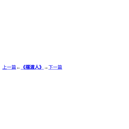
上一篇
←
《摆渡人》
→
下一篇