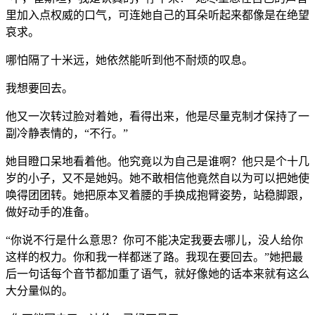
里加入点权威的口气，可连她自己的耳朵听起来都像是在绝望
哀求。
哪怕隔了十米远，她依然能听到他不耐烦的叹息。
我想要回去。
他又一次转过脸对着她，看得出来，他是尽量克制才保持了一
副冷静表情的，“不行。”
她目瞪口呆地看着他。他究竟以为自己是谁啊？他只是个十几
岁的小子，又不是她妈。她不敢相信他竟然自以为可以把她使
唤得团团转。她把原本叉着腰的手换成抱臂姿势，站稳脚跟，
做好动手的准备。
“你说不行是什么意思？你可不能决定我要去哪儿，没人给你
这样的权力。你和我一样都迷了路。我现在要回去。”她把最
后一句话每个音节都加重了语气，就好像她的话本来就有这么
大分量似的。