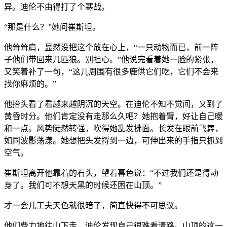
异。迪伦不由得打了个寒战。
“那是什么？”她问崔斯坦。
他耸耸肩，显然没把这个放在心上，“一只动物而已，前一阵
子他们带回来几匹狼。别担心。”他说完看着她一脸的紧张，
又笑着补了一句，“这儿周围有很多鹿供它们吃，它们不会来
找你麻烦的。”
他抬头看了看越来越阴沉的天空。在迪伦不知不觉间，又到了
黄昏时分。他们肯定没有走那么久吧？她抱着臂，好让自己暖
和一点。风势陡然转强，吹得她乱发拂面。长发在眼前飞舞，
如同波影荡漾。她想把头发捋到一边，可伸出来的手指只抓到
空气。
崔斯坦离开他靠着的石头，望着暮色说：“不过我们还是得动
身了。我们可不想天黑的时候还困在山顶。”
才一会儿工夫天色就很暗了，简直快得不可思议。
他们费力地往山下走，迪伦发现自己很难看清路。山顶的这一