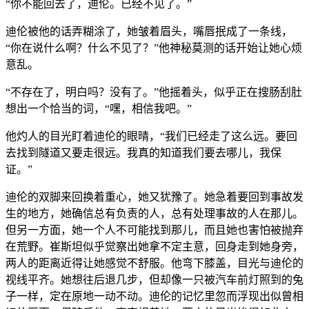
“你不能回去了，迪伦。已经不见了。”
迪伦被他的话弄糊涂了，她皱着眉头，嘴唇抿成了一条线，
“你在说什么啊？什么不见了？”他神秘莫测的话开始让她心烦
意乱。
“不存在了，明白吗？没有了。”他摇着头，似乎正在搜肠刮肚
想出一个恰当的词，“嘿，相信我吧。”
他灼人的目光盯着迪伦的眼晴，“我们已经走了这么远。要回
去找到隧道又要走很远。我真的知道我们要去哪儿，我保
证。”
迪伦的双脚来回换着重心，她又犹豫了。她急着要回到事故发
生的地方，她确信总有负责的人，总有处理事故的人在那儿。
但另一方面，她一个人不可能找到那儿，而且她也害怕被抛弃
在荒野。崔斯坦似乎觉察出她拿不定主意，回身走到她身旁，
两人的距离近得让她感觉不舒服。他弯下膝盖，目光与迪伦的
视线平齐。她想往后退几步，但却像一只被汽车前灯照到的兔
子一样，定在原地一动不动。迪伦的记忆里忽而浮现出似曾相