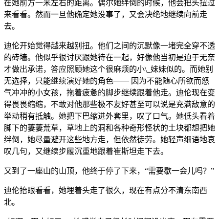
在她前方一米左右的距离。偶尔她绊倒的时候，他会把头扭过
来看看。然而一旦他确定她没事了，又会决绝地继续向前走
去。
迪伦开始觉得越来越别扭。他们之间的沉默像一堵完全穿不透
的砖墙。他似乎很讨厌跟她待在一起，好像他当初是迫于无奈
才做出承诺，答应照顾她这个很麻烦的小\_妹妹似的。而她别
无选择，只能继续演好她的角色—— 因为不能随心所欲而怒
气冲冲的小女孩，拖着疲惫的脚步继续跟着他走。迪伦现在变
得畏畏缩缩，不敢对他那些极不友好甚至可以说是充满敌意的
举动稍有抵触。她把下巴缩进外套里，叹了口气。她低头看着
脚下的萋萋荒草，草地上的洞和各种奇形怪状的土块都想把她
绊倒，她尽量避开这些地方走，但依然徒劳。她轻声细语地哀
叹几句，又继续步履沉重地跟着崔斯坦走下去。
又到了一座山的山顶，他终于停了下来，“需要歇一会儿吗？”
迪伦抬眼看看，她埋着头走了很久，现在有点分不清东南西
北。