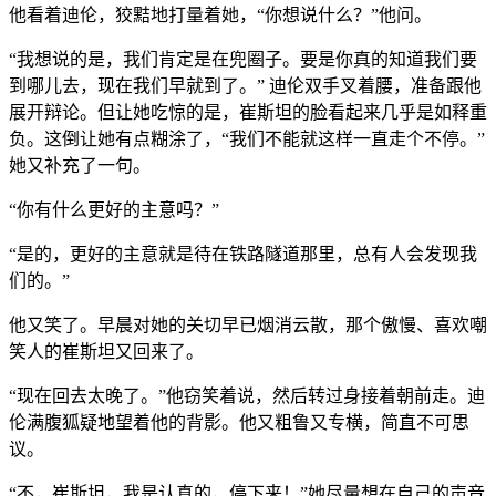
他看着迪伦，狡黠地打量着她，“你想说什么？”他问。
“我想说的是，我们肯定是在兜圈子。要是你真的知道我们要
到哪儿去，现在我们早就到了。” 迪伦双手叉着腰，准备跟他
展开辩论。但让她吃惊的是，崔斯坦的脸看起来几乎是如释重
负。这倒让她有点糊涂了，“我们不能就这样一直走个不停。”
她又补充了一句。
“你有什么更好的主意吗？”
“是的，更好的主意就是待在铁路隧道那里，总有人会发现我
们的。”
他又笑了。早晨对她的关切早已烟消云散，那个傲慢、喜欢嘲
笑人的崔斯坦又回来了。
“现在回去太晚了。”他窃笑着说，然后转过身接着朝前走。迪
伦满腹狐疑地望着他的背影。他又粗鲁又专横，简直不可思
议。
“不，崔斯坦，我是认真的，停下来！”她尽量想在自己的声音