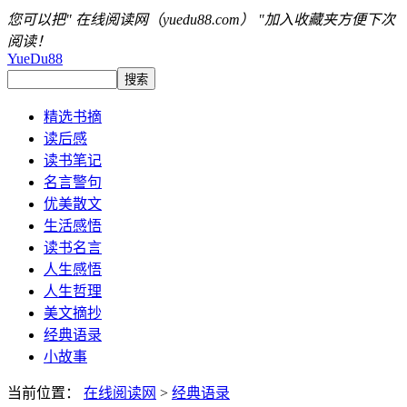
您可以把" 在线阅读网（yuedu88.com） "加入收藏夹方便下次
阅读！
YueDu88
精选书摘
读后感
读书笔记
名言警句
优美散文
生活感悟
读书名言
人生感悟
人生哲理
美文摘抄
经典语录
小故事
当前位置：
在线阅读网
>
经典语录