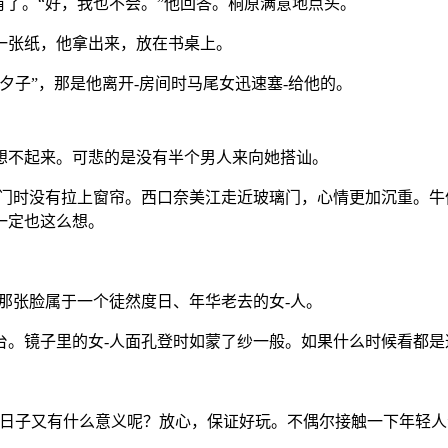
有了。“好，我也不会。”他回答。桐原满意地点头。
一张纸，他拿出来，放在书桌上。
夕子”，那是他离开-房间时马尾女迅速塞-给他的。
想不起来。可悲的是没有半个男人来向她搭讪。
出门时没有拉上窗帘。西口奈美江走近玻璃门，心情更加沉重。牛
一定也这么想。
那张脸属于一个徒然度日、年华老去的女-人。
台。镜子里的女-人面孔登时如蒙了纱一般。如果什么时候看都是
日子又有什么意义呢？放心，保证好玩。不偶尔接触一下年轻人