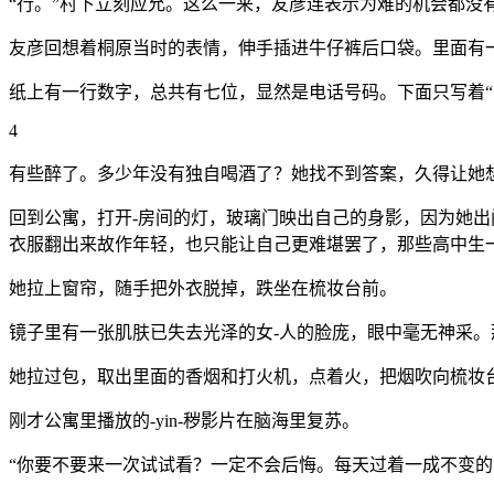
“行。”村下立刻应允。这么一来，友彦连表示为难的机会都没
友彦回想着桐原当时的表情，伸手插进牛仔裤后口袋。里面有
纸上有一行数字，总共有七位，显然是电话号码。下面只写着“
4
有些醉了。多少年没有独自喝酒了？她找不到答案，久得让她
回到公寓，打开-房间的灯，玻璃门映出自己的身影，因为她
衣服翻出来故作年轻，也只能让自己更难堪罢了，那些高中生
她拉上窗帘，随手把外衣脱掉，跌坐在梳妆台前。
镜子里有一张肌肤已失去光泽的女-人的脸庞，眼中毫无神采。
她拉过包，取出里面的香烟和打火机，点着火，把烟吹向梳妆
刚才公寓里播放的-yin-秽影片在脑海里复苏。
“你要不要来一次试试看？一定不会后悔。每天过着一成不变的