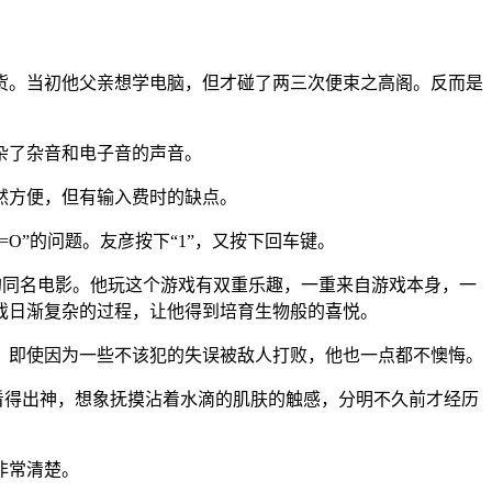
货。当初他父亲想学电脑，但才碰了两三次便束之高阁。反而是
杂了杂音和电子音的声音。
然方便，但有输入费时的缺点。
O=O”的问题。友彦按下“1”，又按下回车键。
演的同名电影。他玩这个游戏有双重乐趣，一重来自游戏本身，一
戏日渐复杂的过程，让他得到培育生物般的喜悦。
。即使因为一些不该犯的失误被敌人打败，他也一点都不懊悔。
看得出神，想象抚摸沾着水滴的肌肤的触感，分明不久前才经历
非常清楚。