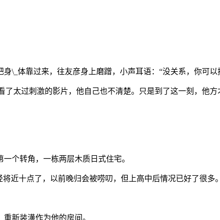
身\_体靠过来，往友彦身上磨蹭，小声耳语：“没关系，你可以
是因为看了太过刺激的影片，他自己也不清楚。只是到了这一刻，他
第一个转角，一栋两层木质日式住宅。
经将近十点了，以前晚归会被唠叨，但上高中后情况已好了很多
，重新装潢作为他的房间。