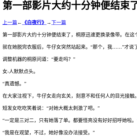
第一部影片大约十分钟便结束
上一篇
←
《白夜行》
→
下一篇
第一部影片大约十分钟便结束了，桐原迅速更换录像带。在这个
就在她脱完衣服后，牛仔女突然站起来。“那个，我……”才说
调整机器的桐原问道：“要走吗？”
女-人默默点头。
“真遗憾。”
在大家注视下，牛仔女走向玄关，刻意不和任何人的目光接触
短发女吃吃笑着说：“对她大概太刺激了吧。”
“一定是三对二，只有她落了单。都要怪亮没有好好招呼她啦。
“我是在观望，不过，她好像没办法接受。”