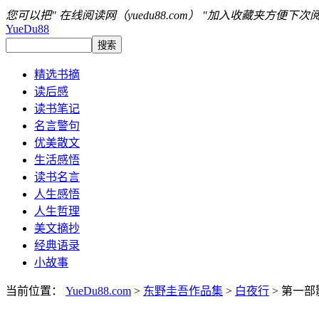
您可以把" 在线阅读网（yuedu88.com） "加入收藏夹方便下次
YueDu88
精选书摘
读后感
读书笔记
名言警句
优美散文
生活感悟
读书名言
人生感悟
人生哲理
美文摘抄
经典语录
小故事
当前位置：
YueDu88.com
>
东野圭吾作品集
>
白夜行
> 第一