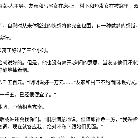
由女-人主导。友彦和马尾女在床-上，村下和短发女在被窝里，
。
了。自慰时从未体验过的快感将他完全包围，有一种做梦的感觉
实行。
公寓正好过了三个小时。
始就说好的。但是，他也没有离开-房间的意思。当友彦他们汗水
静静地抽着烟。
千五百元。“明明说好一万元……”友彦和村下不约而同地抗议
一千五，已经很便宜了。”
体验，心情相当亢奋。
后或许还会找你们。”桐原满意地说，但随即神色一厉，“我先
变调。现在就答应我，绝对不私下跟她们见面。”