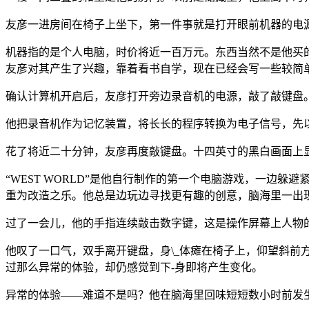
友彦一进房间在椅子上坐下，第一件事就是打开眼前机器的电
机器指的是个人电脑，时价将近一百万元。东西当然不是他买
友彦对其产生了兴趣，靠着看书自学，现在已经会写一些较简
确认计算机开启后，友彦打开旁边录音机的电源，敲了敲键盘
他把录音机作为记忆装置，将长长的程序转换为电子信号，先
花了将近二十分钟，友彦再度敲键盘。十四英寸的黑白画面上显示出“W
“WEST WORLD”是他自行制作的第一个电脑游戏，一
重为改造之乐。他总是边玩边寻找更有趣的创意，脑海里一出
过了一会儿，他的手指连续敲击数字键，这是操作屏幕上人物
他叹了一口气，双手离开键盘，身\_体瘫在椅子上，仰望斜
过那么异常的体验，却仍感觉到下-身即将产生变化。
异常的体验——难道不是吗？他在脑海里回味短短数小时前发