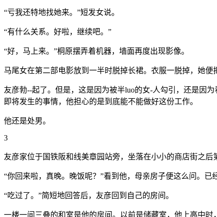
“亏我还特地找她来。”短发女说。
“有什么关系。好啦，继续吧。”
“好，马上来。”桐原摆弄着机器，墙面再度出现影像。
马尾女在第二部电影放到一半时脱掉长裙。衣服一脱掉，她便把
友彦勃--起了。但是，这是因为被半luo的女-人勾引，还
即将发生的事情，他担心的是到底能不能做好这份工作。
他还是处男。
3
友彦家位于国铁阪和线美章园站旁，坐落在小小的商店街之后
“你回来啦，真晚。晚饭呢？”看到他，母亲房子便这么问。已
“吃过了。”简短地回答后，友彦回到自己的房间。
一楼一间三叠的和室是他的房间。以前是储藏室，他上高中时