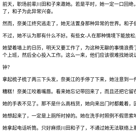
前天，职场前辈川田和子来邀她。若是平时，她一定一口回绝
了，和子为此异常兴奋。
然而，奈美江终究逃走了，她无法置身那种异常的世界。和子
不过，她不认为那有什么不好。有些女-人在那种情境下能放
她望着墙上的日历，明天又要工作了，为这种无聊的事情浪费
个上班，然后全心投入工作。这么一来，他们应该很难找她说
钟？
拿起梳子梳了两三下头发，奈美江的手停了下来，她注意到一
糟糕！奈美江咬着嘴唇。看来她忘记带回来了，而且还把它留
她的手表不见了。那不是什么高档货，她向来出门时都戴着，
她想起来了，一定是上厕所时掉的。她在洗手时照例不假思索
她拿起电话听筒。只好麻烦川田和子了，不通过她无法联络上