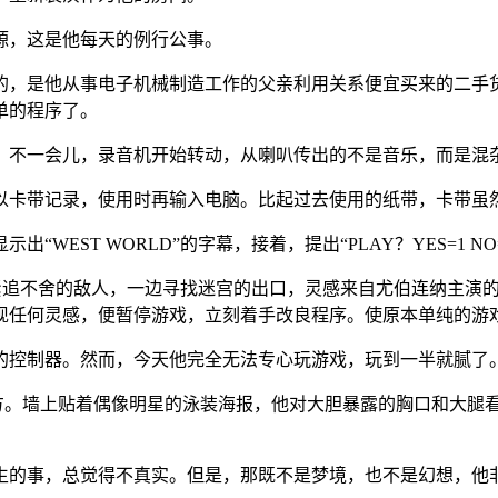
源，这是他每天的例行公事。
的，是他从事电子机械制造工作的父亲利用关系便宜买来的二手
单的程序了。
。不一会儿，录音机开始转动，从喇叭传出的不是音乐，而是混
以卡带记录，使用时再输入电脑。比起过去使用的纸带，卡带虽
EST WORLD”的字幕，接着，提出“PLAY？YES=1 N
边躲避紧追不舍的敌人，一边寻找迷宫的出口，灵感来自尤伯连纳主
现任何灵感，便暂停游戏，立刻着手改良程序。使原本单纯的游
的控制器。然而，今天他完全无法专心玩游戏，玩到一半就腻了
前方。墙上贴着偶像明星的泳装海报，他对大胆暴露的胸口和大腿
生的事，总觉得不真实。但是，那既不是梦境，也不是幻想，他