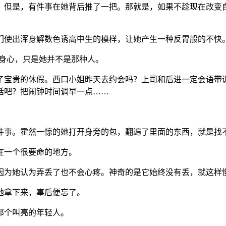
，但是，有件事在她背后推了一把。那就是，如果不趁现在改变
们使出浑身解数色诱高中生的模样，让她产生一种反胃般的不快
松身心，只是她并不是那种人。
了宝贵的休假。西口小姐昨天去约会吗？上司和后进一定会语带
话吧？把闹钟时间调早一点……
件事。霍然一惊的她打开身旁的包，翻遍了里面的东西，就是找
在一个很要命的地方。
因为她认为弄丢了也不会心疼。神奇的是它始终没有丢，就这样
地拿下来，事后便忘了。
那个叫亮的年轻人。