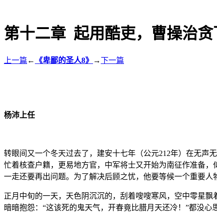
第十二章 起用酷吏，曹操治贪
上一篇
←
《卑鄙的圣人8》
→
下一篇
杨沛上任
转眼间又一个冬天过去了，建安十七年（公元212年）在无声
忙着核查户籍，更易地方官，中军将士又开始为南征作准备，
一走还要再出问题。为了解决后顾之忧，他要等候一个重要人
正月中旬的一天，天色阴沉沉的，刮着嗖嗖寒风，空中零星飘
暗暗抱怨：“这该死的鬼天气，开春竟比腊月天还冷！”都没心