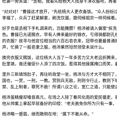
杜袭一旁笑道：“丞相，我看先给杨大人找身干净衣服吧，再者
“对对对！”曹操这才放开，“先给杨大人更衣备饭。”众人纷
享福了，众兵丁赶紧解套，刷洗饮遛，跟伺候祖宗一样伺候着
好歹也是丞相下手札调来的，岂能腌臜？杨沛被请入偏室“拆
色。曹操已允诺赐衣，早有人捧来最好的锦衣，亏得骑都尉孔
的衣服？就寻与他官位相当的六百石皂衣来，冠带也要最普通
声，忙换了一般皂隶之服，杨沛果然坦然领受未说什么。
换完衣服又赐饭，这位杨大人当了一年多苦力又大老远折腾来
肚里填，竟还催促仆人添了四次饭。惹得其他掾属掩口而笑，最
里外三新填饱肚子，再往听政堂一坐，杨沛与方才大不相同了
国也，一赏，一刑，一教。赏则兵无敌，刑则令行止，教则下
禁、乱上制者，罪死不赦！所谓八议之论，宽仁之道，只能使
杨沛虽精瘦却嗓音高亢，在场之人除了春风化雨的爱民循吏，
他从帅案上拿起早就备好的印绶：“老夫赦免你所为只有一事，
杨沛略一蹙眉，继而跪倒在地：“属下不敢从命。”