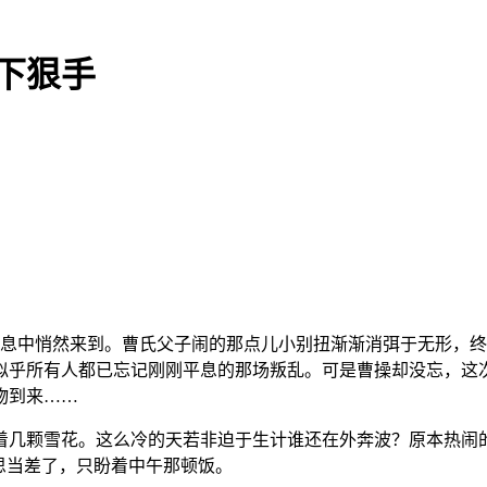
下狠手
无息中悄然来到。曹氏父子闹的那点儿小别扭渐渐消弭于无形，
似乎所有人都已忘记刚刚平息的那场叛乱。可是曹操却没忘，这
物到来……
着几颗雪花。这么冷的天若非迫于生计谁还在外奔波？原本热闹
思当差了，只盼着中午那顿饭。