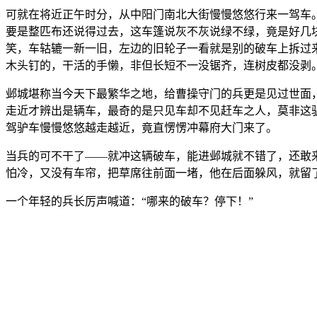
可就在将近正午时分，从中阳门南北大街慢慢悠悠行来一驾车
要是整匹布还说得过去，这车篷说灰不灰说绿不绿，竟是好几
笑，车轱辘一新一旧，左边的旧轮子一看就是别的破车上拆过
木头钉的，干活的手懒，非但长短不一没锯齐，连树皮都没剥
邺城堪称当今天下最繁华之地，给曹操守门的兵更是见过世面
走近才辨出是辆车，最奇的是只见车却不见赶车之人，莫非这
驾驴车慢慢悠悠越走越近，竟直愣愣冲幕府大门来了。
当兵的可不干了——就冲这辆破车，能进邺城就不错了，还敢
怕冷，又没有车帘，把草席往前面一堵，他在后面躲风，就留
一个年轻的兵长厉声喊道：“哪来的破车？停下！”