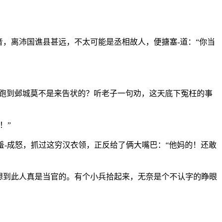
，离沛国谯县甚远，不太可能是丞相故人，便搪塞-道：“你当
？跑到邺城莫不是来告状的？听老子一句劝，这天底下冤枉的事
！”
羞-成怒，抓过这穷汉衣领，正反给了俩大嘴巴：“他妈的！还敢
想到此人真是当官的。有个小兵拾起来，无奈是个不认字的睁眼