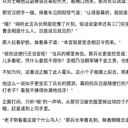
众兵士瞧他这副尊容还拿腔作大，都掩口而笑，那兵长讥讽道：
那穷汉把手一揣，倚着车沿阴阳怪气道：“认得是幕府，我就是
“哦？”闻听此言兵长倒是犹豫了片刻，俗话说皇帝还有三门穷
曹丞相是什么人，岂是说见就见的？”
那人拉着驴脸，耸着鼻子道：“本官就是受丞相召令而来。”
“就你这德行还当官呢！”当兵的哪里肯信。那兵长更是挖苦道
儿多着呢，凭什么委屈不得你？丞相乃当朝宰辅千金之贵，也
不知为何，这番话正触了此人霉头。这小个子竟蹿上前去，照着
他这么一说似乎更坐实了兵长的猜测，幕府的兵岂是随便打的？
打老子？看我不揍得你满地找牙！”
正厮打间，只听“啪”的一声响，从那穷汉破衣服里掉出块四
瞎，赶紧递到上司手里。
“老子倒看看这是个什么鸟人！”那兵长举着名刺，眯着眼睛念道