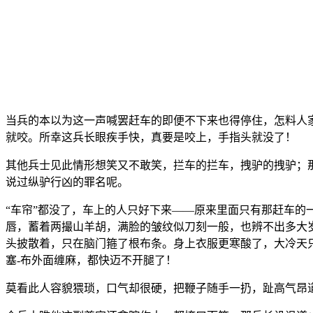
当兵的本以为这一声喊罢赶车的即便不下来也得停住，怎料人
就咬。所幸这兵长眼疾手快，真要是咬上，手指头就没了！
其他兵士见此情形想笑又不敢笑，拦车的拦车，拽驴的拽驴；那
说过纵驴行凶的罪名呢。
“车帘”都没了，车上的人只好下来——原来里面只有那赶车
唇，蓄着两撮山羊胡，满脸的皱纹似刀刻一般，也辨不出多大
头披散着，只在脑门箍了根布条。身上衣服更寒酸了，大冷天
塞-布外面缠麻，都快迈不开腿了！
莫看此人容貌猥琐，口气却很硬，把鞭子随手一扔，趾高气昂道