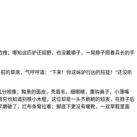
边拽；哪知这匹驴还挺野，也没戴嚼子，一晃脖子照着兵长的手
前的草席，气哼哼道：“下来！你这纵驴行凶的狂徒！”还没听
几分相像；黢黑的面皮，秃眉毛，细眼睛，鹰钩鼻子，小薄嘴
再穷也知道别根小木棍，这位却是一头齐刷刷的短发，在脖子后
早磨破了，烂布条耷拉着；脚底下更没有暖靴，一双草鞋里面