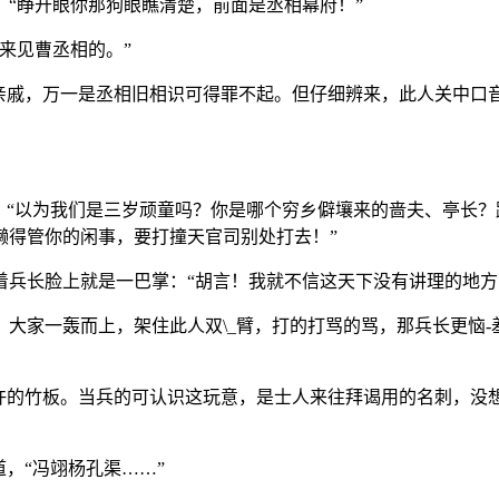
“睁开眼你那狗眼瞧清楚，前面是丞相幕府！”
来见曹丞相的。”
亲戚，万一是丞相旧相识可得罪不起。但仔细辨来，此人关中口音
：“以为我们是三岁顽童吗？你是哪个穷乡僻壤来的啬夫、亭长
懒得管你的闲事，要打撞天官司别处打去！”
兵长脸上就是一巴掌：“胡言！我就不信这天下没有讲理的地方
大家一轰而上，架住此人双\_臂，打的打骂的骂，那兵长更恼-
寸许的竹板。当兵的可认识这玩意，是士人来往拜谒用的名刺，没
，“冯翊杨孔渠……”