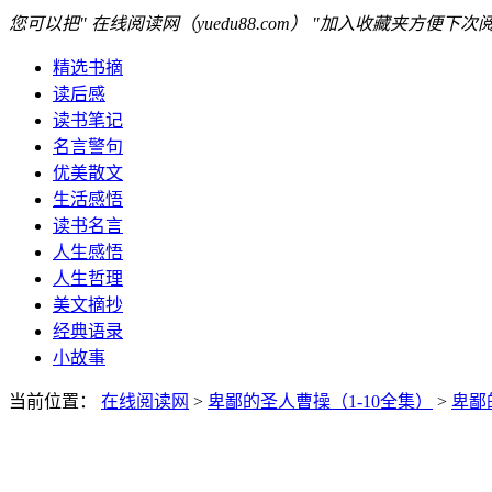
您可以把" 在线阅读网（yuedu88.com） "加入收藏夹方便下次
精选书摘
读后感
读书笔记
名言警句
优美散文
生活感悟
读书名言
人生感悟
人生哲理
美文摘抄
经典语录
小故事
当前位置：
在线阅读网
>
卑鄙的圣人曹操（1-10全集）
>
卑鄙