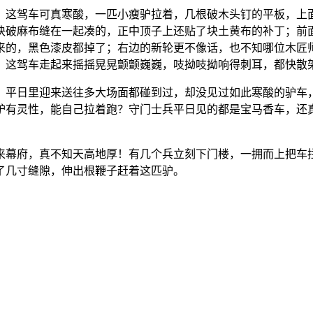
。这驾车可真寒酸，一匹小瘦驴拉着，几根破木头钉的平板，上
块破麻布缝在一起凑的，正中顶子上还贴了块土黄布的补丁；前
来的，黑色漆皮都掉了；右边的新轮更不像话，也不知哪位木匠
。这驾车走起来摇摇晃晃颤颤巍巍，吱拗吱拗响得刺耳，都快散
，平日里迎来送往多大场面都碰到过，却没见过如此寒酸的驴车
驴有灵性，能自己拉着跑？守门士兵平日见的都是宝马香车，还
来幕府，真不知天高地厚！有几个兵立刻下门楼，一拥而上把车
了几寸缝隙，伸出根鞭子赶着这匹驴。