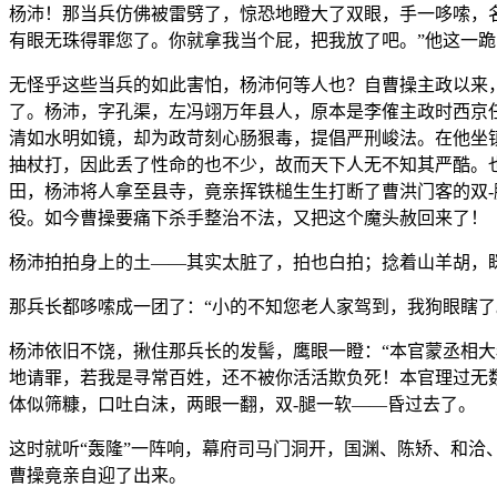
杨沛！那当兵仿佛被雷劈了，惊恐地瞪大了双眼，手一哆嗦，
有眼无珠得罪您了。你就拿我当个屁，把我放了吧。”他这一
无怪乎这些当兵的如此害怕，杨沛何等人也？自曹操主政以来
了。杨沛，字孔渠，左冯翊万年县人，原本是李傕主政时西京
清如水明如镜，却为政苛刻心肠狠毒，提倡严刑峻法。在他坐
抽杖打，因此丢了性命的也不少，故而天下人无不知其严酷。
田，杨沛将人拿至县寺，竟亲挥铁槌生生打断了曹洪门客的双
役。如今曹操要痛下杀手整治不法，又把这个魔头赦回来了！
杨沛拍拍身上的土——其实太脏了，拍也白拍；捻着山羊胡，
那兵长都哆嗦成一团了：“小的不知您老人家驾到，我狗眼瞎
杨沛依旧不饶，揪住那兵长的发髻，鹰眼一瞪：“本官蒙丞相
地请罪，若我是寻常百姓，还不被你活活欺负死！本官理过无
体似筛糠，口吐白沫，两眼一翻，双-腿一软——昏过去了。
这时就听“轰隆”一阵响，幕府司马门洞开，国渊、陈矫、和洽
曹操竟亲自迎了出来。