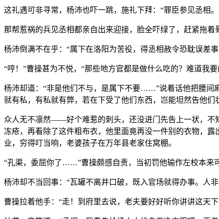
这礼遇可非寻常，杨沛也吓一跳，施礼下拜：“罪臣参见丞相。
那帮惹祸的兵见丞相都亲自出来迎接，脸全吓绿了，赶紧拖着
杨沛倒满不在乎：“属下在洛阳为苦役，得丞相赦令恐耽误差事
“哼！”曹操甚为不悦，“那些地方官都是做什么吃的？难道我
杨沛却道：“非是他们不与，是属下不要……”说着话他把腰间
就有私，有私就有弊，若在下受了他们东西，岂能坦然告他们状
众人无不凛然——好个难惹的刺头，还没进门先告上一状，不
冻疮，再看除了这件粗布衣，他里面竟再没一件别的衣物，露
业，穷得叮当响，老婆孩子在万年县老家住窝棚。
“孔渠，委屈你了……”曹操颇感自责，当初罚他输作左校本来
杨沛却不当回事：“瓦罐不离井口破，既入官场就得办事。人非
曹操拉着他手：“走！到府里去说，老夫要好好听你讲讲这天下