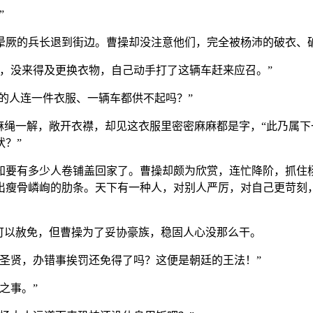
”
晕厥的兵长退到街边。曹操却没注意他们，完全被杨沛的破衣、破
，没来得及更换衣物，自己动手打了这辆车赶来应召。”
要的人连一件衣服、一辆车都供不起吗？”
麻绳一解，敞开衣襟，却见这衣服里密密麻麻都是字，“此乃属
？”
知要有多少人卷铺盖回家了。曹操却颇为欣赏，连忙降阶，抓住
出瘦骨嶙峋的肋条。天下有一种人，对别人严厉，对自己更苛刻，
可以赦免，但曹操为了妥协豪族，稳固人心没那么干。
圣贤，办错事挨罚还免得了吗？这便是朝廷的王法！”
之事。”