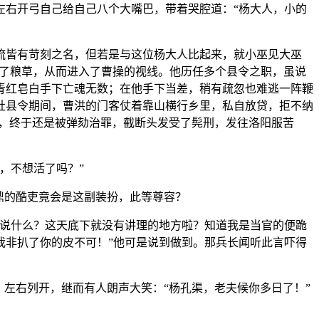
左右开弓自己给自己八个大嘴巴，带着哭腔道：“杨大人，小的
流皆有苛刻之名，但若是与这位杨大人比起来，就小巫见大巫
了粮草，从而进入了曹操的视线。他历任多个县令之职，虽说
青红皂白手下亡魂无数；在他手下当差，稍有疏忽也难逃一阵鞭
社县令期间，曹洪的门客仗着靠山横行乡里，私自放贷，拒不纳
命，终于还是被弹劾治罪，截断头发受了髡刑，发往洛阳服苦
，不想活了吗？”
鼎的酷吏竟会是这副装扮，此等尊容？
才说什么？这天底下就没有讲理的地方啦？知道我是当官的便跪
我非扒了你的皮不可！”他可是说到做到。那兵长闻听此言吓得
左右列开，继而有人朗声大笑：“杨孔渠，老夫候你多日了！”