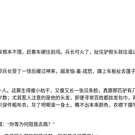
家根本不理，赶着车硬往前闯。兵长可火了，扯住驴辔头就往道
兵长受了一惊后缓过神来，越发恼-羞-成怒，蹿上车板扯去篷子
的一人。这厮生得瘦小枯干，又瘦又长一张瓜条脸，真跟那匹驴有
岁数；尤其惹人注意的是他的头发，即便寻常百姓都拢发包巾，
只穿件粗布衣，灰了吧唧滚一身土，瞧不出本来颜色，衣襟下摆
：“你等为何阻我去路？”