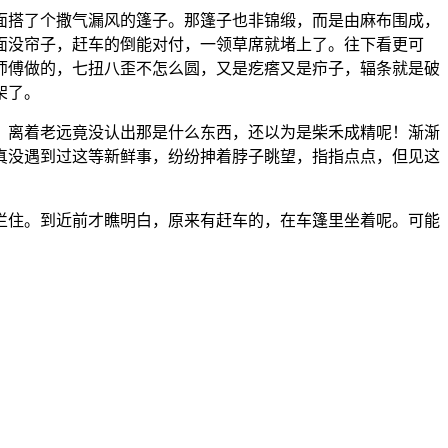
面搭了个撒气漏风的篷子。那篷子也非锦缎，而是由麻布围成，
面没帘子，赶车的倒能对付，一领草席就堵上了。往下看更可
师傅做的，七扭八歪不怎么圆，又是疙瘩又是疖子，辐条就是破
架了。
，离着老远竟没认出那是什么东西，还以为是柴禾成精呢！渐渐
真没遇到过这等新鲜事，纷纷抻着脖子眺望，指指点点，但见这
拦住。到近前才瞧明白，原来有赶车的，在车篷里坐着呢。可能