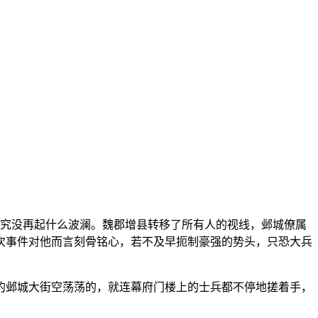
终究没再起什么波澜。魏郡增县转移了所有人的视线，邺城僚属
次事件对他而言刻骨铭心，若不及早扼制豪强的势头，只恐大兵
的邺城大街空荡荡的，就连幕府门楼上的士兵都不停地搓着手，