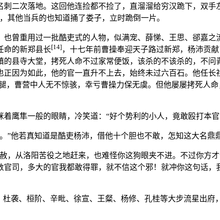
名刺二次落地。这回他连捡都不捡了，直溜溜给穷汉跪下，双手
跪，其他当兵的也知道捅了娄子，立时跪倒一片。
，也曾重用过一批酷吏式的人物，似满宠、薛悌、王思、郤嘉之
[14]
任命的新郑县长
，十七年前曹操奉迎天子路过新郑，杨沛贡献
镇的县寺大堂，拷死人命不过家常便饭，该杀的不该杀的，不问
也正因为如此，他的官一直升不上去，始终未过六百石。他任长
-腿，曹营中人无不惊骇，幸亏曹操力保无虞。但他屡屡拷死人
眯着鹰隼一般的眼睛，冷笑道：“好个势利的小人，竟敢殴打本官
了。”他若真知道是酷吏杨沛，借他十个胆也不敢，怎知这大名鼎
大赦，从洛阳苦役之地赶来，也难怪你这狗眼夹不进。不过你方
数官司，多大的官我都敢得罪，就不信这个邪！就冲你这句话，
、杜袭、桓阶、辛毗、徐宣、王粲、杨修、孔桂等大步流星出府，