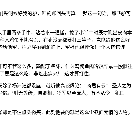
你们先伺候好我的驴，咱的账回头再算！”就这一句话，那匹驴可
人手里两条手巾，沾着水一通搓，擦了小半个时辰才瞧出皮肉本
这种人鸡蛋里挑骨头，有枣没枣都要打三竿子，岂能给他这么好
不给他留。拍驴屁拍到驴蹄上，留神他踢死你！”仆人诺诺连
沛可不管这么多，颠起了槽牙，什么鸡鸭鱼肉冷热荤素一股脑往
久了要是这么吃，非吃出病来！”这才算打住。
除了杨沛谁都没座，就听他高谈阔论：“商君有云：‘圣人之为
异俗。’刑无等级，自卿相、将军以至庶人，有不从令、犯国
操却是不住点头微笑，此刻他要的就是这么个铁面无情的人物。