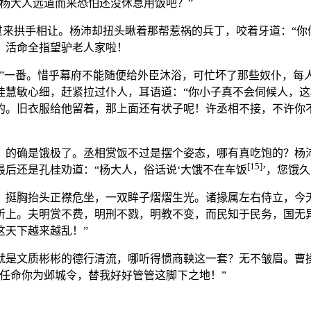
杨大人远道而来恐怕还没休息用饭吧？”
纷过来拱手相让。杨沛却扭头瞅着那帮惹祸的兵丁，咬着牙道：“
。活命全指望驴老人家啦！
洗”一番。惜乎幕府不能随便给外臣沐浴，可忙坏了那些奴仆，每
桂慧敏心细，赶紧拉过仆人，耳语道：“你小子真不会伺候人，
的。旧衣服给他留着，那上面还有状子呢！许丞相不接，不许你
，的确是饿极了。丞相赏饭不过是摆个姿态，哪有真吃饱的？杨
[15]
后还是孔桂劝道：“杨大人，俗话说‘大饿不在车饭
’，您饿
，挺胸抬头正襟危坐，一双眸子熠熠生光。诸掾属左右侍立，今天
听上。夫明赏不费，明刑不戮，明教不变，而民知于民务，国无
这天下越来越乱！”
就是文质彬彬的德行清流，哪听得惯商鞅这一套？无不皱眉。曹
任命你为邺城令，替我好好管管这脚下之地！”