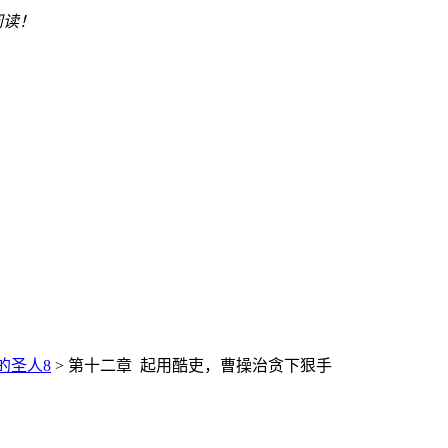
阅读！
的圣人8
> 第十二章 起用酷吏，曹操治贪下狠手