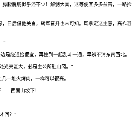
，朦朦胧胧似乎还不少！解剽大喜，这等便宜多多益善，一路捡
缘，日后借他美言，转军晋升也未可知。既拿定这主意，高祚甚
。”
，一边是绕道捡便宜，再撞到一起乱斗一通，早辨不清东南西北。
处光亮甚大，必是主公所驻山冈。”
上几十堆火烤肉，一样可以很亮。
下——西面山坡下！
才回？”