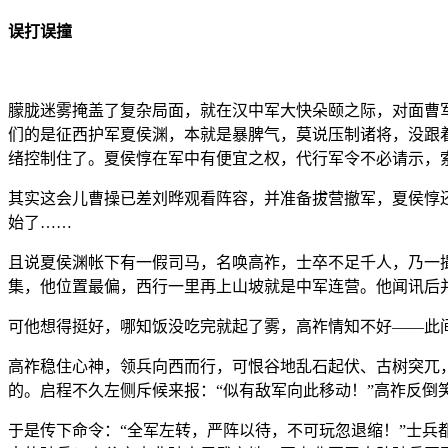
误打误撞
朦胧迷雾掩盖了复杂局面，就在汉中军大快朵颐之际，对面曹
们的是征西护军夏侯渊，本就是暴脾气，莫说压制诸将，没跟
绪控制住了。夏侯惇在军中有便宜之权，代行军令不必请示，
其实这会儿曹操已差刘晔观看阵容，并准备拔营撤军，夏侯惇
始了……
且说夏侯渊帐下有一假司马，名唤高祚，士卒不足千人，乃一
集，他位置最偏，西行一里再上山坡就是中军连营。他闻讯后
可他想得挺好，哪知饭没吃完就起了雾，高祚情知不好——此
高祚稳住心神，领兵向西而行，可恨谷地乱石起伏、古树突兀
的。启程不久左侧斥候来报：“似有敌军向此移动！”高祚反
于是传下命令：“全军左转，严阵以待，不可玩忽退缩！”士