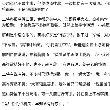
少想必也不敢出击，他便绕道往北，一边捡便宜一边撤退。不
拾而来，于是“两军回师”了。
二将各报名姓归属，竟都是关中人，当即握手言欢。高祚暗忖
为殷勤：“小弟兵虽不多尚可御敌，既然上差奉命转运，小弟愿
解剽是个没心眼的，高祚好歹是个假司马，他不过一军候，对方一
“不敢当。”高祚环顾道，“你我皆往中军，既能迎面撞上必定
解剽自信满满，拍着胸脯道：“莫看贤弟职位比我高，论带兵还
高祚欲结好于他，也不计较言辞：“有理有理，姜是老的辣啊
二将有说有笑，不多时已混得烂熟，你一句“解大哥”，我一声
高祚浑然不觉：“大哥辎重甚多，我叫弟兄们帮您搬！”说罢差
这山势虽不十分陡峭，可一头鹿百斤有余，背在身上不易攀爬，
“嘿！你们倒机灵，早知道有好东西。”