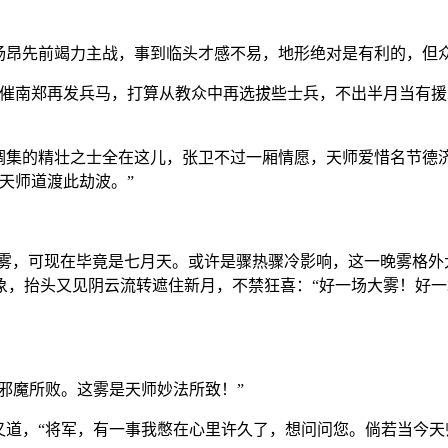
”杨昂先前竭力主战，事到临头才感不易，地形绝对是有利的，但
书催南郑再发兵马，打算从教众中再选拔些士兵，不出半月当有
能调集的精壮之士全在这儿，张卫不过一厢情愿，天师爱惜名节德
天师道渡此劫波。”
易起雾，可现在毕竟是七月天。或许是骤热骤冷影响，这一晚雾格
象，抬头又见阴云流转遮住新月，不禁狂喜：“好一场大雾！好一
为邪魔所败。这雾是天师妙法所致！”
又道，“将军，有一事我憋在心里许久了，想问问您。倘若当今天