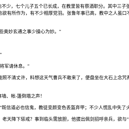
女也不少，七个儿子五个已长成，在教里皆有祭酒职分。其中三子
也欲有所作为，有不少相厚党羽。张鲁年事已高，教中之人虽口
些奥妙玄通之事少操心为妙。”
”
将军请休息。”
竟照不清丈许，料想这天气曹兵不敢来了，便盘坐在大石上念咒
寨墙、帐-篷倒塌之声！
！”既信道必也信鬼，教徒变颜变色丢盔弃甲；不少人慌乱中失了
老天降下惩戒？事到临头需放胆，他拔出佩剑招呼亲兵，欲与“老