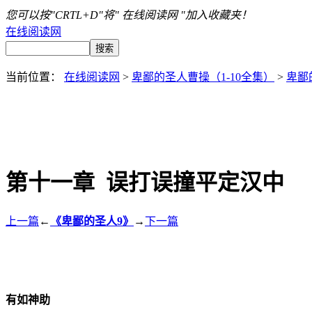
您可以按"CRTL+D"将" 在线阅读网 "加入收藏夹！
在线阅读网
当前位置：
在线阅读网
>
卑鄙的圣人曹操（1-10全集）
>
卑鄙
第十一章 误打误撞平定汉中
上一篇
←
《卑鄙的圣人9》
→
下一篇
有如神助