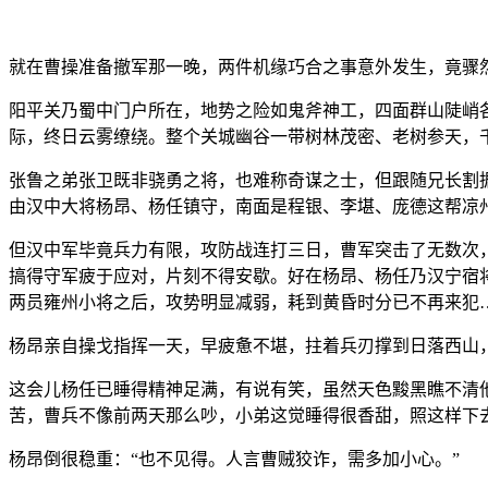
就在曹操准备撤军那一晚，两件机缘巧合之事意外发生，竟骤
阳平关乃蜀中门户所在，地势之险如鬼斧神工，四面群山陡峭
际，终日云雾缭绕。整个关城幽谷一带树林茂密、老树参天，
张鲁之弟张卫既非骁勇之将，也难称奇谋之士，但跟随兄长割
由汉中大将杨昂、杨任镇守，南面是程银、李堪、庞德这帮凉
但汉中军毕竟兵力有限，攻防战连打三日，曹军突击了无数次
搞得守军疲于应对，片刻不得安歇。好在杨昂、杨任乃汉宁宿
两员雍州小将之后，攻势明显减弱，耗到黄昏时分已不再来犯
杨昂亲自操戈指挥一天，早疲惫不堪，拄着兵刃撑到日落西山
这会儿杨任已睡得精神足满，有说有笑，虽然天色黢黑瞧不清他
苦，曹兵不像前两天那么吵，小弟这觉睡得很香甜，照这样下
杨昂倒很稳重：“也不见得。人言曹贼狡诈，需多加小心。”