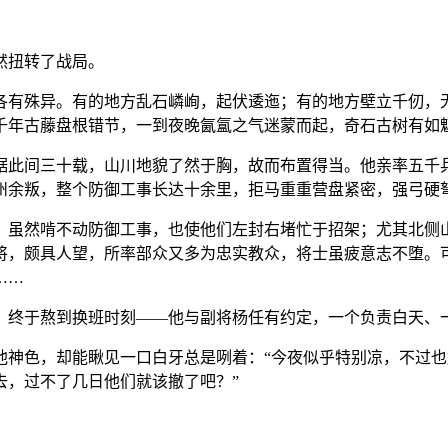
然扭转了战局。
各有殊异。有的地方乱石嶙峋，起伏逶迤；有的地方壁立千仞，
千年古藤盘根错节，一到夜晚氤氲之气迷蒙而起，奇石古树有如
据此间三十载，山川地貌了然于胸，故而布置得当。他亲率五千
州余叛，整个防御工事长达十余里，拒马重重营盘紧密，强弓硬
，虽然啃不动防御工事，也使他们左封右堵忙于招架；尤其北侧
将，颇具人望，所率部众又多为忠实教众，将士虽疲意志不堕。
……
，终于熬到换班时刻——他与副将杨任有约定，一个负责白天、
神色，却能瞅见一口白牙总是咧着：“今夜似乎特别凉，不过也
去，过不了几日他们就该撤了吧？”