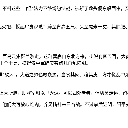
不料这些“山怪”法力不够纷纷怯战，被斩了数头便东躲西窜，又
点起火把，扳起尸身观瞧：蹄至背高五尺、头至尾未一丈，其膘肥
，百鸟云集群兽游走。这群麋鹿自东北方来，少说有四五百，大
几十个士兵，搞得汉中军确实有点儿自乱阵脚。
群“敌人”，大道之师也敢亵渎，当食其肉、寝其皮！方才慌乱中
乃上天所赐，助我军粮以卫大道。可以四处看看，但切莫走远，留
，他们大可放心吃肉，养足精神来日奋战。不过事后证明，阳平