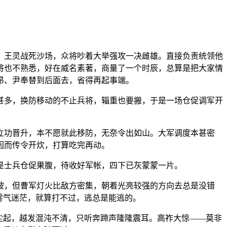
、王灵战死沙场，众将吵着大举强攻一决雌雄。直接负责统领他
将也不熟悉，好在威名素著，商量了一个时辰，总算是把大家情
昂、尹奉替到后面去，省得再起事端。
甚多，换防移动的不止兵将，辎重也要搬，于是一场仓促调军开
立功晋升，本不愿就此移防，无奈令出如山。大军调度本甚密
因而传令开炊，打算吃完再动。
是士兵仓促果腹，待收好军帐，四下已灰蒙蒙一片。
坡，但曹军灯火比敌方密集，朝着光亮较强的方向去总是没错
雾气迷茫，就算打不过，逃总是能逃的。
尘起，越发混沌不清，只听奔蹄声隆隆震耳。高祚大惊——莫非