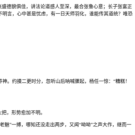
张盛德貌俱佳，讲法论道感人至深，最合张鲁心意；长子张富正
不明言，心中甚是忧虑，有一日天师羽化，谁能传其道统？唯恐
养神。约摸二更时分，忽听山后呐喊骤起，杨任一惊：“糟糕！
火把，形势愈加不明。
魅”一搏，哪知还没走出两步，又闻“呦呦”之声大作，继而一