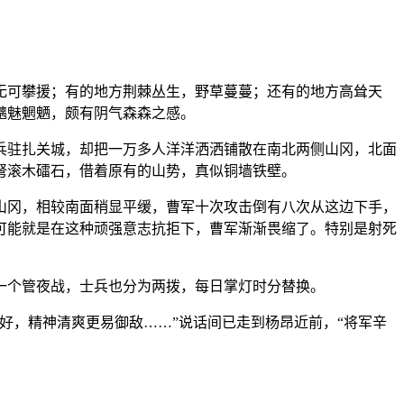
无可攀援；有的地方荆棘丛生，野草蔓蔓；还有的地方高耸天
魑魅魍魉，颇有阴气森森之感。
兵驻扎关城，却把一万多人洋洋洒洒铺散在南北两侧山冈，北面
弩滚木礌石，借着原有的山势，真似铜墙铁壁。
山冈，相较南面稍显平缓，曹军十次攻击倒有八次从这边下手，
可能就是在这种顽强意志抗拒下，曹军渐渐畏缩了。特别是射死
一个管夜战，士兵也分为两拨，每日掌灯时分替换。
好，精神清爽更易御敌……”说话间已走到杨昂近前，“将军辛