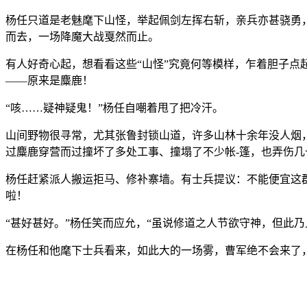
杨任只道是老魅麾下山怪，举起佩剑左挥右斩，亲兵亦甚骁勇，
而去，一场降魔大战戛然而止。
有人好奇心起，想看看这些“山怪”究竟何等模样，乍着胆子
——原来是麋鹿！
“咳……疑神疑鬼！”杨任自嘲着甩了把冷汗。
山间野物很寻常，尤其张鲁封锁山道，许多山林十余年没人烟
过麋鹿穿营而过撞坏了多处工事、撞塌了不少帐-篷，也弄伤
杨任赶紧派人搬运拒马、修补寨墙。有士兵提议：不能便宜这
啦！
“甚好甚好。”杨任笑而应允，“虽说修道之人节欲守神，但此
在杨任和他麾下士兵看来，如此大的一场雾，曹军绝不会来了