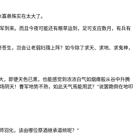
众寡悬殊实在太大了。
援军到来。而且今夜可能还有粮草运到，足可支应数月，有兵有
济苍生，岂会让老弱妇孺上阵？如今除了求天、求地、求鬼神，
外大，即便天色已黑，也能感觉到浓浓白气如烟瘴般从谷中升腾
场阴天！曹军地势不熟，如此天气焉能用武？”说罢跪倒在地叩
师羽化，该由哪位祭酒继承道统呢？”