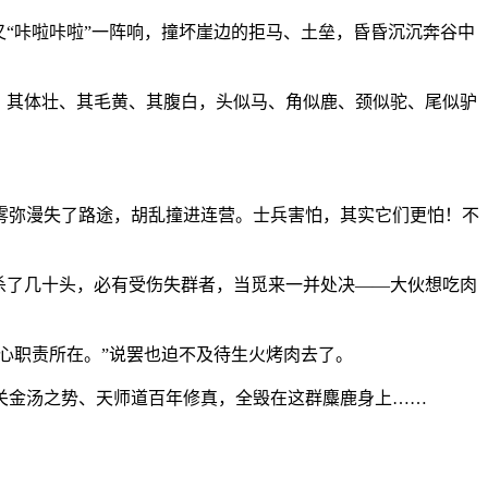
“咔啦咔啦”一阵响，撞坏崖边的拒马、土垒，昏昏沉沉奔谷中
、其体壮、其毛黄、其腹白，头似马、角似鹿、颈似驼、尾似驴
雾弥漫失了路途，胡乱撞进连营。士兵害怕，其实它们更怕！不
杀了几十头，必有受伤失群者，当觅来一并处决——大伙想吃肉
心职责所在。”说罢也迫不及待生火烤肉去了。
关金汤之势、天师道百年修真，全毁在这群麋鹿身上……