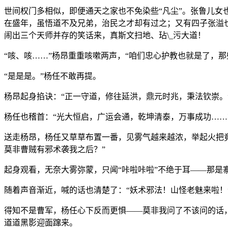
世间权门多相似，即便通天之家也不免染些“凡尘”。张鲁儿
在盛年，虽悟道不及兄弟，治民之才却有过之；又有四子张溢
闹出三个天师并存的笑话来，真斯文扫地、玷\_污大道！
“咳、咳……”杨昂重重咳嗽两声，“咱们忠心护教也就是了，那
“是是是。”杨任不敢再提。
杨昂起身掐诀：“正一守道，修往延洪，鼎元时兆，秉法钦崇。
杨任也稽首：“光大恒启，广运会通，乾坤清泰，万事成功……
送走杨昂，杨任又草草布置一番，见雾气越来越浓，举起火把
莫非曹贼有邪术袭我之后？”
起身观看，无奈大雾弥蒙，只闻“咔啦咔啦”不绝于耳——那是
随着声音渐近，喊的话也清楚了：“妖术邪法！山怪老魅来啦
得知不是曹军，杨任心下反而更惧——莫非我问了不该问的话，
道道黑影迎面蹿来。