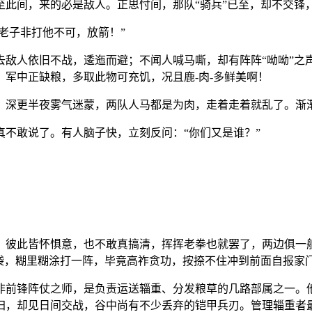
至此间，来的必是敌人。正思忖间，那队“骑兵”已至，却不交锋
老子非打他不可，放箭！”
去敌人依旧不战，逶迤而避；不闻人喊马嘶，却有阵阵“呦呦”之
军中正缺粮，多取此物可充饥，况且鹿-肉-多鲜美啊！
。深更半夜雾气迷蒙，两队人马都是为肉，走着走着就乱了。渐渐
不敢说了。有人脑子快，立刻反问：“你们又是谁？”
，彼此皆怀惧意，也不敢真搞清，挥挥老拳也就罢了，两边俱一
袋，糊里糊涂打一阵，毕竟高祚贪功，按捺不住冲到前面自报家门
非前锋阵仗之师，是负责运送辎重、分发粮草的几路部属之一。
归，却见日间交战，谷中尚有不少丢弃的铠甲兵刃。管理辎重者