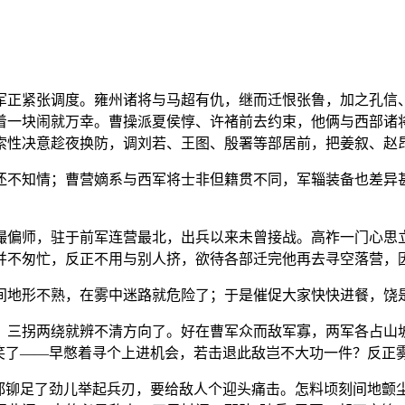
军正紧张调度。雍州诸将与马超有仇，继而迁恨张鲁，加之孔信
着一块闹就万幸。曹操派夏侯惇、许褚前去约束，他俩与西部诸
索性决意趁夜换防，调刘若、王图、殷署等部居前，把姜叙、赵
还不知情；曹营嫡系与西军将士非但籍贯不同，军辎装备也差异
撮偏师，驻于前军连营最北，出兵以来未曾接战。高祚一门心思
并不匆忙，反正不用与别人挤，欲待各部迁完他再去寻空落营，
间地形不熟，在雾中迷路就危险了；于是催促大家快快进餐，饶
，三拐两绕就辨不清方向了。好在曹军众而敌军寡，两军各占山
倒笑了——早憋着寻个上进机会，若击退此敌岂不大功一件？反正
兵都铆足了劲儿举起兵刃，要给敌人个迎头痛击。怎料顷刻间地颤