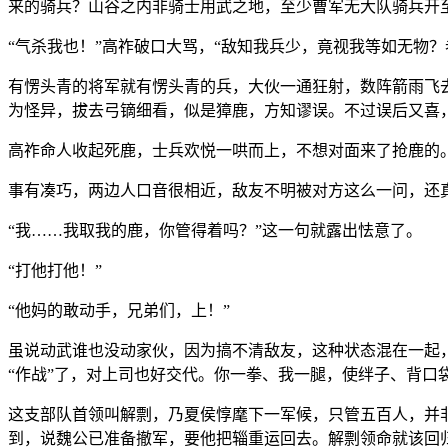
来的骑兵？山谷之内非骑士用武之地，至少曹军无大队骑兵开
“气杀我也！”高祚破口大骂，“敌知我兵少，竟视我等如无物？
有愣头青的将军就有愣头青的兵，大伙一通狂射，数阵箭雨飞
为怪异，拔去弓镝细看，似是獐鹿，方知谬误。不过误后又喜，
高祚命人收起死鹿，士兵欢悦一哄而上，不想对面来了抢鹿的
事有凑巧，两边人口音很相近，敌友不明被对方这么一问，还真
“我……我取我的鹿，你管得着吗？”这一句就露出怯意了。
“打他打他！”
“他妈的敢动手，兄弟们，上！”
虽说动武谁也没动家伙，因为搞不清敌友，这种状态混在一起
“作战”了，对上司也好交代。你一拳、我一腿，使绊子、背口
这支部队首领叫解剽，乃夏侯惇麾下一军候，只管五百人，并
到，说魏公已准备撤军，要他把辎重运回去。解剽领命就该回