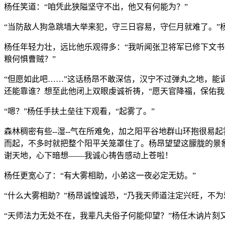
杨任笑道：“咱凭此狭隘坚守不出，他又有何能为？”
“当防敌人狗急跳墙大举来犯，守三日容易，守仨月就难了。
杨任年轻力壮，远比他乐观得多：“我听闻张卫将军已修下文
粮何惧曹贼？”
“但愿如此吧……”这话杨昂不敢深信，汉宁不过弹丸之地，
还能靠谁？想至此他闭上双眼虔诚祈祷，“愿天官降福，保佑我
“嗯？”杨任手扶土垒往下观看，“起雾了。”
森林稠密有些--湿--气在所难免，加之阳平谷地群山环抱很
而起，不多时就把整个阳平关笼罩住了。杨昂望望这朦胧的景
谢天地，心下暗想——我诚心祷告感动上苍啦！
杨任更宽心了：“有大雾相助，小弟这一夜必定无妨。”
“什么大雾相助？”杨昂诚惶诚恐，“乃我天师道注定兴旺，不
“天师法力无处不在，我辈凡夫俗子何能仰望？”杨任木讷片刻