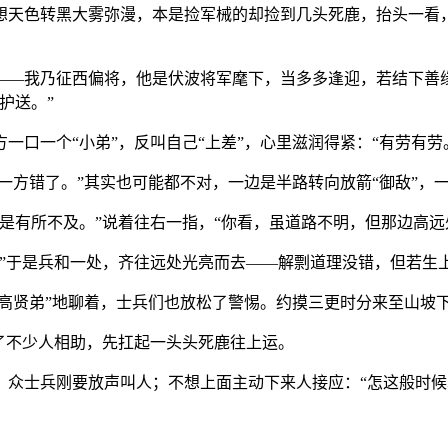
想天色转黑大雾弥漫，本是捡军械的却捡到几头死鹿，抬头一看
——我乃征西偏将，他是伏波将军麾下，当多多逢迎，若结下善
护送。”
口一个“小弟”，反叫自己“上差”，心里滋润得紧：“有劳有劳
有一方错了。”其实也可能都不对，一边是半路转向放箭“御敌”
是有所不及。”说着往右一指，“你看，虽道路不明，但那边高远
。”于是兵和一处，齐往远处光亮而去——解剽道理没错，但若生
“高贤弟”地聊着，士兵们也放松了警惕。约摸三更时分来至山坡
了不少人相助，先扛起一头头死鹿往上运。
众士兵刚要放声叫人；不想上面主动下来人接应：“怎这般时候