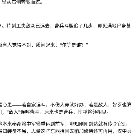
，径从右侧奔驰而过。
声。片刻工夫敌众已远去，曹兵斗胆追了几步，却见满地尸身甚
有人觉得不对，质问起来：“尔等是谁？”
般心思——若自家误斗，不伤人命就好办；若是敌人，好歹也算
；“敌人”连呼侥幸，原来也是曹兵，忙呼将领相见。
他本来奉命将中军辎重运到前军，哪知刚刚到达就有传令官追
最知装备不易，思量这些东西拾回去稍加修缮还可再用，汉中兵