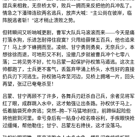
提兵来相救，无奈桥太窄，败兵一拥而来反把他的兵冲乱了。
情急之下潘璋连砍两名逃兵，放声大喊：“主公尚在彼岸，临
阵脱逃者斩！”这才稍止溃败之势。
但转瞬间又听呐喊更剧，曹军大队兵马滚滚而来——今天是痛
打落水狗，乐进怎耐得住寂寞？只甩给薛悌五百兵，他也追来
了！马上步下蜂拥而至。凌统、甘宁勇则勇矣，无奈兵少，本
想徐徐而退，可地形又不利，没撤几步就被曹兵冲个七零八
落；二将见势不好，忙与吕蒙一起保护孙权策马遁逃。这次主
帅都跑了，士兵更不客气，丢盔弃甲涌上桥头，水性好的直接
扔兵刃下河逃生。孙权驰马奔至河边，见桥上拥堵一片，回头
再望，张辽已奄奄杀至！
吕蒙、甘宁再顾不了许多，各舞兵刃赶杀自己兵，余者见将军
红了眼，成群跳入水中，这才勉强让出条路。孙权伏于马上，
低着脑袋死命奔逃；突然--胯--下马猛地刹住，前蹄纵起险些
将他掀到河里。幸亏身后有一贴身小校名唤谷利，手疾眼快抢
过缰绳，帮他勒住；甘宁、吕蒙左右搀扶，这才没落马。