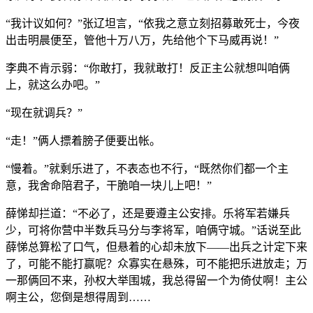
“我计议如何？”张辽坦言，“依我之意立刻招募敢死士，今夜
出击明晨便至，管他十万八万，先给他个下马威再说！”
李典不肯示弱：“你敢打，我就敢打！反正主公就想叫咱俩
上，就这么办吧。”
“现在就调兵？”
“走！”俩人摽着膀子便要出帐。
“慢着。”就剩乐进了，不表态也不行，“既然你们都一个主
意，我舍命陪君子，干脆咱一块儿上吧！”
薛悌却拦道：“不必了，还是要遵主公安排。乐将军若嫌兵
少，可将你营中半数兵马分与李将军，咱俩守城。”话说至此
薛悌总算松了口气，但悬着的心却未放下——出兵之计定下来
了，可能不能打赢呢？众寡实在悬殊，可不能把乐进放走；万
一那俩回不来，孙权大举围城，我总得留一个为倚仗啊！主公
啊主公，您倒是想得周到……