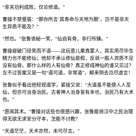
“非关功利成败，仅论修道。”
曹操不禁蹙眉：“那你所言‘其寿命与天地为期’，岂不是非天
生异质不能及？”
“然也。”张鲁诡秘一笑，“仙自有骨，非行所臻。”
曹操窥破门径笑而不语——这玩意儿果真蒙人，其实用尽毕生
精力也不能修仙；他却不承认修仙是假，反说一般人资质不足
没有仙骨。那什么样的人有仙骨？真正修成神仙的谁又见过？
左不过答案又是一句“道可道，非常道”，颠来倒去岂尽虚言！
张鲁似乎看出他轻视道学，紧接又说：“大道虽不能使人人至
仙，但亦可治身治民。古者神人治身皆有本也，治民乃有大术
也。”
“愿闻其术。”曹操对这些也很感兴趣，张鲁能将汉中之民治理
得无欲无求安分守本，怎能不讨教？
“天道茫茫，天术亦然，未可尽言。”