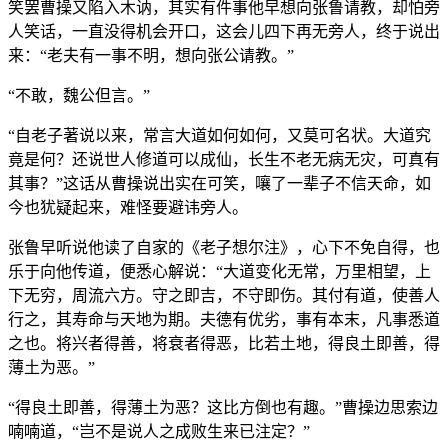
笑罢曹操又陷入木讷，其实有件事他早想向张鲁请教，却怕旁
人笑话，一直没得机会开口，这会儿四下再无旁人，终于说出
来：“老夫有一事不明，想向张公请教。”
“不敢，魏公但言。”
“自老子著说以来，常言大道如何如何，又莫可名状。大道究
竟是何？还说世人修道可以成仙，长生不老无病无灾，可真有
其事？”这话从曹操说出实在可笑，嚷了一辈子不信天命，如
今也犹疑起来，难怪要避讳旁人。
张鲁早听说他读了自家的《老子想尔注》，心下不免自得，也
乐于向他传道，便悉心解说：“大道变化无常，万里相望，上
下无穷，周流六方。守之即吉，不守即伤。其付有道，使善人
行之，其寿命与天地为期。夫德有优劣，事有本末，凡事悉道
之也。将兴者得善，将衰者得恶，比若土地，得良土即善，得
薄土为恶。”
“得良土即善，得薄土为恶？这比方倒也有趣。”曹操边思索边
喃喃道，“岂不是说人之成败生来已注定？”