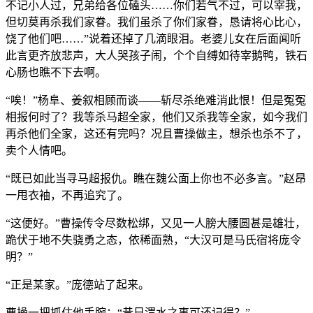
不记小人过，兄弟给各位磕头……你们若气不过，可以宰我，
但切莫再杀我们家眷。我们虽杀了你们家眷，恳请将心比心，
饶了他们吧……”说着还掉了几滴眼泪。老婆儿女在后面闻听
此言更齐放悲声，大人哭孩子闹，个个自缚如待宰鹅鸭，铁石
心肠也瞧不下去啊。
“唉！”杨阜、姜叙相顾而谈——斩尽杀绝难消此恨！但是冤冤
相报何时了？我等杀马超全家，他们又杀我等全家，如今我们
再杀他们全家，这还有完吗？况且曹操做主，想杀也杀不了，
卖个人情吧。
“既已如此当寻马超报仇。瞧在魏公面上你也不必多言。”赵昂
一甩衣袖，不再追究了。
“这便好。”曹操传令尽数松绑，又见一人膀大腰圆甚是雄壮，
跪伏于地不失骁勇之态，依稀面熟，“大汉可是马氏宿将庞令
明？”
“正是某家。”庞德站了起来。
曹操一把抓住他手腕：“昔日渭水之事可还记得？”