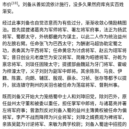
[18]
市价
。刘备从善如流依计施行，没多久果然府库充实百姓
渐安。
经过此事刘备也自觉恣意而为有些过分，渐渐收敛心情励精图
治。首先提拔诸葛亮为军师将军、署左将军府事，法正为扬武
将军、蜀郡太守，外统都畿内为谋主，以此二人作为统治益州
的左膀右臂。任命张飞为巴西太守；为酬谢马超协助定蜀之
功，表奏其为平西将军；任命黄忠为讨虏将军、赵云为翊军将
军；昔日创业元老糜竺为安汉将军、简雍为昭德将军、孙乾为
禀忠将军、刘琰任固陵太守；提拔部曲魏延为牙门将军、霍峻
为梓潼太守，义子刘封为副军中郎将。其余陈到、马良、伊
籍、陈震、向朗、辅匡、殷观、薛永、习祯、张存等都予以提
升，就连镇守荆州的关羽也被任命为荡寇将军、督荆州事。
既而刘备又开始大力笼络蜀中士人和刘璋旧党，除刘巴外，原
任益州太守董和被委以重任，担任掌军中郎将，与诸葛亮并署
左将军府事；曾激烈反对刘备入蜀的益州主簿黄权被任命为偏
将军，李严不战而降拜为兴业将军；刘璋之婿费观为裨将军，
亲族吴懿为讨逆将军、来敏为典学校尉；刘备入蜀途中招揽的