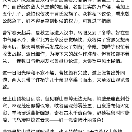
户；而曾经的敌人竟是他的四倍，名副其实的万户侯，若加上
五个儿子，恐怕也仅次于曹氏家族了。众将私下议论，看来魏
公憋急了，好不容易拿到封侯的权力，可算过了把瘾！
曹军春天起兵，夏秋之际进入汉中，转眼又到了冬季。好在蜀
中气候不冷，曹军北方士卒反更觉畅快，众将得了赏赐又想再
接再厉，整天叫嚣着兵发成都灭了刘备；辛毗、刘晔等也忙着
收集战报、派出细作，为接下来的战斗作准备。但曹操却不着
急，一连数日与新朋友张鲁盘桓论道，大谈蜀中风土民情。
这一日阳光晴和不寒不燥，曹操颇有兴致，邀上张鲁出外同
游，两人只带了许褚等几十亲卫卒乘马而出，来至汉山观览景
致。
登上山顶极目远眺，但见群山叠嶂无边无际，峭壁悬崖直刺苍
穹，林深茂密似幔似帐，峡谷幽深薄雾笼罩，山泉瀑布倾泻如
帘，羊肠蜀道曲折蜿蜒，奇石古木千奇百怪，野猿猛兽时时嘶
啼，飞鸟凄鸣掠过云天——好一派奇险壮丽景色！
曹操虽攀山攀得呼呼带喘，也不禁赞叹：“天之造化鬼斧神