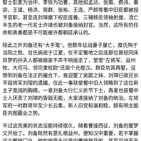
智士彭羕为治中、李恢为功曹，其他如孟达、张裔、费诗、秦
宓、王谋、杨洪、周群、张裕、王连、严颜等蜀中旧臣都被授
予官职，甚至连刘璋麾下权臣庞羲、三辅移民领袖射援、流亡
半生的老一代名士许靖也被刘备接纳封官。当然，这所有的任
命和表奏都是不可能被许都朝廷承认的。
除此之外刘备还有“大手笔”。他数年征战妻子屡亡，糜氏殉于
当阳之败、甘氏病逝于江夏，在平定蜀地之后连那位曾经同床
异梦的孙夫人都被娘家不声不响接走了，堂堂“左将军、益州
牧、大司马、领司隶校尉”还是个光棍汉。群臣劝其再娶，没
想到刘备在法正的撮合下，竟迎娶了吴懿之妹、刘璋已故兄长
平寇将军刘瑁的遗孀，仅此一事就使蜀中旧人领略到了这位新
主子宽阔的胸襟。一者刘备大行仁义折节下士，再者也是蜀中
士人厌恶了刘璋的昏弱无能，大家遂接纳了刘备的统治。左将
军府一时群贤毕至少长云集，新人旧党和谐和睦，颇有明主能
臣共图霸业之势。
不过这完美的状态没能持续很久，随着曹操西征，刘备的噩梦
又开始了。刘备既然有意扎根益州，便知汉中重要，若不掌握
这个蜀地门户，他的地盘永远是向曹操敞开的，甚至可说若无