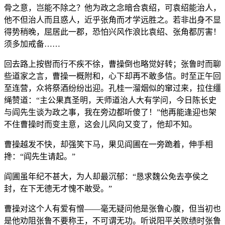
骨之意，岂能不除之？他为政之念暗合袁绍，可袁绍能治人，
他不但治人而且惑人，近乎张角而才学远胜之。若非出身不显
得势稍晚，屈居此一郡，恐怕兴风作浪比袁绍、张角都厉害！
须多加戒备……
回去路上按辔而行不疾不徐，曹操倒也略觉好转；张鲁时而聊
些道家之言，曹操一概附和，心下却再不敢多信。时至正午回
至连营，众将祭酒纷纷出迎。孔桂一溜烟似的窜过来，拉住缰
绳赞道：“主公果真圣明，天师道治人大有学问，今日陈长史
与阎先生谈为政之事，我在旁边都听傻了！”他再能逢迎也架
不住曹操时而变主意，这会儿风向又变了，他却不知。
曹操越发不快，却强笑下马，果见阎圃在一旁跪着，伸手相
搀：“阎先生请起。”
阎圃虽年纪不甚大，为人却最沉郁：“恳求魏公免去亭侯之
封，在下无德无才愧不敢受。”
曹操对这个人有爱有憎——毫无疑问他是张鲁心腹，但当初也
是他劝阻张鲁不要称王，不可谓无功。听说阳平关败绩时张鲁