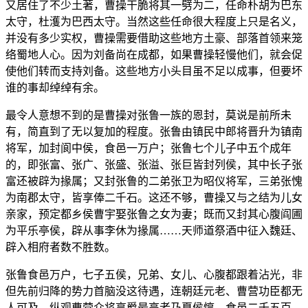
又居住了不少土著，曹操干脆将其一劈为二，任命朴胡为巴东
太守，杜濩为巴西太守。当然这些任命很大程度上只是名义，
并没有多少实权，曹操需要借助这些地方土豪、部落首领来笼
络蜀地人心。因为刘备尚在成都，如果曹操轻慢他们，就会促
使他们转而支持刘备。这些地方小头目虽不足以成事，但要坏
谁的事却绰绰有余。
最令人意想不到的是曹操对张鲁一族的恩封，莫说是前所未
有，简直到了无以复加的程度。张鲁由镇民中郎将晋升为镇南
将军，加封阆中侯，食邑一万户；张鲁七个儿子中五个成年
的，即张富、张广、张盛、张溢、张巨皆封列侯，其中长子张
富还被辟为掾属；又封张鲁的二弟张卫为昭仪将军，三弟张愧
为南郡太守，皆享俸二千石。这还不够，曹操又与之结为儿女
亲家，预定都乡侯曹宇娶张鲁之女为妻；既而又封其心腹阎圃
为平乐亭侯，辟从事李休为掾属……天师道祭酒中征入魏廷、
辟入相府者数不胜数。
张鲁食邑万户，七子五侯，兄弟、女儿、心腹都跟着沾光，非
但先前归降的势力首脑没这待遇，连朝廷元老、曹营功臣都无
人可及。纵观曹营众将享爵最高者乃夏侯惇，食邑二千五百