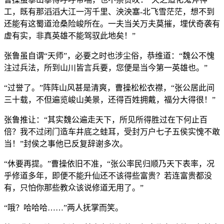
工，既有那滔滔大江一泻千里、泱泱塞-北飞雪茫茫，想不到
还能有这蜀道沧桑险峻所在。一夫当关万夫莫摧，埋伏奇袭有
虚有实，非真英雄不能驾驭此地矣！”
张鲁虽自谓“天师”，必要之时也涉尘俗，恭维道：“魏公不愧
注过兵法，所到山川皆言兵要，您便是当今第一英雄也。”
“过誉了。”阵阵山风甚是清爽，曹操松松衣襟，“张公居此间
三十载，不但遍览峻山美景，还得百姓拥戴，福分大得很！”
张鲁推让：“其实魏公遍走天下，所见所得胜过在下何止百
倍？我不过闭门造车井底之蛙耳，受封万户七子五侯实愧不敢
当！”封侯之事他已反复辞谢多次。
“休要再提。”曹操依旧不准，“张公率民归顺乃天下表率，况
乎修道多年，即便不能升仙还不该得些富贵？若连富贵都没
有，只怕你那些教众该说修道无用了。”
“哦？哈哈哈……”两人抚掌而笑。