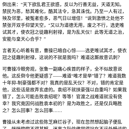
倒出来：“天下欲乱君王欲惑，反以为行善无益，天道无知。
禁民为恶，愁其难化，酷其法令，急其诛伐。乃至一人有过，
殃及邻里，被冤者愈多，恶气日以增倍！”说到激愤之处他不
禁张开双手仰望天空，“又以为道德无用，废之不行，选吏唯
试其才，使衣冠之徒趣利射禄，是为乱天仪！此等无道之治，
安能与皇天心合乎？”
言者无心听着有意，曹操已暗自心惊——选吏唯试其才，使衣
冠之徒趣利射禄，这说的不就是我吗？难道这厮故意讥刺？
可曹操冷眼旁观，张鲁一副痛心疾首的样子，全不似故意说
他。这反倒令他更疑惑了——难道“唯才是举”错了？难道我数
十年抑-制豪强都不对？我真的是乱天仪？不对，错的肯定是
他，这些话是故弄玄虚的。袁绍不就挟豪强以自重吗？如果我
错了，怎么可能击败袁绍呢？等等！官渡之战难道就没有侥
幸？我究竟因何战胜袁本初的？是为政胜之，还是仅兵略胜
之？怎么回事？怎么回事……
曹操从未考虑过这些陈芝麻烂谷子，现在忽然想起脑子便乱
了，恍恍惚惚不得其解，迷离之际仿佛觉得站在不远处畅谈的