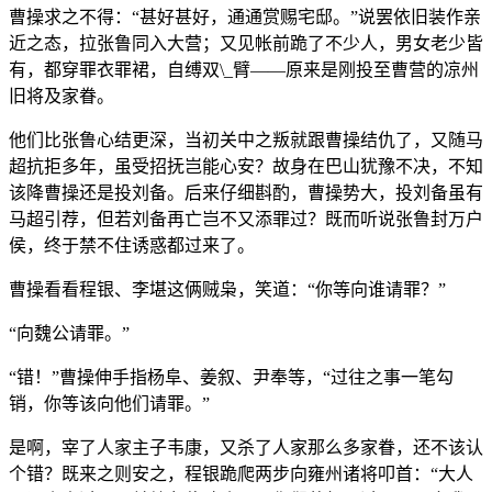
曹操求之不得：“甚好甚好，通通赏赐宅邸。”说罢依旧装作亲
近之态，拉张鲁同入大营；又见帐前跪了不少人，男女老少皆
有，都穿罪衣罪裙，自缚双\_臂——原来是刚投至曹营的凉州
旧将及家眷。
他们比张鲁心结更深，当初关中之叛就跟曹操结仇了，又随马
超抗拒多年，虽受招抚岂能心安？故身在巴山犹豫不决，不知
该降曹操还是投刘备。后来仔细斟酌，曹操势大，投刘备虽有
马超引荐，但若刘备再亡岂不又添罪过？既而听说张鲁封万户
侯，终于禁不住诱惑都过来了。
曹操看看程银、李堪这俩贼枭，笑道：“你等向谁请罪？”
“向魏公请罪。”
“错！”曹操伸手指杨阜、姜叙、尹奉等，“过往之事一笔勾
销，你等该向他们请罪。”
是啊，宰了人家主子韦康，又杀了人家那么多家眷，还不该认
个错？既来之则安之，程银跪爬两步向雍州诸将叩首：“大人