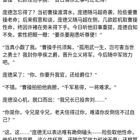
庞德怎忘得了？当初曹操渡渭水，庞德随马超奇袭，险些要曹
操老命；后来假意和谈，庞德又随马超在侧，几欲趁机取曹操
性命，终因许褚在旁未得下手。今日听他旧事重提，庞德自知
不免，索性把眼一瞪：“要杀要剐悉听尊便！”
“当真小觑了我。”曹操手托须髯，“孤用武一生，岂可害当世
之勇士？我封你亭侯之爵，晋升立义将军，今后随中军效力
吧。”
庞德呆了：“你、你要升我官，还给爵位？”
“不错。”曹操拍拍他肩膀，“千军易得，一将难求。”
庞德没心机，脱口而出：“我兄长已投奔刘……”
“你是你，令兄是令兄，老夫信得过你，难道你反倒信不过自
己？”
“这、这……”庞德无以表达唯有跪倒磕头——险些取他性命，
他反给我官爵，这么信任我，还随中军效力前途无量；还想那