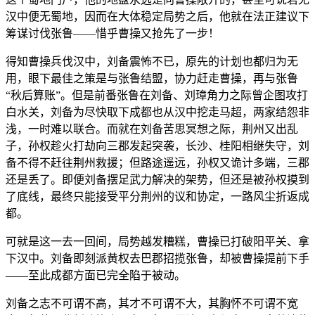
汉中便无蜀地，因而在大体稳定局势之后，他就在法正建议下
筹谋讨伐张鲁——惜乎曹操又抢先了一步！
得知曹操兵伐汉中，刘备震怖不已，原先的计划也都归为无
用，眼下最佳之策是与张鲁结盟，协力赶走曹操，再与张鲁
“秋后算账”。但是前番张鲁在刘备、刘璋角力之际曾企图攻打
白水关，刘备为尽快取下成都也从汉中挖走马超，两家结怨非
浅，一时难以联合。而就在刘备苦思冥想之际，荆州又出乱
子，孙权趁火打劫向三郡发起突袭，长沙、桂阳相继失守，刘
备不得不赶往荆州救援；但路途遥远，孙权又诡计多端，三郡
还是丢了。即便刘备摆足武力解决的架势，但还是被孙权摸到
了底线，最终只能接受平分荆州的议和协定，一路风尘折返成
都。
可就是这一去一回间，局势越发糟糕，曹操已打破阳平关、拿
下汉中。刘备即刻派黄权去巴郡招揽张鲁，却被曹操提前下手
——至此成都方面已完全陷于被动。
刘备之志不可谓不高，其才不可谓不大，其胸怀不可谓不宽