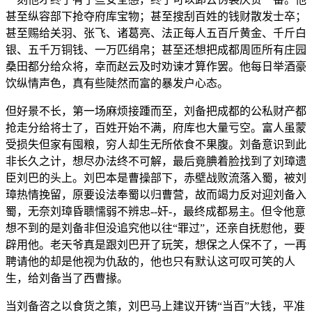
甚至纵容部下抢夺府库宝物；甚至搜刮百姓的钱财散发士卒；
甚至赐给关羽、张飞、诸葛亮、法正每人五百斤黄金、千斤白
银、五千万铜钱、一万匹绢帛；甚至还想把成都周匝所有庄园
桑田都分给众将，幸而赵云及时劝谏才算作罢。他每日举酒豪
饮纵情声色，真有些陡然而富的暴发户心态。
但好景不长，第一场麻烦接踵而至，刘备把成都的公私财产都
抢走分给将士了，百姓开始不满，府库也大量亏空。富人虽蒙
受损失但家有囤粮，穷人却生无所依食不果腹。刘备意识到此
非长久之计，想尽办法终不可解，最后竟腆着脸找到了刘璋遗
臣刘巴的头上。刘巴本是曹操部下，赤壁战败流落入蜀，被刘
璋热情挽留，原要设法奉蜀以归曹营，故而竭力反对迎刘备入
蜀，无奈刘璋昏聩懦弱不辨忠--奸-，最终成都易主。但令他意
想不到的是刘备非但没追究他以往“罪过”，还亲自抚慰他，要
辟用他。老天爷真是跟刘巴开了玩笑，想保之人保不了，一再
聘请他的却是他视为仇敌的，他也只有默认这可叹可笑的人
生，给刘备当了西曹掾。
当刘备咨之以食货之策，刘巴马上建议开铸“当百”大钱，平准