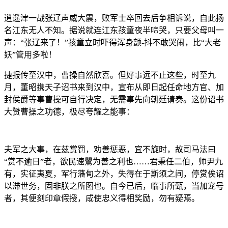
逍遥津一战张辽声威大震，败军士卒回去后争相诉说，自此扬
名江东无人不知。据说就连江东孩童夜半啼哭，只要父母叫一
声：“张辽来了！”孩童立时吓得浑身颤-抖不敢哭闹，比“大老
妖”管用多啦！
捷报传至汉中，曹操自然欣喜。但好事远不止这些，时至九
月，董昭携天子诏书来到汉中，宣布从即日起任命地方官、加
封侯爵等事曹操可自行决定，无需事先向朝廷请奏。这份诏书
大赞曹操之功德，极尽夸耀之能事：
夫军之大事，在兹赏罚，劝善惩恶，宜不旋时，故司马法曰
“赏不逾日”者，欲民速鷪为善之利也……君秉任二伯，师尹九
有，实征夷夏，军行藩甸之外，失得在于斯须之间，停赏俟诏
以滞世务，固非朕之所图也。自今已后，临事所甄，当加宠号
者，其便刻印章假授，咸使忠义得相奖励，勿有疑焉。