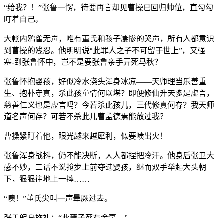
“给我？！”张鲁一愣，待要再言却见曹操已回归帅位，直勾勾
盯着自己。
大帐内鸦雀无声，唯有董氏和孩子凄惨的哭声，所有人都意识
到曹操的残忍。他明明说“此罪人之子不可留于世上”，又强
塞-到张鲁怀中，岂不是要张鲁亲手弄死马秋？
张鲁怀抱婴孩，好似冷水浇头浑身冰凉——天师理当乐善重
生、抱朴守真，杀此孩童情何以堪？即便修仙升天多是虚言，
慈善仁义也是虚言吗？今若杀此孩儿，三代修真何存？我天师
道名声何存？可若不杀此儿曹孟德焉能放过我？
曹操紧盯着他，眼光越来越犀利，似要喷出火！
张鲁浑身战抖，仍不能决断，人人都捏把冷汗。他身后张卫大
感不妙，二话不说抢步上前夺过婴孩，继而双手举起大头朝
下，狠狠往地上一摔……
“噢！”董氏尖叫一声晕厥过去。
张卫躬身施礼：“此孽子死有余辜。”