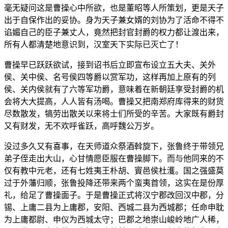
毫无疑问这是曹操心中所欲，也是董昭等人所策划，更是天子
出于自保作出的妥协。身为天子兼女婿的刘协为了活命不得不
谄媚自己的臣子兼丈人，竟然把封官封爵的权力都让渡出来，
所有人都清楚地意识到，汉室天下实际已灭亡了！
曹操早已跃跃欲试，接到诏书后立即宣布设立五大夫、关外
侯、关中侯、名号侯四等爵以赏军功，这样再加上原有的列
侯、关内侯就有了六等军功爵，意味着在新朝廷享受封爵的机
会将大大提高，人人皆有汤喝。曹操又把南郑府库得来的财货
尽数散发，犒劳出散关以来将士们所受的辛苦。大家既有爵封
又有财发，无不欢呼雀跃，高呼魏公万岁。
没过多久又有喜事，在天师道众祭酒斡旋下，张鲁终于带领兄
弟子侄走出大山，心甘情愿臣服在曹操脚下。而与他同来的不
仅有教中元老，还有七姓夷王朴胡、賨邑侯杜濩。国之强盛莫
过于外藩归顺，张鲁投降还带来两个蛮夷首领，这实在是份厚
礼，给足了曹操面子。于是曹操正式将汉宁郡改回汉中郡，分
锡、上庸二县为上庸郡，安阳、西城二县为西城郡；任命申耽
为上庸都尉、申仪为西城太守；巴郡之地崇山峻岭地广人稀，