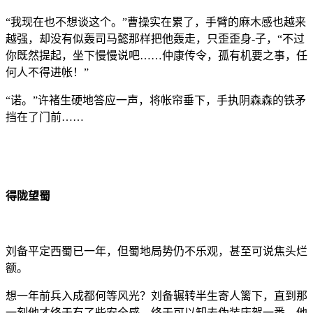
“我现在也不想谈这个。”曹操实在累了，手臂的麻木感也越来
越强，却没有似轰司马懿那样把他轰走，只歪歪身-子，“不过
你既然提起，坐下慢慢说吧……仲康传令，孤有机要之事，任
何人不得进帐！”
“诺。”许褚生硬地答应一声，将帐帘垂下，手执阴森森的铁矛
挡在了门前……
得陇望蜀
刘备平定西蜀已一年，但蜀地局势仍不乐观，甚至可说焦头烂
额。
想一年前兵入成都何等风光？刘备辗转半生寄人篱下，直到那
一刻他才终于有了些安全感，终于可以卸去伪装庆贺一番。他