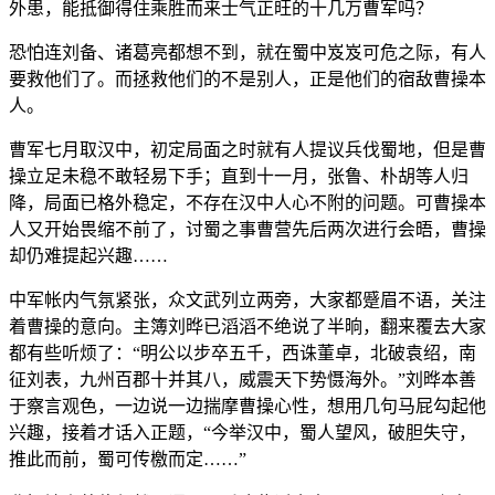
外患，能抵御得住乘胜而来士气正旺的十几万曹军吗？
恐怕连刘备、诸葛亮都想不到，就在蜀中岌岌可危之际，有人
要救他们了。而拯救他们的不是别人，正是他们的宿敌曹操本
人。
曹军七月取汉中，初定局面之时就有人提议兵伐蜀地，但是曹
操立足未稳不敢轻易下手；直到十一月，张鲁、朴胡等人归
降，局面已格外稳定，不存在汉中人心不附的问题。可曹操本
人又开始畏缩不前了，讨蜀之事曹营先后两次进行会晤，曹操
却仍难提起兴趣……
中军帐内气氛紧张，众文武列立两旁，大家都蹙眉不语，关注
着曹操的意向。主簿刘晔已滔滔不绝说了半晌，翻来覆去大家
都有些听烦了：“明公以步卒五千，西诛董卓，北破袁绍，南
征刘表，九州百郡十并其八，威震天下势慑海外。”刘晔本善
于察言观色，一边说一边揣摩曹操心性，想用几句马屁勾起他
兴趣，接着才话入正题，“今举汉中，蜀人望风，破胆失守，
推此而前，蜀可传檄而定……”