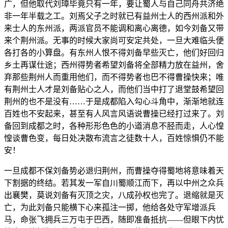
广，但他取代刘璋毕竟只有一年，要让蜀人与自己同舟共济绝
非一年半载之工。刘焉父子之时就已有益州士人的西州派和外
来士人的东州派，两派官员不能调和离心离德，如今刘备又带
来个荆州派。无事的时候大家尚可安定共处，一旦大难临头便
各打各的小算盘。有东州人恨不得刘备早些灭亡，他们好回归
乡土再谋仕途；西州得势者希望刘备将全部精力放在益州，舍
弃那些荆州人而重用他们，而不得势者也巴不得曹操快来；唯
有荆州士人才是刘备贴心之人，而他们当中打了退堂鼓希望回
荆州的也不是没有……于是成都陷入勾心斗角中，渐渐地就连
百姓也不安起来，甚至有人风言风语说曹操已经打过来了。刘
备回到成都之时，各种形形色色的小道消息不胫而走，人心惶
惶谈曹色变，每日处决散布流言之徒数十人，百姓惊惧仍不能
安！
一旦成都不保刘备势必退归荆州，而曹操夺得蜀地将意味着天
下割据的终结。若其发一军自川蜀顺江而下，再以中州之众兵
出襄樊，莫说刘备有灭顶之灾，八成孙权也完了。退缩就是灭
亡，为此刘备只能横下心来孤注一掷，他给各处守军增派兵
马，命张飞拥兵三万屯于巴西，随即准备抵抗——但眼下内忧