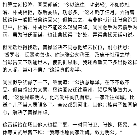
打算立刻投降，阎圃却道：“今以迫往，功必轻；不如依杜
濩、朴胡相拒，然后委质，功必多。”这才耗了仨月，弄得曹
操请神一般把张鲁请回来；但换言之，若非他献计让张鲁跑到
巴中，杜濩、朴胡也不能这么轻易来降。阎圃翻手为云覆手为
雨，虽为张氏而谋，也让曹操得了好处，弄得曹操无话可说。
但无话也得找话，曹操坚决不同意他辞去侯位，耐心抚慰：
“赏罚者，惩恶劝善也。你谏张公勿称王，乃忠于社稷之举，
当彰告天下劝谕世人，使割据思顺。我还希望天下多出你这样
的人呢，岂可不侯？”这话真假参半。
阎圃似乎犹豫了一下，继而道：“公执意厚泽，在下不敢不
受。但自感出力太薄，恳请阖家迁往冀州，竭尽所能效力大
魏。”这便是聪明人，他乃蜀中阎氏首脑，一家迁往邺城，比
送个儿子当人质强多了。全家都到河北，其他宗族弟子如同摘
心，解决了曹操顾虑。
这番话给在场其他人也提了醒，一时间张卫、张愧、杨昂、李
休等文武尽皆下拜：“我等也愿阖家迁魏，效力明公。”