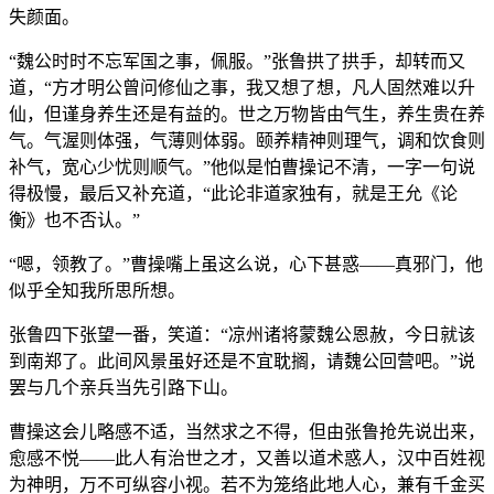
失颜面。
“魏公时时不忘军国之事，佩服。”张鲁拱了拱手，却转而又
道，“方才明公曾问修仙之事，我又想了想，凡人固然难以升
仙，但谨身养生还是有益的。世之万物皆由气生，养生贵在养
气。气渥则体强，气薄则体弱。颐养精神则理气，调和饮食则
补气，宽心少忧则顺气。”他似是怕曹操记不清，一字一句说
得极慢，最后又补充道，“此论非道家独有，就是王允《论
衡》也不否认。”
“嗯，领教了。”曹操嘴上虽这么说，心下甚惑——真邪门，他
似乎全知我所思所想。
张鲁四下张望一番，笑道：“凉州诸将蒙魏公恩赦，今日就该
到南郑了。此间风景虽好还是不宜耽搁，请魏公回营吧。”说
罢与几个亲兵当先引路下山。
曹操这会儿略感不适，当然求之不得，但由张鲁抢先说出来，
愈感不悦——此人有治世之才，又善以道术惑人，汉中百姓视
为神明，万不可纵容小视。若不为笼络此地人心，兼有千金买