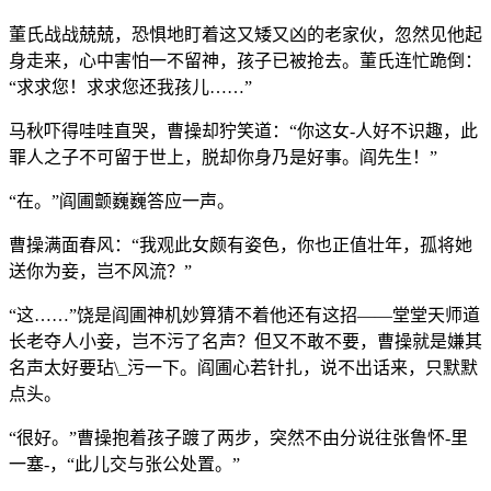
董氏战战兢兢，恐惧地盯着这又矮又凶的老家伙，忽然见他起
身走来，心中害怕一不留神，孩子已被抢去。董氏连忙跪倒：
“求求您！求求您还我孩儿……”
马秋吓得哇哇直哭，曹操却狞笑道：“你这女-人好不识趣，此
罪人之子不可留于世上，脱却你身乃是好事。阎先生！”
“在。”阎圃颤巍巍答应一声。
曹操满面春风：“我观此女颇有姿色，你也正值壮年，孤将她
送你为妾，岂不风流？”
“这……”饶是阎圃神机妙算猜不着他还有这招——堂堂天师道
长老夺人小妾，岂不污了名声？但又不敢不要，曹操就是嫌其
名声太好要玷\_污一下。阎圃心若针扎，说不出话来，只默默
点头。
“很好。”曹操抱着孩子踱了两步，突然不由分说往张鲁怀-里
一塞-，“此儿交与张公处置。”