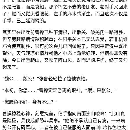
不是张鲁，而是袁绍，那个挥之不去的老朋友、老对手又回来
了！继而又觉头昏眼花，左手的麻木感渐生，而且这次不仅是
手掌，已上延到臂腕。
其实早在出兵前曹操已种下病根，出散关、破羌氐一路得胜，
但辛劳赶路病情越积越重；在阳平关本已无法忍受，若非机缘
巧合使其制胜，很可能这会儿已回邺城了。只因平定汉中喜出
望外，天气转凉心情舒畅他才心态上渐觉好转，但病根却没有
除；今日出游爬山，又吹了阵山风，既而思虑堪忧，终于又勾
起来了。
“魏公……魏公！”张鲁轻轻拉了拉他衣袖。
“本初，你怎……”曹操定定游离的眼神，“哦，是张公。”
“您脸色不好，身有不适？”
曹操稳稳心神，刻意掩盖，信手指向南面崇山峻岭：“此山真
是险极，兵伐成都恐非易事。”他绝不承认自己有病，一来病
势公开有碍军心，二者在被自己征服的人面前-呻-吟作色也太