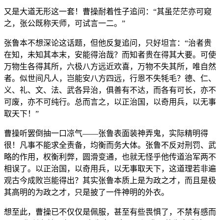
又是大道无形这一套！曹操耐着性子追问：“其虽茫茫亦可窥
之，张公既称天师，可试言一二。”
张鲁本不想深论这话题，但他反复追问，只好坦言：“治者贵
在知，未知其本末，安能得治哉？而知者贵在得其大要。可使
万物生各得其所，六极八方远近欢喜，万物不失其所，唯自然
者。似世间凡人，岂能安八方四远，行恩不失牦毛？德、仁、
义、礼、文、法、武各异治，俱善有不达，而各有可长，亦不
可废，亦不可纯行。总而言之，以正治国，以奇用兵，以无事
取天下！”
曹操听罢倒抽一口凉气——张鲁表面装神弄鬼，实际精明得
很！凡事不能求全责备，均衡而务大体。张鲁不反对刑罚、武
略的作用，权衡利弊，圆滑变通，也就无怪乎他传道治军两不
相误了。以正治国，以奇用兵，以无事取天下，这道理若非遍
观古今成败岂能得出？其实张鲁本质上是为政之才，而且是极
其高明的为政之才，只是披了一件神明的外衣。
想至此，曹操已不仅仅是佩服，甚至有些畏惧了，不禁有感而