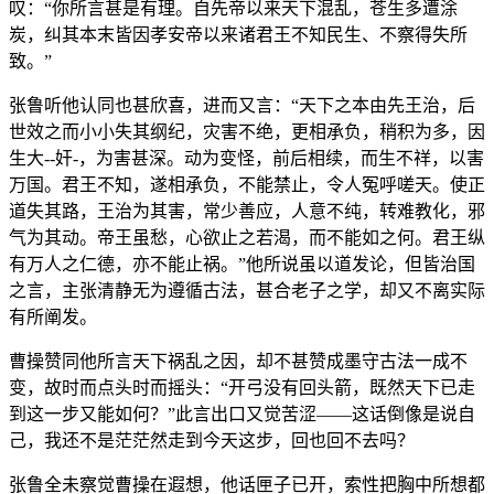
叹：“你所言甚是有理。自先帝以来天下混乱，苍生多遭涂
炭，纠其本末皆因孝安帝以来诸君王不知民生、不察得失所
致。”
张鲁听他认同也甚欣喜，进而又言：“天下之本由先王治，后
世效之而小小失其纲纪，灾害不绝，更相承负，稍积为多，因
生大--奸-，为害甚深。动为变怪，前后相续，而生不祥，以害
万国。君王不知，遂相承负，不能禁止，令人冤呼嗟天。使正
道失其路，王治为其害，常少善应，人意不纯，转难教化，邪
气为其动。帝王虽愁，心欲止之若渴，而不能如之何。君王纵
有万人之仁德，亦不能止祸。”他所说虽以道发论，但皆治国
之言，主张清静无为遵循古法，甚合老子之学，却又不离实际
有所阐发。
曹操赞同他所言天下祸乱之因，却不甚赞成墨守古法一成不
变，故时而点头时而摇头：“开弓没有回头箭，既然天下已走
到这一步又能如何？”此言出口又觉苦涩——这话倒像是说自
己，我还不是茫茫然走到今天这步，回也回不去吗？
张鲁全未察觉曹操在遐想，他话匣子已开，索性把胸中所想都