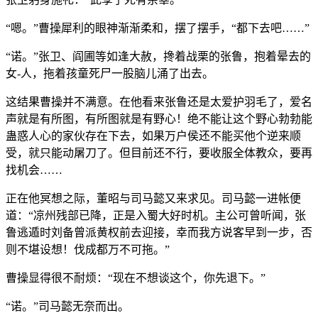
“嗯。”曹操犀利的眼神渐渐柔和，摆了摆手，“都下去吧……”
“诺。”张卫、阎圃等如逢大赦，搀着战栗的张鲁，抱着晕去的
女-人，拖着孩童死尸一股脑儿涌了出去。
这结果曹操并不满意。在他看来张鲁还是太爱护羽毛了，爱名
声就是有所图，有所图就是有野心！绝不能让这个野心勃勃能
蛊惑人心的家伙存在下去，如果万户侯还不能买他个逆来顺
受，就只能动屠刀了。但目前还不行，要收服全体教众，要再
找机会……
正在他冥想之际，董昭与司马懿又来求见。司马懿一进帐便
道：“凉州残部已降，正是入蜀大好时机。主公可曾听闻，张
鲁逃遁时刘备曾派黄权前去迎接，幸而我方说客早到一步，否
则不堪设想！伐成都万不可拖。”
曹操显得很不耐烦：“现在不想谈这个，你先退下。”
“诺。”司马懿无奈而出。