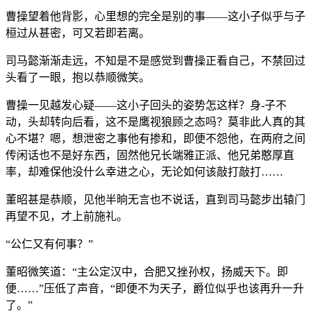
曹操望着他背影，心里想的完全是别的事——这小子似乎与子
桓过从甚密，可又若即若离。
司马懿渐渐走远，不知是不是感觉到曹操正看自己，不禁回过
头看了一眼，抱以恭顺微笑。
曹操一见越发心疑——这小子回头的姿势怎这样？身-子不
动，头却转向后看，这不是鹰视狼顾之态吗？莫非此人真的其
心不堪？嗯，想泄密之事他有掺和，即便不怨他，在两府之间
传闲话也不是好东西，固然他兄长端雅正派、他兄弟憨厚直
率，却难保他没什么幸进之心，无论如何该敲打敲打……
董昭甚是恭顺，见他半晌无言也不说话，直到司马懿步出辕门
再望不见，才上前施礼。
“公仁又有何事？”
董昭微笑道：“主公定汉中，合肥又挫孙权，扬威天下。即
便……”压低了声音，“即便不为天子，爵位似乎也该再升一升
了。”