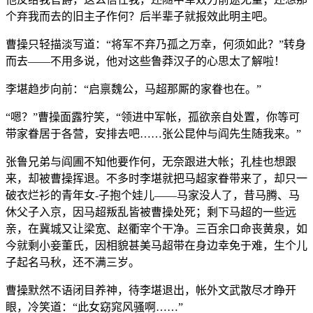
个弃我而去的旧主子作何？后半辈子就报效此明主吧。
曹操只轻描淡写道：“将军不弃乃孤之万幸，何须如此？”转身
而去——不用多说，他对这些鲁莽汉子的心思太了解啦！
李堪趋步向前：“启禀魏公，马超那厮的家眷也在。”
“嗯？”曹操面露狞笑，“领进中军帐，孤欲亲自处置，你等可
带家眷居于各营，安排去吧……张公昆仲与阎先生随我来。”
张鲁兄弟与阎圃不知他要作何，无奈跟进大帐；孔桂也想跟
来，却被曹操挥退。不多时李堪就把马超家眷带来了，却只一
破衣烂衫的青年女-子抱个娃儿——马家没人了，昔马腾、马
休父子入京，因马超叛乱皆被曹操处死；剩下马超的一些远
亲，在冀城又让梁宽、赵衢宰个干净。三百余口命丧黄泉，如
今就剩小妾董氏，因相貌甚美马超带在身边幸免于难，生个儿
子起名马秋，还不满三岁。
曹操默然不语闭目养神，待李堪退出，帐外文武散尽才睁开
眼，冷笑道：“此女窈窕风骚啊……”