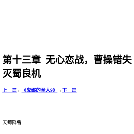
第十三章 无心恋战，曹操错失
灭蜀良机
上一篇
←
《卑鄙的圣人9》
→
下一篇
天师降曹