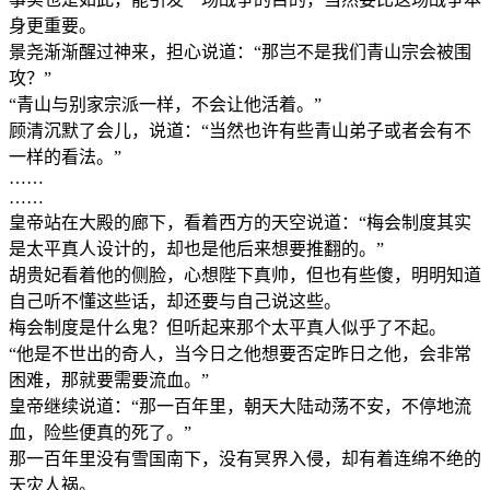
身更重要。
景尧渐渐醒过神来，担心说道：“那岂不是我们青山宗会被围
攻？”
“青山与别家宗派一样，不会让他活着。”
顾清沉默了会儿，说道：“当然也许有些青山弟子或者会有不
一样的看法。”
……
……
皇帝站在大殿的廊下，看着西方的天空说道：“梅会制度其实
是太平真人设计的，却也是他后来想要推翻的。”
胡贵妃看着他的侧脸，心想陛下真帅，但也有些傻，明明知道
自己听不懂这些话，却还要与自己说这些。
梅会制度是什么鬼？但听起来那个太平真人似乎了不起。
“他是不世出的奇人，当今日之他想要否定昨日之他，会非常
困难，那就要需要流血。”
皇帝继续说道：“那一百年里，朝天大陆动荡不安，不停地流
血，险些便真的死了。”
那一百年里没有雪国南下，没有冥界入侵，却有着连绵不绝的
天灾人祸。