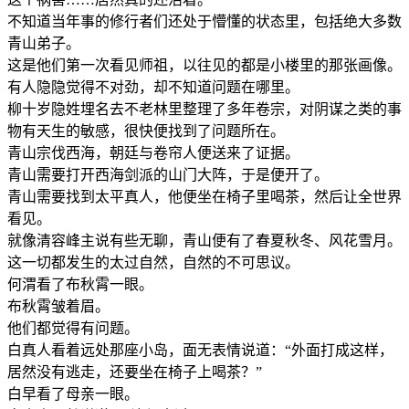
不知道当年事的修行者们还处于懵懂的状态里，包括绝大多数
青山弟子。
这是他们第一次看见师祖，以往见的都是小楼里的那张画像。
有人隐隐觉得不对劲，却不知道问题在哪里。
柳十岁隐姓埋名去不老林里整理了多年卷宗，对阴谋之类的事
物有天生的敏感，很快便找到了问题所在。
青山宗伐西海，朝廷与卷帘人便送来了证据。
青山需要打开西海剑派的山门大阵，于是便开了。
青山需要找到太平真人，他便坐在椅子里喝茶，然后让全世界
看见。
就像清容峰主说有些无聊，青山便有了春夏秋冬、风花雪月。
这一切都发生的太过自然，自然的不可思议。
何渭看了布秋霄一眼。
布秋霄皱着眉。
他们都觉得有问题。
白真人看着远处那座小岛，面无表情说道：“外面打成这样，
居然没有逃走，还要坐在椅子上喝茶？”
白早看了母亲一眼。