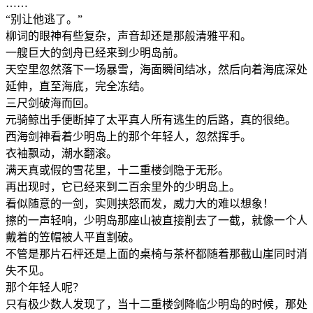
……
“别让他逃了。”
柳词的眼神有些复杂，声音却还是那般清雅平和。
一艘巨大的剑舟已经来到少明岛前。
天空里忽然落下一场暴雪，海面瞬间结冰，然后向着海底深处
延伸，直至海底，完全冻结。
三尺剑破海而回。
元骑鲸出手便断掉了太平真人所有逃生的后路，真的很绝。
西海剑神看着少明岛上的那个年轻人，忽然挥手。
衣袖飘动，潮水翻滚。
满天真或假的雪花里，十二重楼剑隐于无形。
再出现时，它已经来到二百余里外的少明岛上。
看似随意的一剑，实则挟怒而发，威力大的难以想象！
擦的一声轻响，少明岛那座山被直接削去了一截，就像一个人
戴着的笠帽被人平直割破。
不管是那片石枰还是上面的桌椅与茶杯都随着那截山崖同时消
失不见。
那个年轻人呢？
只有极少数人发现了，当十二重楼剑降临少明岛的时候，那处