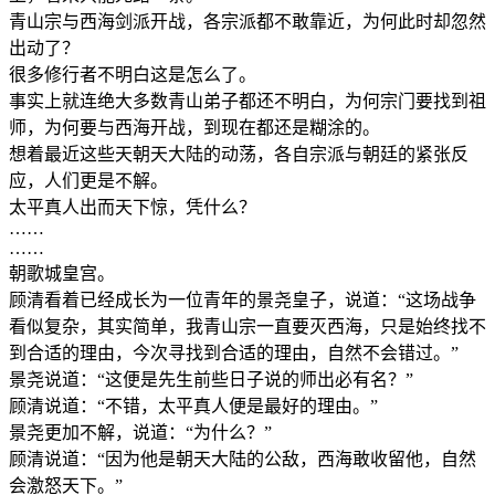
青山宗与西海剑派开战，各宗派都不敢靠近，为何此时却忽然
出动了？
很多修行者不明白这是怎么了。
事实上就连绝大多数青山弟子都还不明白，为何宗门要找到祖
师，为何要与西海开战，到现在都还是糊涂的。
想着最近这些天朝天大陆的动荡，各自宗派与朝廷的紧张反
应，人们更是不解。
太平真人出而天下惊，凭什么？
……
……
朝歌城皇宫。
顾清看着已经成长为一位青年的景尧皇子，说道：“这场战争
看似复杂，其实简单，我青山宗一直要灭西海，只是始终找不
到合适的理由，今次寻找到合适的理由，自然不会错过。”
景尧说道：“这便是先生前些日子说的师出必有名？”
顾清说道：“不错，太平真人便是最好的理由。”
景尧更加不解，说道：“为什么？”
顾清说道：“因为他是朝天大陆的公敌，西海敢收留他，自然
会激怒天下。”