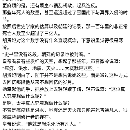
更麻烦的是，还有萧皇帝祸乱朝政，起兵造反。
那些年死人的数量，甚至远远超过了雪国南下与冥界入侵的时
节。
按照后世史学家的估算以及朝廷的记录，那一百年里的非正常
死亡人数至少超过了三亿人。
胡贵妃对这个数字没有什么直观概念，下意识里觉得很是寒
冷。
“史书里没有这段，朝廷的记录也被封着。”
皇帝看着有些发红的天空，想起了那些年，声音微冷说道：
“瘟疫、洪水、地震、天火……大概就是这些。”
胡贵妃明白了，陛下并不是想告诉她这些，而是通过这种方式
去回忆那段他从来不想回忆的岁月。
她牵起他的手，把脸放上去轻轻蹭了蹭，轻声说道：“这位真
人究竟想做什么呢？”
是啊，太平真人究竟想做什么呢？
不管是瘟疫还是洪水，地震还是天火都只能害死普通凡人，很
难威胁到修行者的存在。
皇帝说道：“他就是想杀死所有凡人。”