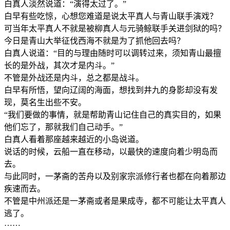
白真人淡然说道：“演得太过了。”
白早有些吃惊，心想您难道是说太平真人与青山联手演戏？
可当年太平真人不就是被柳真人与元骑鲸联手关进剑狱的吗？
今日是青山大举征伐西海不就是为了抓他回去吗？
白真人说道：“目的与理由随时可以调转过来，须知青山最擅
长的是外战，其次才是内斗。”
不管是外战还是内斗，总之都是战斗。
白早有所悟，望向辽阔的海面，想找到井九的身影却没有发
现，莫名生出些不安。
“我们要做的事情，就是帮助青山记住自己的真实目的，如果
他们忘了，那就我们自己动手。”
白真人看着那座越来越近的小岛说道。
说话的时候，云船一直在移动，以最快的速度向着少明岛而
去。
与此同时，一茅斋的苦舟以及别家宗派修行者也都在向着那边
疾速而去。
不管是中州派还是一茅斋或者是果成寺，都不可能让太平真人
逃了。
……