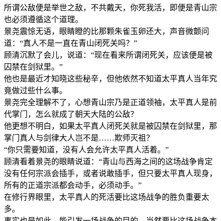
所谓公敌便是举世之敌，不共戴天，你死我活，即便是青山宗
也必须遵循这个道理。
景尧震惊无语，眼睛瞪的比那颗朱雀玉卵还大，声音微颤问
道：“真人不是一直在青山闭死关吗？”
顾清沉默了会儿，说道：“现在看来所谓闭死关，应该便是被
囚禁在剑狱里。”
他也是最近才知晓这些秘辛，但他依然不知道太平真人当年究
竟做过些什么事。
景尧完全理解不了，心想青山宗乃是正道领袖，太平真人是前
代掌门，怎么就成了朝天大陆的公敌？
他更想不明白，如果太平真人闭死关就是被囚禁在剑狱里，那
掌门真人与剑律大人岂不是……欺师灭祖？
“你只需要知道，没有人会允许太平真人活着。”
顾清看着景尧的眼睛说道：“青山与西海之间的这场战争肯定
没有任何宗派会插手，或者说敢插手，但只要太平真人现身，
所有的正道宗派都会动手，必须动手。”
在修行界眼里，太平真人的死活要比这场战争的胜负重要太
多。
事实也是如此，能引发一场战争的目的，当然要比这场战争本