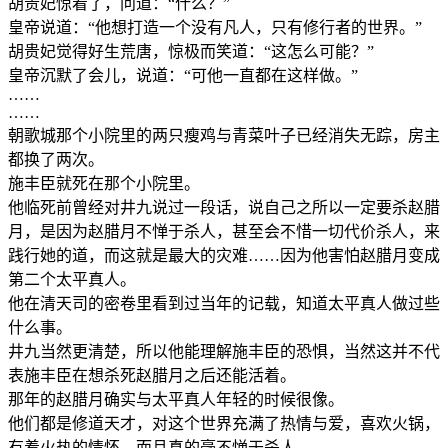
胡贵妃惊着了，问道：“什么？”
皇帝说道：“他想打造一个没有凡人，只有修行者的世界。”
胡贵妃觉得好生荒唐，惊极而笑道：“这怎么可能？”
皇帝沉默了会儿，说道：“可他一直都在这样做。”
……
……
朝歌城那个小院里的两只瘦鸡与青菜叶子已经消失无踪，房主
都换了两次。
施丰臣就死在那个小院里。
他临死前曾经对井九说过一段话，说自己之所以一定要杀赵腊
月，是因为赵腊月不惮于杀人，甚至会不惜一切代价杀人，来
践行她的道，而这就是最大的灾难……因为他害怕赵腊月变成
第二个太平真人。
他在清天司的密卷里看到过当年的记载，知道太平真人做过些
什么事。
井九当然更清楚，所以他能理解施丰臣的恐惧，当然这并不代
表施丰臣在想杀死赵腊月之后还能活着。
那年的赵腊月确实与太平真人年轻的时候很像。
他们都是修道天才，对这个世界充满了热情与爱，喜欢火锅，
有着火热的情怀，而且真的毫不惮于杀人。