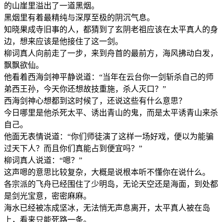
的山崖里溢出了一道黑烟。
黑烟里有着最精纯与深厚至极的阴沉气息。
知晓果成寺旧事的人，都猜到了玄阴老祖应该在太平真人的身
边，想来应该是他接住了这一剑。
柳词真人向前走了一步，来到舟首的最前方，海风拂动白发，
飘飘欲仙。
他看着西海剑神平静说道：“当年在云台你一剑斩杀自己的师
弟西王孙，今天你还想故技重施，杀人灭口？”
西海剑神心想都到这时候了，还说这些有什么意思？
今日哪里是他杀死太平、诱出青山的鬼，而是太平诱青山来杀
自己。
他面无表情说道：“你们师徒演了这样一场好戏，便以为能骗
过天下人？而且你们真能占到便宜吗？”
柳词真人说道：“嗯？”
这声嗯的意思比较复杂，大概是说根本听不懂你在说什么。
各宗派的飞舟已经围住了少明岛，无论天空还是海面，到处都
是剑光宝意，密密麻麻。
海水已经被冻成坚冰，无法悄无声息离开，太平真人被在岛
上，看来只能死路一条。