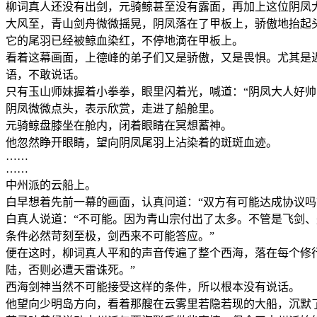
柳词真人还没有出剑，元骑鲸甚至没有露面，再加上这位阴凤
大风至，青山剑舟微微摇晃，阴凤落在了甲板上，骄傲地抬起
它的尾羽已经被鲸血染红，不停地滴在甲板上。
看着这幕画面，上德峰的弟子们又是骄傲，又是畏惧。尤其是
语，不敢说话。
只有玉山师妹握着小拳拳，眼里闪着光，喊道：“阴凤大人好帅
阴凤微微点头，表示欣赏，走进了船舱里。
元骑鲸盘膝坐在舱内，闭着眼睛在冥想蓄神。
他忽然睁开眼睛，望向阴凤尾羽上沾染着的斑斑血迹。
……
……
中州派的云船上。
白早想着先前一幕的画面，认真问道：“双方有可能达成协议吗
白真人说道：“不可能。因为青山宗付出了太多。不管是飞剑
条件必然苛刻至极，剑西来不可能答应。”
便在这时，柳词真人平和的声音传遍了整个西海，落在每个修
陆，否则必遭天雷诛死。”
西海剑神当然不可能接受这样的条件，所以根本没有说话。
他望向少明岛方向，看着那艘在云雾里若隐若现的大船，沉默