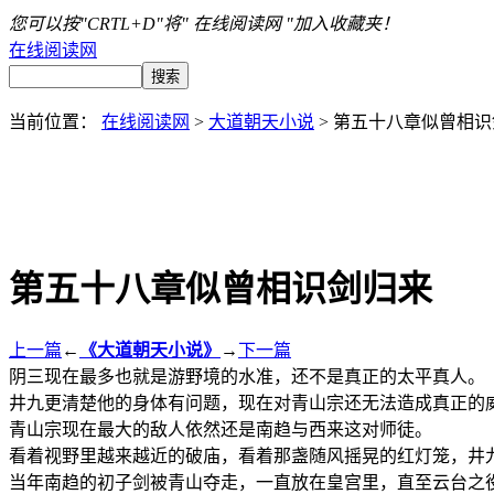
您可以按"CRTL+D"将" 在线阅读网 "加入收藏夹！
在线阅读网
当前位置：
在线阅读网
>
大道朝天小说
> 第五十八章似曾相
第五十八章似曾相识剑归来
上一篇
←
《大道朝天小说》
→
下一篇
阴三现在最多也就是游野境的水准，还不是真正的太平真人。
井九更清楚他的身体有问题，现在对青山宗还无法造成真正的
青山宗现在最大的敌人依然还是南趋与西来这对师徒。
看着视野里越来越近的破庙，看着那盏随风摇晃的红灯笼，井
当年南趋的初子剑被青山夺走，一直放在皇宫里，直至云台之