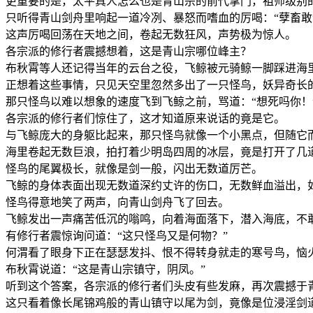
更重要的是，太平真人怎么也是青山宗的前代掌门，祖师级别
只听得青山剑舟里响起一道冷冽、暴怒而嗜血的厉喝：“孽畜敢
这声厉喝回荡在天地之间，卷起无数狂风，声势极为惊人。
各宗派的修行者震撼想着，这是青山宗哪位峰主？
布秋霄等人还记得当年的云台之役，飞鲸被元骑鲸一脚踩进海
正想着这些事情，只见天空里忽然多出了一只怪鸟，妖异奇长
那只怪鸟以难以想象的速度飞到飞鲸之前，骂道：“想死吗你！
各宗派的修行者们惊住了，这才知道原来说话的竟是它。
与飞鲸庞大的身躯比起来，那只怪鸟就像一个小黑点，但随它
海里卷起无数巨浪，拍打着少明岛四周的冰层，竟是打开了几
怪鸟的尾翼极长，就像是剑一般，闪出无数道厉芒。
飞鲸的身体表面出现无数道深约丈许的伤口，无数鲜血溢出，
怪鸟得意地笑了两声，向青山剑舟飞了回去。
飞鲸发出一声痛苦低沉的嗡鸣，向着海面落下，潜入海底，不
有修行者震惊询问道：“这只怪鸟又是何物？”
何渭看了眼身下正在瑟瑟发抖、恨不得转身就走的寒号鸟，恼
布秋霄说道：“这是青山宗镇守，阴凤。”
听到这个答案，各宗派的修行者们头皮有些发麻，再次震撼于
这只看着像长尾锦鸡般的青山镇守以尾为剑，竟像是位浸淫剑