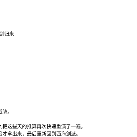
识剑归来
威胁。
九把这些天的推算再次快速重演了一遍。
役才拿出来，最后重新回到西海剑派。