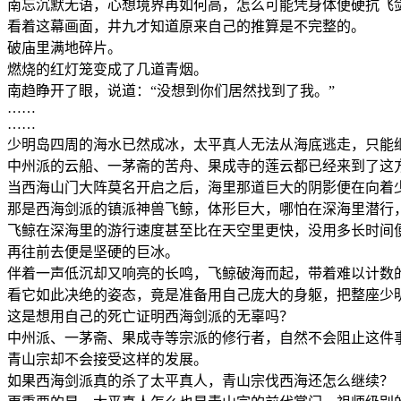
南忘沉默无语，心想境界再如何高，怎么可能凭身体便硬抗飞
看着这幕画面，井九才知道原来自己的推算是不完整的。
破庙里满地碎片。
燃烧的红灯笼变成了几道青烟。
南趋睁开了眼，说道：“没想到你们居然找到了我。”
……
……
少明岛四周的海水已然成冰，太平真人无法从海底逃走，只能
中州派的云船、一茅斋的苦舟、果成寺的莲云都已经来到了这
当西海山门大阵莫名开启之后，海里那道巨大的阴影便在向着
那是西海剑派的镇派神兽飞鲸，体形巨大，哪怕在深海里潜行
飞鲸在深海里的游行速度甚至比在天空里更快，没用多长时间
再往前去便是坚硬的巨冰。
伴着一声低沉却又响亮的长鸣，飞鲸破海而起，带着难以计数
看它如此决绝的姿态，竟是准备用自己庞大的身躯，把整座少
这是想用自己的死亡证明西海剑派的无辜吗？
中州派、一茅斋、果成寺等宗派的修行者，自然不会阻止这件
青山宗却不会接受这样的发展。
如果西海剑派真的杀了太平真人，青山宗伐西海还怎么继续？