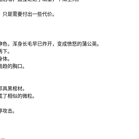
，只是需要付出一些代价。
神色，浑身长毛早已炸开，变成愤怒的蒲公英。
两下。
身体。
南趋的胸口。
那具黑棺材。
成了相似的微粒。
停攻击。