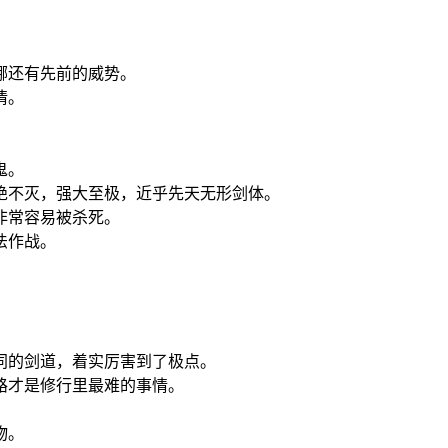
哪还有先前的威势。
情。
。
鬼。
绝不灭，强大至极，近乎先天无形剑体。
非常容易被杀死。
法作战。
同的剑道，着实厉害到了极点。
路才是修行里最难的事情。
物。