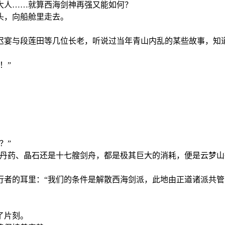
大人……就算西海剑神再强又能如何？
头，向船舱里走去。
迟宴与段莲田等几位长老，听说过当年青山内乱的某些故事，知
！”
？”
、丹药、晶石还是十七艘剑舟，都是极其巨大的消耗，便是云梦
行者的耳里：“我们的条件是解散西海剑派，此地由正道诸派共
了片刻。