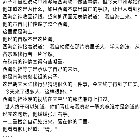
苏子叶曾经说动中州派与西海联手做些事情，但今天中州派始
他知道这是为什么，如果西海不拿出真正的手段，让世人看到
西海剑神收回视线，望向柳词面无表情说道：“我自海上来。”
他的声音同样传遍了整个西海。
这里便是海上。
他说的自然不是这片海。
西海剑神接着说道：“我自幼便在那片雾里长大，学习剑法，从
各宗派修行者一片哗然。
布秋霄的神情变得有些凝重。
西海剑神等于是承认了自己的来历。
他是南海雾岛老祖的弟子。
这是朝天大陆修行界猜测很久的一件事，今天终于得到了证实
“今天来了很多人，这样很好。”
西海剑神冷漠的视线在天空里的那些船舟上扫过。
“世人终于可以知道，你们青山与我雾岛一脉究竟谁才是剑道的
说完这句话，他缓缓张开右手。
十二重楼剑自远处归来，落在他的手里。
他看着柳词说道：“请。”
……