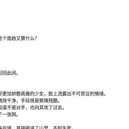
这个南趋又算什么？
召回此间。
却更加娇憨高傲的少女，脸上流露出不可思议的情绪。
清除干净，手段很是狠辣残酷。
知道不是对手，也向其攻了过去。
了一张网。
庙后墙，直接砸进了山里，不知生死。