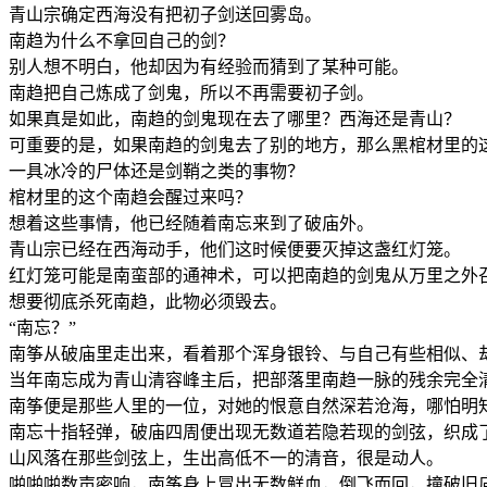
青山宗确定西海没有把初子剑送回雾岛。
南趋为什么不拿回自己的剑？
别人想不明白，他却因为有经验而猜到了某种可能。
南趋把自己炼成了剑鬼，所以不再需要初子剑。
如果真是如此，南趋的剑鬼现在去了哪里？西海还是青山？
可重要的是，如果南趋的剑鬼去了别的地方，那么黑棺材里的
一具冰冷的尸体还是剑鞘之类的事物？
棺材里的这个南趋会醒过来吗？
想着这些事情，他已经随着南忘来到了破庙外。
青山宗已经在西海动手，他们这时候便要灭掉这盏红灯笼。
红灯笼可能是南蛮部的通神术，可以把南趋的剑鬼从万里之外
想要彻底杀死南趋，此物必须毁去。
“南忘？”
南筝从破庙里走出来，看着那个浑身银铃、与自己有些相似、
当年南忘成为青山清容峰主后，把部落里南趋一脉的残余完全
南筝便是那些人里的一位，对她的恨意自然深若沧海，哪怕明
南忘十指轻弹，破庙四周便出现无数道若隐若现的剑弦，织成
山风落在那些剑弦上，生出高低不一的清音，很是动人。
啪啪啪数声密响，南筝身上冒出无数鲜血，倒飞而回，撞破旧