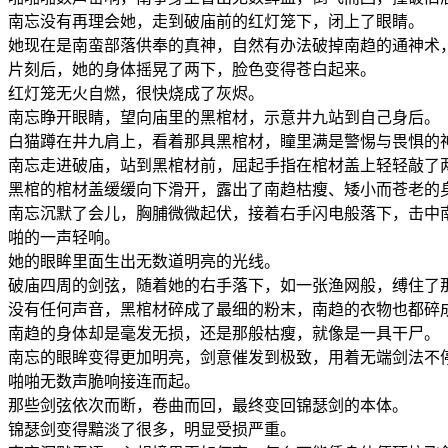
南忘没有再理会她，走到破庙前的红灯笼下，闭上了眼睛。
她现在是南蛮部落供奉的真神，自然有办法破掉南趋的通神术
片刻后，她的身体摇晃了两下，脸色变得苍白起来。
红灯笼无火自燃，很快烧成了灰烬。
南忘睁开眼睛，望向庙里的黑棺材，示意井九站到自己身后。
白猫蹲在井九肩上，看着那具黑棺材，瞳里满是警惕与畏惧的
南忘走进破庙，站到黑棺材前，屈起手指在棺材盖上轻轻敲了
黑棺的棺材盖缓缓向下滑开，露出了南趋枯瘦、矮小而苍老的
南忘沉默了会儿，胸脯微微起伏，接着右手闪电般落下，击中
啪的一声轻响。
她的眼眸里面生出无数道明亮的光线。
破庙四周的剑弦，随着她的右手落下，如一张渔网般，缚住了
没有任何声音，黑棺材碎成了最细的粉末，南趋的衣物也都碎
南趋的身体却是毫发无损，还是那般枯瘦，就像是一具干尸。
南忘的眼眸变得更加明亮，剑意催发到极致，用着无端剑法不
啪啪无数声脆响接连而起。
那些剑弦依次而断，卷曲而回，最终变回锦瑟剑的本体。
锦瑟剑变得黯淡了很多，明显受损严重。