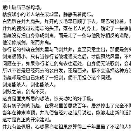
……
荒山破庙已然垮塌。
枯瘦矮小的老人站在废墟里，静静看着南忘。
白猫趴在井九肩头，炸开的长毛早已顺了下去，尾巴耷拉着，
井九的视线越过南忘的头顶，落在老人的身上，确定了一些事
南趋没有把自身修成剑鬼，而是走了一条与他刚好相反的道路
他逆修成剑，继而养鬼。
修行者的神魂在剑丸里与飞剑共养，直至灵意生出，那便是剑
剑鬼很弱小，只有当修行者破境通天之后，才能飘然风里，不
问题在于，如果修行者让剑鬼去往远处，自身便无法驭剑，会
所以不管是已经死去的裴白发，还是西来，都不会选择这种方
南趋却是把自己炼成了一把剑，便不用担心这个问题。
剑鬼能杀人，剑也能杀人。
剑毁之前，剑鬼不灭。
这真是匪夷所思的想法，惊天动地的好手段。
没有初子剑的南趋，在雾岛里苦思数百年，居然修出了完全不
当年在神末峰顶，井九便曾经对赵腊月说过，能够走出新的道
这才是真正的开宗建派。
井九有些佩服，心想雾岛老祖果然算得上千年里最了不起的人