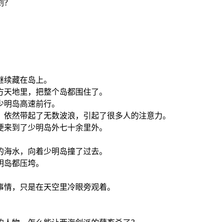
剑？
继续藏在岛上。
方天地里，把整个岛都围住了。
少明岛高速前行。
，依然带起了无数波浪，引起了很多人的注意力。
便来到了少明岛外七十余里外。
的海水，向着少明岛撞了过去。
明岛都压垮。
事情，只是在天空里冷眼旁观着。