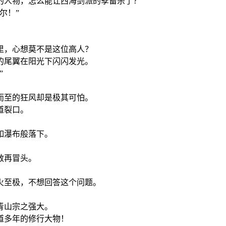
的人物，怎么能让西海剑派的孽畜杀了？
尔！”
里，心想莫不是这位高人？
的尾翼在阳光下闪闪发光。
”
而至的狂风却是极其可怕。
道裂口。
如瀑布般落下。
敢再冒头。
火至极，不想回答这个问题。
青山宗之强大。
道多年的修行大物！