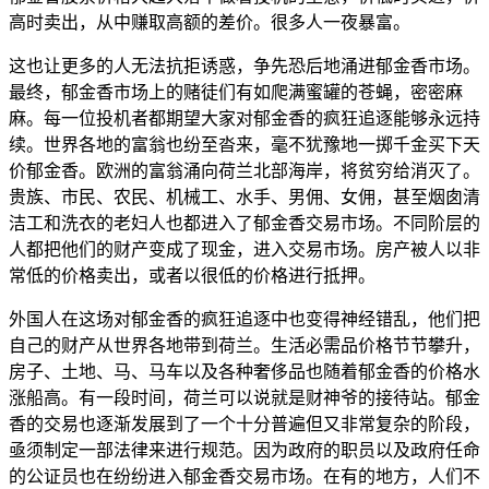
高时卖出，从中赚取高额的差价。很多人一夜暴富。
这也让更多的人无法抗拒诱惑，争先恐后地涌进郁金香市场。
最终，郁金香市场上的赌徒们有如爬满蜜罐的苍蝇，密密麻
麻。每一位投机者都期望大家对郁金香的疯狂追逐能够永远持
续。世界各地的富翁也纷至沓来，毫不犹豫地一掷千金买下天
价郁金香。欧洲的富翁涌向荷兰北部海岸，将贫穷给消灭了。
贵族、市民、农民、机械工、水手、男佣、女佣，甚至烟囱清
洁工和洗衣的老妇人也都进入了郁金香交易市场。不同阶层的
人都把他们的财产变成了现金，进入交易市场。房产被人以非
常低的价格卖出，或者以很低的价格进行抵押。
外国人在这场对郁金香的疯狂追逐中也变得神经错乱，他们把
自己的财产从世界各地带到荷兰。生活必需品价格节节攀升，
房子、土地、马、马车以及各种奢侈品也随着郁金香的价格水
涨船高。有一段时间，荷兰可以说就是财神爷的接待站。郁金
香的交易也逐渐发展到了一个十分普遍但又非常复杂的阶段，
亟须制定一部法律来进行规范。因为政府的职员以及政府任命
的公证员也在纷纷进入郁金香交易市场。在有的地方，人们不