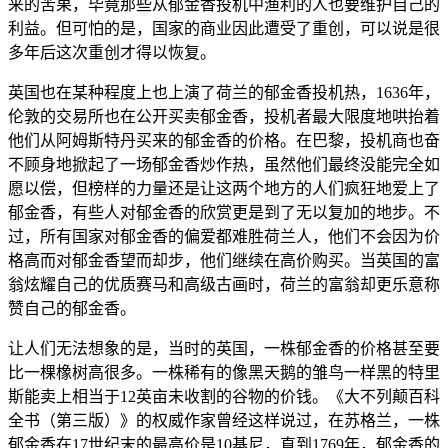
来的苦果，毕竟那些从郁金香投机中渔利的人也要维护自己的
利益。但可怕的是，国家的商业因此遭受了重创，可以说是很
多年后这次重创才得以恢复。
英国也在某种程度上也上演了荷兰的郁金香投机热，1636年，
伦敦的交易所也在公开买卖郁金香，投机者最大限度地哄抬着
他们从阿姆斯特丹买来的郁金香的价格。在巴黎，投机商也奋
不顾身地掀起了一场郁金香炒作热，虽然他们最终没能完全如
愿以偿，但榜样的力量还是让这两个地方的人们疯狂地爱上了
郁金香，有些人对郁金香的欣赏更是到了无以复加的地步。不
过，所有国家对郁金香的偏爱都难胜荷兰人，他们不会因为价
格高而对郁金香望而却步，他们继续在高价购买。当英国的富
翁炫耀自己的优质赛马和高级古画时，荷兰的富翁却更乐意称
赞自己的郁金香。
让人们无法想象的是，当时的英国，一株郁金香的价格甚至要
比一棵橡树高很多。一株稀有的像黑天鹅的雏鸟一样黑的特里
斯能卖上相当于12英亩未收割的谷物的价钱。《大不列颠百科
全书（第三版）》的权威作家曾经这样说过，在苏格兰，一株
郁金香在17世纪末的最高价是10基尼，直到1769年，郁金香的