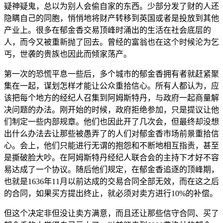
疑神疑鬼，总以为别人会偷自家的东西。少部分发了财的人还
隐瞒自己的同胞，悄悄地将财产转移到英国或者是投放到其他
产业上。很多在郁金香交易顶峰时涌出的生活在社会底层的
人，而今又被重新抛了回去。曾经的富翁也在这个时候沦为乞
丐，世袭的贵族也因此而倾家荡产。
第一次的恐慌平息一些后，多个城市的郁金香拥有者就赶紧聚
集在一起，谋划怎样才能让公众重拾信心。所有人都认为，应
该把每个地方的经纪人召集到阿姆斯特丹，与政府一起商量解
决问题的办法。刚开始的时候，政府拒绝参加，只是提议让他
们制定一些内部规章。他们也因此开了几次会，但最终却没想
出什么办法去让那些被愚弄了的人们对郁金香市场前景重拾信
心。会上，他们只能进行无谓的抱怨和不断地相互指责，甚至
是撕破脸大吵。在阿姆斯特丹经纪人联合会的主持下才好不容
易达成了一个协议。随后他们规定，在郁金香追逐的顶峰期，
也就是1636年11月以前达成的交易合同全部无效，而在这之后
的合同，如果买方提出终止，就必须对卖方进行10%的补偿。
但这个决定非但没让卖方满意，而且还让那些信守合同、买了