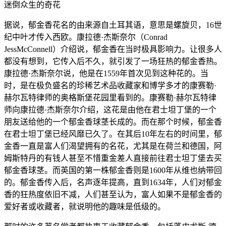
迷倒众生的奇花
据说，郁金香花名的由来源自土耳其语，意思是螺旋贝，16世
纪中叶才传入西欧。康拉德·杰斯奈尔（Conrad
JessMcConnell）介绍说，郁金香在当时极具影响力。让很多人
都没有想到，它传入后不久，就引发了一场狂热的郁金香热。
康拉德·杰斯奈尔说，他是在1559年首次见到这种花的。当
时，是在极负盛名的珍稀艺术品收藏家和博学多才的康赛勒·
赫尔瓦特律师的奥格斯堡花园里看到的。康赛勒·赫尔瓦特律
师向康拉德·杰斯奈尔介绍，这花是由他在君士坦丁堡的一个
朋友送给他的一个郁金香球茎长成的。而在那个时候，郁金香
在君士坦丁堡已经风靡已久了。在其后10年左右的时间里，郁
金香一直是富人们渴望拥有的名花，尤其是在荷兰和德国，阿
姆斯特丹的有钱人甚至不惜重金差人直接前往君士坦丁堡去买
郁金香球茎。而英国的第一株郁金香则是1600年从维也纳带回
的。郁金香传入后，名声逐年提高，直到1634年，人们对郁金
香的狂热度依旧不减，人们甚至认为，富人如果不是郁金香的
爱好者或收藏者，就说明他的趣味是低级的。