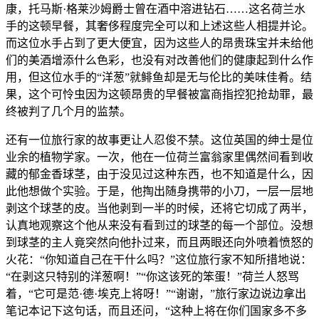
康，托马斯·格莱沙姆爵士曾在酒中溶进钻石……这名荷兰水
手的这顿早餐，其奢侈程度完全可以和上述这些人相提并论。
而这位水手占到了更大便宜，因为这些人的昂贵珠宝并未给他
们的美酒增添什么色彩，也没有对改善他们的健康起到什么作
用，但这位水手的“洋葱”就鲱鱼却是无与伦比的美味佳肴。结
果，这个可怜虫因为这顿昂贵的早餐被富商指控犯抢劫罪，最
终被判了几个月的监禁。
还有一位旅行家的故事更让人忍俊不禁。这位英国的绅士是位
业余的植物学家。一次，他在一位荷兰富翁家里偶然间看到收
藏的郁金香球茎，由于没见过这种东西，也不知道是什么，因
此他想做个实验。于是，他掏出随身携带的小刀，一层一层地
剥这个球茎的皮。当他剥到一半的时候，还将它切成了两半，
认真地观察这个他从来没有看到过的球茎的每一个部位。没想
到球茎的主人竟突然向他扑过来，而且两眼还向外喷着愤怒的
火花：“你知道自己在干什么吗？”这位旅行家不知所措地说：
“在剥这只特别的洋葱啊！”“你这该死的笨蛋！”荷兰人怒骂
着，“它可是范·德·埃克上将呀！”“谢谢，”旅行家边说边拿出
笔记本记下这句话，而且还问，“这种上将在你们国家多不多