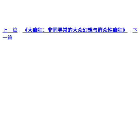
上一篇
←
《大癫狂：非同寻常的大众幻想与群众性癫狂》
→
下
一篇