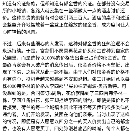
知道有公证条款，但却知道有郁金香的公证。在部分没有交易
所的小城镇，各路人就云集在一些稍微大一点的酒店讨价还
价。这种昂贵的聚餐有时会吸引两三百人。酒店的桌子和过道
会整整齐齐地摆放着一盆盆正在绽放的郁金香，成为席间让人
心旷神怡的风景。
不过，后来有些细心的人发现，这种对郁金香的狂热追逐不会
永远持续。于是，富翁们不愿意再花高价买郁金香种到自家的
花圃里，而是选择以100%的价格售出自己占有的郁金香。在
最终肯定会有人破产的消息传出后，郁金香价格不再坚挺，出
现了下滑，之后就从此一蹶不振。由于人们对郁金香的价格不
再有信心，投机者越来越感到不安和恐惧。张三开始同意以每
株4000弗洛林的价格从李四那里买10株萨姆波·奥古斯特。可
没想到的是，合同签订6周后，花价就降到了三四百弗洛林一
株，李四准备供花，张三却拒绝李四的履约，即便是降价也不
肯接受。荷兰的每一个城镇也因此不得不每天传讯很多类似的
违约者。人们开始发现，贫困在向他们袭来。当时出现了这样
的情况，即便是有人愿意以四分之一的买入价卖出自己的郁金
香，也没有人愿意买了。四处弥漫着痛苦的呐喊，每个人都在