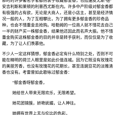
那时的许多著名学者都热衷于收藏郁金香，包括蓬皮尤斯·德·
安吉利斯和莱顿的利普西尤斯在内。许多中产阶级对郁金香都
有极强的占有欲，无论是大商人，还是小店主，甚至是经济情
况一般的人，为了互相攀比，为了拥有更多郁金香的珍奇品
种，也会不惜重金去抢购。哈勒姆的一位商人就不惜花去自己
一半的财产买一株郁金香，结果他还因此而名声大振。他不惜
重金购买这株郁金香的目的并非是转手获利，而仅仅是为了收
藏，为了让人们羡慕他。
不少人一定这样猜想，郁金香必定有什么特别之处，否则不可
能在精明的荷兰人眼里是如此价值连城。因为它既没有玫瑰花
的美丽芳香，也没有玫瑰花的花期长，甚至连豌豆花的淡雅清
香也没有。考雷曾如此歌咏过郁金香：
“郁金香呀郁金香，
她给世人带来无限欢乐，无限希望。
她花团锦簇，娇艳妩媚，让人神往。
她拥有世界上无与伦比的色彩，