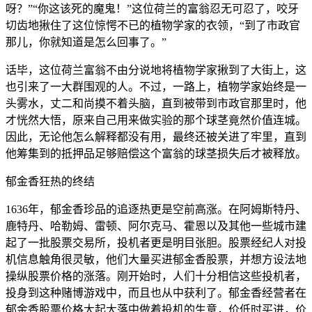
呀？”“你这该死的魔鬼！”这位荷兰的富翁忍无可忍了，咬牙
切齿地揪住了这位惊愕不已的植物学家的衣领，“到了市政官
那儿，你就知道是怎么回事了。”
话毕，这位荷兰富翁不由分说地将植物学家揪到了大街上，这
也引来了一大群围观的人。不过，一路上，植物学家始终是一
头雾水，丈二和尚摸不着头脑，直到被带到市政官那里时，他
才恍然大悟，原来自己用来做实验的那个球茎竟然价值连城。
因此，无论他怎么解释都没有用，最终还被关进了牢里，直到
他筹集到的抵押品足够赔偿这个富翁的球茎损失后才被释放。
郁金香狂热的终结
1636年，郁金香珍品的追逐热更是空前高涨。在阿姆斯特丹、
鹿特丹、哈勒姆、雷顿、阿尔克马、霍恩以及其他一些城市建
起了一批股票交易所，投机者更是明目张胆。股票经纪人对投
机信息触角很灵敏，他们大量买进郁金香股票，并想方设法地
操纵股票价格的涨落。刚开始时，人们十分相信这些投机者，
投身到这种赌博游戏中，而且也从中获利了。郁金香经营者在
郁金香股票价格大起大落中做着投机的生意，价低时买进，价