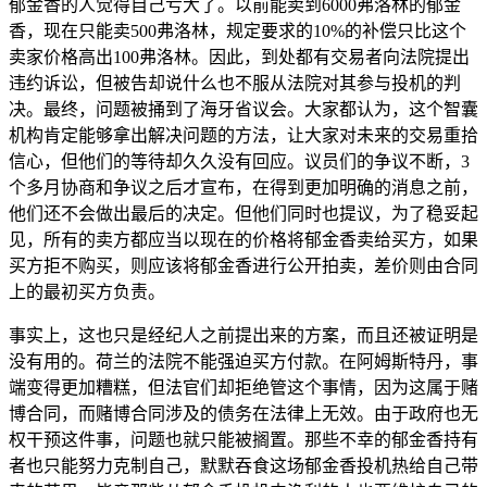
郁金香的人觉得自己亏大了。以前能卖到6000弗洛林的郁金
香，现在只能卖500弗洛林，规定要求的10%的补偿只比这个
卖家价格高出100弗洛林。因此，到处都有交易者向法院提出
违约诉讼，但被告却说什么也不服从法院对其参与投机的判
决。最终，问题被捅到了海牙省议会。大家都认为，这个智囊
机构肯定能够拿出解决问题的方法，让大家对未来的交易重拾
信心，但他们的等待却久久没有回应。议员们的争议不断，3
个多月协商和争议之后才宣布，在得到更加明确的消息之前，
他们还不会做出最后的决定。但他们同时也提议，为了稳妥起
见，所有的卖方都应当以现在的价格将郁金香卖给买方，如果
买方拒不购买，则应该将郁金香进行公开拍卖，差价则由合同
上的最初买方负责。
事实上，这也只是经纪人之前提出来的方案，而且还被证明是
没有用的。荷兰的法院不能强迫买方付款。在阿姆斯特丹，事
端变得更加糟糕，但法官们却拒绝管这个事情，因为这属于赌
博合同，而赌博合同涉及的债务在法律上无效。由于政府也无
权干预这件事，问题也就只能被搁置。那些不幸的郁金香持有
者也只能努力克制自己，默默吞食这场郁金香投机热给自己带