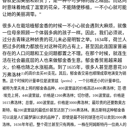
香就更加美丽和娇贵了，是一种不可多得的园艺精品。而这同
时意味着她成了温室的花朵，不能随便移植，一不小心就可能
让她的美丽凋零。”
很多人在栽培植郁金香的时候一不小心就会遇到大麻烦，就像
一位母亲照顾一个体弱多病的孩子一样。因此，我们必须说，
过分去青睐这种娇贵的花儿未必是明智之举。1634年，荷兰人
把过多的精力都放在对这种花的占有上，甚至因此连国家普遍
存在的人口问题和工业问题都置之不理。在那个时候，就连生
活在社会最底层的人也来做郁金香生意。郁金香贸易越来越
火，价格也随之水涨船高。到了1635年，很多人甚至愿意花10
的高价去买40支花。其后，郁金香交易也顺理成章地演变为销
(1)
万弗洛林
售。这个时候的计量单位是波里兹（perits），一个比喱还小的计量单位。
被称为里夫肯上将的郁金香品种，400波里兹的价格高达4400弗洛林；范·德
·埃克上将，446波里兹，价格是1260弗洛林；切尔德，106波里兹，价格是
1615弗洛林；总督，400波里兹，价格是3000弗洛林；最珍贵的还要数奥古
斯特，每200波里兹的最低价甚至达到了5500弗洛林。奥古斯特这种郁金香
可以说是人们最梦寐以求的品种了，即使是最不好的球茎也可以卖到2000弗
洛林。1636年年初，整个荷兰甚至只有两株，一株在阿姆斯特丹一位商人的