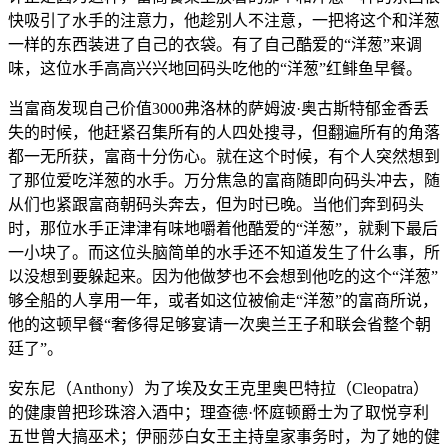
快吸引了水手的注意力，他趁别人不注意，一把将这个和洋葱
一样的东西装进了自己的衣袋。有了自己酷爱的“洋葱”来调
味，这位水手高高兴兴地回码头吃他的“洋葱”红鲱鱼早餐。
当富商发现自己价值3000弗洛林的萨姆波·奥古斯特郁金香丢
失的时候，他赶紧召集所有的人四处搜寻，但翻遍所有的角落
都一无所获，富商十分伤心。就在这个时候，有个人突然想到
了那位爱吃洋葱的水手。万分焦急的富商随即向码头冲去，随
从们也紧跟富商朝码头奔去，但为时已晚。当他们奔到码头
时，那位水手正津津有味地嚼着他酷爱的“洋葱”，就剩下最后
一小块了。而这位头脑简单的水手还不知道发生了什么事，所
以没想到要躲起来。因为他做梦也不会想到他吃的这个“洋葱”
够全船的人享用一年，或者如这位被偷走“洋葱”的富商所说，
他的这顿早餐“奢侈得足够宴请一次奥兰王子和联会省整个朝
廷了”。
安东尼（Anthony）为了埃及女王克里奥巴特拉（Cleopatra）
的健康曾把珍珠溶入酒中；理查德·怀庭顿爵士为了取悦亨利
五世曾大搞巫术；伊丽莎白女王主持皇家事务时，为了她的健