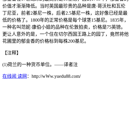
价值才渐渐降低。当时英国最珍贵的品种是唐·哥沃杜和瓦伦
丁尼亚，前者2基尼一株，后者2.5基尼一株，这好像已经是最
低的价格了。1800年的正常价格是每个球茎15基尼。1835年，
一种名叫范妮·康伯小姐的品种在伦敦拍卖，价格是75英镑。
更让人意外的是，一个住在切尔西国王路上的园丁，竟然将他
花圃里的郁金香的价格标到每株200基尼。
【注释】
(1)荷兰的一种货币单位。——译者注
在线阅 读网
：http://wWw.yuedu88.com/