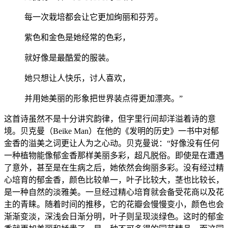
每一次栽培都会让它更加绚丽和芬芳。
紫色和金色是她经常的色彩，
就好像是最酷爱的服装。
她只想让人快乐，讨人喜欢，
并用她美丽的形象把世界装点得更加漂亮。”
这首诗虽然不是十分讲究韵律，但字里行间却洋溢着诗的意
境。贝克曼（Beike Man）在他的《发明的历史》一书中对郁
金香的溢美之词更让人为之心动。贝克曼说：“好像没有任何
一种植物能像郁金香那样美丽多彩，超凡脱俗。即使是在遭遇
了意外，甚至是在生病之后，她依然会绚丽多彩。没有经过精
心培育的郁金香，颜色比较单一，叶子比较大，茎也比较长，
是一种自然的淡雅美。一旦经过精心培育就会备受花商以及花
主的青睐。随着时间的推移，它的花瓣会慢慢变小，颜色也会
渐渐变淡，深浅会日渐分明，叶子则呈现淡绿色。这时的郁金