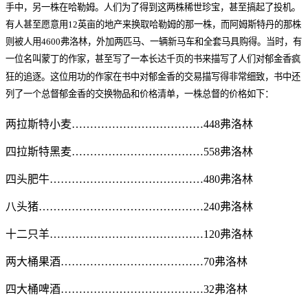
手中，另一株在哈勒姆。人们为了得到这两株稀世珍宝，甚至搞起了投机。
有人甚至愿意用12英亩的地产来换取哈勒姆的那一株，而阿姆斯特丹的那株
则被人用4600弗洛林，外加两匹马、一辆新马车和全套马具购得。当时，有
一位名叫蒙丁的作家，甚至写了一本长达千页的书来描写了人们对郁金香疯
狂的追逐。这位用功的作家在书中对郁金香的交易描写得非常细致，书中还
列了一个总督郁金香的交换物品和价格清单，一株总督的价格如下：
两拉斯特小麦………………………………448弗洛林
四拉斯特黑麦………………………………558弗洛林
四头肥牛……………………………………480弗洛林
八头猪………………………………………240弗洛林
十二只羊……………………………………120弗洛林
两大桶果酒…………………………………70弗洛林
四大桶啤酒…………………………………32弗洛林