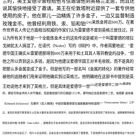
兰时，英王爱德华曾经给他写信邀请他到英格兰定居，而且还
说其愉快地接受了邀请。英王在伦敦塔附近提供了一套专供他
使用的房子，他在那儿一边精炼了许多金子，一边又监督制造
来炼金将近600万。在著
(24)
玫瑰金币。他曾经利用铁、汞、铅和铂
作世界名人传记方面相当权威的作家们认为雷蒙德不曾到英格兰居住过，并
认为所有关于他是一个全能炼金术士的这些传说是被另一个叫雷蒙德的塔拉
戈纳犹太人搞混了。在诺代（Nodet）写的《辩护》中，作者简要地说：“爱
德华国王确实从雷蒙德那得到600万来用于和土耳其人等异教徒的战争，”但
他之所以弄到这么多钱，是因为他建议爱德华国王对羊毛收税，而不是真的
把那么多金属变成了金子。但是他写的一部名叫《金属的转化》的著作经常
被他的追随者们用来证明他确实到过英格兰。他明确地在这部书中提到是英
邀请他
(26)
还是爱德华二世
(25)
王劝说他才来到了英格兰，但是具体是爱德华一世
的，那些写炼金术的人并不确定。但是看他旅行的日期是1312年，那时候应该是爱德华二世。埃德蒙·迪肯森
（Westerminster Abbey）工作
(27)
（Edmund dickinson）在著作《哲人精英》中提到雷蒙德曾在威斯敏斯特修道院
过。发现在他离开那里很久以后有大量的金渣在他的密室中，因此那里的建筑师们在这里得到了很多好处。威斯敏斯特修道
院院长是约翰·克里默（John LiMo），朗格莱在写有关他的传记中讲到，是这位院长帮助雷蒙德来到英格兰的。克里默本人
已经研究30年试金石了，但什么也没得到。后来在意大利他偶然间遇到了雷蒙德，于是他想尽办法诱导雷蒙德将这个伟大的