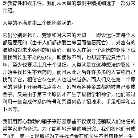
乏教育性和娱乐性，我们从大量的事例中精挑细选了一部分来
介绍。
人类的不满是由三个原因激起的。
它们分别是死亡、劳累和对未来的无知——即命运注定每个人
都是要死的（由于人们都热爱生命因而憎恶死亡），对富有的
渴望和对未来强烈的好奇心。很多人在第一个原因的驱使下试
图找到长生不老的办法，即使做不到，也想要不能只活几十
年，至少也要活上几十个世纪。人类就是在这种想法的驱使下
开始寻找长生不老药的，而且从此之后许许多多的人宣称自己
找到了它，相信它存在的人也越来越多。而人们又在第二个原
因的驱使下开始寻找点金石，幻想着各种金属都能被自己变成
金子。又是由于第三个原因才产生了星相学和神学，他们通过
利用一些自成体系的符号和咒语创造了招魂术、手足相学和占
卜术等。
我们用野心勃勃的骗子来形容那些不仅误导还骗取人们信任的
哲学家更为合适。为了简明地开展这项研究，我们将他们分成
了3类：第一类是那些为了寻找点金石和长生不老药耗尽一生