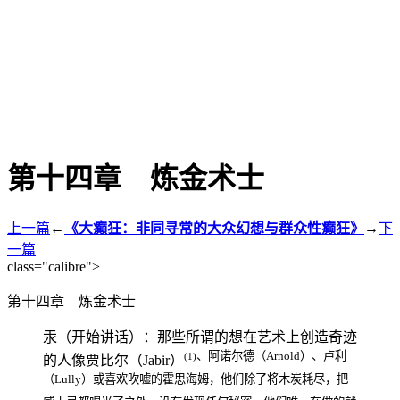
第十四章 炼金术士
上一篇
←
《大癫狂：非同寻常的大众幻想与群众性癫狂》
→
下
一篇
class="calibre">
第十四章 炼金术士
汞（开始讲话）：那些所谓的想在艺术上创造奇迹
、阿诺尔德（Arnold）、卢利
(1)
的人像贾比尔（Jabir）
（Lully）或喜欢吹嘘的霍思海姆，他们除了将木炭耗尽，把