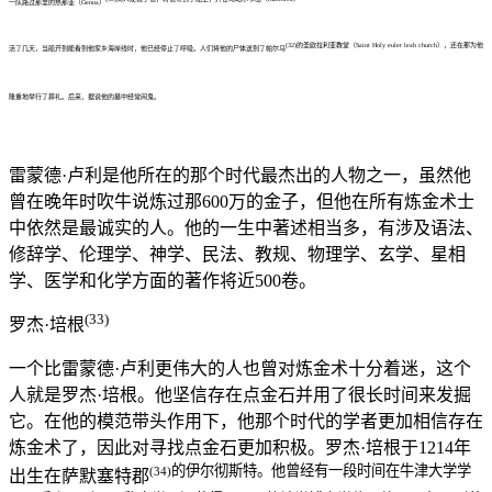
一队路过那里的热那亚（Genoa）
(32)
的圣欧拉利亚教堂（Saint Holy euler leah church），还在那为他
活了几天，当船开到能看到他家乡海岸线时，他已经停止了呼吸。人们将他的尸体送到了帕尔马
隆重地举行了葬礼。后来，据说他的墓中经常闹鬼。
雷蒙德·卢利是他所在的那个时代最杰出的人物之一，虽然他
曾在晚年时吹牛说炼过那600万的金子，但他在所有炼金术士
中依然是最诚实的人。他的一生中著述相当多，有涉及语法、
修辞学、伦理学、神学、民法、教规、物理学、玄学、星相
学、医学和化学方面的著作将近500卷。
(33)
罗杰·培根
一个比雷蒙德·卢利更伟大的人也曾对炼金术十分着迷，这个
人就是罗杰·培根。他坚信存在点金石并用了很长时间来发掘
它。在他的模范带头作用下，他那个时代的学者更加相信存在
炼金术了，因此对寻找点金石更加积极。罗杰·培根于1214年
的伊尔彻斯特。他曾经有一段时间在牛津大学学
(34)
出生在萨默塞特郡