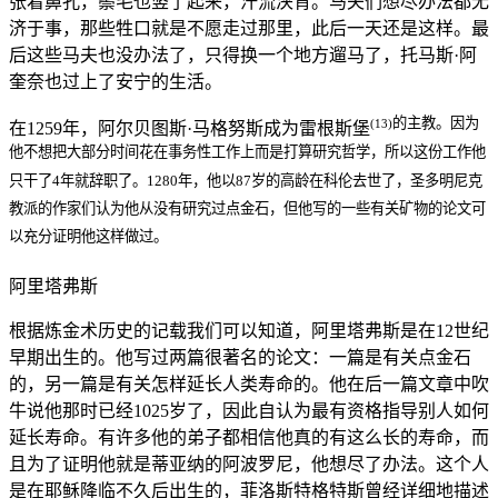
张着鼻孔，鬃毛也竖了起来，汗流浃背。马夫们想尽办法都无
济于事，那些牲口就是不愿走过那里，此后一天还是这样。最
后这些马夫也没办法了，只得换一个地方遛马了，托马斯·阿
奎奈也过上了安宁的生活。
的主教。因为
(13)
在1259年，阿尔贝图斯·马格努斯成为雷根斯堡
他不想把大部分时间花在事务性工作上而是打算研究哲学，所以这份工作他
只干了4年就辞职了。1280年，他以87岁的高龄在科伦去世了，圣多明尼克
教派的作家们认为他从没有研究过点金石，但他写的一些有关矿物的论文可
以充分证明他这样做过。
阿里塔弗斯
根据炼金术历史的记载我们可以知道，阿里塔弗斯是在12世纪
早期出生的。他写过两篇很著名的论文：一篇是有关点金石
的，另一篇是有关怎样延长人类寿命的。他在后一篇文章中吹
牛说他那时已经1025岁了，因此自认为最有资格指导别人如何
延长寿命。有许多他的弟子都相信他真的有这么长的寿命，而
且为了证明他就是蒂亚纳的阿波罗尼，他想尽了办法。这个人
是在耶稣降临不久后出生的，菲洛斯特格特斯曾经详细地描述