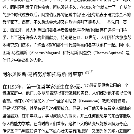
老，同时还引发了几种疾病，所以没过多久，在1036年他就去世了。自从他
的那个时代过去以后，阿拉伯世界的记载中就很少还有热衷于研究炼金术的
哲学家了。然而，不久后炼金术却又在欧洲吸引了很多人。一些法国、英
国、西班牙、意大利等国的著名学者曾经都声称他们相信存在这样一门科
学，甚至还有许多人为此而献身。特别是在12、13世纪，人们开始大张旗鼓
地研究这门技术。而炼金术就和那个时代最响亮的名字联系在一起。阿尔贝
图斯·马格努斯（Albertus Magnus）和托马斯·阿奎奈（Thomas Aquinas）是
他们之中最杰出的人物。
(11)
(10)
阿尔贝图斯·马格努斯和托马斯·阿奎奈
畔诺伊贝格公园的一个
(12)
在1193年，第一位哲学家诞生在多瑙河
贵族家庭中。他在30岁以前表现得非常迟钝和愚蠢，人们都对他不报以任何
希望。他在小的时候加入了一个圣多明尼克（Dominican）教派的修道院，
但是学习不好，甚至有好几次都要放弃。但是，由于他天生有着令人震惊的
坚强毅力，在中年以后，学习成绩大为提高，并且任何他想学的东西都能以
惊人的能力学成。在当时的人们看来，这种巨大的转变只能被理解为奇迹。
传说圣母马利亚知道了他立下雄心壮志要有所成就，又因为他的能力差而可