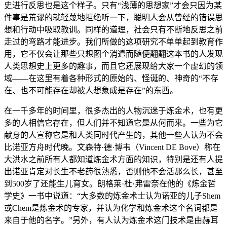
史进行反思也是这个样子。只有“浅薄的思想家”才会只因为某
件事是荒谬的就轻蔑地拒绝听一下，聪明人会从曾经的错误思
想和行动中吸取教训。同样的道理，社会只有不断地反思之前
走过的弯路才能进步。我们所做的这项研究不单单起到教育作
用，它不仅会让那些只想图个消遣而随便翻翻这本书的人发现
人类思想史上更多的趣事，而且它还展现给大家一个虚幻的领
域——在这里有着各种形式的原始的、怪诞的、神奇的“不存
在、也不可能存在却被人想象成是存在”的东西。
在一千多年的时间里，很多杰出的人物沉迷于炼金术，也有更
多的人相信它存在，但人们并不知道它是从何而来。一些为它
献身的人宣称它是和人类同时代产生的，其他一些人认为不会
比诺亚方舟时代晚。文森特·德·博韦（Vincent DE Bove）称在
大洪水之前所有人都知道炼金术方面的知识，特别是还有人提
出诺亚肯定对长生不老药很熟悉，否则他不会活那么长，甚至
到500岁了还能生儿育女。朗格莱·杜·弗雷奈在他的《炼金哲
学史》一书中说道：“大多数的炼金术士认为诺亚的儿子Shem
或Chem是炼金术的专家，并认为化学和炼金术这个名词都是
来自于他的名字。”另外，有人认为炼金术这门技术是由赫耳