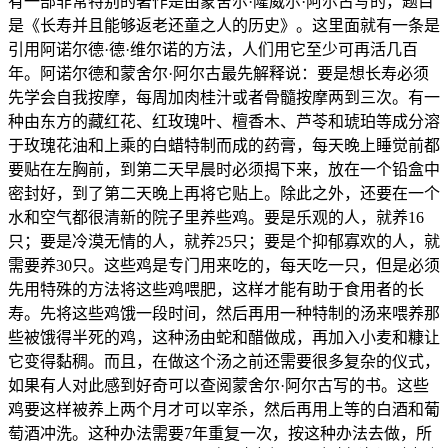
有一部非常特别的著作是由蒙舍尔·隆威尔·阿尔古写的，题目
是《长寿并且能够返老还童之人的历史》。这里面就有一条是
引用阿诺尔德·德·维尔诺的方法，人们用它至少可再活几百
年。阿诺尔德和蒙舍尔·阿尔古最先解释说：要是想长寿必须
先学会自我按摩，每周加肉桂汁或者骨髓按摩两到三次。有一
种由东方的藏红花、红玫瑰叶、檀香木、芦苓和琥珀等成分溶
于玫瑰花油和上乘的白蜡特制而成的药膏，每天晚上睡觉前都
要贴在左胸前，到第二天早晨时必须揭下来，放在一个铅盒中
密封好，到了第二天晚上再将它贴上。除此之外，还要在一个
水和空气都很清新的院子里养些鸡。要是乐观的人，就养16
只；要是冷漠无情的人，就养25只；要是个抑郁寡欢的人，就
需要养30只。这些鸡是专门用来吃的，每天吃一只，但是必须
先用特殊的方法将这些鸡喂肥，这样才能有助于食用者的长
寿。先将这些鸡饿一段时间，然后再用一种特制的汤来喂养那
些被饿得半死的鸡，这种汤由蛇和醋做成，再加入小麦和糠让
它变得黏稠。而且，在做这个汤之前还需要很多复杂的仪式，
如果有人对此感到好奇可以查阅蒙舍尔·阿尔古写的书。这些
鸡要这样被养上两个月才可以宰杀，然后再用上等的白酒和葡
萄酒冲洗。这种办法需要7年重复一次，按这种办法去做，所