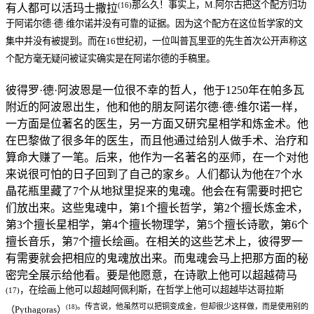
那么久！事实上，M.阿尔古把这个配方归功
(16)
有人都可以活玛士撒拉
于阿诺尔德·德·维尔诺并没有可靠的证据。因为这个配方在这位哲学家的文
集中并没有被提到。而在16世纪初，一位叫普瓦里亚的先生首次公开声称这
个配方毫无疑问被证实确实是在阿诺尔德的手稿里。
彼得罗·德·阿波恩是一位很不幸的哲人，他于1250年在帕多瓦
附近的阿波恩出生，他和他的朋友阿诺尔德·德·维尔诺一样，
一方面是位著名的医生，另一方面又研究星相学和炼金术。他
在巴黎做了很多年的医生，而且他通过给别人做手术、治疗和
算命大赚了一笔。后来，他作为一名著名的巫师，在一个对他
来说很可怕的日子回到了自己的家乡。人们都认为他在7个水
晶花瓶里藏了7个从地狱里捉来的鬼魂。他会在有需要时把它
们放出来。这些鬼魂中，第1个擅长哲学，第2个擅长炼金术，
第3个擅长星相学，第4个擅长物理学，第5个擅长诗歌，第6个
擅长音乐，第7个擅长绘画。在相关的这些艺术上，彼得罗一
有需要就会把相应的鬼魂放出来。而鬼魂会马上把那方面的秘
密完全展示给他看。要是他愿意，在诗歌上他可以超越荷马
，在绘画上他可以超越阿佩利斯，在哲学上他可以超越毕达哥拉斯
(17)
。传言说，他虽然可以把铜变成金，但却很少这样做，而是使用别的
(18)
（Pythagoras）