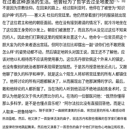
，而
(7)
在过着这种游荡的生活。他曾经为了哲学去过圣地麦加
不是因为宗教信仰。在回来的路上，经过叙利亚时，他停在了被誉为“知识
庇护神”的苏丹——塞义夫·杜拉的宫廷里。他仍然穿着旅行时的服装就出现
在了这位君主和他的朝臣面前。他在没有接到邀请的情况下，就冷冷地坐在
了这位国王身旁的沙发上。朝臣们被激怒了，而且苏丹从没见过这位不知来
历的人，因此他们打算按这里的规矩来处置这个人。他命令一位官员把这个
胆大妄为的外来者逐出宫廷。但阿尔法拉比却摆出一副“谅你们也不敢把我
怎么样”的姿势动都不动，然后镇定地转头对国王说，国王还不了解他，应
该对他以礼相待而不应该用使用暴力。这位苏丹很钦佩这个外来人的镇定，
也没有像别的统治者那样表现得更加恼怒。于是苏丹授意他坐近点儿，又跟
他聊了很久的科学和神学，就是这么个陌生人将却将宫廷里的所有人都镇住
了。他将讨论的所有问题都解决了，从而展现出了他那渊博的学识。最后，
敢和他辩论的人都折服了。当在场的人听到他滔滔不绝地谈起炼金术时，立
即认为他是仅次于伟大的贾比尔的人。在场的一位御医问他：“既然你懂得
那么多科学，是不是也懂点音乐呢？”阿尔法拉比没有直接回答他，而是让
，随手就弹了一曲婉转凄美的乐曲，将宫廷里的所有人都感动得
(8)
人取来一把鲁特琴
热泪盈眶。然后，他又换了一首旋律活泼的曲子，就连苏丹和那些儒雅的哲学家们都伴着
这旋律欢快地跳起舞来。然后他又演奏了一首悲伤的曲子令他们开始伤心地抽泣和叹息，