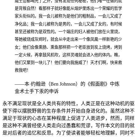
威士忌都喝光了之外，没有发现任何秘密，他们唯一在做的就
是背叛自然！看那样子就好像能从熔炉里炼出一个荣耀的哲学
家头衔似的。我一会儿被称为是他们的粗制品，一会儿又成了
净化品；我一会儿被称为是男的，一会儿又成了女的，有时候
甚至还被称为是双性的。一个端庄的妇人被他们放在火里烧，
等她被烧成灰烬时，就会从中走出来一个像凤凰一样新艳的少
女；他们会像熏肠、熏鱼那样把一个老臣放到炭上烧烤，烤到
一定火候，再拿鼓风机吹，这样灵魂就会进入他的体内。瞧，
他们又聚到一块儿了！他们要向我施威了！天才们啊，快来救
救我吧！
——本·约翰逊（Ben Johnson）的《假面剧》中炼
金术士手下汞的申诉
永不满足现状是全人类共有的特性，人类正是在这种动机的驱
使下得以摆脱野兽的生存条件并开始自身进化的。虽然这种不
满足于现状的心态在某种程度上促进了人类进步，然而，同样
是这种不满曾经使人类走向过愚蠢和荒谬，写作本文的目的就
是对后者的追忆和反思。为了使读者能够轻松地理解，同时不