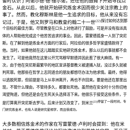
留时认识了阿诺尔德·德·维尔诺，还在他的鼓舞下开始寻找点
金石。从此以后，他就开始研究炼金术因而很少关注宗教上的
事了。然而，教化穆斯林是他一生追求的目标，他从来没有忘
探讨如何达到那
(22)
记过，于是，他又到罗马和教皇约翰二十一世
个目标的最佳方案。尽管教皇在口头上对他进行了鼓励，可是并没有指派具
体的人帮助他完成这个他苦苦追求的事业。因此，雷蒙德孤身一人到了突尼
斯。在了解到他是炼金术方面的行家后，阿拉伯的很多哲学家盛情款待了
他。当时，如果他就在这儿踏踏实实地研究炼金术，那么以后的事就都不会
发生了。可是他竟然在这里公开咒骂穆罕默德并因此惹了很大麻烦。有一
次，由于他在突尼斯最繁华的地区宣讲基督教义被逮捕入狱，没过多久就被
判死罪。他那些在哲学上志同道合的朋友都想尽办法为他求情。最终，他得
以逃脱死罪，但前提是马上从非洲离开，再也不许回来。要是他还在那里出
现，不管什么理由，不管待多久，都要处死他。虽然他在安全时十分热切地
渴望殉道，但他还是会在生死关头选择活下来。他很乐于接受这些条件，于
停留了一段时间，专
(23)
是打算离开突尼斯去罗马。后来计划又改变了，到米兰
门研究炼金术，也有人说是研究星相学，而且很成功。
大多数相信炼金术的作家在写雷蒙德·卢利时会提到：他在米