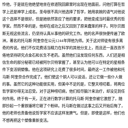
怜他，于是就在他绝望地坐在修道院回廊里时出现在他面前，问他打算在哲
学上还是神学上成名。圣母很不高兴他选择了哲学，她用哀婉的语气对他说
这个选择不是很好，但是她依然答应了他的要求，把他变成当时最优秀的哲
学家。然而不幸的是，他却在成功之后又回到了原来蠢笨的样子。阿尔贝图
斯无视这些流言，仍坚持认真从事他的研究工作。他的名声很快便传遍了欧
洲，著名的托马斯·阿奎奈在公元1244年拜他为师。关于这对师徒有很多离
奇的传说。他们不仅花费适当精力在科学的其他分支上，而且还一直孜孜不
倦地坚持研究点金石和长生不老药。虽然他们没发现任何东西，人们还是相
信生命的部分秘密已经被阿尔贝特掌握了，甚至认为他可以在特定的星相条
件下变活铜塑像。他在这项研究上花费了很多时间，最终这一工作被他和托
马斯·阿奎奈合作完成了。他们使这个铜人可以说话，还让它做一些仆人做
的事。虽然它的这种功能很实用，但美中不足的是，它整天唠叨着，将两位
哲学家吵得无法忍受。对于这种唠叨病，他们绞尽脑汁来治疗，却没见到任
何作用。终于有一天，正在进行数学计算的托马斯·阿奎奈被它激怒了，随
即抄起一个重铁锤将它砸了个粉碎。托马斯在做过这事之后又开始后悔了，
他的老师也责备他说哲学家不应该这样发脾气。但是，即使是这样，他们也
不想再把这个塑像重新变活。