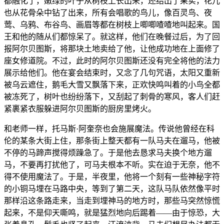
都融化了，嫩绿的叶子从树枝上长出来，还结出了果实，花儿
也从花骨朵中钻了出来，所有会唱歌的鸟儿，像百灵鸟、夜
莺、乌鸦、布谷鸟、画眉等都在树枝上唧唧喳喳地叫起来。国
王和他的随从们都惊呆了。就这样，他们在晚餐过后，为了回
报阿尔贝图斯，将那块土地卖给了他，让他成功地在上面修了
座女修道院。不过，此时的阿尔贝图斯还没有完全将他的法力
展示给他们。他在宴会结束时，又念了几句咒语，太阳又重新
被乌云遮住，鹅毛大雪又飘落下来，正欢快鸣叫着的小鸟全都
被冻死了，树叶也纷纷落下，又刮起了刺骨的寒风，客人们赶
紧裹紧衣服躲进阿尔贝图斯的厨房里烤火。
和老师一样，托马斯·阿奎奈也会施展魔法。传说他曾经在科
伦的某条大街上住，那条街上整天都有一队马夫在遛马，他被
不停的马蹄声搅得烦躁急了。于是他去恳求马夫换个地方遛
马，不要再打扰他了，可马夫根本不听。实在迫于无奈，他不
得不使用魔法了。于是，半夜里，他将一个刻有一些神秘字符
的小铜马埋在马路中央，等到了第二天，这队马队依然像平时
那样沿这条路走来，当走到埋神马的地方时，那些马突然惊慌
起来，不是仰天嘶鸣，就是猛烈地向后踢着——由于惊恐，大