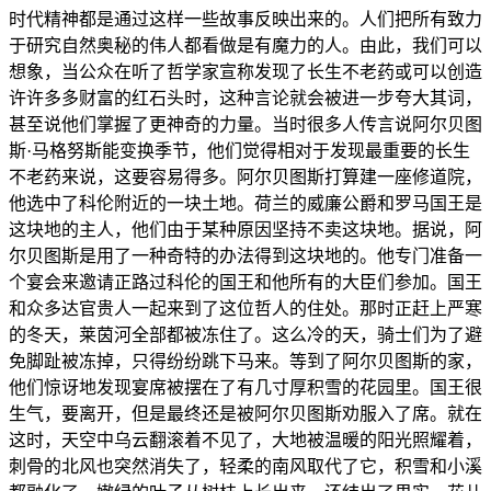
时代精神都是通过这样一些故事反映出来的。人们把所有致力
于研究自然奥秘的伟人都看做是有魔力的人。由此，我们可以
想象，当公众在听了哲学家宣称发现了长生不老药或可以创造
许许多多财富的红石头时，这种言论就会被进一步夸大其词，
甚至说他们掌握了更神奇的力量。当时很多人传言说阿尔贝图
斯·马格努斯能变换季节，他们觉得相对于发现最重要的长生
不老药来说，这要容易得多。阿尔贝图斯打算建一座修道院，
他选中了科伦附近的一块土地。荷兰的威廉公爵和罗马国王是
这块地的主人，他们由于某种原因坚持不卖这块地。据说，阿
尔贝图斯是用了一种奇特的办法得到这块地的。他专门准备一
个宴会来邀请正路过科伦的国王和他所有的大臣们参加。国王
和众多达官贵人一起来到了这位哲人的住处。那时正赶上严寒
的冬天，莱茵河全部都被冻住了。这么冷的天，骑士们为了避
免脚趾被冻掉，只得纷纷跳下马来。等到了阿尔贝图斯的家，
他们惊讶地发现宴席被摆在了有几寸厚积雪的花园里。国王很
生气，要离开，但是最终还是被阿尔贝图斯劝服入了席。就在
这时，天空中乌云翻滚着不见了，大地被温暖的阳光照耀着，
刺骨的北风也突然消失了，轻柔的南风取代了它，积雪和小溪