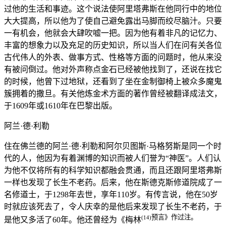
过他的生活和事迹。这个说法使阿里塔弗斯在他同行中的地位
大大提高，所以他为了使自己避免露出马脚而绞尽脑汁。只要
一有机会，他就会大肆吹嘘一把。因为他有着非凡的记忆力、
丰富的想象力以及充足的历史知识，所以当人们在问有关各位
古代伟人的外表、做事方式、性格等方面的问题时，他从来没
有被问倒过。他对外声称点金石已经被他找到了，还说在找它
的时候，他曾下过地狱，还看到了坐在金制御椅上被众多魔鬼
簇拥着的撒旦。有关他炼金术方面的著作曾经被翻译成法文，
于1609年或1610年在巴黎出版。
阿兰·德·利勒
住在佛兰德的阿兰·德·利勒和阿尔贝图斯·马格努斯是同一个时
代的人，他因为有着渊博的知识而被人们誉为“神医”。人们认
为他不仅将所有的科学知识都融会贯通，而且还跟阿里塔弗斯
一样也发现了长生不老药。后来，他在斯德克斯修道院成了一
名修道士，于1298年去世，享年110岁。有传言说，他在50岁
时就应该死去了，令人庆幸的是他后来发现了长生不老药，于
预言》作过注。
(14)
是他又多活了60年。他还曾经为《梅林