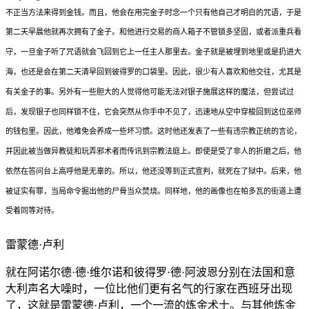
不正当方法来得到金钱。而且，他会在用完金子时念一个只有他自己才明白的咒语，于是
第二天早晨他就再次拥有了金子。和他进行交易的商人箱子不管锁多坚固，或者派重兵看
守，一旦金子听了咒语就会飞回到它上一任主人那里去。金子就是被埋到地里或是扔进大
海，也还是会在第二天清早回到彼得罗的口袋里。因此，很少有人喜欢和他交往，尤其是
有关金子的事。另外有一些胆大的人觉得他可能无法对银子施展这样的魔法，但尝试过
后，发现银子也同样锁不住，它会突然从你手中不见了，迅速地从空中穿梭回到这位巫师
的钱包里。因此，他难免会养成一些坏习惯。这时他还发表了一些有违宗教正统的言论，
并因此被当做异教徒和玩弄邪术者而传讯到宗教法庭上。即使是受了非人的折磨之后，他
依然在答问台上高呼他是无辜的。所以，他还没等到正式宣判，就死在了狱中。后来，他
被证实有罪，当局命令掘出他的尸骨当众焚烧。同样地，他的画像也在帕多瓦的街道上遭
受着同等对待。
雷蒙德·卢利
就在阿诺尔德·德·维尔诺和彼得罗·德·阿波恩分别在法国和意
大利声名大噪时，一位比他们更有名气的行家在西班牙出现
了，这就是雷蒙德·卢利，一个一流的炼金术士。与其他炼金