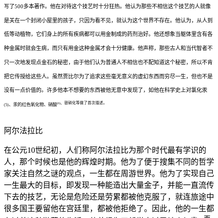
写了500多本著作。他在对待这个技艺时十分狂热。他认为那些不相信这个技艺的人就像
是关在一个封闭小屋里的孩子，只因为看不见，就认为这个世界不存在。他认为，从人到
低等动植物，它们身上的所有疾病都可以用金制成的药剂治好。他还想象当躯体里含有各
种金属时就会生病，而只有用金这种金属才会十分健康。他声称，那些古人和当代智者不
只一次地发现点金石的秘密，由于他们认为普通人不相信也不配知道这个秘密，所以不肯
把它传授给这些人。虽然贾比尔为了追求这些毫无意义的虚幻东西而穷尽一生，但也不是
没有一点价值的。许多他本不想要的东西被他无意中发现了，如他在科学史上对氯化汞
、银硝化等做了首次描述。
(6)
、汞的红色氧化物、硝酸
(5)
阿尔法拉比
在公元10世纪初，人们称阿尔法拉比为那个时代最有学识的
人，那个时候也是他的辉煌时期。他为了便于搜集不同的哲学
家关注自然之谜的观点，一生都在周游世界。他为了实现自己
一生最大的目标，即发现一种能造出大量金子，并能一直流传
下去的技艺，无论是危险还是劳累都被他克服了，就连旅途中
很多国王要留他在宫廷里，都被他拒绝了。因此，他的一生都