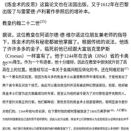
《炼金术的反思》这篇论文也在法国出版，又于1612年在巴黎
出版了与雷蒙德·卢利著作参照后的增补本。
(35)
教皇约翰二十二世
据说，这位教皇在阿诺尔德·德·维尔诺这位朋友兼老师的指导
下，炼金术的所有秘密都被他掌握了。根据传统的说法，他炼
了许许多多的金子，临死前他已经跟大富翁克里萨斯
（Croesus）一样富有了。他于1244年在吉讷（JiNe）省的卡奥
降生。作为一个布道者，他十分雄辩，因此在教堂中很快就升到了高
(36)
尔
(37)
高在上的位置。他曾经写过一本关于金属间相互转化的书，还在阿维尼翁
有一个著名的实验室。就因为有众多的炼金术士从基督教世界中涌现出来，于是他发出了
两个谕令来反对这个技艺，由此可以看出他当时并没有被这种幻想迷惑住。但是，他却被
炼金术士们誉为这方面最成功的专家，甚至认为他的谕令是为了对付那些滥竽充数的人，
而不是针对真正的行家。他们解释说：那些贫穷的炼金术士就是冒牌的，很明显谕令是针
。人们都认
(38)
对他们的。1344年他与世长辞，在下葬时他的棺材里被放进了1800万弗罗林
为他的财富都是自己造的而不是积攒的。因此以此为证据，炼金术士们骄傲地认为这些就足以证明点金石并不
是幻想。他们我行我素地认为那笔钱真的被约翰教皇留下了，还说他用别的办法哪能得到这么多钱啊？而后他