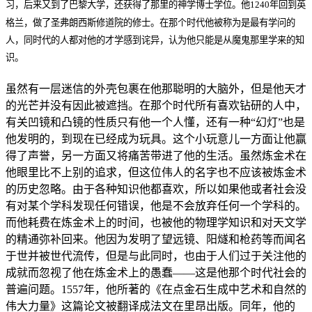
习，后来又到了巴黎大学，还获得了那里的神学博士学位。他1240年回到英
格兰，做了圣弗朗西斯修道院的修士。在那个时代他被称为是最有学问的
人，同时代的人都对他的才学感到诧异，认为他只能是从魔鬼那里学来的知
识。
虽然有一层迷信的外壳包裹在他那聪明的大脑外，但是他天才
的光芒并没有因此被遮挡。在那个时代所有喜欢钻研的人中，
有关凹镜和凸镜的性质只有他一个人懂，还有一种“幻灯”也是
他发明的，到现在已经成为玩具。这个小玩意儿一方面让他赢
得了声誉，另一方面又将痛苦带进了他的生活。虽然炼金术在
他眼里比不上别的追求，但这位伟人的名字也不应该被炼金术
的历史忽略。由于各种知识他都喜欢，所以如果他或者社会没
有对某个学科发现任何错误，他是不会放弃任何一个学科的。
而他耗费在炼金术上的时间，也被他的物理学知识和对天文学
的精通弥补回来。他因为发明了望远镜、阳燧和枪药等而闻名
于世并被世代流传，但是与此同时，也由于人们过于关注他的
成就而忽视了他在炼金术上的愚蠢——这是他那个时代社会的
普遍问题。1557年，他所著的《在点金石生成中艺术和自然的
伟大力量》这篇论文被翻译成法文在里昂出版。同年，他的