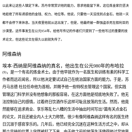
以此来让这些人镇定下来。苏丹非常赏识他的能力，恳求他能留下来，这位炼金家仍坚决
地拒绝了所有诱惑他的金钱、权力、地位等。他说，只要他一天没找到点金石，他就一天
都不会停下来休息。当天夜里他就从这出发了，但是，他最终被一群强盗杀死在叙利亚的
沙漠里。这件事发生在公元954年。给他写传记的作者们只提到了一些他写过的重要的技
术论文，但这些论文在很久以前就失传了。
阿维森纳
埃本·西纳是阿维森纳的真名，他出生在公元980年的布哈拉
，是一个有名的炼金术士。由于他早就作为一名医生和训练有素的科学工
(9)
作者而远近闻名，所以他决定要试试自己在统治国家方面的能力。于是，苏
丹马吉德·杜拉任命他为首相，并赐予他一些特权去管理这个国家。但实践
管理这门科学并没有他想象的那般容易，在这方面他是彻底地失败了。他无
法控制自己的感情，过着终日饮酒作乐这样可耻且放荡的生活。然而，他竟
然能够在追求商业、享乐等乱七八糟的生活中抽出时间写出7篇有关点金石
的论文，并且还被业内人士大力称赞。很少有像阿维森纳这样有名的医生终
日沉溺于感官享乐的。几年后，他已经完全沉迷在这种生活方式之中，却从
那个显赫的位置上突然被赶了下来。由于他之前的放荡生活使得他过早地衰