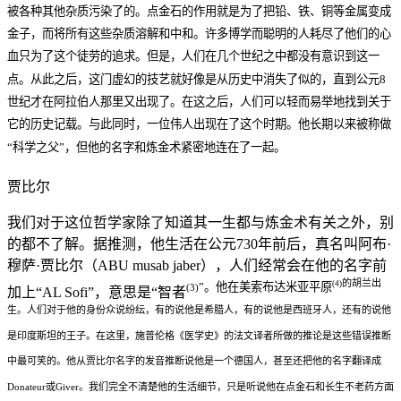
被各种其他杂质污染了的。点金石的作用就是为了把铅、铁、铜等金属变成
金子，而将所有这些杂质溶解和中和。许多博学而聪明的人耗尽了他们的心
血只为了这个徒劳的追求。但是，人们在几个世纪之中都没有意识到这一
点。从此之后，这门虚幻的技艺就好像是从历史中消失了似的，直到公元8
世纪才在阿拉伯人那里又出现了。在这之后，人们可以轻而易举地找到关于
它的历史记载。与此同时，一位伟人出现在了这个时期。他长期以来被称做
“科学之父”，但他的名字和炼金术紧密地连在了一起。
贾比尔
我们对于这位哲学家除了知道其一生都与炼金术有关之外，别
的都不了解。据推测，他生活在公元730年前后，真名叫阿布·
穆萨·贾比尔（ABU musab jaber），人们经常会在他的名字前
的胡兰出
(4)
”。他在美索布达米亚平原
(3)
加上“AL Sofi”，意思是“智者
生。人们对于他的身份众说纷纭，有的说他是希腊人，有的说他是西班牙人，还有的说他
是印度斯坦的王子。在这里，施普伦格《医学史》的法文译者所做的推论是这些错误推断
中最可笑的。他从贾比尔名字的发音推断说他是一个德国人，甚至还把他的名字翻译成
Donateur或Giver。我们完全不清楚他的生活细节，只是听说他在点金石和长生不老药方面