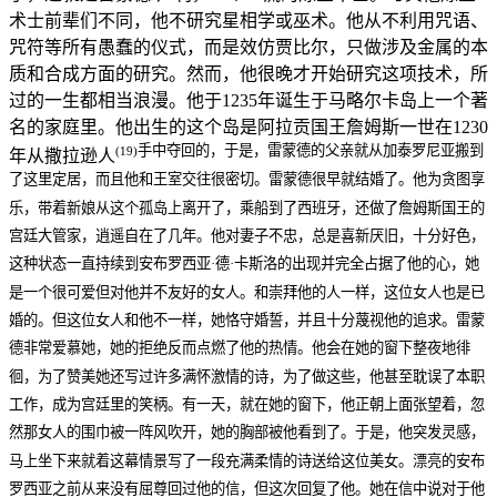
术士前辈们不同，他不研究星相学或巫术。他从不利用咒语、
咒符等所有愚蠢的仪式，而是效仿贾比尔，只做涉及金属的本
质和合成方面的研究。然而，他很晚才开始研究这项技术，所
过的一生都相当浪漫。他于1235年诞生于马略尔卡岛上一个著
名的家庭里。他出生的这个岛是阿拉贡国王詹姆斯一世在1230
手中夺回的，于是，雷蒙德的父亲就从加泰罗尼亚搬到
(19)
年从撒拉逊人
了这里定居，而且他和王室交往很密切。雷蒙德很早就结婚了。他为贪图享
乐，带着新娘从这个孤岛上离开了，乘船到了西班牙，还做了詹姆斯国王的
宫廷大管家，逍遥自在了几年。他对妻子不忠，总是喜新厌旧，十分好色，
这种状态一直持续到安布罗西亚·德·卡斯洛的出现并完全占据了他的心，她
是一个很可爱但对他并不友好的女人。和崇拜他的人一样，这位女人也是已
婚的。但这位女人和他不一样，她恪守婚誓，并且十分蔑视他的追求。雷蒙
德非常爱慕她，她的拒绝反而点燃了他的热情。他会在她的窗下整夜地徘
徊，为了赞美她还写过许多满怀激情的诗，为了做这些，他甚至耽误了本职
工作，成为宫廷里的笑柄。有一天，就在她的窗下，他正朝上面张望着，忽
然那女人的围巾被一阵风吹开，她的胸部被他看到了。于是，他突发灵感，
马上坐下来就着这幕情景写了一段充满柔情的诗送给这位美女。漂亮的安布
罗西亚之前从来没有屈尊回过他的信，但这次回复了他。她在信中说对于他