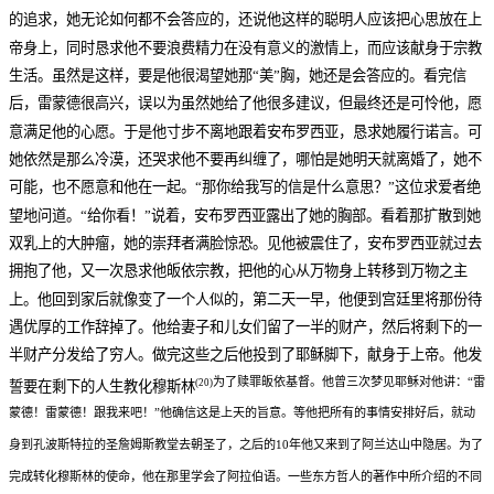
的追求，她无论如何都不会答应的，还说他这样的聪明人应该把心思放在上
帝身上，同时恳求他不要浪费精力在没有意义的激情上，而应该献身于宗教
生活。虽然是这样，要是他很渴望她那“美”胸，她还是会答应的。看完信
后，雷蒙德很高兴，误以为虽然她给了他很多建议，但最终还是可怜他，愿
意满足他的心愿。于是他寸步不离地跟着安布罗西亚，恳求她履行诺言。可
她依然是那么冷漠，还哭求他不要再纠缠了，哪怕是她明天就离婚了，她不
可能，也不愿意和他在一起。“那你给我写的信是什么意思？”这位求爱者绝
望地问道。“给你看！”说着，安布罗西亚露出了她的胸部。看着那扩散到她
双乳上的大肿瘤，她的崇拜者满脸惊恐。见他被震住了，安布罗西亚就过去
拥抱了他，又一次恳求他皈依宗教，把他的心从万物身上转移到万物之主
上。他回到家后就像变了一个人似的，第二天一早，他便到宫廷里将那份待
遇优厚的工作辞掉了。他给妻子和儿女们留了一半的财产，然后将剩下的一
半财产分发给了穷人。做完这些之后他投到了耶稣脚下，献身于上帝。他发
为了赎罪皈依基督。他曾三次梦见耶稣对他讲：“雷
(20)
誓要在剩下的人生教化穆斯林
蒙德！雷蒙德！跟我来吧！”他确信这是上天的旨意。等他把所有的事情安排好后，就动
身到孔波斯特拉的圣詹姆斯教堂去朝圣了，之后的10年他又来到了阿兰达山中隐居。为了
完成转化穆斯林的使命，他在那里学会了阿拉伯语。一些东方哲人的著作中所介绍的不同