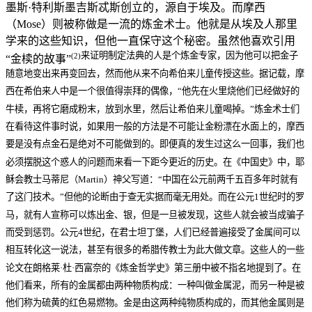
墨斯·特利斯墨吉斯忒斯创立的，源自于埃及。而摩西
（Mose）则被称做是一流的炼金术士。他就是从埃及人那里
学来的这些知识，但他一直保守这个秘密。虽然他喜欢引用
来证明制定法典的人是个炼金专家，因为他可以把金子
(2)
“金椟的故事”
随意地变出来再变回去，然而他从来不向希伯来儿童传授这些。据记载，摩
西在希伯来人中是一个很值得崇拜的偶像，“他先在火里烧他们已经做好的
牛椟，再将它磨成粉末，放到水里，然后让希伯来儿童喝掉。”炼金术士们
在看待这件事时说，如果用一般的方法是不可能让金粉漂在水面上的，摩西
要是没有点金石是绝对不可能做到的。即便真的发生过这么一回事，我们也
必须摆脱这个惑人的问题而来看一下距今更近的历史。在《中国史》中，耶
稣会教士马蒂尼（Martin）神父写道：“中国在公元前两千五百多年时就有
了这门技术。”但他的论断由于查无实据而毫无用处。而在公元1世纪时的罗
马，就有人宣称可以炼出金、银，但是一旦被发现，这些人就会被当成骗子
而受到惩罚。公元4世纪，在君士坦丁堡，人们已经普遍接受了金属间可以
相互转化这一说法，甚至有很多的希腊传教士为此大做文章。这些人的一些
论文在朗格莱·杜·西富奈的《炼金哲学史》第三册中被不指名地提到了。在
他们看来，所有的金属都由两种物质构成：一种叫做金属泥，而另一种是被
他们称为硫黄的红色易燃物。金是由这两种纯物质构成的，而其他金属则是