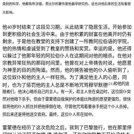
类别的科学，他都有所涉猎。贾比尔的著作是他最早研究的，这也对他后来的生活有着很
大影响。
他40岁时结束了这段见习期，从此结束了隐居生活，开始参加
到更积极的社会生活中来。由于他积累的财富在他离开时仍有
剩余，于是他在教堂的支持下创建了一所教阿拉伯语的学院，
他的热情和虔诚受到了教皇的赞扬和奖赏。幸运的是，他还得
以躲过了他那年轻的阿拉伯仆人在这期间对他的暗杀。在他对
宗教异常狂热的那段时间里，他曾在对上帝祷告时说，他愿意
为神圣的目的而殉道。然而，他的祷告被他的仆人偷听到了，
这位奴仆和他的主人一样狂热。为了满足他主人的心愿，同
和他的追
(21)
时，也为了惩罚他的主人总是不断地咒骂穆罕默德
随者们，他决心暗杀自己的主人。有一天，趁主人坐在桌边时，这位奴仆突
然对他暗下杀手。但由于雷蒙德自我保护的本能比殉道的愿望更强烈，很快
就将他的仆人抓住并把他摔倒在地，尽管他咒骂着要亲手把这个仆人杀掉，
但后来还是将他送交官府。最终，这位仆人死在狱中。
雷蒙德在经历了这次危险之后，就到了巴黎旅行，他在那里停