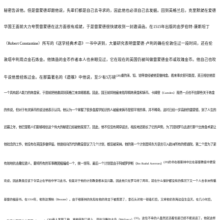
秘密告诉他。但是雷蒙德却跟他说，先辈们都是自己去寻求的，因此他也必须自己去发掘。回到英格兰后，克里默就在爱德
华国王面前大力夸赞雷蒙德在这方面很有成就，于是雷蒙德很快就收到一封邀请函。在1515年出版的由罗伯特·康斯坦丁
（Robert Constantine）所写的《送学经典术语》一书中讲到，大量研究表明雷蒙德·卢利的确在伦敦住过一段时间，还在伦
敦塔中利用点金石炼金。他铸造的金币作者本人也亲眼见过，它在现在的英国仍被叫做雷蒙德金币或玫瑰金币。他自己也吹
重的汞、铅、铂等曾经被他变做纯金。看来事实很可能是，英王相信他是
(28)
牛说他曾经炼过金。在那篇著名的《遗嘱》中他说，至少有5万磅
一个具有超人能力的炼金家，于是就把他邀请到英格兰来亲眼看看。因此，国王就将他雇来指导精炼黄金和铸币。卡姆登（Camden）虽然一点也不信那些关于炼金
的传说，但对于有关铸币的说法他表示认同。他认为一个掌握了很多金属学知识的人被雇来铸币是很平常的事，并不稀奇。这时已经77岁高龄的雷蒙德，到了人生的
迟暮之年，他巴望着人们能够相信这个伟大的秘密已经被他发现了。因此，他不仅没有揭穿谣言，相反地还助长了它的声势。为了回到罗马去进行那个比炼金术更让
他挂念的工作，他没有在英国多做停留。他曾经向历代的教皇提议了几个计划，都没被采纳。他的第一个计划是将东方语言引入欧洲所有的修道院。第二个是为了更
(29)
的书在穆斯林中比在基督教徒中更受
有效地抗击撒拉逊人，要将所有的军事教团缩编成一个，统一领导。最后一个计划是由于阿威罗伊斯（Ibn Rushd Averroes）
欢迎，因此教皇应该下令禁止在学校中学习此书。但是对于他的计划教皇根本没兴趣，因此他只在罗马待了两年，就在什么保护都没有的情况下又一个人去非洲传播
基督的福音书。在1314年，他到达博纳（Beaune）。由于穆斯林的先知在他的攻击下被惹怒了，拿石头对他一顿毒打后，又将他扔到海边自生自灭。在几小时后，
(31)
。这位不幸的人虽然还活着但是已经不能说话了。他就这样
(30)
商人发现了他，将他带到了船上，开往马略尔卡岛（Mallorca）