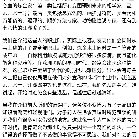
心血的炼金家；第二类包括所有妄图预知未来的相学家、巫
师、术士等；最后一类包括念咒语的、画护身符的、卖春药和
万能药的、驱邪的、顺势疗法专家、动物磁性说专家，还有乱
七八糟的江湖骗子等。
我们在介绍这些人的职业时，实际上很容易发现他们会同时从
事上述的几个或全部职业。例如，炼金术士同时是一个算命的
或巫师——自称利用触摸或魔力能够治好很多疾病，而且能化
解各种灾难等。在欧洲黑暗的早期时代，经常会出现这种情
况。这些职业甚至到了近代的时期也很难区分，很少会有炼金
术士把自己仅仅局限在他们对外宣称的“科学”事业中，就连巫
师、术士、江湖郎中等也是这样。现在，我们先从炼金术开始
讲起，开始时难免会有些混乱，但越往后就越清晰。
当我在介绍前人所犯的错误时，请各位不要因为有了更高级的
知识而嘲笑和轻视他们。对于前人在追求真理时所犯错误的研
究我们有很多可以借鉴的地方。这就像一个人在回忆他的青少
年时代，他肯定会为那个时候只是因为一个奇怪的想法，一个
错误的选择而做了不该做的事觉得不可思议。我们对社会的历