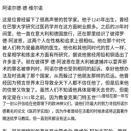
阿诺尔德·德·维尔诺
这是位曾经留下了很高声誉的哲学家。他于1245年出生，曾经
在巴黎大学研究过医药学并在这方面树业颇多。之后的20年时
间里，他一直在意大利和德国旅行，还在那里结识了彼得罗·
德·阿波恩，这两个人在性格和追求上很相似。他在那个时代
被人们称为是最高明的医生。他也和其他同时代的哲人一样，
在星相学和炼金术方面有所研究，据说他曾经用铅和铜造出了
许多金子。就在彼得罗·德·阿波恩在意大利被逮捕并以耍弄邪
术的罪名被审判时，阿诺尔德也受到相同的起诉。幸好他想办
法及时逃离了那个国家，从而躲过了他朋友那样的厄运。他曾
经因为预言世界末日导致全天下人都不信任他了，但是后来他
的信誉又恢复了。虽然人们不知道他具体是哪天去世的，但能
曾经在那一年写
(15)
肯定是在1311年之前。因为教皇克莱门特五世
了一封公开信给在他管理下的欧洲神父们，请他们尽最大的努力寻找阿诺尔
德著名的论文《医药学实践》，因为作者曾经在活着的时候承诺将这篇著作
赠送给罗马教廷，但一直到死都没有这么做。