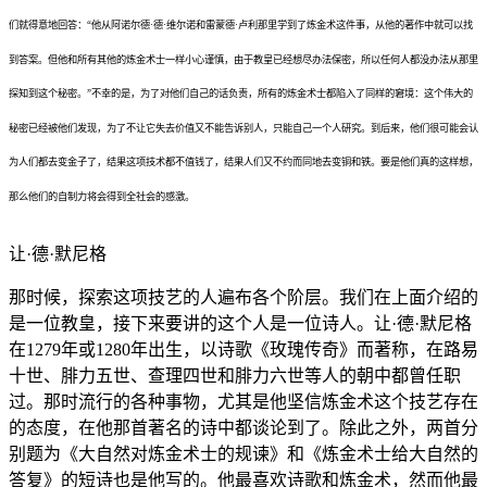
们就得意地回答：“他从阿诺尔德·德·维尔诺和雷蒙德·卢利那里学到了炼金术这件事，从他的著作中就可以找
到答案。但他和所有其他的炼金术士一样小心谨慎，由于教皇已经想尽办法保密，所以任何人都没办法从那里
探知到这个秘密。”不幸的是，为了对他们自己的话负责，所有的炼金术士都陷入了同样的窘境：这个伟大的
秘密已经被他们发现，为了不让它失去价值又不能告诉别人，只能自己一个人研究。到后来，他们很可能会认
为人们都去变金子了，结果这项技术都不值钱了，结果人们又不约而同地去变铜和铁。要是他们真的这样想，
那么他们的自制力将会得到全社会的感激。
让·德·默尼格
那时候，探索这项技艺的人遍布各个阶层。我们在上面介绍的
是一位教皇，接下来要讲的这个人是一位诗人。让·德·默尼格
在1279年或1280年出生，以诗歌《玫瑰传奇》而著称，在路易
十世、腓力五世、查理四世和腓力六世等人的朝中都曾任职
过。那时流行的各种事物，尤其是他坚信炼金术这个技艺存在
的态度，在他那首著名的诗中都谈论到了。除此之外，两首分
别题为《大自然对炼金术士的规谏》和《炼金术士给大自然的
答复》的短诗也是他写的。他最喜欢诗歌和炼金术，然而他最