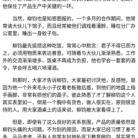
他保住了产品生产中关键的一环。
当然，柳钧也是知恩图报的，一个多月的合作期间，他常
常请大伙儿下馆子，而且经常被他们调戏着灌醉，睡在分厂办
公室里，睡出一身蚊子包。
柳钧最先挺烦这种吃饭，常常心中默念：君子不得已而为
之，必须用物质来表达善意。可随着与大伙儿渐渐熟悉，工作
外的交流渐渐增多，饭桌不再成为负担，他也学会一套套的酒
令，学会呼五喝六地灌酒。
到那时，大家才告诉柳钧，大家最初讨厌他，反感他，是
因为他一个外来毛头小子仗着老板做后盾，到他们的地盘上指
手画脚，非常有损他们的面子。彼此熟悉了才了解柳钧这个人
其实表里如一，倒是一个胸中有货色，做人很实在，原则很坚
持的人。用大家酒桌上的话来说，柳钧被大家看得上了。
但是，即使有了这么良好的关系氛围，产品的质量依然是
柳钧头痛的大问题。不为别的原因，而是大家已经习惯了差不
多、马马虎虎，还有人非常友好地私底下教育柳钧，其实甲方