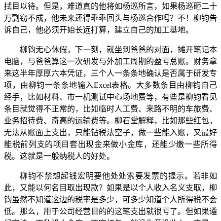
拭目以待。但是，难道真的他将如杨巡所言，如果杨巡砸二十
万剽窃不成，他未来还得乖乖回头与杨巡合作吗？不！柳钧告
诉自己，他必须开始长远打算，建立自己的加工基地。
柳钧无心休假，下一刻，就坐到爸爸的对面，摊开笔记本
电脑，与爸爸算这一次研发与外加工周期的盈亏总账。财务拿
来这半年厚厚六本凭证，三个人一条条地确认是否属于研发专
项，由柳钧一条条地输入Excel表格。大多数条目由柳钧自己
经手，比如材料、市一机测试中心场地费等，有些是柳钧看见
条目就觉得不正常的，比如临时人工费、来路不明的车旅费、
业务招待费、奇高的运输费等。柳石堂解释，比如那些红包，
无法从账面上支出，只能钻税法空子，做一些能入账，又最好
能税前列支的项目套出现金来做小金库，还能少缴一些所得
税。这就是一般纳税人的好处。
柳钧不禁想起钱宏明要他处处索要发票的提示。若非如
此，又能以何名目取出现款？如果是以个人收入名义支取，柳
钧虽然不知道这边的税率是多少，可多少知道个人所得税不会
低。那么，用于公司经营目的的这笔支出就很亏了。但如果遵