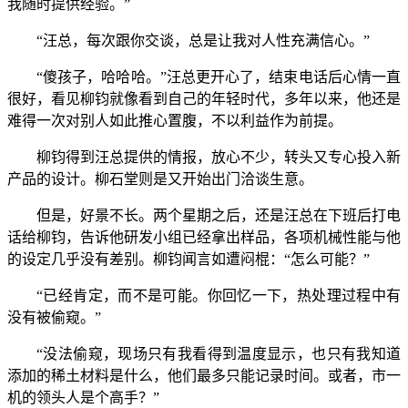
我随时提供经验。”
“汪总，每次跟你交谈，总是让我对人性充满信心。”
“傻孩子，哈哈哈。”汪总更开心了，结束电话后心情一直
很好，看见柳钧就像看到自己的年轻时代，多年以来，他还是
难得一次对别人如此推心置腹，不以利益作为前提。
柳钧得到汪总提供的情报，放心不少，转头又专心投入新
产品的设计。柳石堂则是又开始出门洽谈生意。
但是，好景不长。两个星期之后，还是汪总在下班后打电
话给柳钧，告诉他研发小组已经拿出样品，各项机械性能与他
的设定几乎没有差别。柳钧闻言如遭闷棍：“怎么可能？”
“已经肯定，而不是可能。你回忆一下，热处理过程中有
没有被偷窥。”
“没法偷窥，现场只有我看得到温度显示，也只有我知道
添加的稀土材料是什么，他们最多只能记录时间。或者，市一
机的领头人是个高手？”