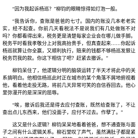
“因为我起诉杨巡？”柳钧的眼睛惊得如灯泡一般。
“我告诉你，查账是爸爸的七寸。国内的账没几本老老实
实，经不起查。你前几天看税法不是说我们有几处做账不对
吗？你都看得出来，税务更是清楚每家企业会在哪儿做手脚。
税务平时看我孝敬分上对我高抬贵手，但真查起来……你起诉
杨巡就算让你全赢，又顺利执行，赔来的钱都不够杨巡发狠让
税务罚我的款。你这下相信了吧？赶紧去撤诉。”
柳钧呆住了，他逻辑分明的脑袋运转了半天才将此中的关
系搞明白。他相信杨巡此时正在城市的某个角落不屑地俯视着
他，看着他走投无路，将前几天异常可笑的自信吞回去。他心
里弥漫开的是深深的屈辱。
“唉，撤诉后我还是得去应付查账，既然给查账了，不让
查出点儿东西来，他们没面子，应付不过去。作孽了。”
这又是什么逻辑？柳钧呆呆地看着爸爸，想不通查账与面
子之间有什么逻辑关系。柳石堂叹了声气，虽然满肚子都是紧