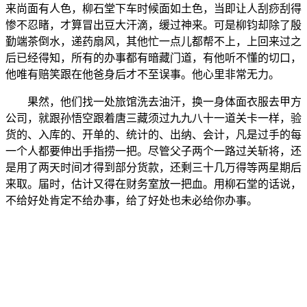
来尚面有人色，柳石堂下车时候面如土色，当即让人刮痧刮得
惨不忍睹，才算冒出豆大汗滴，缓过神来。可是柳钧却除了殷
勤端茶倒水，递药扇风，其他忙一点儿都帮不上，上回来过之
后已经得知，所有的办事都有暗藏门道，有他听不懂的切口，
他唯有赔笑跟在他爸身后才不至误事。他心里非常无力。
果然，他们找一处旅馆洗去油汗，换一身体面衣服去甲方
公司，就跟孙悟空跟着唐三藏须过九九八十一道关卡一样，验
货的、入库的、开单的、统计的、出纳、会计，凡是过手的每
一个人都要伸出手指捞一把。尽管父子两个一路过关斩将，还
是用了两天时间才得到部分货款，还剩三十几万得等两星期后
来取。届时，估计又得在财务室放一把血。用柳石堂的话说，
不给好处肯定不给办事，给了好处也未必给你办事。