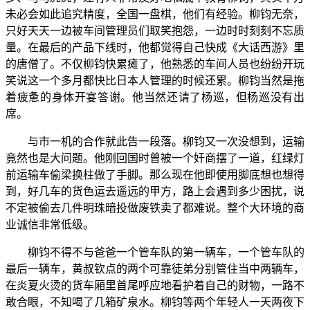
未必会如此追究精度，全国一盘棋，他们有经验。柳钧无奈，
只好天天一边被车间管理员们取笑抱怨，一边时时刻刻不忘质
量。在最后的产品下线时，他都觉得自己快成《大话西游》里
的唐僧了。不仅柳钧快累瘫了，他熟悉的车间人员也纷纷开玩
笑说这一个多月都快比日本人管理的时候还累。柳钧当然是拖
着疲惫的身体开宴答谢。他当然还请了杨巡，但杨巡没有出
席。
与市一机的合作就此告一段落。柳钧又一次没想到，运输
竟然也是大问题。他刚回国时曾被一个奸商摆了一道，红绿灯
前运输车偷梁换柱做了手脚。那么现在他即使用脚底想也想得
到，好几车的货色运去遥远的甲方，路上会遇到多少困扰，说
不定被偷去几件明珠暗投做废铁卖了都难说。整个大环境的商
业诚信非常低级。
柳钧不得不与爸爸一个管车队的第一辆车，一个管车队的
最后一辆车，黄叔钦点的两个可靠徒弟分别管住当中两辆车，
在炎夏火烫的货车厢里首尾呼应地看护着自己的财物，一路不
敢合眼，不知喝了几箱矿泉水。柳钧等两个年轻人一天两夜下