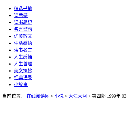
精选书摘
读后感
读书笔记
名言警句
优美散文
生活感悟
读书名言
人生感悟
人生哲理
美文摘抄
经典语录
小故事
当前位置：
在线阅读网
>
小说
>
大江大河
> 第四部 1999年 03