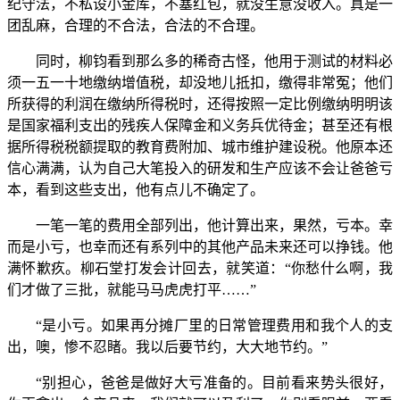
纪守法，不私设小金库，不塞红包，就没生意没收入。真是一
团乱麻，合理的不合法，合法的不合理。
同时，柳钧看到那么多的稀奇古怪，他用于测试的材料必
须一五一十地缴纳增值税，却没地儿抵扣，缴得非常冤；他们
所获得的利润在缴纳所得税时，还得按照一定比例缴纳明明该
是国家福利支出的残疾人保障金和义务兵优待金；甚至还有根
据所得税税额提取的教育费附加、城市维护建设税。他原本还
信心满满，认为自己大笔投入的研发和生产应该不会让爸爸亏
本，看到这些支出，他有点儿不确定了。
一笔一笔的费用全部列出，他计算出来，果然，亏本。幸
而是小亏，也幸而还有系列中的其他产品未来还可以挣钱。他
满怀歉疚。柳石堂打发会计回去，就笑道：“你愁什么啊，我
们才做了三批，就能马马虎虎打平……”
“是小亏。如果再分摊厂里的日常管理费用和我个人的支
出，噢，惨不忍睹。我以后要节约，大大地节约。”
“别担心，爸爸是做好大亏准备的。目前看来势头很好，