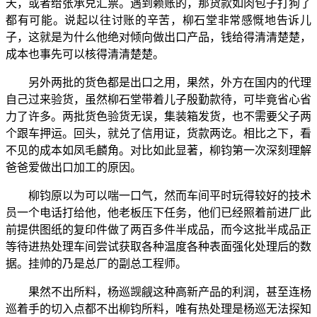
天，或者给张承兑汇票。遇到赖账的，那货款如肉包子打狗了
都有可能。说起以往讨账的辛苦，柳石堂非常感慨地告诉儿
子，这就是为什么他绝对倾向做出口产品，钱给得清清楚楚，
成本也事先可以核得清清楚楚。
另外两批的货色都是出口之用，果然，外方在国内的代理
自己过来验货，虽然柳石堂带着儿子殷勤款待，可毕竟省心省
力了许多。两批货色验货无误，集装箱发货，也不需要父子两
个跟车押运。回头，就兑了信用证，货款两讫。相比之下，看
不见的成本如凤毛麟角。对比如此显著，柳钧第一次深刻理解
爸爸爱做出口加工的原因。
柳钧原以为可以喘一口气，然而车间平时玩得较好的技术
员一个电话打给他，他老板压下任务，他们已经照着前进厂此
前提供图纸的复印件做了两百多件半成品，而今这批半成品正
等待进热处理车间尝试获取各种温度各种表面强化处理后的数
据。挂帅的乃是总厂的副总工程师。
果然不出所料，杨巡觊觎这种高新产品的利润，甚至连杨
巡着手的切入点都不出柳钧所料，唯有热处理是杨巡无法探知