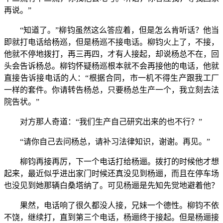
再说。”
“知道了。”柳钧虽然这么答应着，但是怎么肯听话？他当
即就打电话给杨巡，但是杨巡不接电话。柳钧火上了，不接，
他就不停地拨打，再三再四，才有人接起，却说杨总不在，回
头会告诉杨总。柳钧怀疑杨巡根本就不会再接他的电话，他就
直接告诉接电话的人：“根据合同，市一机不得生产跟我工厂
一样的套件。你请转告杨总，只要杨总生产一个，我立刻去法
院告状。”
对方那人奇道：“我们生产自己研究出来的也不行？”
“请你自己去问杨总，请补习法律知识，谢谢。再见。”
柳钧再接再厉，下一个电话打给杨逦。拨打的时候他才想
起来，最近似乎进出家门时候还真没见到杨逦，而且在停车场
也没见到她那辆白桑塔纳了。可见杨逦是先知先觉地避着他？
果然，电话响了很久都没人接，兄妹一个德性。柳钧不依
不饶，继续打，直到第三个电话，杨逦终于接起。但是杨逦接