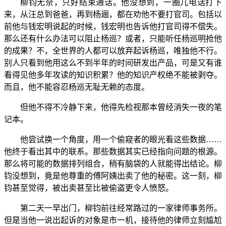
柳钧无奈，只好结束通话。他没想到，一圈儿电话打下
来，从汪总到爸爸，再到杨逦，都在劝他不要打官司。包括以
前他与钱宏明说起的时候，钱宏明也告诉他打官司得不偿失。
那么还有什么办法可以阻止杨巡？或者，只能听任杨巡明抢他
的成果？不，全世界的人都可以放弃起诉杨巡，唯独他不行。
别人只看到他用这么不到半年的时间研发出产品，可是又有谁
看得见他多年攻读的知识积累？他的知识产权绝不能被剥夺。
而且，他不能容忍杨巡无耻无赖的态度。
但他不得不冷静下来，他得先检视那本曾经消失一夜的笔
记本。
他尝试换一个角度，用一个偷窥者的眼光看这些数据……
他终于看出其中的联系。那些数据其实已经指向问题的根源。
那么将可能的数据排列组合，稍有脑袋的人就能得出结论。柳
钧没想到，竟是他尊重的傅阿姨出卖了他的秘密。这一刻，柳
钧甚至觉得，被出卖甚至比被偷盗更令人愤怒。
第二天一早出门，柳钧前往经常路过的一家律师事务所。
但是当他一说出起诉的对象是市一机，接待他的律师立刻尴尬