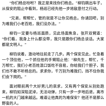
“你们杨总吩咐？我正是来找你们杨总。”柳钧跳出车子，
从保安的阻止中看到，杨巡已经先他一步将敌意付之行动。
“兄弟，帮帮忙，管的就是不让你见杨总。你请回吧，别
为难我们小老百姓，我们没办法。”
柳钧一定要与杨巡面质，见此场面焦急，张开双臂道：
“你们看，我身上什么都没带，我只是跟你们杨总谈话。大家
都是文明人。”
柳钧说着，激动地往前走了几步。两个保安见此，忙急着
一个顶住他，一个抓住他的手臂阻止他：“柳先生，帮忙，千
万帮忙，我们小老百姓混口饭吃不容易，你给我们个胆子，我
们也不敢不听杨总的。求求你，千万别为难我们，挡不住你我
们会下岗的。”
面对眼前两个大好男儿的哀求，又有两个保安从别处跑
来，柳钧如深陷泥淖，无法动弹，只有一步一步地后退，离市
一机的大门越来越远。难道让他真的为难保安？他还不是那么
野蛮的人。