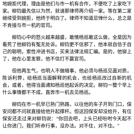
地婉拒代理，理由是他们与市一机有合作，不便吃了上家吃下
家。柳钧最先信以为然，就请那律师再介绍一家。等在第二家
继续受到婉拒，他终于明白了。律师不知道忌惮什么，总之是
不肯接与市一机的官司。
柳钧心中的怒火越来越盛，敢情杨巡敢这么做，全是因为
看死了他柳钧有冤无处诉。柳钧更不信邪了，他本就自信于自
己的聪明，索性冲进书店，买来法律法规汇编。是的，他铆上
了，他在心里发狠，他不信打不赢官司。
但他再生气，也明人不做暗事，他必须与杨巡见面对质，
陈诉利弊，给杨巡当面解释的机会，也给杨巡改过自新的机
会，或者，他得当面通知杨巡他起诉的决定。柳钧一整个早上
什么事情都干不成，直奔市一机去见杨巡。
柳钧在市一机早已熟门熟路，以往他的车子开到门口，保
安问都不问就直接给他升起撑杆。但这回保安却没给升，有位
保安还走过来对柳钧说：“你回去吧，上头已经吩咐今天起不
让你进门，我们听命行事，没办法。对不住，对不住。”