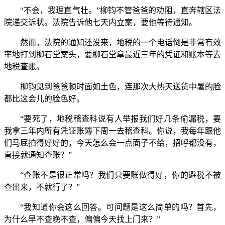
“不会，我理直气壮。”柳钧不管爸爸的劝阻，直奔辖区法
院递交诉状。法院告诉他七天内立案，要他等待通知。
然而，法院的通知还没来，地税的一个电话倒是非常有效
率地打到柳石堂案头，要柳石堂拿最近三年的凭证和账本等去
地税查账。
柳钧见到爸爸顿时面如土色，连那次大热天送货中暑的脸
都比这会儿的脸色好。
“要死了，地税稽查科说有人举报我们好几条偷漏税，要
我拿三年内所有凭证账簿下周一去稽查科。你说，我每年跟他
们马屁拍得好好的，今天怎么会一点面子不给，招呼都没有，
直接就通知查账？”
“查账不是很正常吗？我们只要账做得好，你的避税不被
查出来，不就行了？”
“我知道你会这么回答。可问题是这么简单的吗？首先，
为什么早不查晚不查，偏偏今天找上门来？”