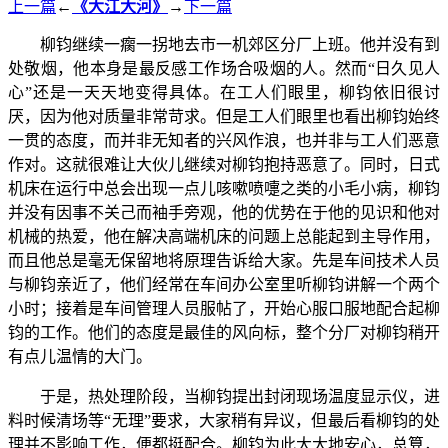
上一篇
←
《大江大河》
→
下一篇
柳钧继续一瘸一拐地去市一机郊区分厂上班。他并没有到
处敬烟，他本身是最反感工作场合吸烟的人。然而“日久见人
心”还是一天天地变得具体。在工人们眼里，柳钧依旧很讨
厌，因为他对质量非常苛求。但是工人们眼里也看出柳钧始终
一贯的态度，而并非无知者的兴风作浪，也并非与工人们恶意
作对。这就很难让大伙儿继续对柳钧抱持恶意了。同时，日式
机床在运行中总会出现一点儿咳嗽喷嚏之类的小毛小病，柳钧
并没有因事不关己而袖手旁观，他的优势在于他的见识和他对
机械的热爱，他在解决高端机床的问题上总能起到主导作用，
而且他总是毫无保留地将原理告诉给大家。先是车间技术人员
与柳钧亲近了，他们经常在车间办公室里听柳钧讲解一个两个
小时；接着是车间管理人员服帖了，开始心服口服地配合起柳
钧的工作。他们的态度是最佳的风向标，整个分厂对柳钧稍开
有点儿温情的大门。
于是，热处理阶段，当柳钧提出封闭现场温度显示仪，进
料时候清场等“无理”要求，大家稍有异议，但最后看柳钧的处
理并不影响工作，便都挺配合。柳钧为此大大地安心，总算，