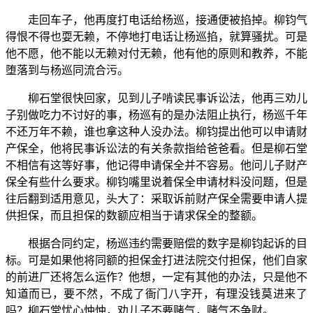
走回车子，他再度打电话给杨巡，接通便被掐掉。柳钧气
得恨不得也耍无赖，不停地打电话让杨巡掐，就算骚扰。可是
他不愿，他不能以无赖对付无赖，他有他的原则和教养，不能
堕落到与杨巡同流合污。
柳石堂很快回家，见到儿子啃读民事诉讼法，他再三劝儿
子别做吃力不讨好的事，杨巡有的是办法阻止执行，杨巡千年
不还万年不赖，谁也拿这种人没办法。柳钧提出他可以申请财
产保全，他将民事诉讼法的有关条款指给爸爸看。但是柳石堂
不相信有这等好事，他记得申请保全并不容易。他问儿子财产
保全有些什么要求。柳钧嘴里说着保全申请材料没问题，但是
往后翻到适用意见，头大了：采取诉前财产保全需要申请人提
供担保，而且担保的数额应相当于请求保全的整额。
根据合同约定，杨巡违约需要赔偿的数字是柳钧起诉的目
标。可是如果他将同额的担保金打进法院交付担保，他们自家
的前进厂还将怎么运作？他想，一定有其他的办法，只是他不
知道而已，要不然，不成了衙门八字开，有理没钱莫进来了
吗？柳石堂忧心忡忡，劝儿子不要赌气，赌气不争财。