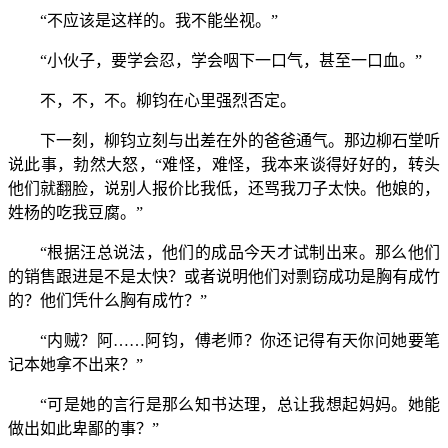
“不应该是这样的。我不能坐视。”
“小伙子，要学会忍，学会咽下一口气，甚至一口血。”
不，不，不。柳钧在心里强烈否定。
下一刻，柳钧立刻与出差在外的爸爸通气。那边柳石堂听
说此事，勃然大怒，“难怪，难怪，我本来谈得好好的，转头
他们就翻脸，说别人报价比我低，还骂我刀子太快。他娘的，
姓杨的吃我豆腐。”
“根据汪总说法，他们的成品今天才试制出来。那么他们
的销售跟进是不是太快？或者说明他们对剽窃成功是胸有成竹
的？他们凭什么胸有成竹？”
“内贼？阿……阿钧，傅老师？你还记得有天你问她要笔
记本她拿不出来？”
“可是她的言行是那么知书达理，总让我想起妈妈。她能
做出如此卑鄙的事？”