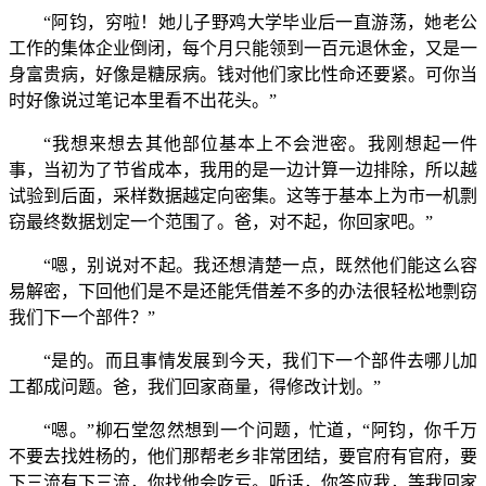
“阿钧，穷啦！她儿子野鸡大学毕业后一直游荡，她老公
工作的集体企业倒闭，每个月只能领到一百元退休金，又是一
身富贵病，好像是糖尿病。钱对他们家比性命还要紧。可你当
时好像说过笔记本里看不出花头。”
“我想来想去其他部位基本上不会泄密。我刚想起一件
事，当初为了节省成本，我用的是一边计算一边排除，所以越
试验到后面，采样数据越定向密集。这等于基本上为市一机剽
窃最终数据划定一个范围了。爸，对不起，你回家吧。”
“嗯，别说对不起。我还想清楚一点，既然他们能这么容
易解密，下回他们是不是还能凭借差不多的办法很轻松地剽窃
我们下一个部件？”
“是的。而且事情发展到今天，我们下一个部件去哪儿加
工都成问题。爸，我们回家商量，得修改计划。”
“嗯。”柳石堂忽然想到一个问题，忙道，“阿钧，你千万
不要去找姓杨的，他们那帮老乡非常团结，要官府有官府，要
下三流有下三流，你找他会吃亏。听话，你答应我，等我回家