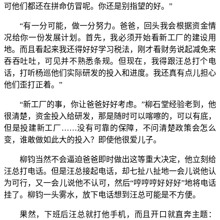
可他们都还在拼命仿冒呢。你还是别指望的好。”
“有一分可能，做一分努力。爸爸，回头我会根据资金情
况给你一份发展计划。首先，我必须开始看新工厂的建设用
地。而且看起来我还得好好学习税法，刚才看财务说起减免来
吞吞吐吐，可见并不熟悉条规。但现在，我得跟汪总打个电
话，打听杨巡他们实际研发的投入和进度。我还真有点儿担心
他们歪打正着。”
“新工厂的事，你让爸爸好好考虑。”柳石堂经验老到，他
很清楚，资金投入给研发，那是随时可以喀嚓的，可以有底，
但是投建新工厂……没有可靠的保障，不问清楚政策会怎么
变，谁敢做如此大的投入？即使他很爱儿子。
柳钧当然不会逼迫爸爸即时做出这等重大决定，他立刻给
汪总打电话。但是汪总接起电话，却七扯八扯地一会儿说他认
为可行，又一会儿说他不认可，然后“哼哼哼好好好”地将电话
挂了。柳钧一头雾水，放下电话想到汪总可能是不方便。
果然，下班后汪总就打他手机，而且开口就直奔主题：