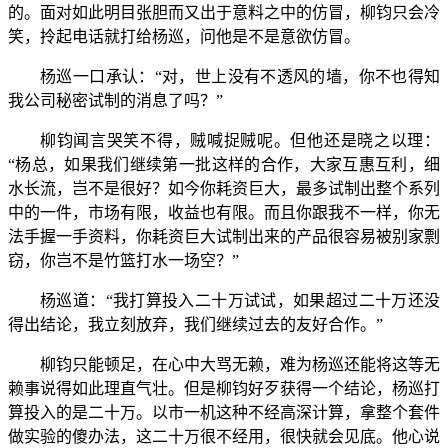
的。面对如此明目张胆而又出于意料之中的仿冒，柳钧只会冷
笑，拎起电话就打给杨巡，问他是不是意欲仿冒。
杨巡一口承认：“对，世上没有不透风的墙，你不也得知
我公司秘密试制的消息了吗？”
柳钧闻言哭笑不得，贼喊捉贼呢。但他还是晓之以理：
“杨总，如果我们继续第一批这样的合作，大家互惠互利，细
水长流，岂不是很好？如今你耗资巨大，最多试制出整个系列
中的一件，市场有限，收益也有限。而且你跟我不一样，你无
法手握一手资料，你耗资巨大试制出来的产品很容易被别家剽
窃，你岂不是竹篮打水一场空？”
杨巡道：“我打算投入二十万试试，如果超过二十万还没
得出结论，我立刻放弃，我们继续过去的友好合作。”
柳钧只能顿足，在心中大骂无赖，难为杨巡还能将这等无
赖事说得如此理直气壮。但是柳钧好歹获得一个结论，杨巡打
算投入的是二十万。以市一机这种不经高深计算，拿整个套件
做实验的傻办法，这二十万很不经用，很快就会见底。他心说