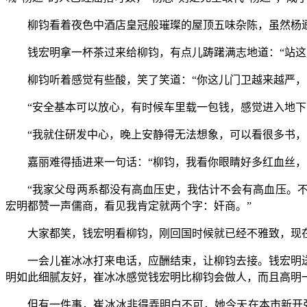
柳钧看着夜色中酒店皇冠般璀璨的屋顶五味杂陈，虽然杨逦
钱宏明拿一杯茶过来给柳钧，有点儿踌躇满志地道：“站
柳钧听着感觉有些酸，笑了笑道：“你这儿门卫越来越严，
“安全基本可以放心，有时候车里载一包钱，感觉进入地
“我就住研发中心，晚上安静得无法想象，可以看很多书，
嘉丽难得插进来一句话：“柳钧，我看你眼睛好多红血丝，
“我家父母两系都没有高血压史，我估计不会有高血压。
宏明都赞一声儒商，看见我肯定就两个字：奸商。”
大家都笑，钱宏明看柳钧，刚回国时候就已经不雅致，现
一会儿崔冰冰打来电话，应酬结束，让柳钧去接。钱宏明
明如此细腻友好，崔冰冰感觉钱宏明比柳钧会做人，而且高明
但有一件事，崔冰冰非得弄明白不可，她今天在本市新开