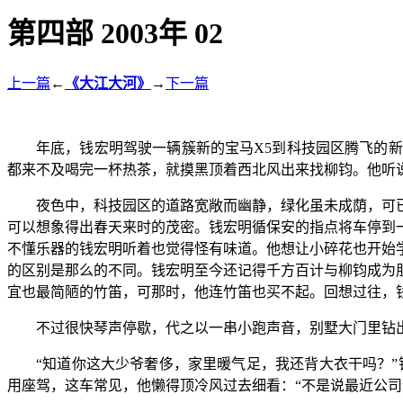
第四部 2003年 02
上一篇
←
《大江大河》
→
下一篇
年底，钱宏明驾驶一辆簇新的宝马X5到科技园区腾飞的
都来不及喝完一杯热茶，就摸黑顶着西北风出来找柳钧。他听
夜色中，科技园区的道路宽敞而幽静，绿化虽未成荫，可
可以想象得出春天来时的茂密。钱宏明循保安的指点将车停到
不懂乐器的钱宏明听着也觉得怪有味道。他想让小碎花也开始
的区别是那么的不同。钱宏明至今还记得千方百计与柳钧成为
宜也最简陋的竹笛，可那时，他连竹笛也买不起。回想过往，
不过很快琴声停歇，代之以一串小跑声音，别墅大门里钻出
“知道你这大少爷奢侈，家里暖气足，我还背大衣干吗？”
用座驾，这车常见，他懒得顶冷风过去细看：“不是说最近公司