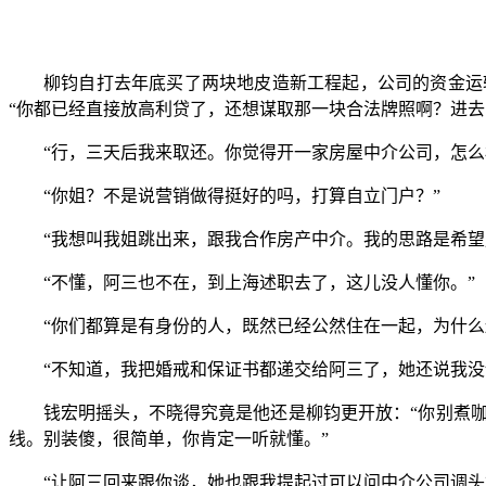
柳钧自打去年底买了两块地皮造新工程起，公司的资金运
“你都已经直接放高利贷了，还想谋取那一块合法牌照啊？进去
“行，三天后我来取还。你觉得开一家房屋中介公司，怎么
“你姐？不是说营销做得挺好的吗，打算自立门户？”
“我想叫我姐跳出来，跟我合作房产中介。我的思路是希
“不懂，阿三也不在，到上海述职去了，这儿没人懂你。”
“你们都算是有身份的人，既然已经公然住在一起，为什么
“不知道，我把婚戒和保证书都递交给阿三了，她还说我没
钱宏明摇头，不晓得究竟是他还是柳钧更开放：“你别煮
线。别装傻，很简单，你肯定一听就懂。”
“让阿三回来跟你谈，她也跟我提起过可以问中介公司调头