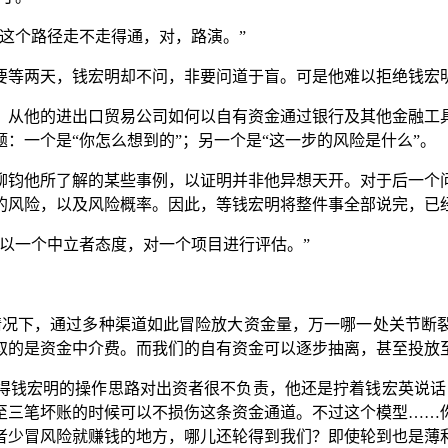
这个路径走不走得通，对，路演。”
要等两天，钱宏明却不问，非要问道于盲。可是他难以拒绝钱宏
，从他的进出口贸易公司如何以自有资金通过银行及其他金融工
：一个是“你怎么想到的”；另一个是“这一步的风险是什么”。
柳钧他所了解的某些事例，以证明并非他异想天开。对于后一个
的风险，以及风险概率。因此，等钱宏明将整件事全部说完，已
以一个中立者态度，对一个项目进行评估。”
情况下，通过多种渠道如此冒险放大资金量，万一哪一处关节断
取的是资金中介费。而我们的自有资金可以逐步抽离，甚至投放至
得钱宏明的操作思路对出资者很不负责，他还是拧着钱宏英说话
至三笔坏账的时候可以不损伤这条资金通道。不过这个模型……
者少冒风险就赚钱的地方，哪儿还轮得到我们？即使轮到也是薄利