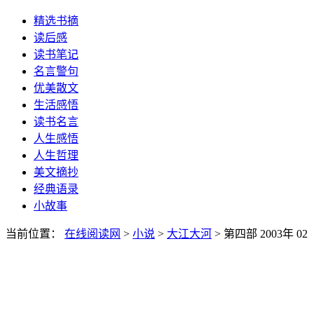
精选书摘
读后感
读书笔记
名言警句
优美散文
生活感悟
读书名言
人生感悟
人生哲理
美文摘抄
经典语录
小故事
当前位置：
在线阅读网
>
小说
>
大江大河
> 第四部 2003年 02