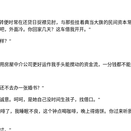
转便时常在还贷日捉襟见肘，与那些挂着典当大旗的民间资本
吧，外面冷。你回家几天？这车借我开开。”
样？”
望用房屋中介公司更好运作我手头能搅动的资金流，一分钱都不能
还不去办一张婚书？”
诚意。呵呵，是她自己没时间生孩子，找借口。”
咖啡了，我睡眠不良，这个钟点喝咖啡，晚上得烙饼。你过来听
寸。”