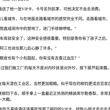
送了他一张VIP卡，卡号名列前茅，可他决定不会去消费。
这儿看城市，与在地面走路看城市的感觉完全不同。走路看城市，
简直成闹市中的禁地了，进门手续够啰唆。”
下车库就安全了，这种安全感很重要。特别是等你有了孩子之后，
阿三也说住那儿后心静了许多。”
眼皮也有个小包鼓起，你有没有去查过血压？”
不过我们做工厂的每天不是对内吵就是对外吵，按下葫芦起来瓢
在每天混在工业区，当然更加粗糙。似乎现在的柳钧更适合豆浆
送柳钧下去，顺手拿上一盒最近正热俏的精装库尔勒香梨，非常
一大截。
张的五星级酒店请客吃饭用了柳钧的VIP卡，结账小姐才走出去