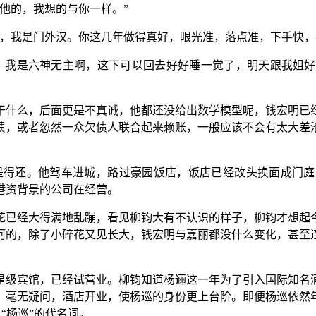
他的，我想的与你一样。”
人，我是门外汉。你这几年做得真好，眼光准，落点准，下手快，
，我是六神无主啊，这下可以回去好好睡一觉了，明天跟我姐
干什么，后面更是不真诚，他都还没给出数学模型呢，钱宏明已
溃，或者忽然一众欠债人联合起来赖账，一般应该不会有太大差
是得还。他驾车进城，路过豪园饭店，饭店已经改头换面成门
港资背景的公司在经营。
花已经大得满地乱蹦，看见柳钧大有不认识的样子，柳钧才想起
呵的，除了小碎花又见长大，钱宏明与嘉丽都没什么变化，甚至
星级宾馆，已经试营业。柳钧知道杨逦这一年为了引入国际知名
。毫无疑问，酒店开业，使杨巡的身份更上台阶。即便杨巡依然
了“杨巡”的代名词。