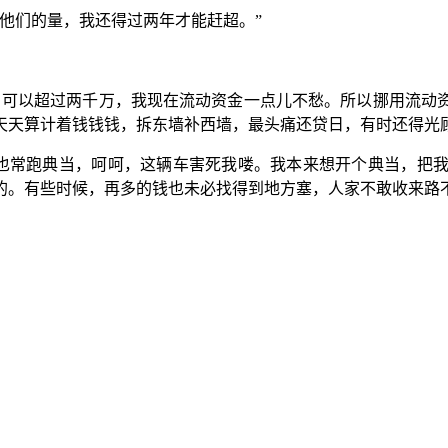
他们的量，我还得过两年才能赶超。”
，可以超过两千万，我现在流动资金一点儿不愁。所以挪用流动
天天算计着钱钱钱，拆东墙补西墙，最头痛还贷日，有时还得光
，也常跑典当，呵呵，这辆车害死我喽。我本来想开个典当，把
的。有些时候，再多的钱也未必找得到地方塞，人家不敢收来路不