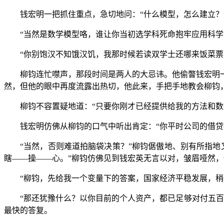
钱宏明一把抓住重点，急切地问：“什么模型，怎么建立？
“当然是数学模型咯，谁让你当初选学科死命抱牢应用科
“你别饱汉不知饿汉饥，我那时候若读双学士还哪来饭菜票
柳钧连忙噤声，那段时间是两人的大忌讳。他偷瞥钱宏明
然，但他的眼中再度流露出热切，他此来，手把手地教会柳钧
柳钧不容置疑地道：“只要你刚才已经提供给我的方法和
钱宏明仿佛从柳钧的口气中听出肯定：“你平时公司的借贷
“当然，否则难道拍脑袋决策？”柳钧倨傲地、别有所指
瞎——操——心。”柳钧仿佛见到钱宏英无言以对，皱眉哑然
“柳钧，先给我一个变量下的答案，国家经济平稳发展，
“那还犹豫什么？以你目前的个人资产，都已足够对付五
最快的答复。