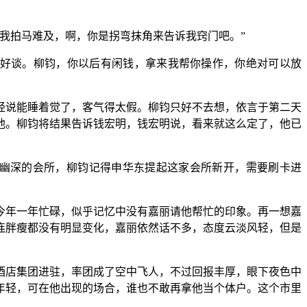
我拍马难及，啊，你是拐弯抹角来告诉我窍门吧。”
好好谈。柳钧，你以后有闲钱，拿来我帮你操作，你绝对可以放
经说能睡着觉了，客气得太假。柳钧只好不去想，依言于第二天
池。柳钧将结果告诉钱宏明，钱宏明说，看来就这么定了，他已
庭幽深的会所，柳钧记得申华东提起这家会所新开，需要刷卡进
今年一年忙碌，似乎记忆中没有嘉丽请他帮忙的印象。再一想嘉
连胖瘦都没有明显变化，嘉丽依然话不多，态度云淡风轻，但是
酒店集团进驻，率团成了空中飞人，不过回报丰厚，眼下夜色中
年轻，可在他出现的场合，谁也不敢再拿他当个体户。这个市里