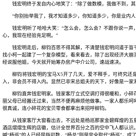
钱宏明终于发自内心地笑了：“除了做数模，我做不到，其
“你别抬举我了，我才知道多少，你知道多少，你是业内
钱宏明听了哈哈大笑：“怎么会，怎么会？不跟你说一声
心，我现在经验充足啊。”
钱宏明走后，柳钧百思不得其解，不清楚钱宏明问道于盲
找小柯一起建了一个复杂模型，看来看去，除了出现经济大崩
经说服他姐，今天就开始筹办房产中介公司，速战速决。
柳钧将钱宏明的宝马X5开了几天，爱不释手，可终究还
入，非会员不得入内。显然已非宋总姐夫的天下，好像是一家
柳钧直奔钱宏明家。钱家客厅立式空调打得很暖和，小碎
丽父母已经搬迁过来，当然不便再麻烦他做事。一家人都乐呵
很真诚，连小碎花的宝贝零食都拿出来招呼柳钧。
从钱家客厅大窗看出去，不远处是杨巡那家金碧辉煌的五
酒店熠熠生辉的店徽，估计全世界百分之百的空中飞人都认识
喊“杨巡”的人已经屈指可数，“杨总”则是完全取代“杨巡”，成