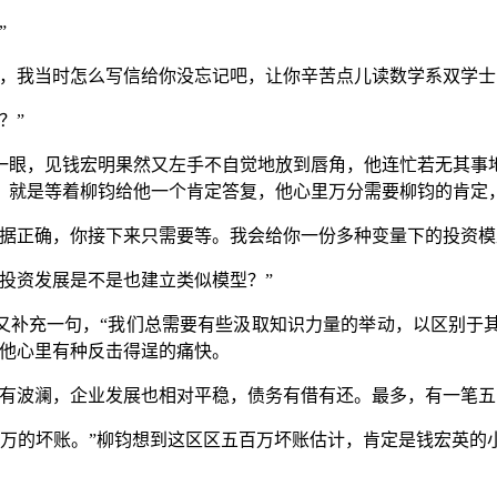
”
学，我当时怎么写信给你没忘记吧，让你辛苦点儿读数学系双学士
？”
一眼，见钱宏明果然又左手不自觉地放到唇角，他连忙若无其事
，就是等着柳钧给他一个肯定答复，他心里万分需要柳钧的肯定
数据正确，你接下来只需要等。我会给你一份多种变量下的投资模
投资发展是不是也建立类似模型？”
地又补充一句，“我们总需要有些汲取知识力量的举动，以区别于
，他心里有种反击得逞的痛快。
稍有波澜，企业发展也相对平稳，债务有借有还。最多，有一笔五
百万的坏账。”柳钧想到这区区五百万坏账估计，肯定是钱宏英的