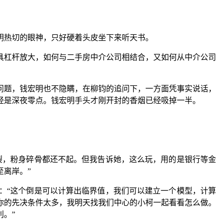
明热切的眼神，只好硬着头皮坐下来听天书。
具杠杆放大，如何与二手房中介公司相结合，又如何从中介公司
问题，钱宏明也不隐瞒，在柳钧的追问下，一方面凭事实说话，
经是深夜零点。钱宏明手头才刚开封的香烟已经吸掉一半。
裂，粉身碎骨都还不起。但我告诉她，这么玩，用的是银行等金
离岸。”
：“这个倒是可以计算出临界值，我们可以建立一个模型，计算
你的先决条件太多，我明天找我们中心的小柯一起看看怎么做。
。”