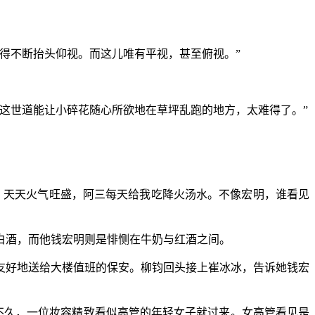
得不断抬头仰视。而这儿唯有平视，甚至俯视。”
这世道能让小碎花随心所欲地在草坪乱跑的地方，太难得了。”
，天天火气旺盛，阿三每天给我吃降火汤水。不像宏明，谁看见
白酒，而他钱宏明则是悱恻在牛奶与红酒之间。
友好地送给大楼值班的保安。柳钧回头接上崔冰冰，告诉她钱宏
不久，一位妆容精致看似高管的年轻女子就过来。女高管看见是