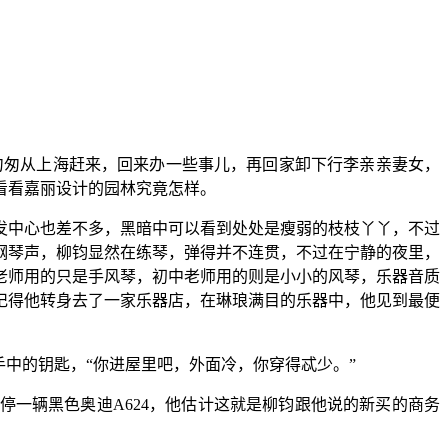
匆匆从上海赶来，回来办一些事儿，再回家卸下行李亲亲妻女，
看看嘉丽设计的园林究竟怎样。
发中心也差不多，黑暗中可以看到处处是瘦弱的枝枝丫丫，不过
钢琴声，柳钧显然在练琴，弹得并不连贯，不过在宁静的夜里，
老师用的只是手风琴，初中老师用的则是小小的风琴，乐器音质
记得他转身去了一家乐器店，在琳琅满目的乐器中，他见到最便
中的钥匙，“你进屋里吧，外面冷，你穿得忒少。”
停一辆黑色奥迪A624，他估计这就是柳钧跟他说的新买的商务