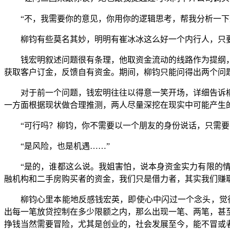
“不，我需要你的意见，你用你的逻辑思考，帮我分析一下
柳钧有些莫名其妙，明明有崔冰冰这么好一个内行人，只
钱宏明叙述问题很有条理，他取资金流动的线路作为提纲
获取客户订金，反馈自有资金。期间，柳钧只能问得出两个问题
对于前一个问题，钱宏明往往以得意一笑开场，详细告诉
一方面根据现状做合理推测，两人尽量深挖在现实中可能产生
“可行吗？柳钧，你不需要以一个朋友的身份说话，只需要
“是风险，也是机遇……”
“是的，谁都这么说。我姐害怕，说本身资金实力有限的
融机构和二手房购买者的资金，我们只是借力者，其实我们赚
柳钧心里本能地反感钱宏英，即使心中闪过一个念头，觉
出每一笔放贷控制在多少限额之内，那么出现一笔、两笔，甚
挣钱当然需要冒险，尤其是创业的，社会发展至今，能不冒或