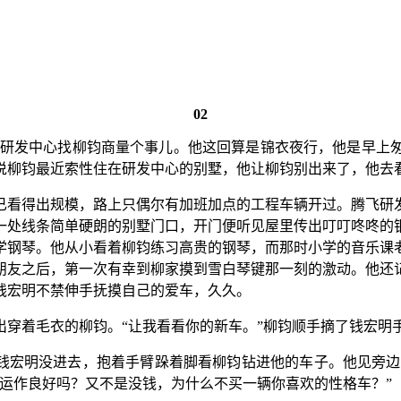
02
新研发中心找柳钧商量个事儿。他这回算是锦衣夜行，他是早上
说柳钧最近索性住在研发中心的别墅，他让柳钧别出来了，他去
已看得出规模，路上只偶尔有加班加点的工程车辆开过。腾飞研
一处线条简单硬朗的别墅门口，开门便听见屋里传出叮叮咚咚的
学钢琴。他从小看着柳钧练习高贵的钢琴，而那时小学的音乐课
朋友之后，第一次有幸到柳家摸到雪白琴键那一刻的激动。他还
钱宏明不禁伸手抚摸自己的爱车，久久。
穿着毛衣的柳钧。“让我看看你的新车。”柳钧顺手摘了钱宏明手
钱宏明没进去，抱着手臂跺着脚看柳钧钻进他的车子。他见旁边
运作良好吗？又不是没钱，为什么不买一辆你喜欢的性格车？”