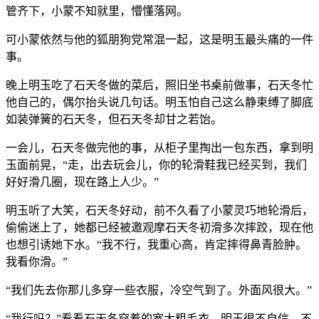
管齐下，小蒙不知就里，懵懂落网。
可小蒙依然与他的狐朋狗党常混一起，这是明玉最头痛的一件
事。
晚上明玉吃了石天冬做的菜后，照旧坐书桌前做事，石天冬忙
他自己的，偶尔抬头说几句话。明玉怕自己这么静束缚了脚底
如装弹簧的石天冬，但石天冬却甘之若饴。
一会儿，石天冬做完他的事，从柜子里掏出一包东西，拿到明
玉面前晃，“走，出去玩会儿，你的轮滑鞋我已经买到，我们
好好滑几圈，现在路上人少。”
明玉听了大笑，石天冬好动，前不久看了小蒙灵巧地轮滑后，
偷偷迷上了，她都已经被邀观摩石天冬初滑多次摔跤，现在他
也想引诱她下水。“我不行，我重心高，肯定摔得鼻青脸肿。
我看你滑。”
“我们先去你那儿多穿一些衣服，冷空气到了。外面风很大。”
“我行吗？”看看石天冬穿着的宽大粗毛衣，明玉很不自信，不