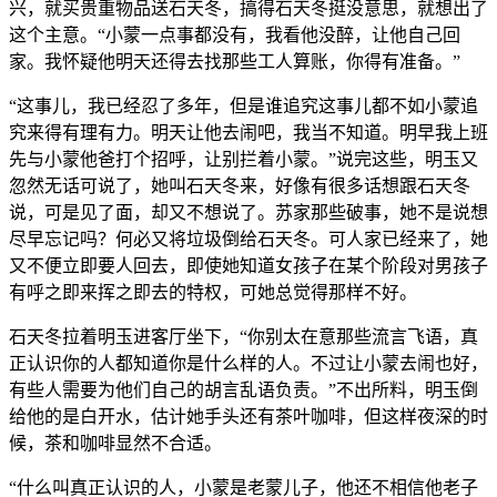
兴，就买贵重物品送石天冬，搞得石天冬挺没意思，就想出了
这个主意。“小蒙一点事都没有，我看他没醉，让他自己回
家。我怀疑他明天还得去找那些工人算账，你得有准备。”
“这事儿，我已经忍了多年，但是谁追究这事儿都不如小蒙追
究来得有理有力。明天让他去闹吧，我当不知道。明早我上班
先与小蒙他爸打个招呼，让别拦着小蒙。”说完这些，明玉又
忽然无话可说了，她叫石天冬来，好像有很多话想跟石天冬
说，可是见了面，却又不想说了。苏家那些破事，她不是说想
尽早忘记吗？何必又将垃圾倒给石天冬。可人家已经来了，她
又不便立即要人回去，即使她知道女孩子在某个阶段对男孩子
有呼之即来挥之即去的特权，可她总觉得那样不好。
石天冬拉着明玉进客厅坐下，“你别太在意那些流言飞语，真
正认识你的人都知道你是什么样的人。不过让小蒙去闹也好，
有些人需要为他们自己的胡言乱语负责。”不出所料，明玉倒
给他的是白开水，估计她手头还有茶叶咖啡，但这样夜深的时
候，茶和咖啡显然不合适。
“什么叫真正认识的人，小蒙是老蒙儿子，他还不相信他老子