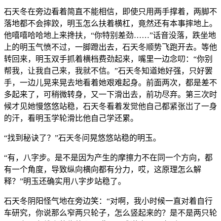
石天冬在旁边看着简直不能相信，即使只用两手撑着，两脚不
落地都不会摔跤，明玉怎么扶着横杠，竟然还有本事摔地上。
他嘻嘻哈哈地上来搀扶，“你特别差劲……”话音没落，跌坐地
上的明玉气愤不过，一脚蹬出去，石天冬顺势飞跑开去。等他
转回来，明玉双手抓着横档费劲起来，嘴里一边念叨：“你别
帮我，让我自己来，我就不信。”石天冬知道她好强，只好罢
手，一边儿晃来晃去地看着她艰难起身。前面两次，都是差不
多起来了，可稍微转身，又一下滑出去，前功尽弃。第三次时
候才见她慢悠悠站稳，石天冬看着发觉他自己都紧张岀了一身
的汗，看明玉学轮滑比他自己学还累。
“找到秘诀了？”石天冬问晃悠悠站稳的明玉。
“有，八字步。是不是因为产生的摩擦力不在同一个方向，都
有一个角度，导致纵向横向都有分力，哎，这原理怎么解
释？”明玉还确实用八字步站稳了。
石天冬阴阳怪气地在旁边笑：“对啊，我小时候一直对着自行
车研究，你说那么窄两只轮子，怎么竖起来的？是不是两只轮