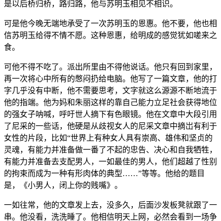
是以后桥归桥，路归路，他与苏明玉相见不相识。
可是他今晚无端地承受了一次苏明玉的恩惠。他不要，他也相
信苏明玉给得不情不愿。这种恩惠，给明成的感觉犹如嗟来之
食。
可他不得不吃了。派出所里由不得他说话。他只有回到家里，
再一次将心中所有的憋闷扔给电脑。他写了一篇文章，他的打
字几乎没有中断，他不需要思考，文字就这么源源不断地流于
他的指端。他为妈和朱丽这样的靠自己能力立足社会获得地位
的强女子呐喊，呼吁世人摘下有色眼镜。他在文章中大段引用
了尼采的一些话，他硬是从歧视女人的尼采文章中摘岀有利于
女性的片段，比如“世界上有种女人具有崇高、雄伟和坚贞的
灵魂，有能力并准备做一番了不起的忠告、决心和自我牺牲，
有能力并准备去支配男人，一如最佳的男人，他们超越了性别
的拘束而成为一种有形肉体的典型……”等等。他给的题目
是，《小男人，闭上你的贱嘴》。
一如往常，他的文章发上去，没多久，后面沙发板凳就跟了一
串。他没看，洗洗睡了。他相信明天上网，必然会看到一场争