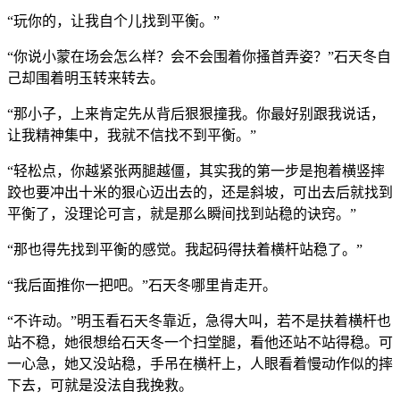
“玩你的，让我自个儿找到平衡。”
“你说小蒙在场会怎么样？会不会围着你搔首弄姿？”石天冬自
己却围着明玉转来转去。
“那小子，上来肯定先从背后狠狠撞我。你最好别跟我说话，
让我精神集中，我就不信找不到平衡。”
“轻松点，你越紧张两腿越僵，其实我的第一步是抱着横竖摔
跤也要冲出十米的狠心迈出去的，还是斜坡，可出去后就找到
平衡了，没理论可言，就是那么瞬间找到站稳的诀窍。”
“那也得先找到平衡的感觉。我起码得扶着横杆站稳了。”
“我后面推你一把吧。”石天冬哪里肯走开。
“不许动。”明玉看石天冬靠近，急得大叫，若不是扶着横杆也
站不稳，她很想给石天冬一个扫堂腿，看他还站不站得稳。可
一心急，她又没站稳，手吊在横杆上，人眼看着慢动作似的摔
下去，可就是没法自我挽救。