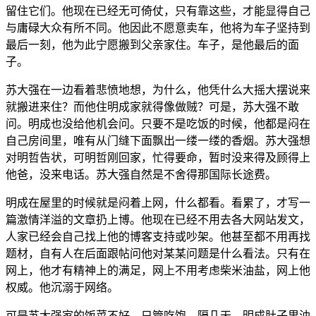
留住它们。他现在已经无可倚仗，只有靠这些，才能显得自己
与庸碌大众有所不同。他因此不愿意卖车，他将为车子坚持到
最后一刻，他为此宁愿搬到父亲家住。车子，是他最后的面
子。
苏大强在一边看着悲愤地想，为什么，他凭什么大摇大摆说来
就搬进来住？而他住明成家就得像做贼？可是，苏大强不敢
问。明成也没给他机会问。只要不是吃饭的时候，他都是闷在
自己房间里，唯有从门缝下面飘出一缕一缕的香烟。苏大强想
对明哲告状，可明哲刚回家，忙得要命，暂时没来得及顾得上
他爸，没来电话。苏大强自然是不舍得那国际长途费。
明成在屋里的时候就是闷着上网，什么都看。看累了，才写一
篇激情洋溢的文章扔上博。他现在已经不用去各大网站发文，
人家已经会自己找上他的博客支持或吵架。他甚至都不用再找
题材，自有人在后面跟帖问他对某某问题是什么看法。只有在
网上，他才有精神上的满足，网上不用考虑柴米油盐，网上他
权威。他沉溺于网络。
可是苏大强家的饭菜不好，只管吃饱。隔几天，明成肚子里油