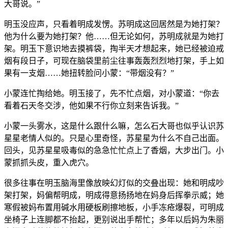
大哥说。”
明玉没应声，只看着明成发愣。苏明成这回居然是为她打架？
他为什么要为她打架？他……但无论如何，苏明成就是为她打
架。明玉下意识地去摸裤袋，掏半天才想起来，她已经被迫戒
烟有段日子，可现在脑袋里前尘往事轰轰烈烈地打架，手上如
果有一支烟……她扭转脸问小蒙：“带烟没有？”
小蒙连忙掏给她。明玉接了，先不忙点烟，对小蒙道：“你去
看着石天冬交涉，他如果不行你立刻来告诉我。”
小蒙一头雾水，这是什么跟什么嘛，怎么石大哥也似乎认识苏
星星老情人似的。只是心里奇怪，苏星星为什么不自己出面。
回头，见苏星星吸毒似的急急忙忙点上了香烟，大步出门。小
蒙抓抓头皮，重入虎穴。
很多往事在明玉脑海里像放映幻灯似的交叠出现：她和明成吵
架打架，妈偏帮明成，明成得意扬扬地在妈身后挥拳示威；她
寒假被妈布置用碱水用硬板刷擦地板，小手冻疮爆裂，可明成
坐椅子上连脚都不抬起，更别说出手帮忙；多年以后妈为朱丽