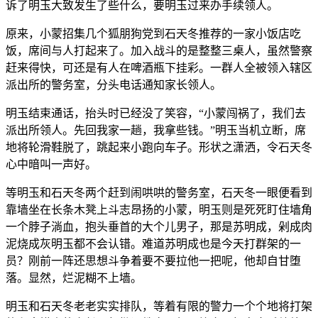
诉了明玉大致发生了些什么，要明玉过来办手续领人。
原来，小蒙招集几个狐朋狗党到石天冬推荐的一家小饭店吃
饭，席间与人打起来了。加入战斗的是整整三桌人，虽然警察
赶来得快，可还是有人在啤酒瓶下挂彩。一群人全被领入辖区
派出所的警务室，分头电话通知家长领人。
明玉结束通话，抬头时已经没了笑容，“小蒙闯祸了，我们去
派出所领人。先回我家一趟，我拿些钱。”明玉当机立断，席
地将轮滑鞋脱了，跳起来小跑向车子。形状之潇洒，令石天冬
心中暗叫一声好。
等明玉和石天冬两个赶到闹哄哄的警务室，石天冬一眼便看到
靠墙坐在长条木凳上斗志昂扬的小蒙，明玉则是死死盯住墙角
一个脖子淌血，抱头垂首的大个儿男子，那是苏明成，剁成肉
泥烧成灰明玉都不会认错。难道苏明成也是今天打群架的一
员？刚前一阵还思想斗争着要不要拉他一把呢，他却自甘堕
落。显然，烂泥糊不上墙。
明玉和石天冬老老实实排队，等着有限的警力一个个地将打架