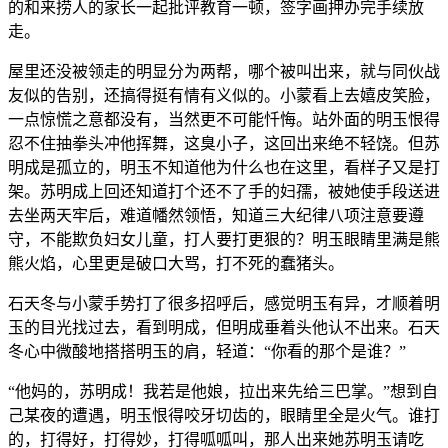
的和来捞人的家长一起批评教育一顿，签字画押办完手续放
走。
屋里还没被领走的明显分为两帮，哪个被叫出来，就与同伙战
友似的告别，还搞得挺有情有义似的。小蒙看上去嬉皮笑脸，
一点惊慌之意都没有，当然更不可能忏悔。站外面的明玉恨得
忍不住抽拳头冲他挥舞，这臭小子，这回出来绝不轻饶。但苏
明成是孤立的，明玉不知道他为什么也在这里，看样子又是打
架。苏明成上回还知道打个还不了手的妇孺，被她使手段送进
去坐两天牢后，难道幡然领悟，知道三大纪律八项注意要遵
守，不能欺负妇女儿童，打人要打更狠的？明玉眼睛里满是熊
熊火焰，心里更是破口大骂，打不死的蠢猪头。
石天冬与小蒙手势打了很多招呼后，感觉明玉有异，才顺着明
玉的目光找过去，看到明成，但明成垂着头他认不出来。石天
冬心中微酸地搭搭明玉的肩，轻道：“你看的那个是谁？”
“他妈的，苏明成！我若是他娘，拉出来先给三巴掌。”想到自
己某夜的遭遇，明玉恨得咬牙切齿的，眼睛里全是火气。谁打
的，打得好，打得妙，打得呱呱叫，那人出来她苏明玉请吃