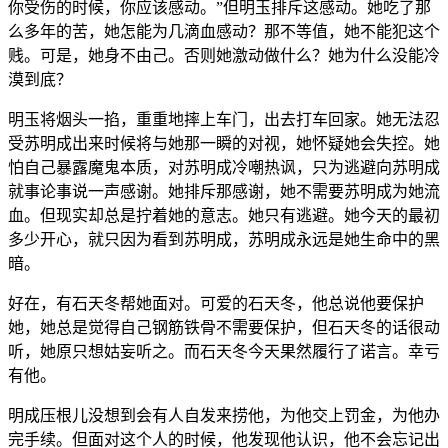
你受伤的时候，你应该感动。”但明玉排斥这感动。她吃了那
么多年的苦，她怎能为几滴血感动？那不等值，她不能犯这个
贱。可是，她身不由己。否则她激动做什么？她为什么没能冷
漠到底？
明玉将烟头一掐，重重地摔上车门，出去打车回家。她无法忍
受苏明成出来时候将与她那一瞬的对视，她怀疑她会失控。她
怕自己暴露魔鬼本质，对苏明成冷嘲热讽，只为逃避向苏明成
就事论事说一声感谢。她排斥那感谢，她不需要苏明成为她流
血。但现实却总是拧着她的意志。她只有逃避。她今天的最初
多少开心，就只因为看到苏明成，苏明成永远是她生命中的黑
暗。
好在，有石天冬帮她面对。可爱的石天冬，他总说他要保护
她，她总是觉得自己钢筋铁骨不需要保护，但石天冬的话很动
听，她原只想姑妄听之。而石天冬今天果然履行了诺言。幸亏
有他。
明成压根儿没想到会有人自发来捞他，为他交上罚金，为他办
完手续。但面对这个人的时候，他发现他认识，他不会忘记出