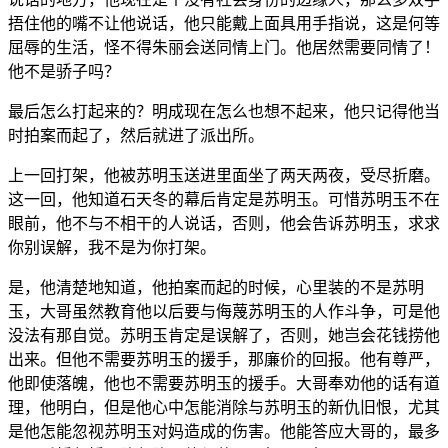
捂住他的嘴不让他说话，他只能戴上面具用手指说，这是何等
屈辱的生活，怪不得朱丽会送同情上门。他居然需要同情了！
他不是骄子吗？
最后怎么打起来的？明成现在怎么也想不起来，他只记得他当
时拍案而起了，然后就进了派出所。
上一回打架，他被苏明玉送进里面坐了两天两夜，受尽折磨。
这一回，他知道石天冬的幕后肯定是苏明玉。可惜苏明玉不在
眼前，他不与不相干的人说话，否则，他会告诉苏明玉，求求
你别误解，我不是为你打架。
是，他清楚地知道，他拍案而起的时候，心里装的不是苏明
玉，大哥虽然教育他以后要与侮蔑苏明玉的人作斗争，可是他
没法有那自觉。苏明玉肯定是误解了，否则，她岂会花钱捞他
出来。但他不需要苏明玉的援手，那廉价的回报。他有尊严，
他即使落魄，他也不需要苏明玉的援手。大哥奉劝他的话有道
理，他明白，但是他心中怎能消除与苏明玉的新仇旧恨，尤其
是他怎能忽视苏明玉对妈造成的伤害。他能答应大哥的，最多