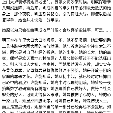
上门大肆装修将她扫地出门，苏家女将吵架时候，明成挥着拳
头帮妈压阵；再后来，明成挥着的拳头终于落到毫无抵抗的她
身上，那个夜晚，明玉刻骨铭心，引为奇耻大辱。即使以后报
复得手，她也并未快活一分半毫。
她原以为只会在给明成收尸时候才会放弃前尘往事，可是……
明玉坐在车里大口大口地吸烟，不，她不是吸烟，她需要借助
工具将胸中大团大团的浊气泄洪。她与苏家的前尘往事太过不
堪，回忆是对自己神经的折磨。她的出生，她的长大，她的离
家，哪样是欢天喜地心甘情愿？人最悲惨的莫过于不能选择出
身。别人可以人之初，性本善，而她虽然没有入教，却实实在
在背负原罪，父母将罪恶将仇恨倾注于胚胎，她是开放于阴暗
家庭的罪恶之花。谁能知道，她从初中起，就已经时时压抑自
己心中的暴戾？谁能知道，她高中时心理的阴暗，她曾经一夜
掐断数学教研室所有粉笔？她强迫着自己做好人，做符合社会
规范的好人，可她走得多么艰难。她是被伤了心的人，她的心
千疮百孔，她虽然四肢无恙，可她自己知道，她是伤残人士，
而且是重度伤残，她身体里的某一部分已经再也不会复原。如
今，她以为她已经抛离了苏家，可以重新做人，她已经晕乎乎