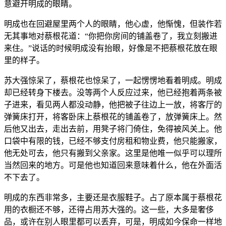
意避开明成的眼睛。
明成也在回避屋里两个人的眼睛，他心虚，他惭愧，但装作若
无其事地对蔡根花道：“你把你房间的铺盖卷了，我立刻搬进
来住。”说话的时候明成没有抬眼，好像是不把蔡根花放在眼
里的样子。
苏大强惊呆了，蔡根花也惊呆了，一起愣愣地看着明成。明成
却已经转身下楼去。没等两个人反应过来，他已经抱着两条被
子进来，看见两人都没动静，他把被子往边上一放，将客厅的
弹簧床打开，将客卧床上蔡根花的铺盖卷了，放弹簧床上。然
后他又出去，走出去前，用凳子将门倚住，免得被风关上。他
口袋中有限的钱，已经不够支付房租和物业费，他只能搬家，
他无处可去，他只有搬到父亲家。这里是他唯一似乎可以理所
当然回来的地方。可是他也知道回来意味着什么，他在外面活
不下去了。
明成的东西非常多，主要还是衣服鞋子。占了原本属于蔡根花
用的衣橱还不够，还得占用苏大强的。这一些，大多是奢侈
品，或许在别人眼里都可以丢弃，可是，明成如今保命一样地