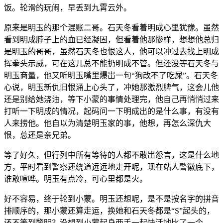
饭。轮滑的玩闹，早丢到九霄云外。
原来是明玉的那个混账二哥。石天冬看着明成心里犹豫。虽然
看到明成脖子上的血已经凝固，但看着他那惨样，想想他总归
是明玉的哥哥，虽然石天冬也恨这人，他可以冲过去找上明成
挥拳头示威，可在这儿总不能扔明成不管。但还没等石天冬与
明玉商量，他又听明玉嘴里爆岀一句“狗改不了吃屎”。石天冬
心说，明玉新仇旧恨涌上心头了，冲她那激烈脾气，这会儿他
还是别给她浇油，等下小蒙的事情处理完，他自己再悄悄过来
打听一下明成的情况，起码问一下明成出的是什么事，有没有
人来捞他。他自以为清楚明玉家的事，他想，再怎么深仇大
恨，总还是亲兄弟。
等了好久，但行列中所有等待的人都不敢岀怨言，这是什么地
方，平时看到警察还绕道远远地走开呢，现在站人警徽底下，
谁敢喧哗。明玉有点冷，可心里都是火。
好不容易，终于轮到小蒙。明玉还想呢，是不是按名字的拼音
排顺序的，那小蒙还算走运，换她和石天冬都是“S”起头的，
还不等到黎明？没想到小蒙起身两手一起快活地比了一个