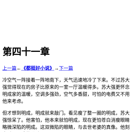
第四十一章
上一篇
←
《都挺好小说》
→
下一篇
冷空气一阵接着一阵地南下，天气迅速地冷了下来。不过苏大
强觉得现在的房子比原来的一室一厅温暖得多。苏大强更怀念
明成家的温暖，空调多强劲，空气多香甜，可怕的电费又不用
他来考虑。
但才想到明成，明成就来敲门。看见瘦了整一圈的明成，苏大
强惊呆了。他害怕，他本来就怕明成，现在更怕苍白消瘦眼睛
略微深陷的明成。这双微陷的眼睛，与去世老婆的真像。他刻