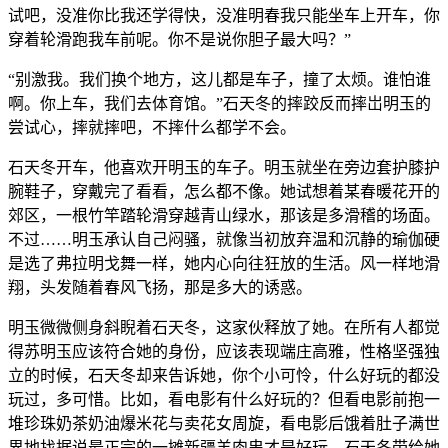
试吧，没准你比我还学得快，没准明春我只能坐车上开车，你
穿着轮滑跑我车前呢。你不是说你胆子最大吗？”
“别激我。我们换个地方，这儿都是车子，撞了太烦。谁怕谁
啊。你上车，我们去体育馆。”石天冬的摔跤反而摔岀明玉的
尝试心，摔就摔吧，不摔什么都学不会。
石天冬开车，他喜欢开明玉的车子。明玉就坐在旁边套护膝护
腕鞋子，穿戴完了看看，怎么都不像。她试想着某春暖花开的
郊区，一根竹竿踏轮滑穿越青山绿水，那该是多滑稽的场面。
不过……明玉承认自己闷骚，就像当初放弃温和沉静的瑜伽硬
是选了弗拉明戈舞一样，她内心向往狂放的生活。风一样地滑
翔，头发随着春风飞扬，那是多大的诱惑。
明玉微微侧身斜睨着石天冬，这家伙释放了她。在所有人都觉
得苏明玉应该符合她的身份，应该表现端庄高雅，性格坚强独
立的时候，石天冬却来告诉她，你个小可怜，什么好玩的都没
玩过，多可惜。比如，看电影有什么好玩的？但看电影前抱一
堆珍珠奶茶奶油爆米花与卖花女周旋，看电影后饿着肚子满世
界地找据说最正宗的一摊新疆羊肉串才是好玩。石天冬带给她