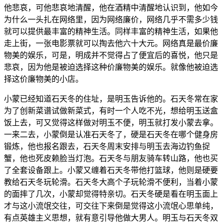
他悲哀，可他悲哀地清醒，他在酒精中清醒地认识到，他如今
为什么一头扎在网络里，因为网络廉价，网络几乎不需多少钱
就可以提供最丰富的精神生活。同样丰富的精神生活，如果他
走上街，一张电影票就可以掏去他六十大元。网络真是最价廉
物美的娱乐，可是，明成并不觉得占了便宜后的喜悦，他只是
悲哀，因为他是被迫选择这种价廉物美的娱乐。就像他被迫选
择这价廉物美的小店。
小蒙已经知道石天冬的住址，是明玉告诉他的。石天冬常在家
为了创新菜谱试做新菜式，有时一个人吃不光，想给明玉送盒
饭上去，可又觉得这样做对明玉不便，明玉就打发小蒙去拿。
一来二去，小蒙倒是认准石天冬了，硬是石天冬在哪个健身房
锻炼，他也报名跟去，石天冬周末安排与明玉去海边钓鱼捉
蟹，他也死皮赖脸当灯泡。石天冬与朋友骑车转山路，他也买
了全套设备跟上。小蒙又缠着石天冬带他打篮球，他则是硬要
教给石天冬玩轮滑。石天冬大高个子玩轮滑不便利，当着小蒙
的面摔了几次，小蒙却觉得特亲切。石天冬硬是看在明玉面上
才与这小流氓交往，可交往下来倒是觉得这小流氓心思单纯，
有点英雄主义思想，就有意引导他做大男人。明玉与石天冬双