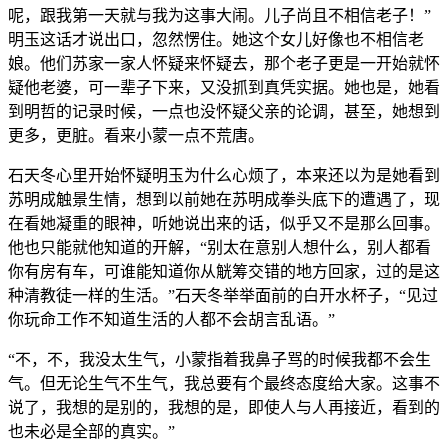
呢，跟我第一天就与我为这事大闹。儿子尚且不相信老子！”
明玉这话才说出口，忽然愣住。她这个女儿好像也不相信老
娘。他们苏家一家人怀疑来怀疑去，那个老子更是一开始就怀
疑他老婆，可一辈子下来，又没抓到真凭实据。她也是，她看
到明哲的记录时候，一点也没怀疑父亲的论调，甚至，她想到
更多，更脏。看来小蒙一点不荒唐。
石天冬心里开始怀疑明玉为什么心烦了，本来还以为是她看到
苏明成触景生情，想到以前她在苏明成拳头底下的遭遇了，现
在看她凝重的眼神，听她说出来的话，似乎又不是那么回事。
他也只能就他知道的开解，“别太在意别人想什么，别人都看
你有房有车，可谁能知道你从觥筹交错的地方回家，过的是这
种清教徒一样的生活。”石天冬举举面前的白开水杯子，“见过
你玩命工作不知道生活的人都不会胡言乱语。”
“不，不，我没太生气，小蒙指着我鼻子骂的时候我都不会生
气。但无论生气不生气，我总要有个最终态度给大家。这事不
说了，我想的是别的，我想的是，即使人与人再接近，看到的
也未必是全部的真实。”