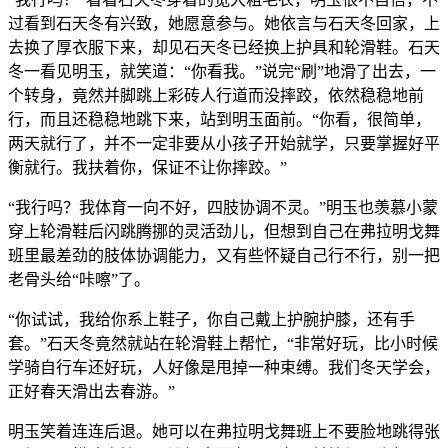
过看到石天冬有兴致，她愿意参与。她依言与石天冬回家，上
去换了厚衣服下来，却见石天冬已经换上护具和轮滑鞋。石天
冬一看见明玉，就笑道：“你看我。”说完“刷”地滑了出去，一
个转身，竟然并脚跳上彩砖人行道而没摔跤，依然稳稳地前
行，而且还稳稳地跳下来，站到明玉面前。“你看，很简单，
两天就行了，并不一定非要从小孩子开始就学，只要掌握好平
衡就行。我扶着你，保证不让你摔跤。”
“我行吗？我体育一向不好，四肢协调不灵。”明玉也羡慕小蒙
穿上轮滑鞋后闪跳腾挪的灵活劲儿，但想到自己在弗拉明戈舞
班里最差劲的肢体协调能力，又有些怀疑自己行不行，别一把
老骨头给“咔嚓”了。
“你试试，我给你系上鞋子，你自己戴上护腕护膝，还有手
套。”石天冬竟然就站在轮滑鞋上帮忙，“非常好玩，比小时候
学骑自行车还好玩，人好像是甩掉一种束缚。我们冬天学会，
正好春天滑出去春游。”
明玉笑着连连后退。她可以在弗拉明戈舞班上不要脸地跳得张