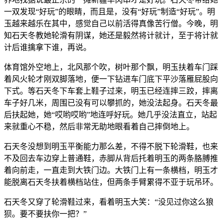
一双发现“好玩”的眼睛，而且是，没有“好玩”制造“好玩”。明
玉越来越乐在其中，感觉自己以前活得真像苦行僧。今晚，明
知石天冬教她轮滑有阴谋，她还是毅然将计就计，至于将计就
计后谁擒拿下谁，再说。
体育馆外空地上，北风那个吹，树叶那个飘，明玉扶着车门踩
着风火轮才刚双脚落地，便一下钻进车门底下平沙落雁屁股向
下式。等石天冬下车套上鞋子过来，明玉已经连摔三跤，摔离
车子好几米，周围已没有可以攀抓的，她没法起身。石天冬最
后扶起她，她“哎哟哎哟”地连呼好玩。她几乎没法直立，站起
来就重心不稳，然后非常无助地眼看着自己摔倒地上。
石天冬没想到明玉平衡能力那么差，不得不脱下轮滑鞋，也来
不及回去车边穿上普通鞋，赤脚从背后托着明玉的两条胳膊推
着向前走，一直走到大铁门边。大铁门上有一条横档，明玉才
能脱离石天冬扶着横档站住，但两条手臂累得不亚于玩吊环。
石天冬又穿了轮滑鞋过来，看着明玉大笑：“没见过你这么狼
狈。要不要扶你一把？”