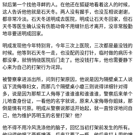
狱后第一个找他寻衅的人。在他还在狐疑地看着这人的时候，
这人告诉他他就是石天冬。两人没有握手，也没互相说谢谢，
都非常冷淡。石天冬送明成去医院，明成让石天冬回家，但石
天冬等医生确认没有伤筋动骨不用缝针后才离开，没非常殷勤
地非要送明成回家。
明成发现他今年特别背，今年三次上医院，三次都是最没钱的
时候。他等到石天冬一走，也没配药没打针，临时做的病历卡
都没拿，就悄悄绕医院后门走了。他没钱打车，他也需要静下
心来为自己的打架行为诧异。
被警察拿进派出所，问到打架原因，他说是因为隔壁桌工人说
话下流侮辱妇女，而那几个隔壁桌小瘪三则说得详细针对得
多，说是因为那帮工人侮辱了谁谁谁和谁谁谁，警察后来单个
儿地查身份证，一看他的名字就说，原来人家侮辱你姐妹，那
倒是情有可原。明成从警察说那话开始起，就一直惊讶地问自
己，他为维护苏明玉的名誉打架？他？
他不得不用冷风洗涤他的脑子，回忆当初打架前发生的所有。
他记得他喝了两瓶啤酒，后来又要了一瓶，他后来打人用的啤