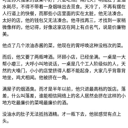
水耗尽，不得不带着一身烟味出去觅食。天冷了，不再有摆在
人行道上的快餐，而那些小店里面的实在太脏，他无法凑合。
太好的店，他的钱包又无法凑合。他寻找再三，才找到一家稍
微像样的，他记得，好像这家店在网上有点名气，说是价廉物
美。
他点了几个浓油赤酱的菜，他现在的胃呼唤这种没档次的菜。
而后，他又要了两瓶啤酒。环顾小店，已经坐满。一桌是一大
帮小瘪三，大呼小叫地说话，一桌是几个工人阶级似的人，天
然的大嗓门，小小的店堂挤得人都不能起身，大家几乎背靠背
地坐，鸡犬相闻。他被挤在一角。
满屋子的烟酒臭。而才是半年以前，他只进最高档的饭店。落
差，什么叫落差，谁能相信网络上的名人居然会挤在这样的小
地方吃最廉价的菜喝最廉价的酒。
没油水的肚子无法抵挡酒精。才一瓶下去，他就感觉有点上
头。