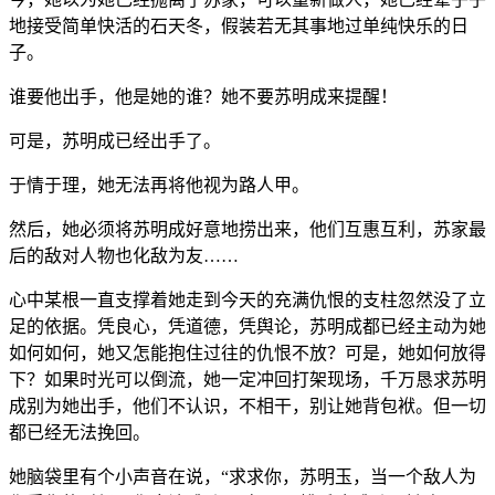
地接受简单快活的石天冬，假装若无其事地过单纯快乐的日
子。
谁要他出手，他是她的谁？她不要苏明成来提醒！
可是，苏明成已经出手了。
于情于理，她无法再将他视为路人甲。
然后，她必须将苏明成好意地捞出来，他们互惠互利，苏家最
后的敌对人物也化敌为友……
心中某根一直支撑着她走到今天的充满仇恨的支柱忽然没了立
足的依据。凭良心，凭道德，凭舆论，苏明成都已经主动为她
如何如何，她又怎能抱住过往的仇恨不放？可是，她如何放得
下？如果时光可以倒流，她一定冲回打架现场，千万恳求苏明
成别为她出手，他们不认识，不相干，别让她背包袱。但一切
都已经无法挽回。
她脑袋里有个小声音在说，“求求你，苏明玉，当一个敌人为