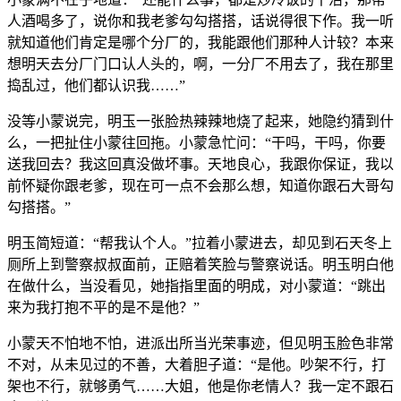
人酒喝多了，说你和我老爹勾勾搭搭，话说得很下作。我一听
就知道他们肯定是哪个分厂的，我能跟他们那种人计较？本来
想明天去分厂门口认人头的，啊，一分厂不用去了，我在那里
捣乱过，他们都认识我……”
没等小蒙说完，明玉一张脸热辣辣地烧了起来，她隐约猜到什
么，一把扯住小蒙往回拖。小蒙急忙问：“干吗，干吗，你要
送我回去？我这回真没做坏事。天地良心，我跟你保证，我以
前怀疑你跟老爹，现在可一点不会那么想，知道你跟石大哥勾
勾搭搭。”
明玉简短道：“帮我认个人。”拉着小蒙进去，却见到石天冬上
厕所上到警察叔叔面前，正赔着笑脸与警察说话。明玉明白他
在做什么，当没看见，她指指里面的明成，对小蒙道：“跳出
来为我打抱不平的是不是他？”
小蒙天不怕地不怕，进派出所当光荣事迹，但见明玉脸色非常
不对，从未见过的不善，大着胆子道：“是他。吵架不行，打
架也不行，就够勇气……大姐，他是你老情人？我一定不跟石