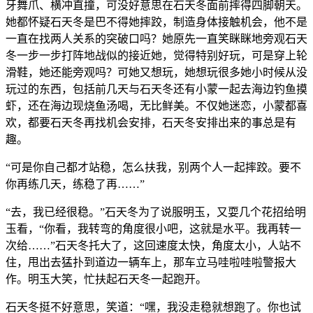
牙舞爪、横冲直撞，可没好意思在石天冬面前摔得四脚朝天。
她都怀疑石天冬是巴不得她摔跤，制造身体接触机会，他不是
一直在找两人关系的突破口吗？她原先一直笑眯眯地旁观石天
冬一步一步打阵地战似的接近她，觉得特别好玩，可是穿上轮
滑鞋，她还能旁观吗？可她又想玩，她想玩很多她小时候从没
玩过的东西，包括前几天与石天冬还有小蒙一起去海边钓鱼摸
虾，还在海边现烧鱼汤喝，无比鲜美。不仅她迷恋，小蒙都喜
欢，都要石天冬再找机会安排，石天冬安排出来的事总是有
趣。
“可是你自己都才站稳，怎么扶我，别两个人一起摔跤。要不
你再练几天，练稳了再……”
“去，我已经很稳。”石天冬为了说服明玉，又耍几个花招给明
玉看，“你看，我转弯的角度很小吧，这就是水平。我再转一
次给……”石天冬托大了，这回速度太快，角度太小，人站不
住，甩出去猛扑到道边一辆车上，那车立马哇啦哇啦警报大
作。明玉大笑，忙扶起石天冬一起跑开。
石天冬挺不好意思，笑道：“嘿，我没走稳就想跑了。你也试