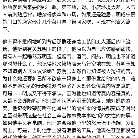
酒瓶就是后来要的那一瓶，第三瓶，对。小店环境太差，人与
人前胸贴后背，嘈杂得像鸡鸭市场，如果还是独居，明成宁愿
站门口等店家炒岀几个菜打包了带回家吃，可现在他寄人篱
下。
他不得不憋闷地听到背后那群还穿着工装的工人酒后的下流
话，他听到有关苏明玉的段子。他原以为自己应该感到痛快，
竟有人一起唾骂苏明玉，但烟气、酒气、闷热，明成也不知道
那时想什么了，他记得他义愤填膺天马行空地在想，苏明玉知
不知道别人这么议论她？苏明玉既然自己知道被人冤枉的苦，
为什么她还要将己所不欲施于妈身上？那份发给他的传真，难
道不是她对妈的无端猜测与诬陷？大哥还说传真内容是真的，
可是……明成又不得不承认，因为他也知道传真内容是真的，
大哥不会诬陷妈。他只是不认同苏明玉的态度，她对妈的态
度。他记得吵架前听在他耳朵里的隔壁桌的侮蔑都变成了对妈
甚至对朱丽这些在社会上辛苦做事凭本事吃饭的女性的侮辱，
如果他手头有电脑，他一准会将他心里的怒斥流于指端，发到
网上。可是，当时他手上没有泄愤的工具，他现在甚至都没有
说话的地方，他现在是个没有社会身份的边缘人，那么多双手