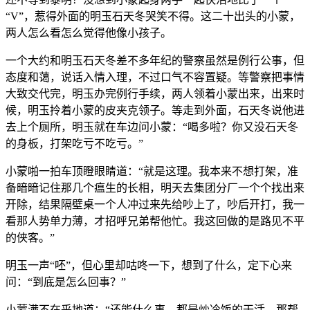
“V”，惹得外面的明玉石天冬哭笑不得。这二十出头的小蒙，
两人怎么看怎么觉得他像小孩子。
一个大约和明玉石天冬差不多年纪的警察虽然是例行公事，但
态度和蔼，说话入情入理，不过口气不容置疑。等警察把事情
大致交代完，明玉办完例行手续，两人领着小蒙出来，出来时
候，明玉拎着小蒙的皮夹克领子。等走到外面，石天冬说他进
去上个厕所，明玉就在车边问小蒙：“喝多啦？你又没石天冬
的身板，打架吃亏不吃亏。”
小蒙啪一拍车顶瞪眼睛道：“就是这理。我本来不想打架，准
备暗暗记住那几个瘟生的长相，明天去集团分厂一个个找出来
开除，结果隔壁桌一个人冲过来先给吵上了，吵后开打，我一
看那人势单力薄，才招呼兄弟帮他忙。我这回做的是路见不平
的侠客。”
明玉一声“呸”，但心里却咕咚一下，想到了什么，定下心来
问：“到底是怎么回事？”
小蒙满不在乎地道：“还能什么事，都是炒冷饭的干活，那帮