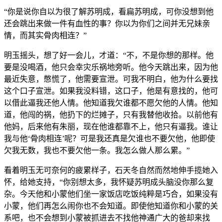
“你是说你自以为很了解苏明成，看扁苏明成，可你没想到他
还会跳出来做一件有血性的事？你以为你们之间并无兄妹亲
情，而其实骨肉相连？”
明玉摇头，想了好一会儿，才道：“不，不是你想的那样。他
要是没喝酒，他只会幸灾乐祸地旁听。他今天跳出来，因为他
最近失意，憋慌了，他需要宣泄。可我不明白，他为什么要找
这个口子宣泄。如果我没料错，这口子，他是有意找的，他可
以借此逼我还他人情。他知道我欠谁都不愿欠他的人情。他知
道，他闯的祸，他扔下的烂摊子，只有我替他收拾。以前他有
他妈，后来他有朱丽，现在他谁都靠不上，他只有逼我。谁让
我与他‘骨肉相连’呢？可是我还真是欠谁也不要欠他，他即使
欠我无数，我也不要欠他一条。我怎么做人那么累。”
看着明玉无可奈何的疲累样子，石天冬自然而然地伸手揽她入
怀，给她支持，“你别想太多，我怀疑苏明成头脑没你那么复
杂。今天他和小蒙他们坐一家饭店吃饭纯粹是巧合，如果没有
小蒙，他们再怎么闹你也不会知道。即使他知道你和小蒙的关
系吧，也不会想到小蒙被抓进去不找他神通广大的爸却来找