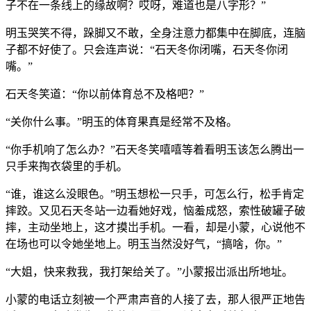
子不在一条线上的缘故啊？哎呀，难道也是八字形？”
明玉哭笑不得，跺脚又不敢，全身注意力都集中在脚底，连脑
子都不好使了。只会连声说：“石天冬你闭嘴，石天冬你闭
嘴。”
石天冬笑道：“你以前体育总不及格吧？”
“关你什么事。”明玉的体育果真是经常不及格。
“你手机响了怎么办？”石天冬笑嘻嘻等着看明玉该怎么腾出一
只手来掏衣袋里的手机。
“谁，谁这么没眼色。”明玉想松一只手，可怎么行，松手肯定
摔跤。又见石天冬站一边看她好戏，恼羞成怒，索性破罐子破
摔，主动坐地上，这才摸岀手机。一看，却是小蒙，心说他不
在场也可以令她坐地上。明玉当然没好气，“搞啥，你。”
“大姐，快来救我，我打架给关了。”小蒙报岀派出所地址。
小蒙的电话立刻被一个严肃声音的人接了去，那人很严正地告