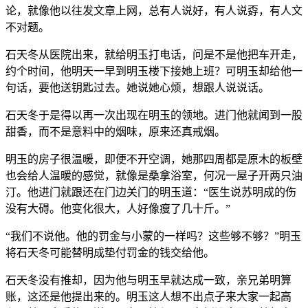
论，就像他以往发文章上网，总有人说好，有人说孬，有人文
不对题。
石天冬从医院出来，就给明玉打电话，问是不是他把车开走，
约个时间，他明天一早到明玉楼下接她上班？可明玉却给他一
句话，要他送钥匙过去。她说她心烦，想跟人说说话。
石天冬于是得以再一次出现在明玉的领地。进门他就闻到一股
甜香，而不是意料中的烟味，原来还真戒烟。
明玉的房子很温暖，即便不开空调，她那四周都是原木的板壁
也会给人温暖的感觉，就像是桑拿浴室，何况一屋子开两只油
汀。他进门就跟还在门边关门的明玉道：“医生说苏明成的伤
没有大碍。他变化很大，人好像瘦了几十斤。”
“我们不说他。他的罚金与小蒙的一样吗？这些够不够？”明玉
将石天冬可能替明成垫付罚金的钱交给他。
石天冬没有推却，因为他与明玉早就达成一致，亲兄弟明算
账，这还是他提出来的。明玉这人想不出点子来大家一起高