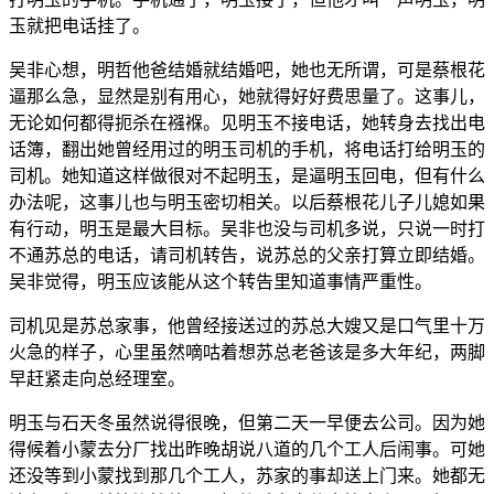
玉就把电话挂了。
吴非心想，明哲他爸结婚就结婚吧，她也无所谓，可是蔡根花
逼那么急，显然是别有用心，她就得好好费思量了。这事儿，
无论如何都得扼杀在襁褓。见明玉不接电话，她转身去找出电
话簿，翻出她曾经用过的明玉司机的手机，将电话打给明玉的
司机。她知道这样做很对不起明玉，是逼明玉回电，但有什么
办法呢，这事儿也与明玉密切相关。以后蔡根花儿子儿媳如果
有行动，明玉是最大目标。吴非也没与司机多说，只说一时打
不通苏总的电话，请司机转告，说苏总的父亲打算立即结婚。
吴非觉得，明玉应该能从这个转告里知道事情严重性。
司机见是苏总家事，他曾经接送过的苏总大嫂又是口气里十万
火急的样子，心里虽然嘀咕着想苏总老爸该是多大年纪，两脚
早赶紧走向总经理室。
明玉与石天冬虽然说得很晚，但第二天一早便去公司。因为她
得候着小蒙去分厂找出昨晚胡说八道的几个工人后闹事。可她
还没等到小蒙找到那几个工人，苏家的事却送上门来。她都无