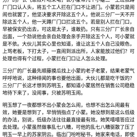
厂门口认人头，将五个工人拦在门口不让进门。小蒙若只是闹
闹也就罢了，他坚决要求开除这五个人，他说三分厂一天不开
除这五个人，他一天蹲厂门口拦这五个。若是别人拦在门口，
早被保安扔出去，可这是太子，谁敢扔。只有三分厂厂长亲自
出面，一个劲说他会亲自处理会亲手开除这五个人，可小蒙就
是不依。大伙儿其实心里也知道，谁让这五个人自己没眼色，
上骂老板，下打太子，一直闹到派出所，人家能放过他们？可
处理也得有个过程，小蒙拦在门口让人怎么处理。
三分厂的厂长最先顺藤摸瓜找上小蒙的老子老蒙，结果老蒙气
呼呼地说，这种绯闻的事也要他出面，大伙儿都是吃干饭的？
三分厂厂长这才想到苏明玉，都知道小蒙居然在销售公司稳稳
地待下来了，没闹事，只被苏明玉闹。
明玉想了一夜都想不出小蒙会怎么闹，也想不出怎么闹最有
效，她要是想到了，早悄悄指点了小蒙。她没想到是这么低级
的办法，别说，低级办法往往最直接最有效。她笑嘻嘻答应过
去处理。小蒙虽然做事乱七八糟，可他的乱七八糟驱散了压了
明玉一早上的苏家阴云。临出门吩咐秘书，她家来电话，即使