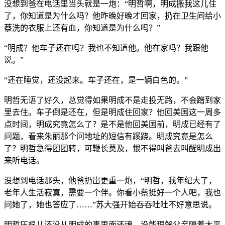
没想到爸在电话里当头就是一炮：“明哲啊，明成搬我这儿住
了，你知道是为什么吗？他昨晚好晚才回家，扔在卫生间给小
蔡洗的衣服上还有血，你知道是为什么吗？”
“明成？他车子还在吗？我也不知道他。他在家吗？我跟他
说。”
“还在睡觉，还没起来。车子还在，是一辆白色的。”
明哲无语了好久，总觉得如果明成不是走投无路，不会蹭到家
里去住。车子倒是还在，但是明成住回家？他回美国这一周多
点时间，明成究竟怎么了？是不是他回美国前，明成已经有了
问题，看来朱丽那个问地址的短信有蹊跷。明成究竟是怎么
了？明哲急得团团转，可鞭长莫及，恨不得叫爸去叫醒明成出
来听电话。
没想到电话那头，他爸扔岀更重一炮，“明哲，我年纪大了，
老年人生活寂寞，需要一个伴。你看小蔡挺好一个人吧，我也
问她了，她也答应了……”苏大强开始吞吞吐吐不好意思说。
明哲压根儿还没从明成的事里面还魂，没能理解父亲隔着太平