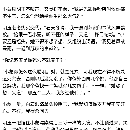
小蒙见明玉不吱声，又觉得不像：“我最先跟你吵架时候你都
不生气，怎么你爸结婚你生那么大气？”
明玉老老实实交代，“石天冬说，我一遇到苏家的事就风声鹤
唳。”抬眼一看小蒙，听不懂的样子，又道：“杯弓蛇影。”小
蒙还是摇头，她不得不想了想，又组织出词语，“我见着风就
是雨，一遇到苏家的事就跳。”
“你说苏家是你死穴不就完了？”
“小蒙你怎么这么聪明。对，就是死穴，可我现在不得不解决
这死穴去，否则以后没完没了。你爸外面再几个奶，他都自己
会解决，我那个爸找一个妈就得儿女帮手，不一样。”她想了
想，又道：“那五个工人，我放过他们了。”
小蒙一听，白着眼睛拿头顶明玉，“我就知道你支开我不安好
心。不行，我得杀回去。”
明玉一把挡住小蒙漂染得唐三彩一样的头发，不让顶过来，笑
道：“跟你说个道理。你作为公司里的太子，你是强者，谁见