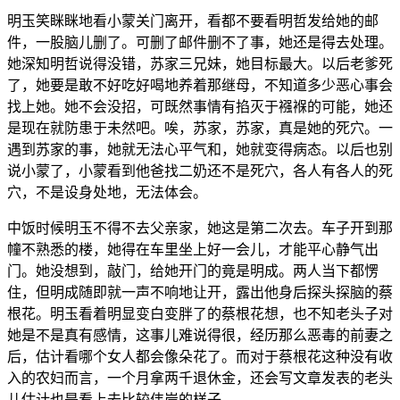
明玉笑眯眯地看小蒙关门离开，看都不要看明哲发给她的邮
件，一股脑儿删了。可删了邮件删不了事，她还是得去处理。
她深知明哲说得没错，苏家三兄妹，她目标最大。以后老爹死
了，她要是敢不好吃好喝地养着那继母，不知道多少恶心事会
找上她。她不会没招，可既然事情有掐灭于襁褓的可能，她还
是现在就防患于未然吧。唉，苏家，苏家，真是她的死穴。一
遇到苏家的事，她就无法心平气和，她就变得病态。以后也别
说小蒙了，小蒙看到他爸找二奶还不是死穴，各人有各人的死
穴，不是设身处地，无法体会。
中饭时候明玉不得不去父亲家，她这是第二次去。车子开到那
幢不熟悉的楼，她得在车里坐上好一会儿，才能平心静气出
门。她没想到，敲门，给她开门的竟是明成。两人当下都愣
住，但明成随即就一声不响地让开，露出他身后探头探脑的蔡
根花。明玉看着明显变白变胖了的蔡根花想，也不知老头子对
她是不是真有感情，这事儿难说得很，经历那么恶毒的前妻之
后，估计看哪个女人都会像朵花了。而对于蔡根花这种没有收
入的农妇而言，一个月拿两千退休金，还会写文章发表的老头
儿估计也是看上去比较伟岸的样子。