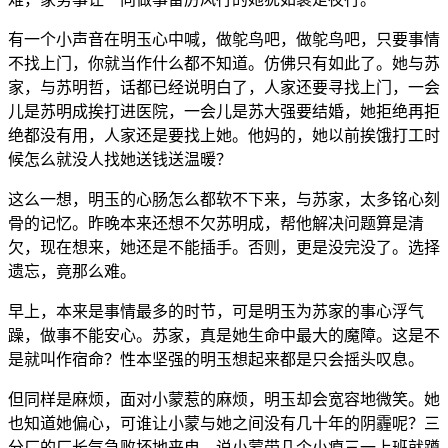
有一个小声音在明玉心中喊，做鸵鸟吧，做鸵鸟吧，只要事情
不找上门，你就当作什么都不知道。仿佛只有如此了。她与苏
家，与苏明哲，话都已经说明白了，人家还要寻找上门，一会
儿是苏明成挨打进医院，一会儿是苏大强要结婚，她拒绝再拒
绝都没有用，人家还是要找上她。他妈的，她以前挨饿打工时
候怎么就没人找她送钱送温暖？
这么一想，明玉的心肠怎么都软不下来，与苏家，太多铭心刻
骨的记忆。昨晚本来还想不欠苏明成，帮他解决问题算是清
欠，现在想来，她还是不能插手。否则，更是没完没了。选择
遗忘，竟那么难。
早上，本来是事情最多的时节，可是明玉为苏家的事心浮气
躁，做事不能安心。苏家，真是她生命中最大的魔障。这是不
是就叫作宿命？性本坚强的明玉想起来都是只会摇头叹息。
但同样是麻烦，面对小蒙惹的麻烦，明玉却会宽容地微笑。她
也知道她偏心，可谁让小蒙与她之间没有几十年的阴霾呢？三
分厂的厂长气急败坏地来电，说小蒙带几个小瘪三一上班就蹲