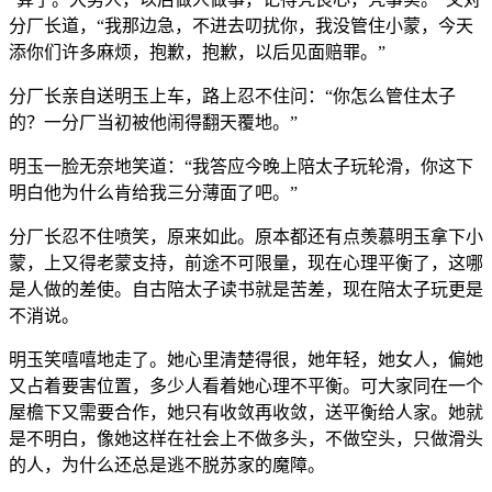
分厂长道，“我那边急，不进去叨扰你，我没管住小蒙，今天
添你们许多麻烦，抱歉，抱歉，以后见面赔罪。”
分厂长亲自送明玉上车，路上忍不住问：“你怎么管住太子
的？一分厂当初被他闹得翻天覆地。”
明玉一脸无奈地笑道：“我答应今晚上陪太子玩轮滑，你这下
明白他为什么肯给我三分薄面了吧。”
分厂长忍不住喷笑，原来如此。原本都还有点羡慕明玉拿下小
蒙，上又得老蒙支持，前途不可限量，现在心理平衡了，这哪
是人做的差使。自古陪太子读书就是苦差，现在陪太子玩更是
不消说。
明玉笑嘻嘻地走了。她心里清楚得很，她年轻，她女人，偏她
又占着要害位置，多少人看着她心理不平衡。可大家同在一个
屋檐下又需要合作，她只有收敛再收敛，送平衡给人家。她就
是不明白，像她这样在社会上不做多头，不做空头，只做滑头
的人，为什么还总是逃不脱苏家的魔障。