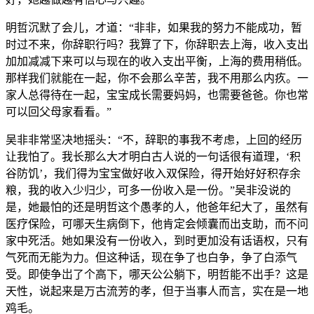
明哲沉默了会儿，才道：“非非，如果我的努力不能成功，暂
时过不来，你辞职行吗？我算了下，你辞职去上海，收入支出
加加减减下来可以与现在的收入支出平衡，上海的费用稍低。
那样我们就能在一起，你不会那么辛苦，我不用那么内疚。一
家人总得待在一起，宝宝成长需要妈妈，也需要爸爸。你也常
可以回父母家看看。”
吴非非常坚决地摇头：“不，辞职的事我不考虑，上回的经历
让我怕了。我长那么大才明白古人说的一句话很有道理，‘积
谷防饥’，我们得为宝宝做好收入双保险，得开始好好积存余
粮，我的收入少归少，可多一份收入是一份。”吴非没说的
是，她最怕的还是明哲这个愚孝的人，他爸年纪大了，虽然有
医疗保险，可哪天生病倒下，他肯定会倾囊而出支助，而不问
家中死活。她如果没有一份收入，到时更加没有话语权，只有
气死而无能为力。但这种话，现在争了也白争，争了白添气
受。即使争岀了个高下，哪天公公躺下，明哲能不出手？这是
天性，说起来是万古流芳的孝，但于当事人而言，实在是一地
鸡毛。