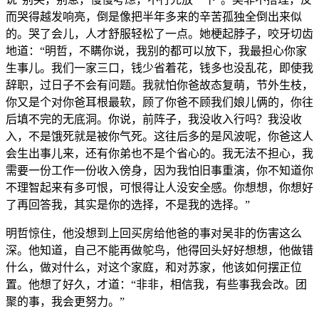
而哭得越发响亮，倒是像把半年多来的辛苦孤独全倒出来似
的。哭了会儿，人才舒服轻松了一点。她梗起脖子，咬牙切齿
地道：“明哲，不瞒你说，我别的都可以放下，我最担心你家
生事儿。我们一家三口，钱少省着花，钱多也没乱花，即使我
辞职，过日子不会有问题。我就怕你爸故态复萌，节外生枝，
你又是个对你爸耳根最软，顾了你爸不顾我们娘儿俩的，你往
后填不完的无底洞。你说，前阵子，我没收入行吗？我没收
入，不是饿死就是被你气死。这往后多的是风波呢，你爸这人
会生出事儿来，还有你弟也不是个省心的。我无法不担心，我
需要一份工作一份收入傍身，因为我怕旧事重演，你不知道你
不理智起来有多可恨，可恨得让人没安全感。你想想，你想好
了再回答我，其实是你的选择，不是我的选择。”
明哲惊住，他没想到上回买房给他爸的事对吴非的伤害这么
深。他知道，自己不能再做鸵鸟，他得回头好好想想，他做错
什么，做对什么，对这个家庭，和对苏家，他该如何摆正位
置。他想了好久，才道：“非非，相信我，有些事我会改。团
聚的事，我会更努力。”