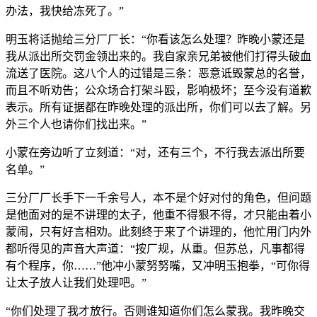
办法，我快给冻死了。”
明玉将话抛给三分厂厂长：“你看该怎么处理？昨晚小蒙还是
我从派出所交罚金领出来的。我自家亲兄弟被他们打得头破血
流送了医院。这八个人的过错是三条：恶意诋毁蒙总的名誉，
而且不听劝告；公众场合打架斗殴，影响极坏；至今没有道歉
表示。所有证据都在昨晚处理的派出所，你们可以去了解。另
外三个人也请你们找出来。”
小蒙在旁边听了立刻道：“对，还有三个，不行我去派出所要
名单。”
三分厂厂长手下一千余号人，本不是个好对付的角色，但问题
是他面对的是不讲理的太子，他重不得狠不得，才只能由着小
蒙闹，只有好言相劝。此刻终于来了个讲理的，他忙用门内外
都听得见的声音大声道：“按厂规，从重。但苏总，凡事都得
有个程序，你……”他冲小蒙努努嘴，又冲明玉抱拳，“可你得
让太子放人让我们处理吧。”
“你们处理了我才放行。否则谁知道你们怎么蒙我。我昨晚交