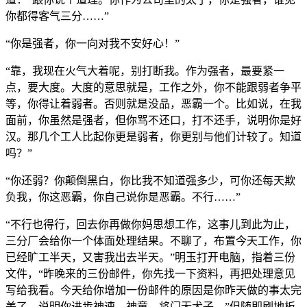
你都得客气三分……”
“你是强者，你一向对我不安好心！”
“靠，我现在火气大着呢，别打断我。作为强者，最要紧一
点，要大度。大度的意思就是，工作之外，你不能跟弱者争平
等，你得让着弱者。否则就是没品，恶霸一个。比如说，在我
面前，你虽然是强者，但你骂不还口，打不还手，说明你是好
汉。那几个工人比起你更是弱者，你更别与他们计较了。知道
吗？”
“你还弱？你颠倒黑白，你比我不知道强多少，可你还每天欺
负我，你这恶霸，你自己说你是恶霸。不行……”
“不行也得行，回去你再做你妈思想工作，这事儿到此为止，
三分厂会给你一个体面处理结果。不聊了，布置今天工作，你
已经旷工半天，又害我出去半天。”明玉打开电脑，指着三份
文件，“昨晚来的三份邮件，你先找一下资料，再把处理意见
写给我看。今天给你增加一份邮件的原因是你昨天做的事太完
美了，说明你进步神速，神童，将门无犬子。”但随即刷地板