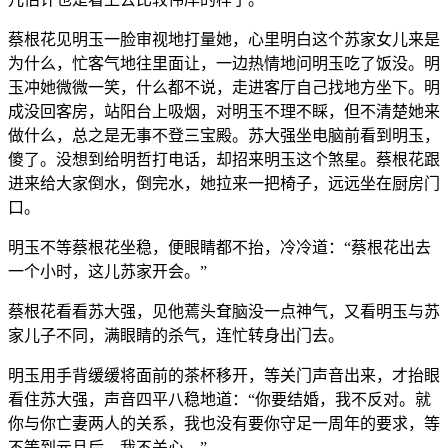
蔡根花见明玉一脸审视地打量她，心里明白这个苏家女儿来是
为什么，忙客气地往里面让，一边热情地问明玉吃了饭没。明
玉冲她微微一笑，什么都不说，走进客厅自己找地方坐下。明
成没回客房，站阳台上吸烟，对明玉不理不睬，但不清楚她来
做什么，总之是无事不登三宝殿。苏大强坐电脑前看到明玉，
傻了。没想到给明哲打电话，却招来明玉这个煞星。蔡根花跟
进来给大家倒水，倒完水，她拉来一把椅子，远远坐在厨房门
口。
明玉不等蔡根花坐稳，便眼睛都不抬，冷冷道：“蔡根花出去
一个小时，这儿苏家开会。”
蔡根花看看苏大强，见他蔫头耷脑没一点神气，又看明玉与苏
家儿子不同，满眼睛的杀气，连忙转身出门去。
明玉用手背缓缓将面前的茶杯移开，等关门声音出来，才抬眼
看住苏大强，声音四平八稳地道：“你要结婚，我不反对。就
你与你亡妻两人的关系，我也没有要你守足一周年的要求，等
不等到元旦后，我不关心。”