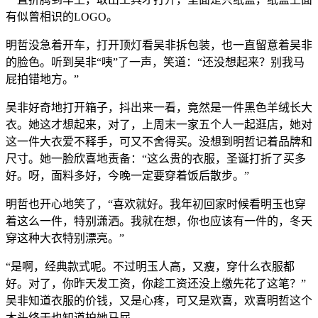
有似曾相识的LOGO。
明哲没急着开车，打开顶灯看吴非拆包装，也一直留意着吴非
的脸色。听到吴非“咦”了一声，笑道：“还没想起来？别我马
屁拍错地方。”
吴非好奇地打开箱子，抖出来一看，竟然是一件黑色羊绒长大
衣。她这才想起来，对了，上周末一家五个人一起逛店，她对
这一件大衣爱不释手，可又不舍得买。没想到明哲记着品牌和
尺寸。她一脸欣喜地责备：“这么贵的衣服，圣诞打折了买多
好。呀，面料多好，今晚一定要穿着饭后散步。”
明哲也开心地笑了，“喜欢就好。我年初回家时候看明玉也穿
着这么一件，特别潇洒。我就在想，你也应该有一件的，冬天
穿这种大衣特别漂亮。”
“是啊，经典款式呢。不过明玉人高，又瘦，穿什么衣服都
好。对了，你昨天发工资，你趁工资还没上缴先花了这笔？”
吴非知道衣服的价钱，又是心疼，可又是欢喜，欢喜明哲这个
木头终于也知道拍她马屁。