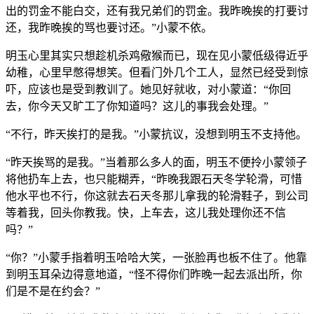
出的罚金不能白交，还有我兄弟们的罚金。我昨晚挨的打要讨
还，我昨晚挨的骂也要讨还。”小蒙不依。
明玉心里其实只想趁机杀鸡儆猴而已，现在见小蒙低级得近乎
幼稚，心里早憋得想笑。但看门外几个工人，显然已经受到惊
吓，应该也是受到教训了。她见好就收，对小蒙道：“你回
去，你今天又旷工了你知道吗？这儿的事我会处理。”
“不行，昨天挨打的是我。”小蒙抗议，没想到明玉不支持他。
“昨天挨骂的是我。”当着那么多人的面，明玉不便拎小蒙领子
将他扔车上去，也只能糊弄，“昨晚我跟石天冬学轮滑，可惜
他水平也不行，你这就去石天冬那儿拿我的轮滑鞋子，到公司
等着我，回头你教我。快，上车去，这儿我处理你还不信
吗？”
“你？”小蒙手指着明玉哈哈大笑，一张脸再也板不住了。他靠
到明玉耳朵边得意地道，“怪不得你们昨晚一起去派出所，你
们是不是在约会？”