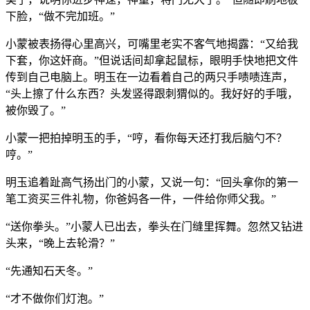
下脸，“做不完加班。”
小蒙被表扬得心里高兴，可嘴里老实不客气地揭露：“又给我
下套，你这奸商。”但说话间却拿起鼠标，眼明手快地把文件
传到自己电脑上。明玉在一边看着自己的两只手啧啧连声，
“头上擦了什么东西？头发竖得跟刺猬似的。我好好的手哦，
被你毁了。”
小蒙一把拍掉明玉的手，“哼，看你每天还打我后脑勺不？
哼。”
明玉追着趾高气扬出门的小蒙，又说一句：“回头拿你的第一
笔工资买三件礼物，你爸妈各一件，一件给你师父我。”
“送你拳头。”小蒙人已出去，拳头在门缝里挥舞。忽然又钻进
头来，“晚上去轮滑？”
“先通知石天冬。”
“才不做你们灯泡。”