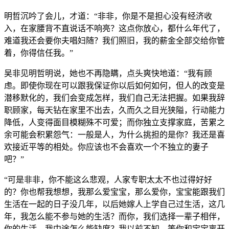
明哲沉吟了会儿，才道：“非非，你是不是担心没有经济收
入，在家腰背不直说话不响亮？这点你放心，都什么年代了，
难道我还会要你夫唱妇随？我们照旧，我的薪金全部交给你管
着，你得信任我。”
吴非见明哲明说，她也不再隐瞒，点头爽快地道：“我有顾
虑。即使你现在可以跟我保证你以后如何如何，但人的改变是
潜移默化的，我们会变成怎样，我们自己无法把握。如果我辞
职顾家，每天钻在家里不出去，久而久之目光狭隘，行动能力
降低，人变得面目模糊殊不可爱；而你独立支撑家庭，苦累之
余可能会积累怨气：一般是人，为什么挑担的是你？我还是喜
欢接近平等的相处。你应该也不会喜欢一个不独立的妻子
吧？”
“可是非非，你不能这么悲观，人家专职太太不也过得好好
的？你也帮我想想，我那么爱宝宝，那么爱你，宝宝能跟我们
生活在一起的日子没几年，以后她嫁人上学自己过生活，这几
年，我怎么能不参与她的生活？而你，我们选择一辈子相伴，
你的生活，我中途怎么能缺席？我以前不知，等你和宝宝离开