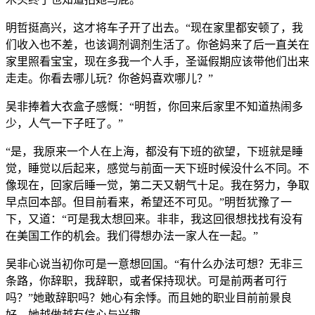
明哲挺高兴，这才将车子开了出去。“现在家里都安顿了，我
们收入也不差，也该调剂调剂生活了。你爸妈来了后一直关在
家里照看宝宝，现在多我一个人手，圣诞假期应该带他们出来
走走。你看去哪儿玩？你爸妈喜欢哪儿？”
吴非捧着大衣盒子感慨：“明哲，你回来后家里不知道热闹多
少，人气一下子旺了。”
“是，我原来一个人在上海，都没有下班的欲望，下班就是睡
觉，睡觉以后起来，感觉与前面一天下班时候没什么不同。不
像现在，回家后睡一觉，第二天又朝气十足。我在努力，争取
早点回本部。但目前看来，希望还不可见。”明哲犹豫了一
下，又道：“可是我太想回来。非非，我这回很想找找有没有
在美国工作的机会。我们得想办法一家人在一起。”
吴非心说当初你可是一意想回国。“有什么办法可想？无非三
条路，你辞职，我辞职，或者保持现状。可是前两者可行
吗？”她敢辞职吗？她心有余悸。而且她的职业目前前景良
好，她越做越有信心与兴趣。