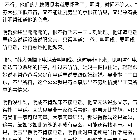
“不行，他们的儿媳眼见着就要怀孕了，明哲，时间不等人。”
苏大强压低声音，又不能让厨房里的蔡根花听见，又是急着要
让明哲知道他的心急。
明哲脑袋里嗡嗡嗡的，恨不得飞去中国立刻处理。他知道电话
里这么说话没法说服父亲，只得叫道：“爸，叫明成，要明成
听电话，睡再熟也拖他起来。”
“好。”苏大强搁下电话去叫明成。这时吴非下来，见明哲在电
话边气急败坏的样子，想过去听听。她妈一把拉住她，轻轻跟
她说明哲爸爸看来是在电话里说要跟保姆结婚。吴非翻了个白
眼，不出所料，这个公公就是有本事层出不穷地折腾出匪夷所
思的事情来。
明哲没想到，明成不肯起床不接电话。他又无法说服父亲，气
得摔了电话。回头见吴非一家都看着他，他虽无比尴尬，可只
有吴非一家可以商量。大家商量结果，都觉得保姆这是逼婚，
这事儿靠如今如此落魄的明成有点玄，可能还得找明玉。可
是，明玉早摆明不肯接电话，明哲此时只能死马当作活马医，
打明玉的手机。手机通了，明玉接了，但他才叫一声明玉，明