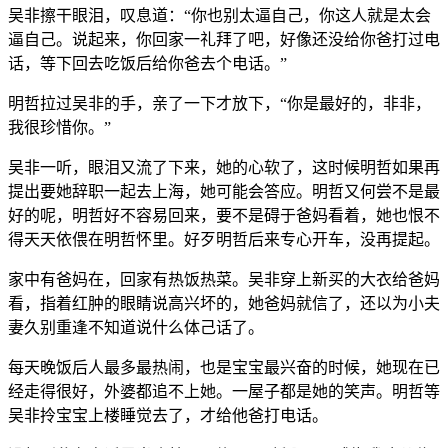
吴非擦干眼泪，叹息道：“你也别太逼自己，你这人就是太会
逼自己。说起来，你回家一礼拜了吧，好像还没给你爸打过电
话，等下回去吃饭后给你爸去个电话。”
明哲拉过吴非的手，亲了一下才放下，“你是最好的，非非，
我很珍惜你。”
吴非一听，眼泪又流了下来，她的心软了，这时候明哲如果再
提出要她辞职一起去上海，她可能会答应。明哲又何尝不是最
好的呢，明哲好不容易回来，要不是碍于爸妈看着，她也恨不
得天天依偎在明哲怀里。好歹明哲后来专心开车，没再提起。
家中有爸妈在，回家有热饭热菜。吴非穿上新买的大衣给爸妈
看，指着红肿的眼睛说高兴坏的，她爸妈就信了，还以为小夫
妻久别重逢不知道说什么体己话了。
每天晚饭后人最多最热闹，也是宝宝最兴奋的时候，她现在已
经走得很好，外婆都追不上她。一屋子都是她的笑声。明哲等
吴非拎宝宝上楼睡觉去了，才给他爸打电话。