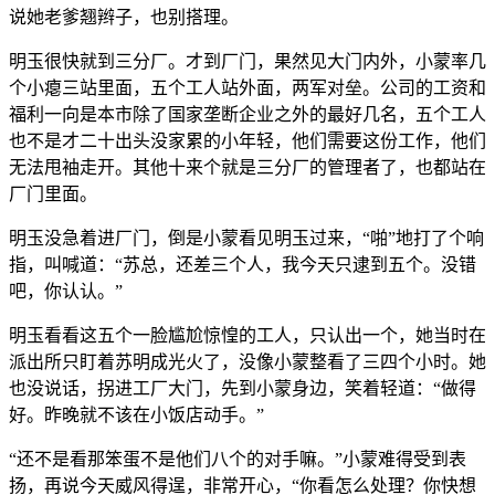
说她老爹翘辫子，也别搭理。
明玉很快就到三分厂。才到厂门，果然见大门内外，小蒙率几
个小瘪三站里面，五个工人站外面，两军对垒。公司的工资和
福利一向是本市除了国家垄断企业之外的最好几名，五个工人
也不是才二十出头没家累的小年轻，他们需要这份工作，他们
无法甩袖走开。其他十来个就是三分厂的管理者了，也都站在
厂门里面。
明玉没急着进厂门，倒是小蒙看见明玉过来，“啪”地打了个响
指，叫喊道：“苏总，还差三个人，我今天只逮到五个。没错
吧，你认认。”
明玉看看这五个一脸尴尬惊惶的工人，只认出一个，她当时在
派出所只盯着苏明成光火了，没像小蒙整看了三四个小时。她
也没说话，拐进工厂大门，先到小蒙身边，笑着轻道：“做得
好。昨晚就不该在小饭店动手。”
“还不是看那笨蛋不是他们八个的对手嘛。”小蒙难得受到表
扬，再说今天威风得逞，非常开心，“你看怎么处理？你快想