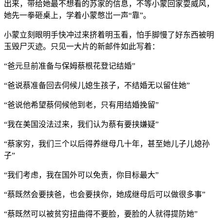
出来，带给她最不想看的苏家的信息，不等小蒙回家耍威风，
她先一拳砸桌上，学着小蒙憋岀一声“靠”。
小蒙立刻眼明手快冲过来挤着明玉看，怕手脚慢了好东西被明
玉毁尸灭迹。只见一大片的新邮件如此写着：
“爸元旦前准备与保姆蔡根花登记结婚”
“爸说蔡准备回去伺候儿媳生孩子，不结婚无以留住她”
“爸说他希望蔡伺候他到老，只有用结婚挽留”
“我在美国没法过来，我们认为蔡有要挟嫌疑”
“蔡家穷，我们三个以后得养继母几十年，甚至她儿子儿媳孙
子”
“我们考虑，我在国外可以免责，你目标最大”
“蔡既然会要挟爸，也会要挟你，她成继母后可以做很多事”
“蔡既然可以被贫穷扭曲得不要脸，要脸的人就得提防她”