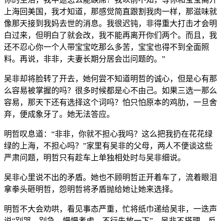
上海回美国，我才知道，那感觉简直跟割我肉一样，那滋味就
像那天接到我妈去世的消息。我很迟钝，非得重大打击才会明
白过来，但明白了就会改，我不能再离开你们两个。而且，我
还不忍心你一个人带宝宝吃那么多苦，宝宝也得不到全面照
料。再说，非非，夫妻长期分居会岀问题的。”
吴非却将脸转了开去，她何尝不知道明哲的诚心，但是心有那
么容易被掌握的吗？很多时候都是心不由己。如果三选一那么
容易，那天下还有选择这个词吗？怕只怕原本的鸡肋，一旦舍
弃，便成象牙了。她无法答应。
明哲叹息道：“非非，你就不担心我吗？这么把我扔在花花绿
绿的上海，不担心吗？”家里有吴非的父母，两人不便谈这些
严肃问题，明哲只有趁车上单独相处时与吴非细说。
吴非心里说不出的矛盾。她也不顾明哲正开着车了，流着眼泪
拿拳头砸明哲，怨明哲将矛盾抛给她让她来选择。
明哲不大会劝哄，看见事态严重，忙将纸巾递给吴非，一迭声
说“别哭，别急，慢慢考虑，不行先放一下”。吴非不搭理，反