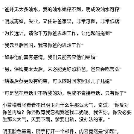
“爸并无太多油水，我的油水她榨不到，明成没油水可榨”
“明成离婚，失业，又住进爸家里，非常潦倒，非常低落”
“为长远计，请你千万做爸思想工作，让他起码拖到”
“我元旦后回国，我来做爸的思想工作”
“如果他们真有感情，我们只能答应他们结婚”
“另，保姆变太太后，未必能更好照料爸，爸只会吃苦头”
“结婚后蔡更没有约束，可以随时回家照顾儿子儿媳”
“可是爸在电话里不听我的劝，明成不肯接电话，只有你了”
小蒙横看竖看看不出明玉为什么生那么大气，奇道：“你反对
你爸再婚？你还教育我忽视我爸找二奶呢。我告你，你没必要
生那么大气，天要下雨，爹要出轨，没办法的事。”
明玉脸色墨黑，随手打开一个邮件，内容竟然是“如题”。