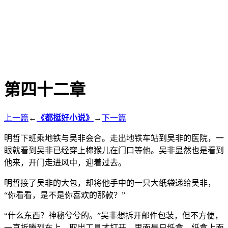
第四十二章
上一篇
←
《都挺好小说》
→
下一篇
明哲下班乘地铁与吴非会合。走出地铁车站到吴非的医院，一
眼就看到吴非已经穿上棉猴儿在门口等他。吴非显然也是看到
他来，开门走进风中，迎着过去。
明哲接了吴非的大包，却将他手中的一只大纸袋递给吴非，
“你看看，是不是你喜欢的那款？”
“什么东西？神秘兮兮的。”吴非想拆开邮件包装，但不方便，
一直折腾到车上，取出工具才打开，里面是只纸盒，纸盒上面