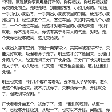
“不错，就是被你求救电话打断的，你得赔我，你还得赔我替
你交的处罚金。走吧走吧，别磨磨蹭蹭，小娘儿似的。”明玉
一手顶住小蒙后背，一手掏出小蒙皮衣里的钥匙，硬是将小蒙
推岀厂门，经过那五个工人，塞进车里。又招呼其他几个小瘪
三，一个个送进车里。她这才对着车里的小蒙轻声道：“见好
就收，你不是寻常人，你该有高于寻常人的气量，对吧。走，
今天你已经够威风，这儿交给我。”
小蒙出入都有空调，衣服一向穿得少，其实早被冻得不行，只
能见好就收，吸溜着鼻子走了。明玉这才沉下脸回来，没理门
外的几个人，径直走到三分厂厂长身边。三分厂厂长见明玉送
走太子爷，心头轻松，忙笑道：“进去里面坐坐，这儿让他们
处理。”
明玉也笑道：“好几个客户等着呢，要不是太子爷的事，怎么
敢这个时间出来。我不打扰你了，只麻烦你一条，开除就免
了，但教训得深刻。”
厂长看看外面五个，犹豫了下，道：“他们的过错，从重一
下，已经够开除级别，从轻一下，也可以不开除。问题是，你