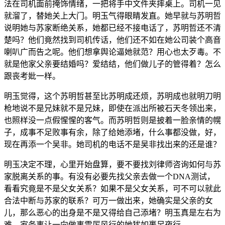
法在司机面前掩饰情绪，一把将手中文件夹摔桌上。司机一见
就溜了，替她关上大门。明玉气得眼睛发直。她早就与苏明哲
说明她与苏家断绝关系，她都已经不接电话了，苏明哲还不清
楚吗？他们竟然找到司机传话，他们还不如在她公司装个高音
喇叭广而告之呢。他们想拿舆论逼她就范？用心也太歹毒。不
就是他家父亲要结婚吗？爱结结，他们做儿子的管得着？怎么
跟丧考妣一样。
明玉觉得，这个苏明哲甚至比苏明成还烦，苏明成也就明刀明
枪地说不是兄妹就不是兄妹，即使在派出所被石天冬领出来，
也照样没一点假惺惺的客气。而苏明哲则是披着一脸亲情的幌
子，成事不足败事有余，除了给她添堵，什么事都没做，好，
现在再添一个吴非。她司机的电话不是吴非找出来的还是谁？
明玉决定不理，心里开始盘算，要不要找刘律师咨询如何与苏
家脱离关系的事。有没有必要先找父亲去做一个DNA测试，
看看究竟是不是父女关系？如果不是父女关系，可不可以就此
合法中断与苏家的联系？可万一做出来，她确实是父亲的女
儿，那么恶心的出身是不是又得给自己添堵？明玉真是左右为
难，家务事让一向做事雷厉风行的她犹如裹足夜行。