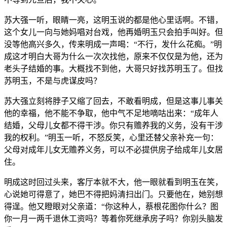
苏大强一听，眼睛一亮，这明玉说的都是他心里话啊。不错，
这个女儿一向与她妈唱对台戏，他再婚明玉只会拍手叫好。但
没等他高兴多久，传来明成一声喝：“不行，发什么花痴。”明
成这才明白大哥为什么一次次找他，原来不仅仅是为他，还为
老头子结婚的事。大概找不到他，大哥只好找苏明玉了。但找
苏明玉，不是与虎谋皮吗？
苏大强立刻将脖子又缩了回去，不敢看明成，但是这事儿事关
他的幸福，他不能不争取，他中气不足地嘀咕出来：“成年人
结婚，父母儿女都不得干涉。你只有赡养我的义务，没有干涉
我的权利。”明玉一听，不怒反笑，心里还替父亲补充一句：
父母对成年儿女无赡养义务，可以不必提供房子给成年儿女居
住。
明成这时回过头来，客厅本就不大，他一眼就看到明玉在笑，
心说她可得意了，她巴不得把妈清扫出门。只要他在，她别想
得逞。他又瞪眼对父亲道：“你这种人，蔡根花图你什么？图
你一月一两千退休工资吗？等着你死继承房子吗？你别头脑发