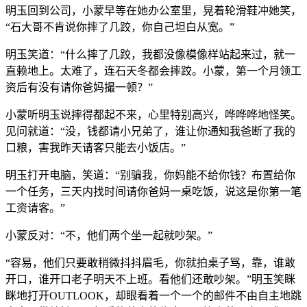
明玉回到公司，小蒙早等在她办公室里，晃着轮滑鞋冲她笑，
“石大哥不肯说你摔了几跤，你自己坦白从宽。”
明玉笑道：“什么摔了几跤，我都没像模像样站起来过，就一
直赖地上。太难了，连石天冬都会摔跤。小蒙，第一个月领工
资后有没有请你爸妈撮一顿？”
小蒙听明玉说摔得都起不来，心里特别高兴，哗哗哗地怪笑。
见问就道：“没，钱都请小兄弟了，谁让你通知我爸断了我的
口粮，害我昨天请客只能去小饭店。”
明玉打开电脑，笑道：“别骗我，你妈能不给你钱？布置给你
一个任务，三天内找时间请你爸妈一桌吃饭，说这是你第一笔
工资请客。”
小蒙反对：“不，他们两个坐一起就吵架。”
“容易，他们只要敢稍微抖抖眉毛，你就拍桌子骂，靠，谁敢
开口，谁开口老子明天不上班。看他们还敢吵架。”明玉笑眯
眯地打开OUTLOOK，却眼看着一个一个的邮件不由自主地跳