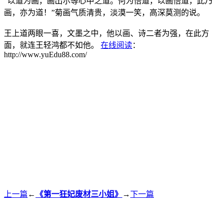
“以道为画，画出尔等心中之道。何为悟道，以画悟道，此乃
画，亦为道！”菊画气质清贵，淡漠一笑，高深莫测的说。
王上道两眼一喜，文墨之中，他以画、诗二者为强，在此方
面，就连王轻鸿都不如他。
在线阅读
：
http://www.yuEdu88.com/
上一篇
←
《第一狂妃废材三小姐》
→
下一篇