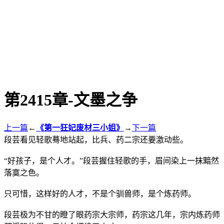
第2415章-文墨之争
上一篇
←
《第一狂妃废材三小姐》
→
下一篇
段芸看见轻歌蓦地站起，比兵、药二宗还要激动些。
“好孩子，是个人才。”段芸握住轻歌的手，眉间染上一抹黯然
落寞之色。
只可惜，这样好的人才，不是个驯兽师，是个炼药师。
段芸极为不甘的瞪了眼药宗大宗师，药宗这几年，宗内炼药师