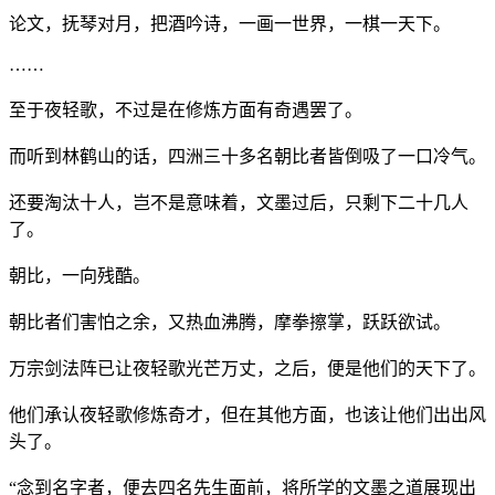
论文，抚琴对月，把酒吟诗，一画一世界，一棋一天下。
……
至于夜轻歌，不过是在修炼方面有奇遇罢了。
而听到林鹤山的话，四洲三十多名朝比者皆倒吸了一口冷气。
还要淘汰十人，岂不是意味着，文墨过后，只剩下二十几人
了。
朝比，一向残酷。
朝比者们害怕之余，又热血沸腾，摩拳擦掌，跃跃欲试。
万宗剑法阵已让夜轻歌光芒万丈，之后，便是他们的天下了。
他们承认夜轻歌修炼奇才，但在其他方面，也该让他们出出风
头了。
“念到名字者，便去四名先生面前，将所学的文墨之道展现出