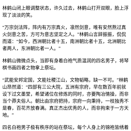
林鹤山闭上眼调整状态，许久过去，林鹤山打开双眼，脸上浮
现了淡淡的笑。
“万宗剑法阵，阵内有万宗真火，凛然剑意，唯有安然熬过真
火剑意之苦，方可为意志坚定之人。”林鹤山言辞振振，侃侃
而道：“如今，西洲朝比者十五，南洲朝比者十五，北洲朝比
者两人，东洲朝比者一人。”
林鹤山微微点头，当即有身着白袍气质温润的四名男子，将琴
棋书画四者之物拿上祭坛。
“武能安邦定国，文能社稷江山，文物韬略，缺一不可。”林鹤
山昂然道：“四部有三公大院，五洲有宗府，早在数百年前就
设下过文墨堂，希望诸位在修炼的同时，亦要陶冶情操，而非
当个莽夫俗人。朝比由宗府把持，宗府一向秉持，一枝独秀不
是春，百花齐放春满。真正杰出优秀的人，而非拘束于一方天
地。”
四名白袍男子极有秩序的站在祭坛，每个人身上的锦袍皆绣着