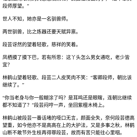
段师厚望。”
世人不知，她亦是一名驯兽师。
两世驯兽，比之炼器还要天赋异禀。
段芸讶然的望着轻歌，慈祥的笑着。
凤栖摸了摸下巴，若有所思：这丫头怎么男女通吃，老少皆
宜？
林鹤山望着轻歌、段芸二人皮笑肉不笑：“客卿段师，朝比该
继续了。”
“你当老身与你一般糊涂了吗？是耳鸣还是眼瞎，连朝比继续
都不知道了？”段芸闷哼一声，坐回紫檀木椅上。
林鹤山被段芸一番话堵的哑口无言，颜面全失，奈何段芸德高
望重，如今他亦不是高高在上的大护法，又是多事之秋，林鹤
山断不敢节外生枝再得罪段芸，故而有苦只能往心里咽。