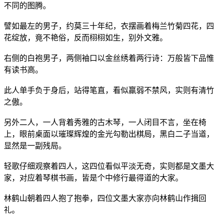
不同的图腾。
譬如最左的男子，约莫三十年纪，衣摆画着梅兰竹菊四花，四
花绽放，竟不艳俗，反而栩栩如生，别外文雅。
右侧的白袍男子，两侧袖口以金丝绣着两行诗：万般皆下品惟
有读书高。
此人单手负于身后，站得笔直，看似羸弱不禁风，实则有清竹
之傲。
另外二人，一人背着秀雅的古木琴，一人闭目不言，坐在椅
上，眼前桌面以璀璨辉煌的金光勾勒出棋局，黑白二子当道，
显然是一副残局。
轻歌仔细观察着四人，这四位看似平淡无奇，实则都是文墨大
家，对应着琴棋书画，皆是个中修行最得道的大家。
林鹤山朝着四人抱了抱拳，四位文墨大家亦向林鹤山作揖回
礼。