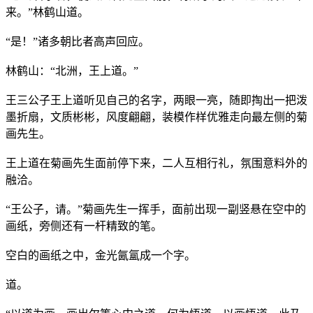
来。”林鹤山道。
“是！”诸多朝比者高声回应。
林鹤山：“北洲，王上道。”
王三公子王上道听见自己的名字，两眼一亮，随即掏出一把泼
墨折扇，文质彬彬，风度翩翩，装模作样优雅走向最左侧的菊
画先生。
王上道在菊画先生面前停下来，二人互相行礼，氛围意料外的
融洽。
“王公子，请。”菊画先生一挥手，面前出现一副竖悬在空中的
画纸，旁侧还有一杆精致的笔。
空白的画纸之中，金光氤氲成一个字。
道。