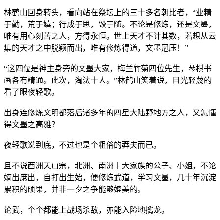
林鹤山回身转头，看向站在祭坛上的三十多名朝比者，“业精
于勤，荒于嬉；行成于思，毁于随。不论是修炼，还是文墨，
唯有用心刻苦之人，方得永恒。世上天才不计其数，若想从云
集的天才之中脱颖而出，唯有修炼得道，文墨冠压！”
“这四位是神主身旁的文墨大家，梅兰竹菊四位先生，琴棋书
画各有精通。此次，淘汰十人。”林鹤山笑着说，目光轻蔑的
看了眼夜轻歌。
出身连修炼文明都落后诸多年的四星大陆野地方之人，又怎懂
得文墨之高雅？
夜轻歌说到底，不过也是个粗俗的莽夫而已。
且不说西洲天山宗，北洲、南洲十大家族的公子、小姐，不论
嫡出庶出，自打出生始，便修炼武道，学习文墨，几十年沉淀
累积的硕果，并非一夕之争能够媲美的。
论武，个个都能上战场杀敌，亦能入险地擒龙。