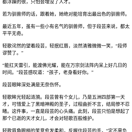
都浮躁的很，只怕会埋没了人才。
若为驯兽师的话，跟着她，她绝对能培育出最出色的驯兽师。
最近五年，虽有一些小有名气的驯兽师，但于段芸来说，都太
平平无奇。
轻歌诧然的望着段芸，轻抿红唇，淡然清雅微微一笑，“段师
谬赞了。”
“能扛天雷引，能渡佛光耀，能在万宗剑法阵内呆上好几日的
时间。”段芸感叹道：“孩子，老身看好你。”
段芸眼眸深处满是无奈伤怀。
轻歌眸光轻起涟漪。段芸曾有个女儿，乃是五洲四部第一天
才，可惜爱上了黑暗神殿的圣子，过程曲折不言，结局惨不忍
睹。这件事，一直是段芸的心头痛。此刻，段芸只怕是想起了
那个已逝的天才女儿，才会对轻歌百般维护。
轻歌眉角眼梢的笑意愈发柔和，反握住段芸的手，“定不辜负