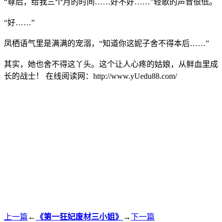
“尊后，给我三个月的时间……好不好……”轻歌的声音很低。
“好……”
凤栖语气里是满满的宠溺，“知道你这妮子舍不得本后……”
其实，她也舍不得这丫头。这个让人心疼的姑娘，从鲜血里成
长的战士！ 在线阅读网：http://www.yUedu88.com/
上一篇
←
《第一狂妃废材三小姐》
→
下一篇