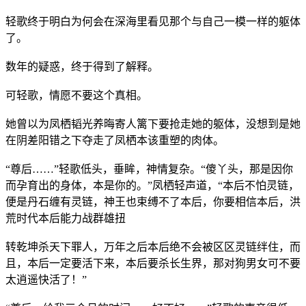
轻歌终于明白为何会在深海里看见那个与自己一模一样的躯体
了。
数年的疑惑，终于得到了解释。
可轻歌，情愿不要这个真相。
她曾以为凤栖韬光养晦寄人篱下要抢走她的躯体，没想到是她
在阴差阳错之下夺走了凤栖本该重塑的肉体。
“尊后……”轻歌低头，垂眸，神情复杂。“傻丫头，那是因你
而孕育出的身体，本是你的。”凤栖轻声道，“本后不怕灵链，
便是丹石缠有灵链，神王也束缚不了本后，你要相信本后，洪
荒时代本后能力战群雄扭
转乾坤杀天下罪人，万年之后本后绝不会被区区灵链绊住，而
且，本后一定要活下来，本后要杀长生界，那对狗男女可不要
太逍遥快活了！”