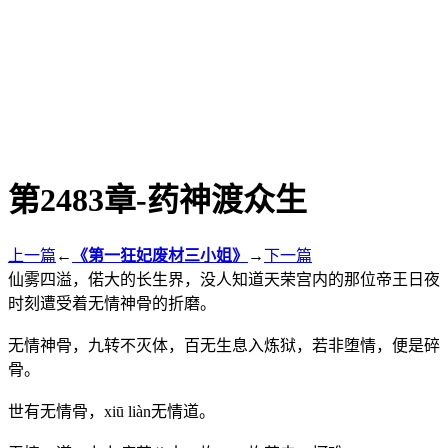
第2483章-药神渡众生
上一篇
←
《第一狂妃废材三小姐》
→
下一篇
仙雾四溢，偌大的长生界，没人知道天荣宫内的那位帝王日夜
时刻遭受着无情神骨的折磨。
无情神骨，九转不灭体，百无生息入炼狱，若非堕情，便是碎
骨。
世有无情骨，xiū liàn无情道。