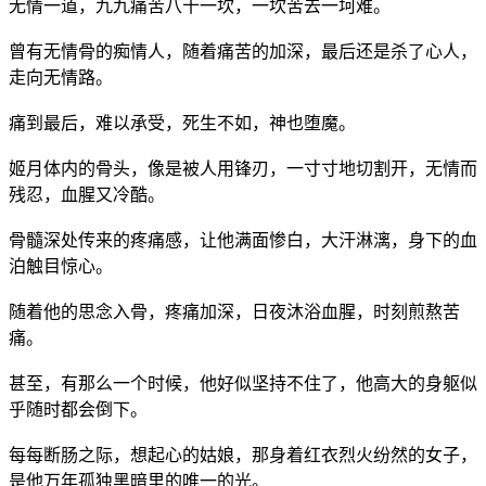
无情一道，九九痛苦八十一坎，一坎苦去一坷难。
曾有无情骨的痴情人，随着痛苦的加深，最后还是杀了心人，
走向无情路。
痛到最后，难以承受，死生不如，神也堕魔。
姬月体内的骨头，像是被人用锋刃，一寸寸地切割开，无情而
残忍，血腥又冷酷。
骨髓深处传来的疼痛感，让他满面惨白，大汗淋漓，身下的血
泊触目惊心。
随着他的思念入骨，疼痛加深，日夜沐浴血腥，时刻煎熬苦
痛。
甚至，有那么一个时候，他好似坚持不住了，他高大的身躯似
乎随时都会倒下。
每每断肠之际，想起心的姑娘，那身着红衣烈火纷然的女子，
是他万年孤独黑暗里的唯一的光。