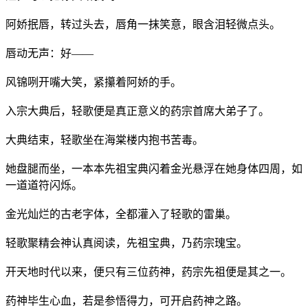
阿娇抿唇，转过头去，唇角一抹笑意，眼含泪轻微点头。
唇动无声：好——
风锦咧开嘴大笑，紧攥着阿娇的手。
入宗大典后，轻歌便是真正意义的药宗首席大弟子了。
大典结束，轻歌坐在海棠楼内抱书苦毒。
她盘腿而坐，一本本先祖宝典闪着金光悬浮在她身体四周，如
一道道符闪烁。
金光灿烂的古老字体，全都灌入了轻歌的雷巢。
轻歌聚精会神认真阅读，先祖宝典，乃药宗瑰宝。
开天地时代以来，便只有三位药神，药宗先祖便是其之一。
药神毕生心血，若是参悟得力，可开启药神之路。