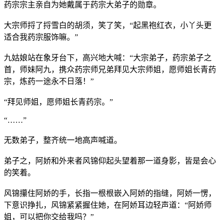
药宗宗主亲自为她戴属于药宗大弟子的勋章。
大宗师捋了捋雪白的胡须，笑了笑，“起黑袍红衣，小丫头更
适合我药宗服饰嘛。”
九姑娘站在象牙台下，高兴地大喊：“大宗弟子，药宗弟子之
首，师妹阿九，携众药宗师兄弟拜见大宗师姐，愿师姐长青药
宗，炼药一途永不日落！”
“拜见师姐，愿师姐长青药宗。”
“……”
无数弟子，整齐统一地高声喊道。
弟子之，阿娇和外来者风锦仰起头望着那一道身影，皆是会心
的笑着。
风锦攥住阿娇的手，长指一根根嵌入阿娇的指缝，阿娇一愣，
下意识挣扎，风锦紧紧握住她，在阿娇耳边轻声道：“阿娇师
姐，可以把你交给我吗？”