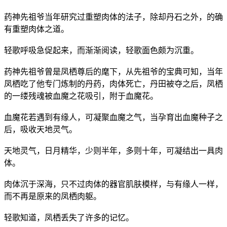
药神先祖爷当年研究过重塑肉体的法子，除却丹石之外，的确
有重塑肉体之道。
轻歌呼吸急促起来，而渐渐阅读，轻歌面色颇为沉重。
药神先祖爷曾是凤栖尊后的麾下，从先祖爷的宝典可知，当年
凤栖吃了他专门炼制的丹药，肉体死亡，丹田被夺之后，凤栖
的一缕残魂被血魔之花吸引，附于血魔花。
血魔花若遇到有缘人，可凝聚血魔之气，当孕育出血魔种子之
后，吸收天地灵气。
天地灵气，日月精华，少则半年，多则十年，可凝结出一具肉
体。
肉体沉于深海，只不过肉体的器官肌肤模样，与有缘人一样，
而不再是原来的凤栖肉躯。
轻歌知道，凤栖丢失了许多的记忆。