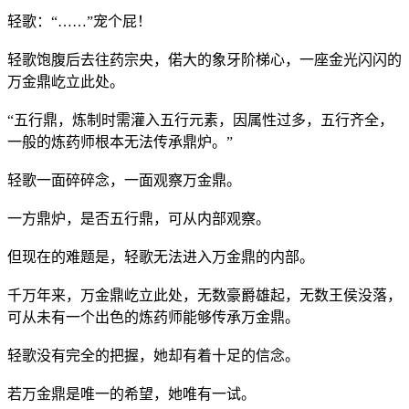
轻歌：“……”宠个屁！
轻歌饱腹后去往药宗央，偌大的象牙阶梯心，一座金光闪闪的
万金鼎屹立此处。
“五行鼎，炼制时需灌入五行元素，因属性过多，五行齐全，
一般的炼药师根本无法传承鼎炉。”
轻歌一面碎碎念，一面观察万金鼎。
一方鼎炉，是否五行鼎，可从内部观察。
但现在的难题是，轻歌无法进入万金鼎的内部。
千万年来，万金鼎屹立此处，无数豪爵雄起，无数王侯没落，
可从未有一个出色的炼药师能够传承万金鼎。
轻歌没有完全的把握，她却有着十足的信念。
若万金鼎是唯一的希望，她唯有一试。