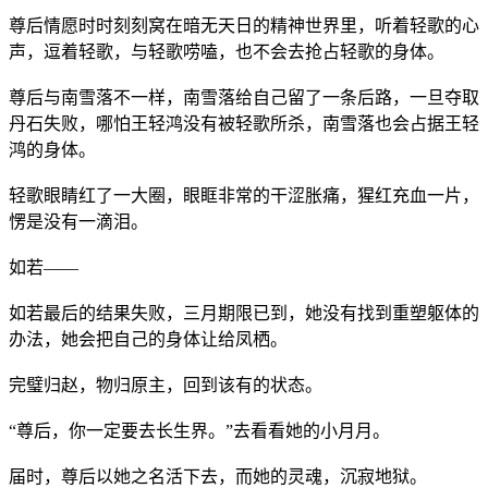
尊后情愿时时刻刻窝在暗无天日的精神世界里，听着轻歌的心
声，逗着轻歌，与轻歌唠嗑，也不会去抢占轻歌的身体。
尊后与南雪落不一样，南雪落给自己留了一条后路，一旦夺取
丹石失败，哪怕王轻鸿没有被轻歌所杀，南雪落也会占据王轻
鸿的身体。
轻歌眼睛红了一大圈，眼眶非常的干涩胀痛，猩红充血一片，
愣是没有一滴泪。
如若——
如若最后的结果失败，三月期限已到，她没有找到重塑躯体的
办法，她会把自己的身体让给凤栖。
完璧归赵，物归原主，回到该有的状态。
“尊后，你一定要去长生界。”去看看她的小月月。
届时，尊后以她之名活下去，而她的灵魂，沉寂地狱。