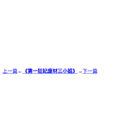
上一篇
←
《第一狂妃废材三小姐》
→
下一篇