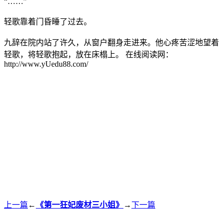
“……”
轻歌靠着门昏睡了过去。
九辞在院内站了许久，从窗户翻身走进来。他心疼苦涩地望着
轻歌，将轻歌抱起，放在床榻上。 在线阅读网：
http://www.yUedu88.com/
上一篇
←
《第一狂妃废材三小姐》
→
下一篇