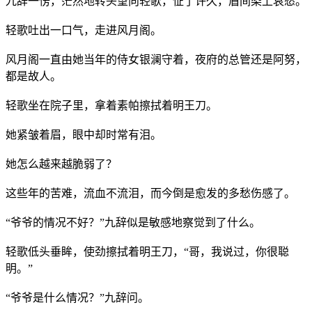
九辞一愣，茫然地转头望向轻歌，怔了许久，眉间染上哀愁。
轻歌吐出一口气，走进风月阁。
风月阁一直由她当年的侍女银澜守着，夜府的总管还是阿努，
都是故人。
轻歌坐在院子里，拿着素帕擦拭着明王刀。
她紧皱着眉，眼中却时常有泪。
她怎么越来越脆弱了？
这些年的苦难，流血不流泪，而今倒是愈发的多愁伤感了。
“爷爷的情况不好？”九辞似是敏感地察觉到了什么。
轻歌低头垂眸，使劲擦拭着明王刀，“哥，我说过，你很聪
明。”
“爷爷是什么情况？”九辞问。