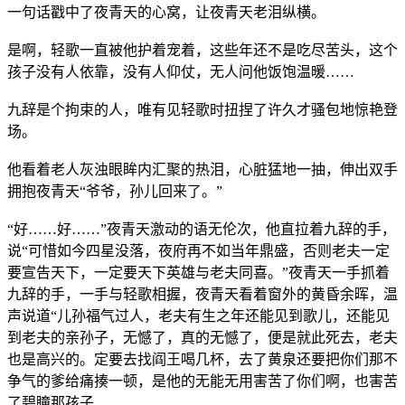
一句话戳中了夜青天的心窝，让夜青天老泪纵横。
是啊，轻歌一直被他护着宠着，这些年还不是吃尽苦头，这个
孩子没有人依靠，没有人仰仗，无人问他饭饱温暖……
九辞是个拘束的人，唯有见轻歌时扭捏了许久才骚包地惊艳登
场。
他看着老人灰浊眼眸内汇聚的热泪，心脏猛地一抽，伸出双手
拥抱夜青天“爷爷，孙儿回来了。”
“好……好……”夜青天激动的语无伦次，他直拉着九辞的手，
说“可惜如今四星没落，夜府再不如当年鼎盛，否则老夫一定
要宣告天下，一定要天下英雄与老夫同喜。”夜青天一手抓着
九辞的手，一手与轻歌相握，夜青天看着窗外的黄昏余晖，温
声说道“儿孙福气过人，老夫有生之年还能见到歌儿，还能见
到老夫的亲孙子，无憾了，真的无憾了，便是就此死去，老夫
也是高兴的。定要去找阎王喝几杯，去了黄泉还要把你们那不
争气的爹给痛揍一顿，是他的无能无用害苦了你们啊，也害苦
了碧瞳那孩子