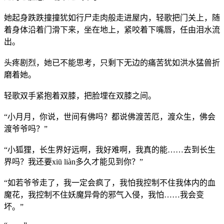
她起身跌跌撞撞犹如行尸走肉般走进屋内，轻歌把门关上，随
着身体沿着门滑下来，坐在地上，紧咬着下嘴唇，任由泪水流
出。
头疼剧烈，她已不能思考，只剩下无边的痛苦犹如洪水猛兽折
磨着她。
轻歌双手紧抱着双膝，把脸埋在双膝之间。
“小月月，你说，世间有佛吗？都说佛渡苦厄，渡众生，佛会
渡爷爷吗？”
“小狐狸，长生界好远啊，我好难啊，我真的能……去到长生
界吗？我还要xiū liàn多久才能见到你？”
“如若爷爷走了，我一定会疯了，我怕我控制不住我体内的血
魔花，我控制不住妖魔异骨的邪气入侵，我怕……我会变
坏。”