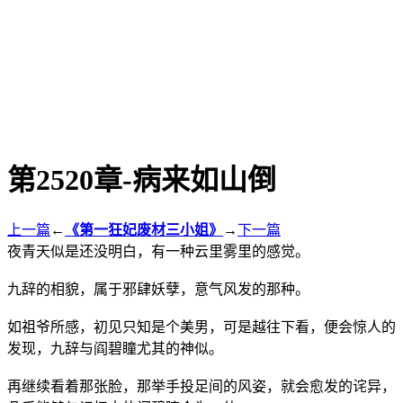
第2520章-病来如山倒
上一篇
←
《第一狂妃废材三小姐》
→
下一篇
夜青天似是还没明白，有一种云里雾里的感觉。
九辞的相貌，属于邪肆妖孽，意气风发的那种。
如祖爷所感，初见只知是个美男，可是越往下看，便会惊人的
发现，九辞与阎碧瞳尤其的神似。
再继续看着那张脸，那举手投足间的风姿，就会愈发的诧异，