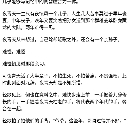
几乎能够与记忆中的阎碧瞳合为一体。
夜青天一生只有夜惊风一个儿子，人生几大苦事莫过于早年丧
妻，中年丧子，晚年又要笑着把孙女送到那个群雄荟萃卧虎藏
龙的大陆，两年难得一见。
夜青天从未想过，自己除却轻歌之外，还会有一个亲孙子。
难怪，难怪……
难怪初见时那般亲切。
可夜青天活了大半辈子，不怕生死，不怕苦痛，不畏强权，此
时此刻面对九辞，夜青天却是不知所措。
轻歌见此，倒也在意料之中，她快步走上前，一手握着九辞修
长的手，一手握着夜青天枯老的手，将代表两个年代的手，叠
合在一起。
轻歌拍了拍他们的手背，“爷爷，这些年，哥哥过得并不好。”