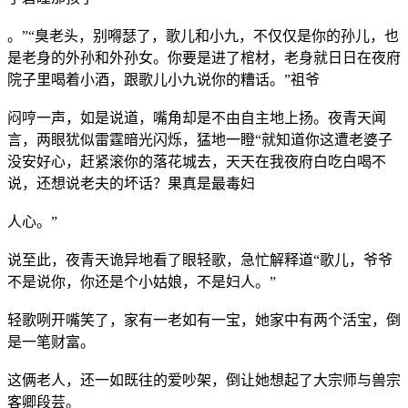
。”“臭老头，别嘚瑟了，歌儿和小九，不仅仅是你的孙儿，也
是老身的外孙和外孙女。你要是进了棺材，老身就日日在夜府
院子里喝着小酒，跟歌儿小九说你的糟话。”祖爷
闷哼一声，如是说道，嘴角却是不由自主地上扬。夜青天闻
言，两眼犹似雷霆暗光闪烁，猛地一瞪“就知道你这遭老婆子
没安好心，赶紧滚你的落花城去，天天在我夜府白吃白喝不
说，还想说老夫的坏话？果真是最毒妇
人心。”
说至此，夜青天诡异地看了眼轻歌，急忙解释道“歌儿，爷爷
不是说你，你还是个小姑娘，不是妇人。”
轻歌咧开嘴笑了，家有一老如有一宝，她家中有两个活宝，倒
是一笔财富。
这俩老人，还一如既往的爱吵架，倒让她想起了大宗师与兽宗
客卿段芸。