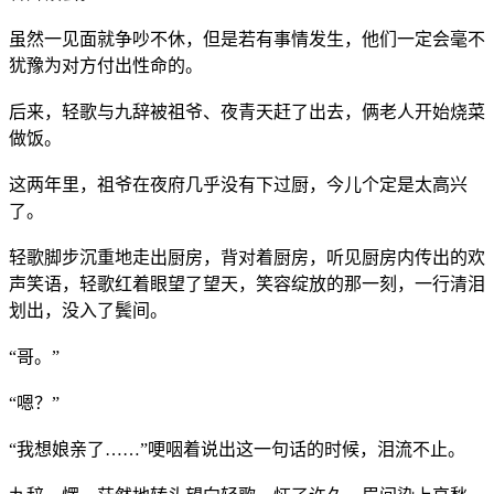
虽然一见面就争吵不休，但是若有事情发生，他们一定会毫不
犹豫为对方付出性命的。
后来，轻歌与九辞被祖爷、夜青天赶了出去，俩老人开始烧菜
做饭。
这两年里，祖爷在夜府几乎没有下过厨，今儿个定是太高兴
了。
轻歌脚步沉重地走出厨房，背对着厨房，听见厨房内传出的欢
声笑语，轻歌红着眼望了望天，笑容绽放的那一刻，一行清泪
划出，没入了鬓间。
“哥。”
“嗯？”
“我想娘亲了……”哽咽着说出这一句话的时候，泪流不止。