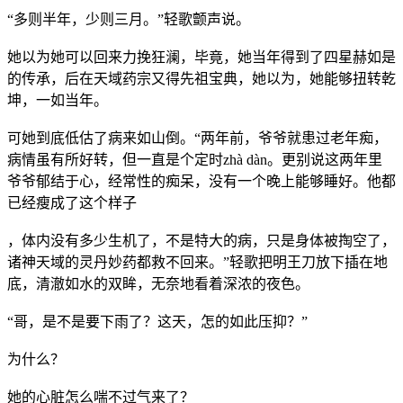
“多则半年，少则三月。”轻歌颤声说。
她以为她可以回来力挽狂澜，毕竟，她当年得到了四星赫如是
的传承，后在天域药宗又得先祖宝典，她以为，她能够扭转乾
坤，一如当年。
可她到底低估了病来如山倒。“两年前，爷爷就患过老年痴，
病情虽有所好转，但一直是个定时zhà dàn。更别说这两年里
爷爷郁结于心，经常性的痴呆，没有一个晚上能够睡好。他都
已经瘦成了这个样子
，体内没有多少生机了，不是特大的病，只是身体被掏空了，
诸神天域的灵丹妙药都救不回来。”轻歌把明王刀放下插在地
底，清澈如水的双眸，无奈地看着深浓的夜色。
“哥，是不是要下雨了？这天，怎的如此压抑？”
为什么？
她的心脏怎么喘不过气来了？