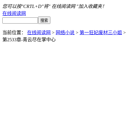
您可以按"CRTL+D"将" 在线阅读网 "加入收藏夹！
在线阅读网
当前位置：
在线阅读网
>
网络小说
>
第一狂妃废材三小姐
>
第2533章-青云尽在掌中心