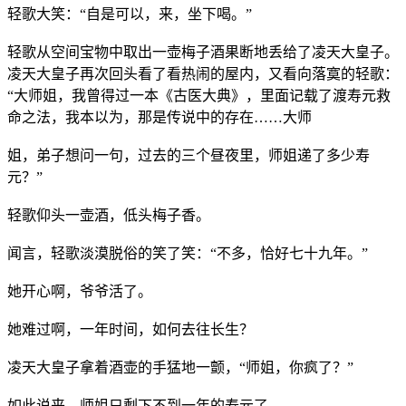
轻歌大笑：“自是可以，来，坐下喝。”
轻歌从空间宝物中取出一壶梅子酒果断地丢给了凌天大皇子。
凌天大皇子再次回头看了看热闹的屋内，又看向落寞的轻歌：
“大师姐，我曾得过一本《古医大典》，里面记载了渡寿元救
命之法，我本以为，那是传说中的存在……大师
姐，弟子想问一句，过去的三个昼夜里，师姐递了多少寿
元？”
轻歌仰头一壶酒，低头梅子香。
闻言，轻歌淡漠脱俗的笑了笑：“不多，恰好七十九年。”
她开心啊，爷爷活了。
她难过啊，一年时间，如何去往长生？
凌天大皇子拿着酒壶的手猛地一颤，“师姐，你疯了？”
如此说来，师姐只剩下不到一年的寿元了。