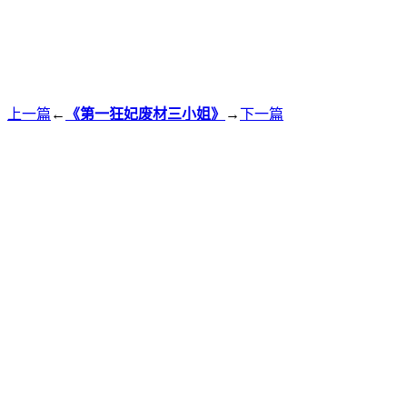
上一篇
←
《第一狂妃废材三小姐》
→
下一篇