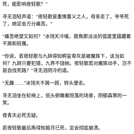
死，能影响夜轻歌？”
寻无泪轻声道：“夜轻歌是重情重义之人，母亲走了，爷爷死
了，她定会万分痛苦。”
“痛苦绝望又如何？”冰翎天冷嗤，唇角那淡淡的弧度里蕴藏着
不屑和轻蔑。
“你说，若夜轻歌与九辞得知鳄鲨骨灰是被魔族下，该当如
何？九辞只要犯错，九界不饶她。夜轻歌若对魔族动手，岂不
是自找死路？”寻无泪阴冷的道。
“无趣……”冰翎天不屑一顾，转头便走。
寻无泪坐在轮椅上，低头俯瞰着院落的场景，阴郁森寒的一
笑。
夜青天必死无疑。
若夜轻歌最后再得知姬月已死，定会彻底崩溃。