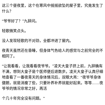
这三个昼夜里，这个在寒风中摇摇欲坠的屋子里，究竟发生了
什么？
“爷爷好了？”九辞问。
轻歌微笑点头。
没人发现轻歌的不对劲，全都冲进了屋内。
夜青天虽然还在昏睡，但身体气色给人的感觉与之前完全的不
相同了。
“让我看看，让我看看夜爷爷。”凌天大皇子挤上前，九辞确有
不满，想到大皇子是个医师便后退数步。凌天大皇子认真仔细
地查看了一番夜青天的身体情况后，双眼大亮：“夜爷爷身体
健朗，就是消瘦了些，只要补养补养就能好起来。等等……夜
爷爷的情况非常之好，再活
个几十年完全没有问题。”