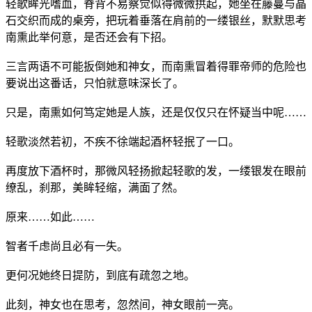
轻歌眸光嗜血，脊背不易察觉似得微微拱起，她坐在藤蔓与晶
石交织而成的桌旁，把玩着垂落在肩前的一缕银丝，默默思考
南熏此举何意，是否还会有下招。
三言两语不可能扳倒她和神女，而南熏冒着得罪帝师的危险也
要说出这番话，只怕就意味深长了。
只是，南熏如何笃定她是人族，还是仅仅只在怀疑当中呢……
轻歌淡然若初，不疾不徐端起酒杯轻抿了一口。
再度放下酒杯时，那微风轻扬掀起轻歌的发，一缕银发在眼前
缭乱，刹那，美眸轻缩，满面了然。
原来……如此……
智者千虑尚且必有一失。
更何况她终日提防，到底有疏忽之地。
此刻，神女也在思考，忽然间，神女眼前一亮。