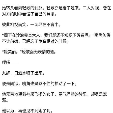
她转头看向轻歌的刹那，轻歌亦是看了过来，二人对视，皆在
对方的眼中看懂了自己的意思。
彼此相视而笑，一切尽在不言中。
“阁下在诊治赤炎大人，我们却还不知阁下芳名呢。”南熏仿佛
不计前嫌，已经忘了争锋相对的时候。
“姬美丽。”轻歌面无表情的道。
噗嗤——
九辞一口酒水喷了出来。
便是阎狱，嘴角也是忍不住的抽动了一下。
他无奈地望着神采飞扬的女子，寒气涌动的眸里，却尽是宠
溺。
他以为，再也见不到她了呢。