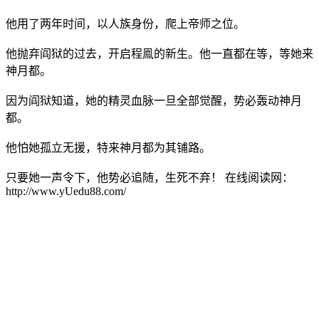
他用了两年时间，以人族身份，爬上帝师之位。
他抛弃阎狱的过去，开启程鳯的新生。他一直都在等，等她来
神月都。
因为阎狱知道，她的精灵血脉一旦全部觉醒，势必轰动神月
都。
他怕她孤立无援，特来神月都为其铺路。
只要她一声令下，他势必追随，生死不弃！ 在线阅读网：
http://www.yUedu88.com/