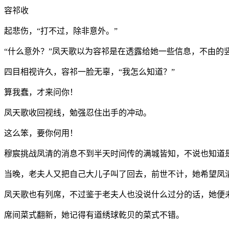
容祁收
起悲伤，“打不过，除非意外。”
“什么意外？”凤天歌以为容祁是在透露给她一些信息，不由的
四目相视许久，容祁一脸无辜，“我怎么知道？”
算我蠢，才来问你！
凤天歌收回视线，勉强忍住出手的冲动。
这么笨，要你何用！
穆宸挑战凤清的消息不到半天时间传的满城皆知，不说也知道
当晚，老夫人又把自己大儿子叫了回去，前世不计，她希望凤
凤天歌也有列席，不过鉴于老夫人也没说什么过分的话，她便
席间菜式翻新，她记得有道绣球乾贝的菜式不错。