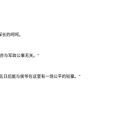
深长的呵呵。
亦与军政公事无关。”
望五日后能与侯爷在这里有一场公平的较量。”