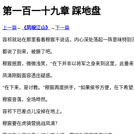
第一百一十九章 踩地盘
上一篇
←
《凤唳江山》
→
下一篇
容祁就站在那里看着穆宸不说话，内心深处荡起一阵意味特别
都说了别来，被撅了吧。
穆宸抿唇，微微浅笑，“在下并非以将军之身来到这里，此番来
凤清刚毅面容透出疑惑。
“在下来，是讨教。”穆宸再度拱手，“如果侯爷方便，在下希
穆宸音落，全场哗然。
容祁下巴差点儿没掉在地上。
穆宸要在虎骑营挑战凤清？