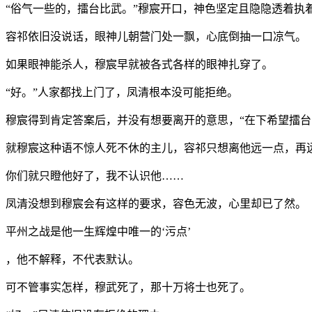
“俗气一些的，擂台比武。”穆宸开口，神色坚定且隐隐透着执
容祁依旧没说话，眼神儿朝营门处一飘，心底倒抽一口凉气。
如果眼神能杀人，穆宸早就被各式各样的眼神扎穿了。
“好。”人家都找上门了，凤清根本没可能拒绝。
穆宸得到肯定答案后，并没有想要离开的意思，“在下希望擂台
就穆宸这种语不惊人死不休的主儿，容祁只想离他远一点，再
你们就只瞪他好了，我不认识他……
凤清没想到穆宸会有这样的要求，容色无波，心里却已了然。
平州之战是他一生辉煌中唯一的‘污点’
，他不解释，不代表默认。
可不管事实怎样，穆武死了，那十万将士也死了。