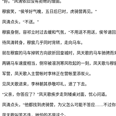
“好。”凤清依旧没有拒绝的理由。
穆宸笑，“侯爷好气魄，五日后巳时，虎骑营再见。”
凤清点头，“不送。”
穆宸身侧，容祁立时过去缓和气氛，“不用送不用送，侯爷请回
待凤清转身，穆宸几乎同时背转，走向马车。
就在穆宸的马车掉转方向欲折回皇城时，凤天歌的马车驰骋而
两辆马车速度相当，侧帘被凛冽寒风吹起的一刻，凤天歌与穆
军营，凤天歌入主营帐时李林正在营帐里添炭火。
见凤天歌进来，李林朝其恭敬叩礼，退了下去。
“父亲，你答应了？”凤天歌疾步走到矮桌对面，忧心问道。
凤清点头，“他都找到虎骑营，为父怎么可能不答应……不过你
凤天歌叫苦不迭，她怕的不是这个。