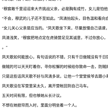
“穆宸敢千里迢迢来大齐挑战父亲，必是胸有成竹，女儿是怕他
“不会，穆武的儿子还不至如此。”凤清抬起头，目色温和看向
“女儿关心父亲是应当的。”凤天歌坐下来，尽量放慢自己语速
凤清浅笑，“穆宸把地点定在虎骑营足见其诚意，不过你放心
。”
凤天歌如何能放心，有句话说的不错，只有千日做贼没有千日
做贼的可以天天盯着你，寻你松懈的时候给你致命一击，防贼
只是这些话凤天歌不好与凤清多说，让他一个堂堂侯爷去跟小
凤天歌没在军营里呆太久，离开营帐回到自己马车。
五天时间有限，但也够她从长计议。
不想在她掀帘而入时，里面分明坐着一个人。