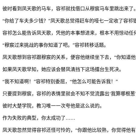
彼时看到凤天歌的马车，容祁就找借口从穆宸马车里跳出来了
“你给了车夫多少钱？”凤天歌总觉得赶车的哑七一定收了容祁
容祁怎么能告诉凤天歌，凭他的本事想进来，根本不用惊动任
“穆宸过来挑战的事你知道了吧。”容祁转移话题。
凤天歌想到容祁跟穆宸的关系，便容他继续坐下去，“你知道他
如果凤天歌早知，她应该会替凤清挡下这场擂台生死决。
“我不知道啊！”容祁特别委屈，“他怎么可能告诉我！”
只要提到穆宸，容祁的表情里就会不知不觉流露出‘我算哪根葱
彼时大楚学院，教习唯一一次夸他是这么说的。
作为失败的典型，你太成功了……
凤天歌忽然觉得容祁还怪可怜的，“你跟他比较熟，你觉得他有