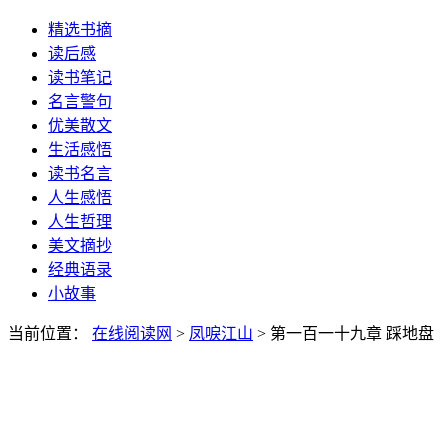
精选书摘
读后感
读书笔记
名言警句
优美散文
生活感悟
读书名言
人生感悟
人生哲理
美文摘抄
经典语录
小故事
当前位置：
在线阅读网
>
凤唳江山
> 第一百一十九章 踩地盘