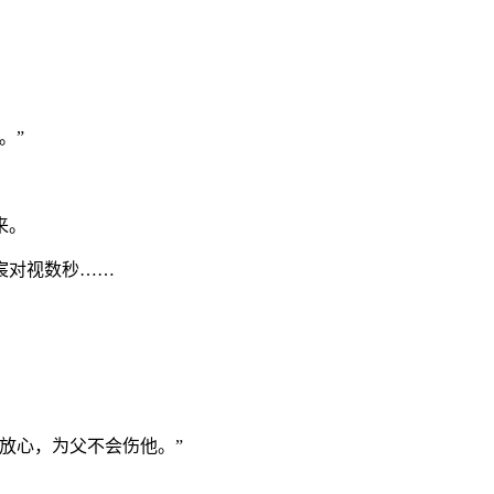
。”
来。
宸对视数秒……
放心，为父不会伤他。”