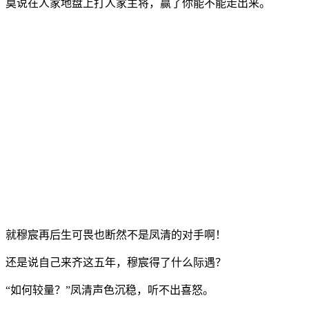
莫说在人家地盘上打人家主将，赢了你能不能走出来。
就穆宸再后生可畏也断然不是凤清的对手啊！
还是说自己来齐这五年，穆宸得了什么际遇？
“如何较量？”凤清声色沉稳，听不出喜怒。