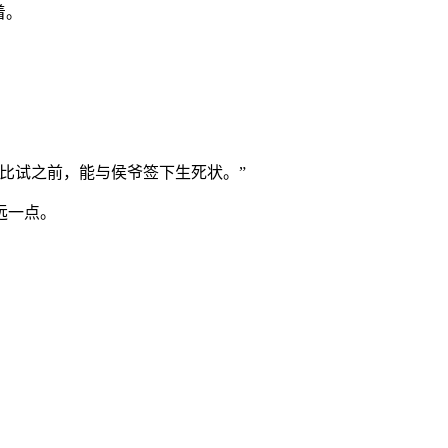
着。
比试之前，能与侯爷签下生死状。”
远一点。