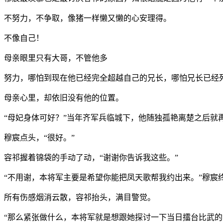
不努力，不争取，像猪一样懒又懒的心安理得。
不像自己！
母亲眼里只有大哥，不管他多
努力，哪怕到现在他已经完全超越自己的兄长，哪怕兄长已经
母亲心里，却依旧没有他的位置。
“母妃身体可好？”当年齐军兵临城下，他随独孤艳离楚之后就
穆宸点头，“很好。”
容祁握着锦袋的手动了动，“谢谢你告诉我这些。”
“不用谢，本将军主要是希望你能把凤天歌帮我约出来。”穆宸
所有伤感烟消云散，容祁抬头，满目警觉。
“那么紧张做什么，本将军就是想跟她探讨一下当日擂台比武的