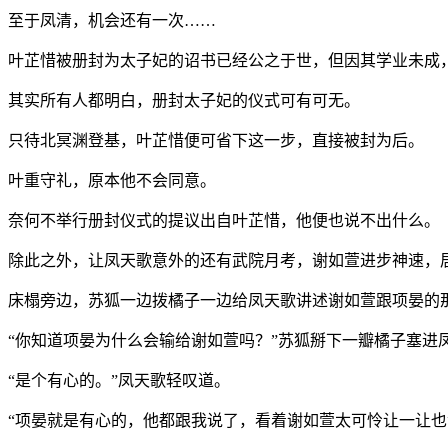
至于凤清，机会还有一次……
叶芷惜被册封为太子妃的诏书已经公之于世，但因其学业未成
其实所有人都明白，册封太子妃的仪式可有可无。
只待北冥渊登基，叶芷惜便可省下这一步，直接被封为后。
叶重守礼，原本他不会同意。
奈何不举行册封仪式的提议出自叶芷惜，他便也说不出什么。
除此之外，让凤天歌意外的还有武院月考，谢如萱进步神速，
床榻旁边，苏狐一边拨橘子一边给凤天歌讲述谢如萱跟项晏的
“你知道项晏为什么会输给谢如萱吗？”苏狐掰下一瓣橘子塞进
“是个有心的。”凤天歌轻叹道。
“项晏就是有心的，他都跟我说了，看着谢如萱太可怜让一让也