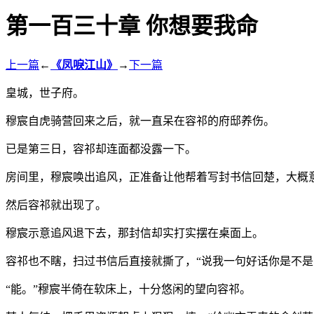
第一百三十章 你想要我命
上一篇
←
《凤唳江山》
→
下一篇
皇城，世子府。
穆宸自虎骑营回来之后，就一直呆在容祁的府邸养伤。
已是第三日，容祁却连面都没露一下。
房间里，穆宸唤出追风，正准备让他帮着写封书信回楚，大概
然后容祁就出现了。
穆宸示意追风退下去，那封信却实打实摆在桌面上。
容祁也不瞎，扫过书信后直接就撕了，“说我一句好话你是不是
“能。”穆宸半倚在软床上，十分悠闲的望向容祁。