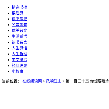
精选书摘
读后感
读书笔记
名言警句
优美散文
生活感悟
读书名言
人生感悟
人生哲理
美文摘抄
经典语录
小故事
当前位置：
在线阅读网
>
凤唳江山
> 第一百三十章 你想要我