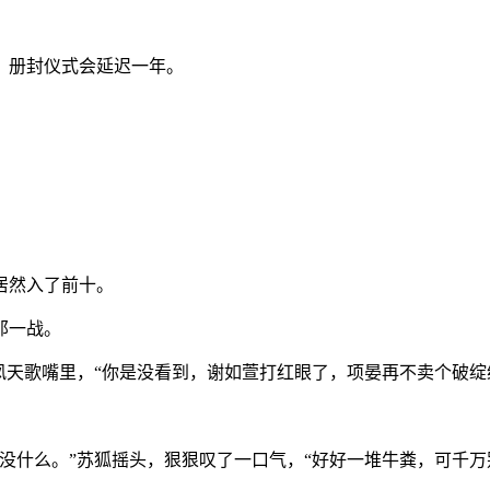
，册封仪式会延迟一年。
居然入了前十。
那一战。
凤天歌嘴里，“你是没看到，谢如萱打红眼了，项晏再不卖个破绽
没什么。”苏狐摇头，狠狠叹了一口气，“好好一堆牛粪，可千万