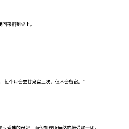
转回来搁到桌上。
，每个月会去甘泉宫三次，但不会留宿。”
。
那么爱他的母妃，而他却理所当然的接受那一切。