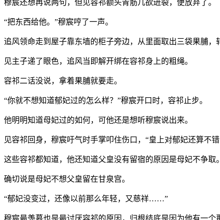
穆宸还想再说两句，但见容祁额头青筋几欲迸裂，便放弃了。
“把东西给他。”穆宸哼了一声。
追风领命走到屋子靠东墙的柜子旁边，从里面取出三袋果脯，
见主子递了眼色，追风当即解开绑在容祁身上的粗绳。
容祁二话没说，拿着果脯就要走。
“你就不想知道郁妃过的怎么样？”穆宸开口时，容祁止步。
他明明知道母妃过的如何，可他还是想听穆宸说出来。
见容祁回身，穆宸吁气时手掌叩住伤口，“皇上对郁妃还算不错
这些容祁都知道，他还知道父皇没有留宿的原因是母妃不争取
确切说是母妃不想父皇留在甘泉宫。
“郁妃没变过，还像以前那么年轻，又慈祥……”
穆宸最羡慕也是最讨厌容祁的原因，归根结底是因为他有一个