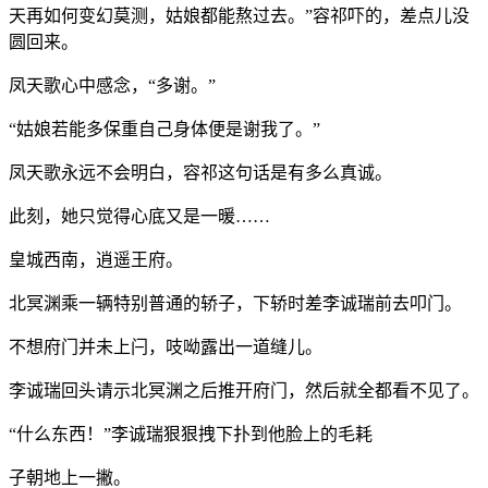
天再如何变幻莫测，姑娘都能熬过去。”容祁吓的，差点儿没
圆回来。
凤天歌心中感念，“多谢。”
“姑娘若能多保重自己身体便是谢我了。”
凤天歌永远不会明白，容祁这句话是有多么真诚。
此刻，她只觉得心底又是一暖……
皇城西南，逍遥王府。
北冥渊乘一辆特别普通的轿子，下轿时差李诚瑞前去叩门。
不想府门并未上闩，吱呦露出一道缝儿。
李诚瑞回头请示北冥渊之后推开府门，然后就全都看不见了。
“什么东西！”李诚瑞狠狠拽下扑到他脸上的毛耗
子朝地上一撇。