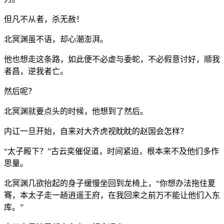
但凡不从者，杀无赦！
北冥渊虽不语，却心潮澎湃。
他也想走这条路，如此便不必虚与委蛇，不必假意讨好，顺我
者昌，逆我者亡。
然后呢？
北冥渊就要点头的时候，他想到了然后。
内讧一旦开始，自来对大齐虎视眈眈的赵国会怎样？
“太子殿下？”古云奕催促道，时间紧迫，根本来不及他们多作
思量。
北冥渊几欲抬起的身子缓慢坐回到龙椅上，“你想办法拖住夏
骞，本太子走一趟逍遥王府，在我回来之前万不能让他们入东
库。”