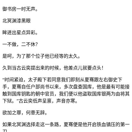
御书房一时无声。
北冥渊漆黑眼
眸迸出星点异彩。
一不做，二不休？
是呵，为了那个位子他已经等的太久。
久到当古云奕提出来的时候，他差点儿就要点头！
“时间紧迫，太子殿下若同意我们即刻从夏骞跟左右御史下
手，夏骞自任户部尚书以来，多次盘查国库，他是最有可能接
触到国库钥匙的朝中官员，我们便以他盗取国库银两为由将其
下狱。”古云奕低声呈禀，声音亦寒。
欲加之罪，何患无辞。
如果北冥渊选择走这一条路，夏骞便是他开启铁血镇压的第一
刀。