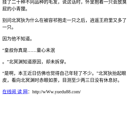
挂了二十种不同品种的毛发，说这话时，怀里抱着一只会放臭
屁的小青狸。
别问北冥狄为什么在被容祁抱走一只之后，逍遥王府里又多了
一只。
因为他不知道。
“皇叔你真是……童心未泯
。”北冥渊知道原因，却未拆穿。
“是啊，本王近日仿佛也觉得自己年轻了不少。”北冥狄抬起眼
皮，看向北冥渊时赤眼如荼，目测至少两三日没有休息好。
在线阅 读 网
：http://wWw.yuedu88.com/