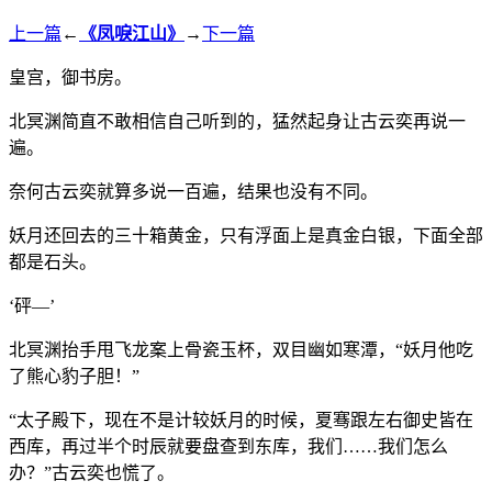
上一篇
←
《凤唳江山》
→
下一篇
皇宫，御书房。
北冥渊简直不敢相信自己听到的，猛然起身让古云奕再说一
遍。
奈何古云奕就算多说一百遍，结果也没有不同。
妖月还回去的三十箱黄金，只有浮面上是真金白银，下面全部
都是石头。
‘砰—’
北冥渊抬手甩飞龙案上骨瓷玉杯，双目幽如寒潭，“妖月他吃
了熊心豹子胆！”
“太子殿下，现在不是计较妖月的时候，夏骞跟左右御史皆在
西库，再过半个时辰就要盘查到东库，我们……我们怎么
办？”古云奕也慌了。