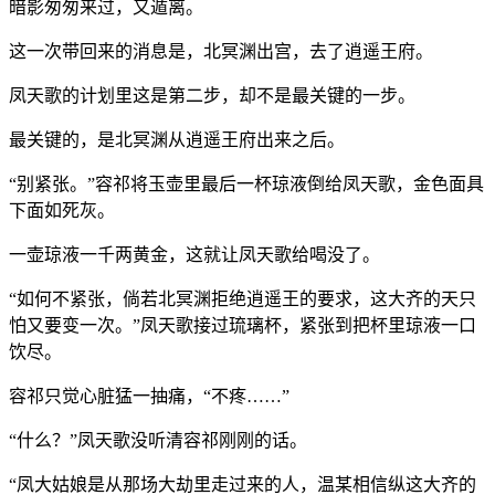
暗影匆匆来过，又遁离。
这一次带回来的消息是，北冥渊出宫，去了逍遥王府。
凤天歌的计划里这是第二步，却不是最关键的一步。
最关键的，是北冥渊从逍遥王府出来之后。
“别紧张。”容祁将玉壶里最后一杯琼液倒给凤天歌，金色面具
下面如死灰。
一壶琼液一千两黄金，这就让凤天歌给喝没了。
“如何不紧张，倘若北冥渊拒绝逍遥王的要求，这大齐的天只
怕又要变一次。”凤天歌接过琉璃杯，紧张到把杯里琼液一口
饮尽。
容祁只觉心脏猛一抽痛，“不疼……”
“什么？”凤天歌没听清容祁刚刚的话。
“凤大姑娘是从那场大劫里走过来的人，温某相信纵这大齐的