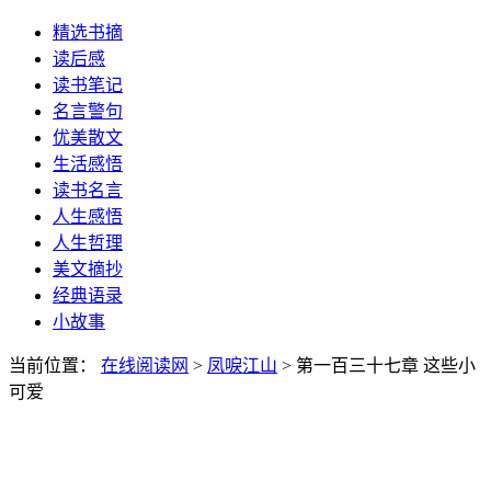
精选书摘
读后感
读书笔记
名言警句
优美散文
生活感悟
读书名言
人生感悟
人生哲理
美文摘抄
经典语录
小故事
当前位置：
在线阅读网
>
凤唳江山
> 第一百三十七章 这些小
可爱