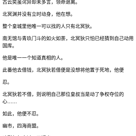
古云奕虽诧异却未多言，领命退离。
北冥渊并没有立时动身，他在想。
整个皇城里他唯一可以找的人只有北冥狄。
南无馆与青玖门斗的如火如荼，北冥狄只怕已经猜到自己动用
国库。
他是唯一一个知道真相的人。
此番他去借钱，北冥狄若借便是没想将他置于死地，他便
忍。
北冥狄若不借，则说明自己那位皇叔当是动了争权夺位的
心……
如此，他便不忍。
幽市，四海商盟。