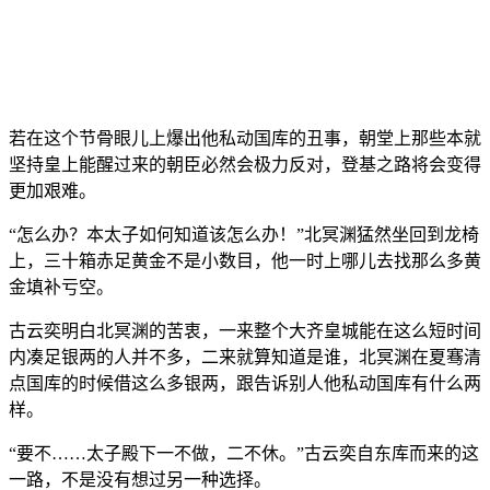
若在这个节骨眼儿上爆出他私动国库的丑事，朝堂上那些本就
坚持皇上能醒过来的朝臣必然会极力反对，登基之路将会变得
更加艰难。
“怎么办？本太子如何知道该怎么办！”北冥渊猛然坐回到龙椅
上，三十箱赤足黄金不是小数目，他一时上哪儿去找那么多黄
金填补亏空。
古云奕明白北冥渊的苦衷，一来整个大齐皇城能在这么短时间
内凑足银两的人并不多，二来就算知道是谁，北冥渊在夏骞清
点国库的时候借这么多银两，跟告诉别人他私动国库有什么两
样。
“要不……太子殿下一不做，二不休。”古云奕自东库而来的这
一路，不是没有想过另一种选择。