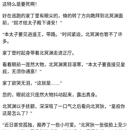
这特么是要死啊！
好在逃跑的家丁里有眼尖的，倏的转了方向跪拜到北冥渊面
前，“奴才给太子殿下请安！”
“本太子要见逍遥王，带路。”时间紧迫，北冥渊也管不了许
多。
家丁登时起身带着北冥渊走进正厅。
看着眼前一庞然大物，北冥渊黑目凛寒，“本太子要直接见皇
叔，无须你通禀！”
家丁欲哭无泪，“这就是……”
忽的，眼前这只庞然大物抖动起来，露出真身。
北冥渊以手抚额，深深吸了一口气之后看向北冥狄，“皇叔你
这是怎么了？”
“近日甚觉孤独，圈养了一些小可爱。”北冥狄一张俊脸上至少