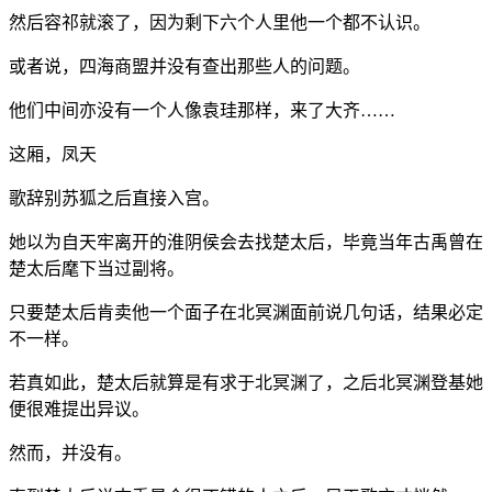
然后容祁就滚了，因为剩下六个人里他一个都不认识。
或者说，四海商盟并没有查出那些人的问题。
他们中间亦没有一个人像袁珪那样，来了大齐……
这厢，凤天
歌辞别苏狐之后直接入宫。
她以为自天牢离开的淮阴侯会去找楚太后，毕竟当年古禹曾在
楚太后麾下当过副将。
只要楚太后肯卖他一个面子在北冥渊面前说几句话，结果必定
不一样。
若真如此，楚太后就算是有求于北冥渊了，之后北冥渊登基她
便很难提出异议。
然而，并没有。