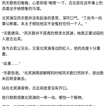
凤天歌依旧匍匐，心里却是‘咯噔’一下，古云奕在这件事上的
态度出乎她想象的冷漠。
北冥渊见凤天歌并没有起身的意思，深吁口气，“丁尚书一向
秉公断案，本太子相信他定不会冤枉任何一个人。”
“天歌唐突。”凤天歌并不是真的想求北冥渊，她真正要试探的
人是古云奕。
身为古若尘兄长，又是北冥渊身边的红人，他的态度十分重
要。
“此事……”
“天歌告退。”北冥渊再欲解释的时候凤天歌已然拱手，退出数
米后转身离去。
站在北冥渊身侧，古云奕故意没有开口。
他只默默观察北冥渊的一举一动，哪怕一个眼神。