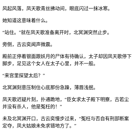
风起风落，凤天歌青丝拂动间，眼底闪过一抹冰寒。
她知道这意味着什么。
“站住。”就在凤天歌准备离开时，北冥渊突然止步。
旁侧，古云奕闻声微震。
殿前正停着银面跟妖月的尸体有待确认，太子却因凤天歌停下
脚步，足见这个女人在太子心里，并不一般。
“来宫里探望太后？”
北冥渊刻意压制住心底那份急躁，薄唇浅抿。
凤天歌迟疑片刻，扑通跪地，“臣女求太子殿下明察，古若尘
并没有杀人，他是冤枉的！”
未及北冥渊开口，古云奕慢步过来，“冤枉与否自有刑部断案
定夺，凤大姑娘未免求错地方了。”