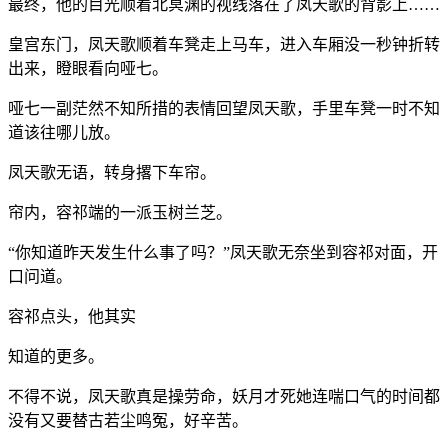
最终，他的目光顺着北冥渊的视线落在了凤天歌的背影上……
皇宫东门，凤天歌顺着车凳走上马车，进入车厢没一秒钟折转
出来，瞪眼看向哑七。
哑七一副茫然不知所措的表情回望凤天歌，手里车凳一时不知
道该往哪儿放。
凤天歌无语，转身撂下车帘。
帘内，容祁端的一派玉树兰芝。
“你知道昨天发生什么事了吗？”凤天歌无奈坐到容祁对面，开
口问道。
容祁点头，他其实
知道的更多。
不得不说，凤天歌真是操劳命，妖月才死她连喘口气的时间都
没有又要替古若尘鸣冤，好辛苦。