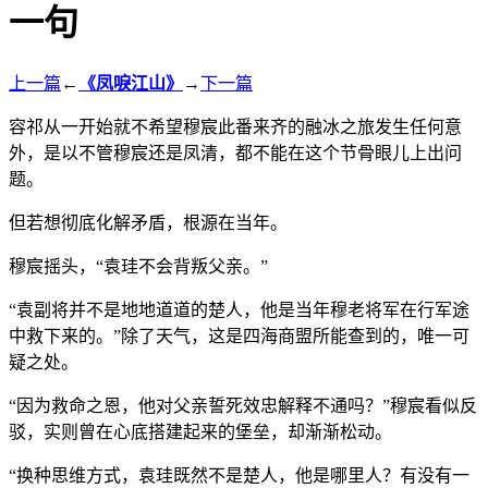
一句
上一篇
←
《凤唳江山》
→
下一篇
容祁从一开始就不希望穆宸此番来齐的融冰之旅发生任何意
外，是以不管穆宸还是凤清，都不能在这个节骨眼儿上出问
题。
但若想彻底化解矛盾，根源在当年。
穆宸摇头，“袁珪不会背叛父亲。”
“袁副将并不是地地道道的楚人，他是当年穆老将军在行军途
中救下来的。”除了天气，这是四海商盟所能查到的，唯一可
疑之处。
“因为救命之恩，他对父亲誓死效忠解释不通吗？”穆宸看似反
驳，实则曾在心底搭建起来的堡垒，却渐渐松动。
“换种思维方式，袁珪既然不是楚人，他是哪里人？有没有一