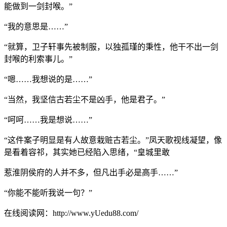
能做到一剑封喉。”
“我的意思是……”
“就算，卫子轩事先被制服，以独孤瑾的秉性，他干不出一剑
封喉的利索事儿。”
“嗯……我想说的是……”
“当然，我坚信古若尘不是凶手，他是君子。”
“呵呵……我是想说……”
“这件案子明显是有人故意栽赃古若尘。”凤天歌视线凝望，像
是看着容祁，其实她已经陷入思绪，“皇城里敢
惹淮阴侯府的人并不多，但凡出手必是高手……”
“你能不能听我说一句？”
在线阅读网：http://www.yUedu88.com/