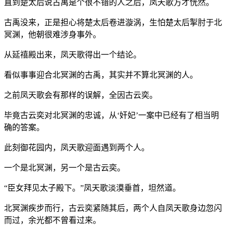
直到楚太后说古禹是个很不错的人之后，凤天歌方才恍然。
古禹没来，正是担心将楚太后卷进漩涡，生怕楚太后掣肘于北
冥渊，他朝很难涉身事外。
从延禧殿出来，凤天歌得出一个结论。
看似事事迎合北冥渊的古禹，其实并不算北冥渊的人。
之前凤天歌会有那样的误解，全因古云奕。
毕竟古云奕对北冥渊的忠诚，从‘奸妃’一案中已经有了相当明
确的答案。
此刻御花园内，凤天歌迎面遇到两个人。
一个是北冥渊，另一个是古云奕。
“臣女拜见太子殿下。”凤天歌淡漠垂首，坦然道。
北冥渊疾步而行，古云奕紧随其后，两个人自凤天歌身边忽闪
而过，余光都不曾看过来。