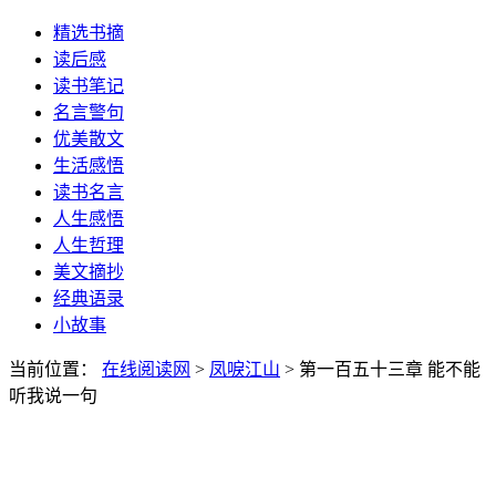
精选书摘
读后感
读书笔记
名言警句
优美散文
生活感悟
读书名言
人生感悟
人生哲理
美文摘抄
经典语录
小故事
当前位置：
在线阅读网
>
凤唳江山
> 第一百五十三章 能不能
听我说一句