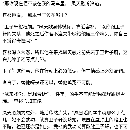
“那你现在便不该在我的马车里。”凤天歌冷冷道。
容祁挑眉，“那本世子该在哪里？”
“卫子轩棺柩前。”凤天歌身体微倾，靠近容祁，“以你跟卫子
轩的关系，他死之后你若不连哭带嚎给他磕三个响头，你自己
不觉得奇怪吗？”
容祁深以为然，所以他在来找凤天歌之前先去了卫世子府，这
会儿嗓子还有点儿哑。
卫子轩这件事，他在行动上必须低调，但在情感上必须高调。
说白了，替他嚎丧还可以，替他鸣冤不可能。
“我来找你，是想告诉你一件事，凶手不可能是独孤瑾跟凤雪
瑶。”容祁言归正传。
凤天歌颇为意外，随后欣然点头，“凤雪瑶的本事就那么丁点
儿，她不会武功，就算卫子轩没防她，隐匿在屋顶上的暗卫也
不瞎，独孤瑾亦是如此，凭他的武功就算能胜卫子轩，也不可