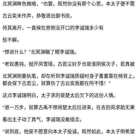
北冥渊眸色微暗，“也罢，既然你没有那个心思，本太子便不需
古云奕未作声，恭敬退出御书房。
待其离开，一直候在旁侧没开口的李诚瑞多少有
些不解。
“想说什么？”北冥渊瞄了眼李诚瑞。
“老奴愚钝，抛开凤雪瑶，古若尘好歹也是淮阴侯次子，若真被
北冥渊刚要执笔，却在听到李诚瑞质疑时身子重重靠在椅背上
都会保下古若尘，就算伤了古云奕我都在所不惜！”
这点李诚瑞明白，太子求的是楚太后欠下的这份人情。
“退一万步，就算古禹不想将楚太后拉进来，在去别苑求助无果
看出主子动了真气，李诚瑞没敢插言。
“说到底，他是不愿意向本太子投诚，既然如此，本太子倒希