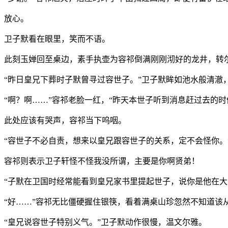
放心。
卫子默看在眼里，笑而不语。
此刻玉婵回至桌边，素手执壶为容祁倒满刚刚沏好的龙井，转
“昨日皇兄下葬时子默曾寻过容世子。”卫子默眸如池水般清澈
“啊？啊……”容祁老脸一红，“昨天本世子听到消息赶过去的
此处应该有哭声，容祁当下呜咽。
“容世子不必自责，想来以皇兄跟容世子的关系，定不会怪你。
容祁则表示卫子轩怪不怪我没所谓，主要是你啊贤弟！
“子默在卫国时经常能看到皇兄家书里提起世子，说你是他在大
“好……”容祁无比僵硬握住银筷，看着满桌山珍忽然不知道该
“皇兄说容世子特别义气。”卫子默动作很慢，温文尔雅。