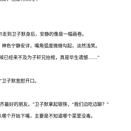
尔走到卫子默身后，安静的像是一幅画卷。
，神色宁静安详，嘴角弧度微微勾起，淡然浅笑。
时候已经来不及为子轩兄抬棺，真是毕生遗憾……”
”卫子默宽慰开口。
齐最好的朋友。”卫子默拿起银筷，“我们边吃边聊？”
从哪个开始下嘴，主要是不知道哪个菜里没毒。