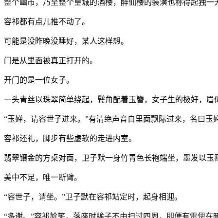
整个幽市，乃至整个皇城的酒楼，醉仙楼的装潢也称得起独一
容祁都有点儿推不动了。
可能是没昨晚没睡好，某人这样想。
门是从里面被真正打开的。
开门的是一位女子。
一头青丝以珠翠简单绕起，鬓角配着玉簪，女子生的极好，眉
“玉婵，请容世子进来。”有清绝声音自里面飘际过来，名曰玉
容祁还礼，脚步有些虚软的走进内室。
翡翠镶金的方桌对面，卫子默一身竹青色长袍端坐，墨发以玉
美中不足，唯一断臂。
“容世子，请坐。”卫子默在容祁站定时，起身相迎。
“多谢。”容祁尬笑，落座时眸子不由扫过四周，即便有雷伊在