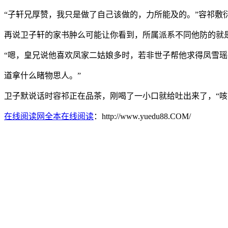
“子轩兄厚赞，我只是做了自己该做的，力所能及的。”容祁
再说卫子轩的家书肿么可能让你看到，所属派系不同他防的就
“嗯，皇兄说他喜欢凤家二姑娘多时，若非世子帮他求得凤雪
道拿什么睹物思人。”
卫子默说话时容祁正在品茶，刚喝了一小口就给吐出来了，“咳
在线阅读网全本在线阅读
：http://www.yuedu88.COM/