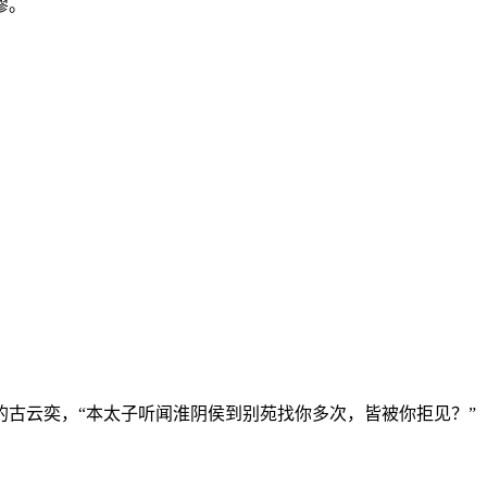
缪。
古云奕，“本太子听闻淮阴侯到别苑找你多次，皆被你拒见？”