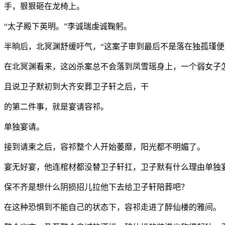
手，狠狠砸在龙椅上。
“太子殿下英明。”李诚瑞虔诚鞠躬。
半晌后，北冥渊舒缓吁气，“这案子审到最后不是落在独孤瑾便
在北冥渊看来，这凶杀案总不会落到凤雪瑶身上，一个弱女子
且说卫子默初到大齐安葬卫子轩之后，干
的第二件事，就是宴请容祁。
单独宴请。
接到请柬之后，容祁整个人开始萎靡，阳光都不明媚了。
宴无好宴，他连棺材都没替卫子轩扛，卫子默有什么理由单独
保不齐是想什么阴损招儿拉他下去给卫子轩陪葬吧？
在这种恐惧到不能自己的状态下，容祁走进了醉仙楼的雅间。