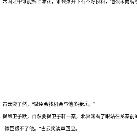
六国之中谁能锦上添花，谁会落井下石不好预料，他须未雨绸
古云奕了然，“微臣会找机会与他多接近。”
提到卫子默，自然要提卫子轩一案，北冥渊看了眼站在龙案前的
“微臣帮不了他。”古云奕淡声回应。