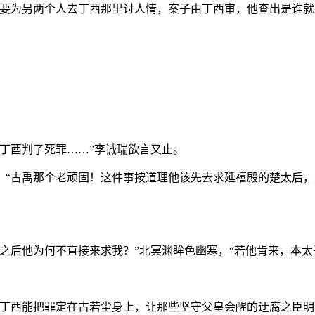
要为另两个人去丁酉那里讨人情，案子由丁酉审，他查出是谁就
丁酉判了死罪……”李诚瑞欲言又止。
，“古禹那个老顽固！这件事按道理他该先去求延禧殿的楚太后
之后他为何不直接来求我？”北冥渊眸色幽寒，“若他肯来，本太
望丁酉能把罪定在古若尘身上，让那些坚守父皇会醒的迂腐之臣明