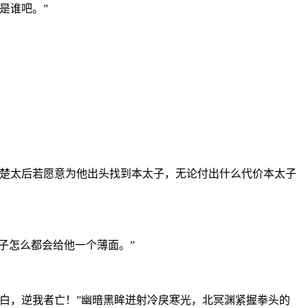
是谁吧。”
，楚太后若愿意为他出头找到本太子，无论付出什么代价本太子
子怎么都会给他一个薄面。”
白，逆我者亡！”幽暗黑眸迸射冷戾寒光，北冥渊紧握拳头的