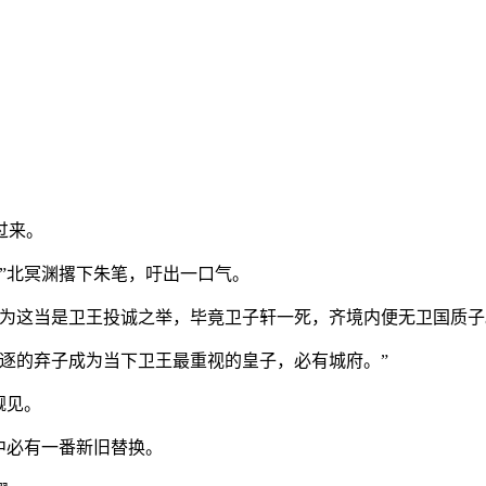
过来。
”北冥渊撂下朱笔，吁出一口气。
为这当是卫王投诚之举，毕竟卫子轩一死，齐境内便无卫国质子
逐的弃子成为当下卫王最重视的皇子，必有城府。”
觐见。
中必有一番新旧替换。