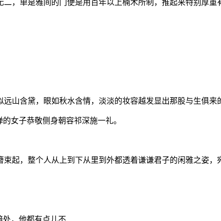
无二，单是雅间的门便是用百年以上楠木所制，推起来特别厚重
似远山含黛，眼如秋水含情，淡淡的妆容越发显出那股与生俱来
婵的女子恭敬侧身朝容祁深施一礼。
簪束起，整个人从上到下从里到外都透着谦谦君子的闲雅之姿，
暗处，他都有点儿不