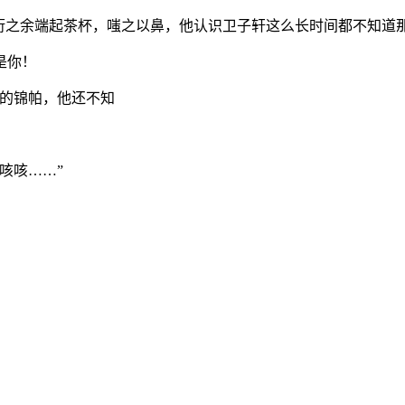
敷衍之余端起茶杯，嗤之以鼻，他认识卫子轩这么长时间都不知道
是你！
瑶的锦帕，他还不知
咳咳……”