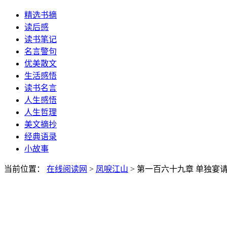
精选书摘
读后感
读书笔记
名言警句
优美散文
生活感悟
读书名言
人生感悟
人生哲理
美文摘抄
经典语录
小故事
当前位置：
在线阅读网
>
凤唳江山
> 第一百六十九章 单独宴