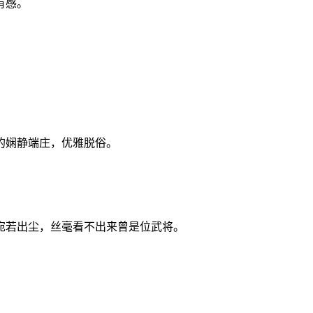
有感。
的娴静端庄，优雅脱俗。
宛若出尘，丝毫看不出来曾是位武将。