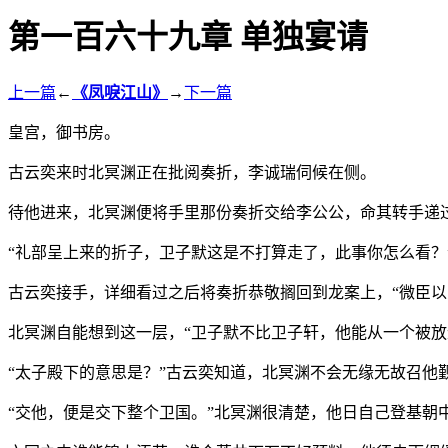
第一百六十九章 单独宴请
上一篇
←
《凤唳江山》
→
下一篇
皇宫，御书房。
古云奕来时北冥渊正在批阅奏折，李诚瑞伺候在侧。
待他进来，北冥渊便将手里那份奏折交给李公公，命其转手递
“礼部呈上来的折子，卫子默这是不打算走了，此事你怎么看？
古云奕接手，详细看过之后将奏折恭敬搁回到龙案上，“微臣以
北冥渊自能想到这一层，“卫子默不比卫子轩，他能从一个被放
“太子殿下的意思是？”古云奕知道，北冥渊不会无缘无故召他
“交他，便是交下整个卫国。”北冥渊很清楚，他日自己登基朝