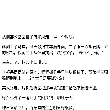
从刑部公堂回世子府如果走，得一个时辰。
此刻上了马车，凤天歌挡在车厢外面，看了眼一心想要爬上来
的容祁，权衡之下从怀里掏出半块银锭子，“真带不了你。”
马车走了，扬起尘烟漫天。
容祁呆愣愣站在原地，紧紧抓着手里半块银锭子，酝酿半天狠
狠砸到地上，“当本世子是要饭的么！”
某人暴走，片刻后折回把那半块银锭子捡起来揣进怀里。
好歹也算第一笔到手的回头钱，聊胜于无……
昨日义诊之后，百草堂的生意明显好很多。