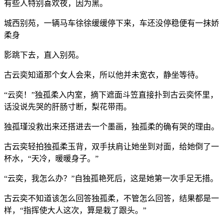
有些人特别喜欢夜，因为黑。
城西别苑，一辆马车徐徐缓缓停下来，车还没停稳便有一抹娇
柔身
影跳下去，直入别苑。
古云奕知道那个女人会来，所以他并未宽衣，静坐等待。
“云奕！”独孤柔入内室，摘下遮面斗笠直接扑到古云奕怀里，
话没说先哭的肝肠寸断，梨花带雨。
独孤瑾没救出来还搭进去一个墨画，独孤柔的确有哭的理由。
古云奕轻拍独孤柔玉背，双手扶肩让她坐到对面，给她倒了一
杯水，“天冷，暖暖身子。”
“云奕，我怎么办？”自独孤艳死后，这是她第一次手足无措。
古云奕不知道该怎么回答独孤柔，不管怎么回答，结果都是一
样，“指挥使大人这次，算是栽了跟头。”