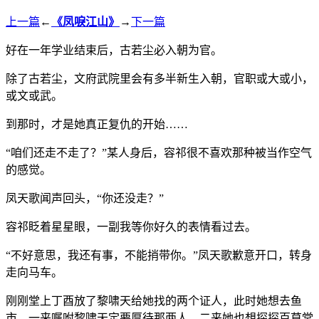
上一篇
←
《凤唳江山》
→
下一篇
好在一年学业结束后，古若尘必入朝为官。
除了古若尘，文府武院里会有多半新生入朝，官职或大或小，
或文或武。
到那时，才是她真正复仇的开始……
“咱们还走不走了？”某人身后，容祁很不喜欢那种被当作空气
的感觉。
凤天歌闻声回头，“你还没走？”
容祁眨着星星眼，一副我等你好久的表情看过去。
“不好意思，我还有事，不能捎带你。”凤天歌歉意开口，转身
走向马车。
刚刚堂上丁酉放了黎啸天给她找的两个证人，此时她想去鱼
市，一来嘱咐黎啸天定要厚待那两人，二来她也想探探百草堂