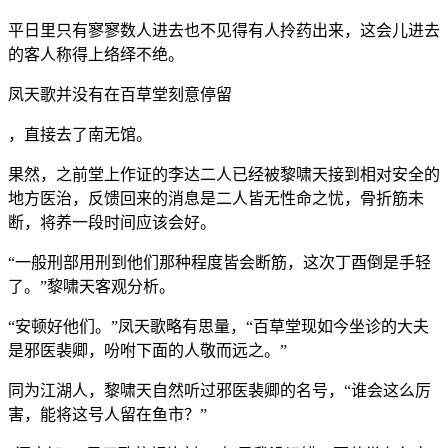
平日里只有寥寥数人进去也不见得有人拎药出来，这会儿进去
的客人称得上络绎不绝。
凤天歌并没有在百草堂刻意停留
，直接去了南无馆。
果然，之前堂上作证的李达二人已经被黎啸天接到相对安全的
地方医治，反馈回来的消息是二人皆无性命之忧，骨折筋未
断，将养一段时间应该会好。
“一般刑部用刑到他们那种程度皆会断筋，这次丁酉倒是手轻
了。”黎啸天客观分析。
“安顿好他们。”凤天歌略有思量，“百草堂现如今坐诊的大夫
是邪医裴卿，吩咐下面的人敬而远之。”
同为江湖人，黎啸天自然听过邪医裴卿的名号，“谁会这么厉
害，能将这号人留在鱼市？”