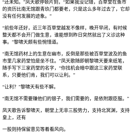
“还未知。”凤天歌停顿片刻，“如果我没记错，百草堂在鱼市
的资历比南无馆跟青玖门都要老，只是这么多年过去了，它却
没有任何发展的迹象。”
“前些年还好，近三年百草堂越发不像样，晚开早闭，有时候
整天都不会开门做生意，谁能想到昨日突然就出了义诊这种
事。”黎啸天颇有些惋惜道。
“南无馆药材上的生意在幽市，反倒是那些被百草堂波及的鱼
市里几家药堂怕是坐不住。”凤天歌随即朝黎啸天要来纸笔，
随手写下三家药堂的名字，“你找机会暗中跟这三家药堂联
系，只要他们肯，我们可以让利。”
“让利？”黎啸天有些不解。
“南无馆不需要赚他们的银子，我们需要的，是依附跟臣服。”
凤天歌告诉黎啸天，朝堂上无非三股势力，支持北冥渊，支持
皇上，还有
一股则持保留意见等着看风向。