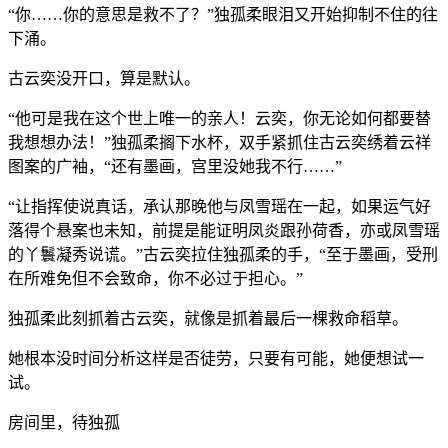
“你……你的意思是救不了？”独孤柔眼泪又开始抑制不住的往
下涌。
古云奕没开口，算是默认。
“他可是我在这个世上唯一的亲人！云奕，你无论如何都要替
我想想办法！”独孤柔搁下水杯，双手紧抓住古云奕绣着云祥
图案的广袖，“还有墨画，宫里没她我不行……”
“让指挥使说真话，承认那晚他与凤雪瑶在一起，如果运气好
落得个悬案也未知，前提是能证明凤炎跟孙荷香，亦或凤雪瑶
的丫鬟凝秀说谎。”古云奕拉住独孤柔的手，“至于墨画，受刑
在所难免但不会致命，你不必过于担心。”
独孤柔此刻抓着古云奕，就像是抓着最后一棵救命稻草。
她根本没时间分析这样是否徒劳，只要有可能，她便想试一
试。
房间里，待独孤