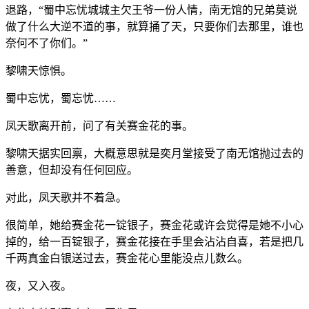
退路，“蜀中忘忧城城主欠王爷一份人情，南无馆的兄弟莫说
做了什么大逆不道的事，就算捅了天，只要你们去那里，谁也
奈何不了你们。”
黎啸天惊惧。
蜀中忘忧，蜀忘忧……
凤天歌离开前，问了有关赛金花的事。
黎啸天据实回禀，大概意思就是奕月堂接受了南无馆抛过去的
善意，但却没有任何回应。
对此，凤天歌并不着急。
很简单，她给赛金花一锭银子，赛金花或许会觉得是她不小心
掉的，给一百锭银子，赛金花接在手里会沾沾自喜，若是把几
千两真金白银送过去，赛金花心里能没点儿数么。
夜，又入夜。