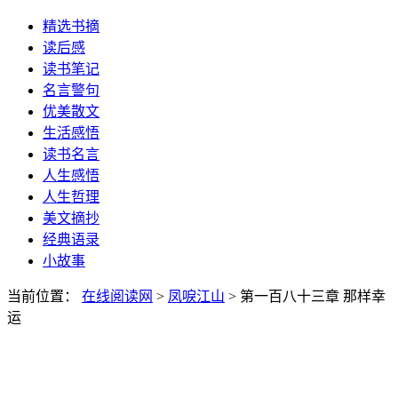
精选书摘
读后感
读书笔记
名言警句
优美散文
生活感悟
读书名言
人生感悟
人生哲理
美文摘抄
经典语录
小故事
当前位置：
在线阅读网
>
凤唳江山
> 第一百八十三章 那样幸
运