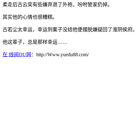
柔走后古云奕有些嫌弃退了外袍，吩咐管家扔掉。
其实他的心情也很糟糕。
古若尘太幸运，幸运到案子没结他便摆脱嫌疑回了淮阴侯府。
他这辈子，总是那样幸运……
在 线阅DU网
：http://Www.yuedu88.com/