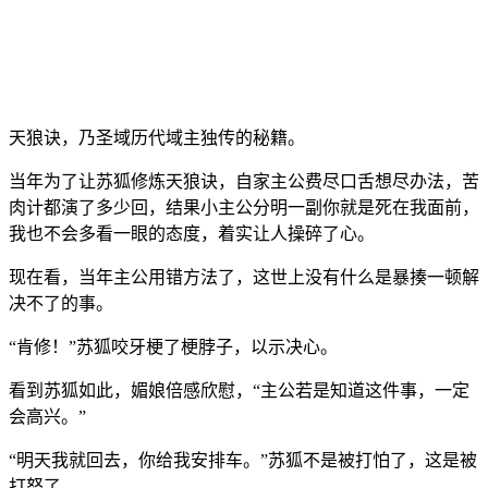
天狼诀，乃圣域历代域主独传的秘籍。
当年为了让苏狐修炼天狼诀，自家主公费尽口舌想尽办法，苦
肉计都演了多少回，结果小主公分明一副你就是死在我面前，
我也不会多看一眼的态度，着实让人操碎了心。
现在看，当年主公用错方法了，这世上没有什么是暴揍一顿解
决不了的事。
“肯修！”苏狐咬牙梗了梗脖子，以示决心。
看到苏狐如此，媚娘倍感欣慰，“主公若是知道这件事，一定
会高兴。”
“明天我就回去，你给我安排车。”苏狐不是被打怕了，这是被
打怒了。