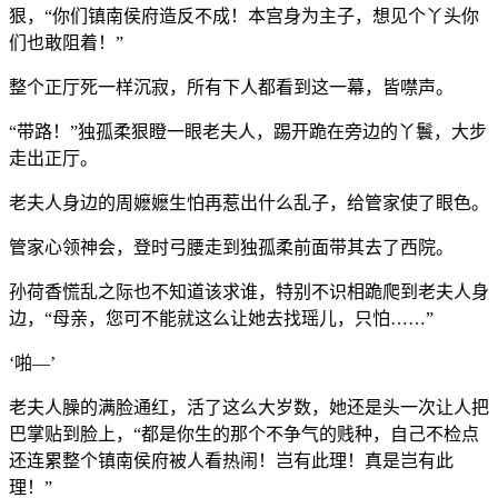
狠，“你们镇南侯府造反不成！本宫身为主子，想见个丫头你
们也敢阻着！”
整个正厅死一样沉寂，所有下人都看到这一幕，皆噤声。
“带路！”独孤柔狠瞪一眼老夫人，踢开跪在旁边的丫鬟，大步
走出正厅。
老夫人身边的周嬷嬷生怕再惹出什么乱子，给管家使了眼色。
管家心领神会，登时弓腰走到独孤柔前面带其去了西院。
孙荷香慌乱之际也不知道该求谁，特别不识相跪爬到老夫人身
边，“母亲，您可不能就这么让她去找瑶儿，只怕……”
‘啪—’
老夫人臊的满脸通红，活了这么大岁数，她还是头一次让人把
巴掌贴到脸上，“都是你生的那个不争气的贱种，自己不检点
还连累整个镇南侯府被人看热闹！岂有此理！真是岂有此
理！”