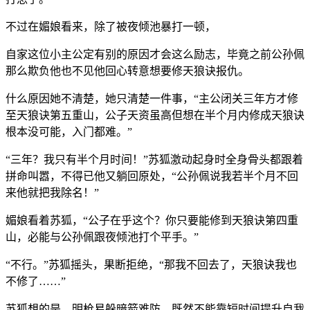
不过在媚娘看来，除了被夜倾池暴打一顿，
自家这位小主公定有别的原因才会这么励志，毕竟之前公孙佩
那么欺负他也不见他回心转意想要修天狼诀报仇。
什么原因她不清楚，她只清楚一件事，“主公闭关三年方才修
至天狼诀第五重山，公子天资虽高但想在半个月内修成天狼诀
根本没可能，入门都难。”
“三年？我只有半个月时间！”苏狐激动起身时全身骨头都跟着
拼命叫嚣，不得已他又躺回原处，“公孙佩说我若半个月不回
来他就把我除名！”
媚娘看着苏狐，“公子在乎这个？你只要能修到天狼诀第四重
山，必能与公孙佩跟夜倾池打个平手。”
“不行。”苏狐摇头，果断拒绝，“那我不回去了，天狼诀我也
不修了……”
苏狐想的是，明枪易躲暗箭难防，既然不能靠短时间提升自我