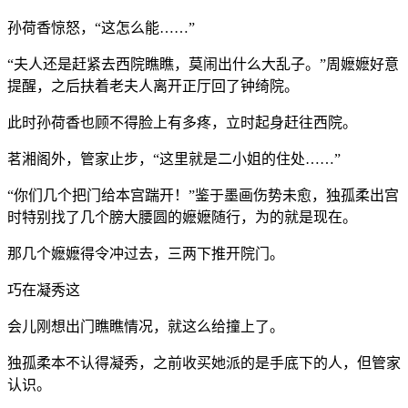
孙荷香惊怒，“这怎么能……”
“夫人还是赶紧去西院瞧瞧，莫闹出什么大乱子。”周嬷嬷好意
提醒，之后扶着老夫人离开正厅回了钟绮院。
此时孙荷香也顾不得脸上有多疼，立时起身赶往西院。
茗湘阁外，管家止步，“这里就是二小姐的住处……”
“你们几个把门给本宫踹开！”鉴于墨画伤势未愈，独孤柔出宫
时特别找了几个膀大腰圆的嬷嬷随行，为的就是现在。
那几个嬷嬷得令冲过去，三两下推开院门。
巧在凝秀这
会儿刚想出门瞧瞧情况，就这么给撞上了。
独孤柔本不认得凝秀，之前收买她派的是手底下的人，但管家
认识。