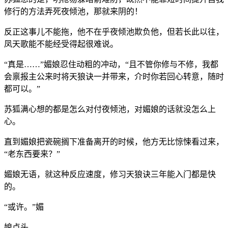
修行的方法弄死夜倾池，那就来阴的！
反正这事儿不能拖，他不在乎夜倾池欺负他，但若长此以往，
凤天歌能不能经受得起很难说。
“真是……”媚娘忍住动粗的冲动，“且不管你修与不修，我都
会禀报主公来时将天狼诀一并带来，介时你若回心转意，随时
都可以。”
苏狐满心想的都是怎么对付夜倾池，对媚娘的话就没怎么上
心。
直到媚娘把瓷碗搁下准备离开的时候，他方无比惊悚看过来，
“老东西要来？”
媚娘无语，就这种反应速度，修习天狼诀三年能入门都是快
的。
“或许。”媚
娘点头。