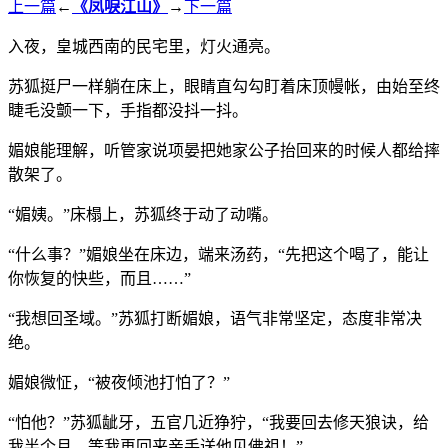
上一篇
←
《凤唳江山》
→
下一篇
入夜，皇城西南的民宅里，灯火通亮。
苏狐挺尸一样躺在床上，眼睛直勾勾盯着床顶幔帐，由始至终
睫毛没颤一下，手指都没抖一抖。
媚娘能理解，听管家说项晏把她家公子抬回来的时候人都给摔
散架了。
“媚姨。”床榻上，苏狐终于动了动嘴。
“什么事？”媚娘坐在床边，端来汤药，“先把这个喝了，能让
你恢复的快些，而且……”
“我想回圣域。”苏狐打断媚娘，语气非常坚定，态度非常决
绝。
媚娘微怔，“被夜倾池打怕了？”
“怕他？”苏狐龇牙，五官几近狰狞，“我要回去修天狼诀，给
我半个月，等我再回来亲手送他见佛祖！”