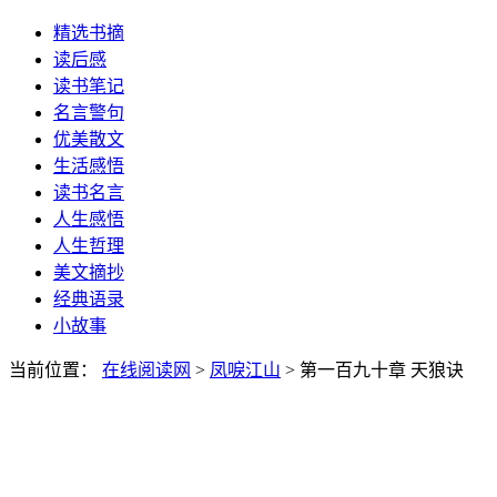
精选书摘
读后感
读书笔记
名言警句
优美散文
生活感悟
读书名言
人生感悟
人生哲理
美文摘抄
经典语录
小故事
当前位置：
在线阅读网
>
凤唳江山
> 第一百九十章 天狼诀