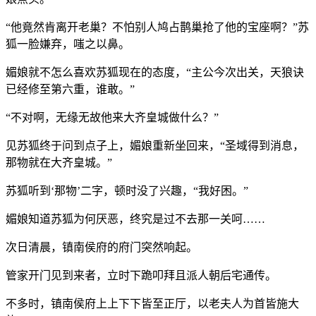
“他竟然肯离开老巢？不怕别人鸠占鹊巢抢了他的宝座啊？”苏
狐一脸嫌弃，嗤之以鼻。
媚娘就不怎么喜欢苏狐现在的态度，“主公今次出关，天狼诀
已经修至第六重，谁敢。”
“不对啊，无缘无故他来大齐皇城做什么？”
见苏狐终于问到点子上，媚娘重新坐回来，“圣域得到消息，
那物就在大齐皇城。”
苏狐听到‘那物’二字，顿时没了兴趣，“我好困。”
媚娘知道苏狐为何厌恶，终究是过不去那一关呵……
次日清晨，镇南侯府的府门突然响起。
管家开门见到来者，立时下跪叩拜且派人朝后宅通传。
不多时，镇南侯府上上下下皆至正厅，以老夫人为首皆施大