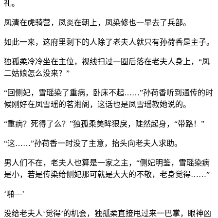
礼。
凤清在虎骑营，凤炎在朝上，凤染修也一早去了兵部。
如此一来，这府里剩下的人除了老夫人就只有孙荷香是主子。
独孤柔冷冷坐在主位，视线扫过一圈后落在老夫人身上，“凤
二姑娘怎么没来？”
“回侧妃，雪瑶染了重病，卧床不起……”孙荷香听到通传的时
候刚好在凤雪瑶的茗湘阁，这话也是凤雪瑶教她说的。
“重病？死得了么？”独孤柔美眸狠戾，陡然起身，“带路！”
“这……”孙荷香一时没了主意，抬头向老夫人求助。
男人们不在，老夫人也算是一家之主，“侧妃明鉴，雪瑶染病
是小，若是传染给侧妃那可就是大大的不敬，老身觉得……”
‘啪—’
没给老夫人‘觉得’的机会，独孤柔直接甩过来一巴掌，眼神凶