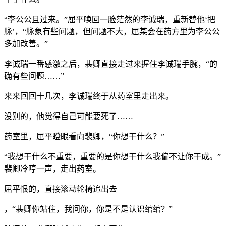
“李公公且过来。”屈平唤回一脸茫然的李诚瑞，重新替他‘把
脉’，“脉象有些问题，但问题不大，屈某会在药方里为李公公
多加改善。”
李诚瑞一番感激之后，裴卿直接走过来握住李诚瑞手腕，“的
确有些问题……”
来来回回十几次，李诚瑞终于从药室里走出来。
没别的，他觉得自己可能要死了……
药室里，屈平瞪眼看向裴卿，“你想干什么？”
“我想干什么不重要，重要的是你想干什么我偏不让你干成。”
裴卿冷哼一声，走出药室。
屈平恨的，直接滚动轮椅追出去
，“裴卿你站住，我问你，你是不是认识绾绾？”