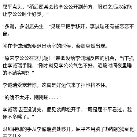
屈平点头，“稍后屈某会给李公公开副药方，服过之后必定能
让李公公睡个好觉。”
“多谢，多谢屈先生！”见屈平把手移开，李诚瑞还有些恋恋不
舍。
就在李诚瑞想要退出药室的时候，裴卿突然出现。
“原来李公公在这儿呢！”裴卿没给李诚瑞反应的机会，当下抓
住李诚瑞手腕，“刚才就见李公公气色不好，近段时间夜里睡
的不踏实吧？”
李诚瑞受宠若惊，这真是好运气来了挡也挡不住。
“的确不太好，刚刚屈……”
李诚瑞话还没说完，便见裴卿松开手，“既是屈不平看过，我
便不多嘴了。”
眼见裴卿的手从李诚瑞腕处移开，屈平不用脑子想都能猜到他
干了什么。