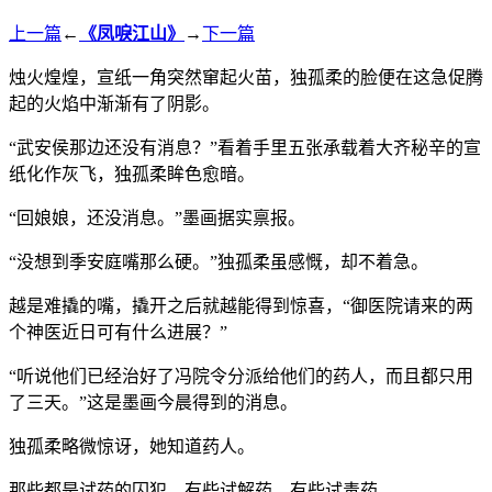
上一篇
←
《凤唳江山》
→
下一篇
烛火煌煌，宣纸一角突然窜起火苗，独孤柔的脸便在这急促腾
起的火焰中渐渐有了阴影。
“武安侯那边还没有消息？”看着手里五张承载着大齐秘辛的宣
纸化作灰飞，独孤柔眸色愈暗。
“回娘娘，还没消息。”墨画据实禀报。
“没想到季安庭嘴那么硬。”独孤柔虽感慨，却不着急。
越是难撬的嘴，撬开之后就越能得到惊喜，“御医院请来的两
个神医近日可有什么进展？”
“听说他们已经治好了冯院令分派给他们的药人，而且都只用
了三天。”这是墨画今晨得到的消息。
独孤柔略微惊讶，她知道药人。
那些都是试药的囚犯，有些试解药，有些试毒药。