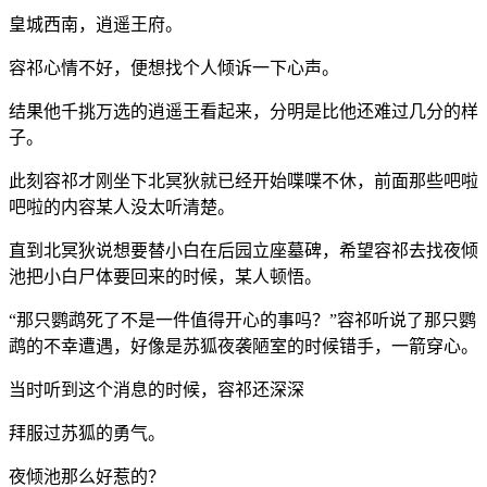
皇城西南，逍遥王府。
容祁心情不好，便想找个人倾诉一下心声。
结果他千挑万选的逍遥王看起来，分明是比他还难过几分的样
子。
此刻容祁才刚坐下北冥狄就已经开始喋喋不休，前面那些吧啦
吧啦的内容某人没太听清楚。
直到北冥狄说想要替小白在后园立座墓碑，希望容祁去找夜倾
池把小白尸体要回来的时候，某人顿悟。
“那只鹦鹉死了不是一件值得开心的事吗？”容祁听说了那只鹦
鹉的不幸遭遇，好像是苏狐夜袭陋室的时候错手，一箭穿心。
当时听到这个消息的时候，容祁还深深
拜服过苏狐的勇气。
夜倾池那么好惹的？