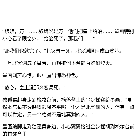
“娘娘，万一……奴婢说是万一他们把皇上给治……”墨画特别
小心看了眼窗外，“给治死了，那我们……”
“那我们也就完了。”北冥景一死，北冥渊顺理成章登基。
一旦北冥渊成了皇帝，再想推他下台简直难如登天。
墨画闻声心惊，眼中露出惊恐神色。
“放心，皇上没那么容易死。”
独孤柔起身走到梳妆台前，摘落髻上的金步摇递给墨画，“虽
然本宫猜不透裴卿跟屈不平哪一个才是北冥渊的人，但有一点
可以肯定，另一个绝对不是北冥渊的人。”
墨画跛脚走到独孤柔身边，小心翼翼接过金步摇搁到梳妆台前
的首饰盒里