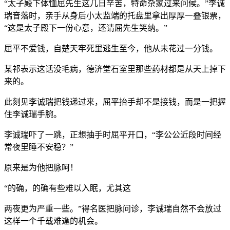
“太子殿下体恤屈先生这几日辛苦，特命杂家过来问候。”李诚
瑞音落时，亲手从身后小太监端的托盘里拿出厚厚一叠银票，
“这是太子殿下一份心意，还请屈先生笑纳。”
屈平不爱钱，自楚天牢死里逃生至今，他从未花过一分钱。
某祁表示这话没毛病，德济堂石室里那些药材都是从天上掉下
来的。
此刻见李诚瑞把钱递过来，屈平抬手却不是接钱，而是一把握
住李诚瑞手腕。
李诚瑞吓了一跳，正想抽手时屈平开口，“李公公近段时间经
常夜里睡不安稳？”
原来是为他把脉呵！
“的确，的确有些难以入眠，尤其这
两夜更为严重一些。”得名医把脉问诊，李诚瑞自然不会放过
这样一个千载难逢的机会。