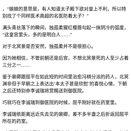
，“娘娘的意思是，有人知道太子殿下欲对皇上不利，所以特
别找了个同样医术高超的名医防着太子？”
满头青丝落下的瞬间，独孤柔猩红樱唇勾起一抹阴冷的弧度，
“这皇宫里头，多的是明白人……”
对于北冥景是否安然，独孤柔并不是很担心。
因为她相信，不管前朝还是后宫，不想北冥景死的人至少占着
三分之一……
鉴于裴卿跟屈平在如此短的时间里治愈冯棋分派的药人，北冥
渊非但于早朝之上表达出‘本太子甚是欣慰’的喜悦心情，下朝
之后还特别命李诚瑞将赏赐送到御医院。
巧就巧在李诚瑞到御医院的时候，屈平刚好就在药室里。
李诚瑞依距离远近先去见的裴卿，差不多半盏之后折返回屈平
所在的药室。