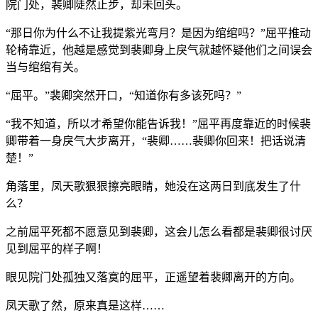
院门处，裴卿陡然止步，却未回头。
“那日你为什么不让我提紫光弯月？是因为绾绾吗？”屈平推动
轮椅靠近，他越是感觉到裴卿身上戾气就越怀疑他们之间误会
当与绾绾有关。
“屈平。”裴卿突然开口，“知道你有多该死吗？”
“我不知道，所以才希望你能告诉我！”屈平再度靠近的时候裴
卿带着一身戾气大步离开，“裴卿……裴卿你回来！把话说清
楚！”
角落里，凤天歌狠狠擦亮眼睛，她没在这两日到底发生了什
么？
之前屈平死都不愿意见到裴卿，这会儿怎么看都是裴卿很讨厌
见到屈平的样子啊！
眼见院门处孤独又落寞的屈平，正遥望着裴卿离开的方向。
凤天歌了然，原来真是这样……