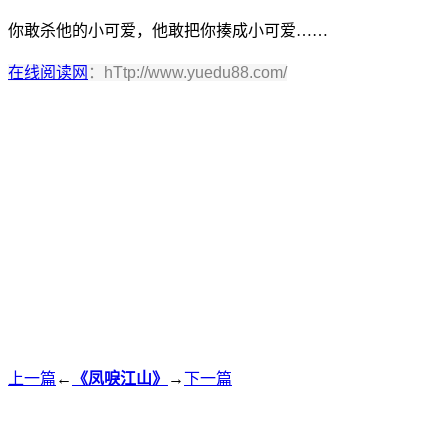
你敢杀他的小可爱，他敢把你揍成小可爱……
在线阅读网
：hTtp://www.yuedu88.com/
上一篇
←
《凤唳江山》
→
下一篇