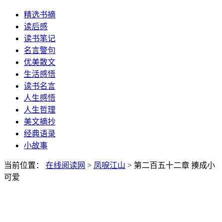
精选书摘
读后感
读书笔记
名言警句
优美散文
生活感悟
读书名言
人生感悟
人生哲理
美文摘抄
经典语录
小故事
当前位置：
在线阅读网
>
凤唳江山
> 第二百五十二章 揍成小
可爱