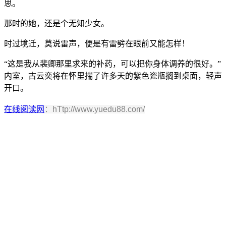
思。
那时的她，还是个无知少女。
时过境迁，莫说雷声，便是有雷劈在眼前又能怎样！
“这是我从裴卿那里求来的补药，可以把你身体调养的很好。”
内室，古云奕将在怀里揣了许多天的紫色瓷瓶搁到桌面，轻声
开口。
在线阅读网
：hTtp://www.yuedu88.com/