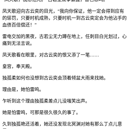
凤天歌迎向古云奕的目光，“我向你保证，他一定会得到应有
的惩罚，只要时机成熟，只要时机一到古云奕定会为他沾手的
血债百倍偿还！”
雷电交加的黑夜，古若尘无力蹲在地上，任刺目白光划过，心
痛到无法言说。
凤天歌看在眼里，对古云奕的恨又添了一笔……
皇宫，奉天殿。
独孤柔如何也没想到古云奕会顶着倾盆大雨来找她。
理由是，她怕雷鸣。
乍听到这个理由独孤柔差点儿没嗤笑出声。
她是怕雷鸣，可那是很久很久的事了。
久到独孤艳还活着，她还没发现北冥渊对她有那么丁点儿意