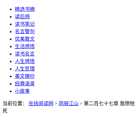
精选书摘
读后感
读书笔记
名言警句
优美散文
生活感悟
读书名言
人生感悟
人生哲理
美文摘抄
经典语录
小故事
当前位置：
在线阅读网
>
凤唳江山
> 第二百七十七章 我想他
死