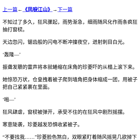
上一篇
←
《凤唳江山》
→
下一篇
不知过了多久，狂风骤起，雨势渐急，细雨随风化作雨条疯狂
抽打窗棂。
天边忽闪，锯齿般的闪电不断冲撞夜空，迸射刺目白光。
‘轰隆—’
振聋发聩的雷声将本就蜷缩在床角的珍菱吓的从榻上滚下来。
她惊恐万状，仓皇拽着被子爬到墙角把身体缩成一团，用被子
把自己紧紧裹在里面。
‘啪—’
狂风肆虐，窗棂被弹开，承受不住的在狂风中剧烈摇摆。
寒意陡袭，珍菱越发恐惧收紧被子。
“不要找我……”珍菱脸色煞白，双眼紧盯着随风摇晃几欲掉下