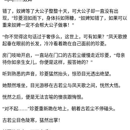
错了，奴婢等了大公子整整十天，可大公子却一直没有出
现，”珍菱泪如雨下，身体抖如筛糠，“奴婢知错了，如果可以
重来奴婢一定不会帮大公子做事！”
“你不觉得这句话过于奢侈么，这世上，可有如果？”凤天歌撩
起垂在眼前的长发，冷冷看着跪在自己面前的珍菱。
房门吱呦开启，一直站在门口的古若尘缓慢走近珍菱，“母亲
待你如亲生女儿，你便是这样，报答她的？”
听到熟悉的声音，珍菱猛然抬头，惊恐目光透出绝望。
她颓然堆坐，目光游移在古若尘与凤天歌之间，恍然大悟。
恍然之后，便是无法言喻的懊丧跟悔恨。
“对不起……”珍菱重新跪在地上，朝着古若尘不停磕头。
古若尘目色陡寒，猛然出掌！