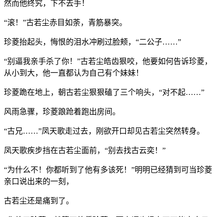
然而他终究，下不去手！
“滚！”古若尘赤目如荼，青筋暴突。
珍菱抬起头，悔恨的泪水冲刷过脸颊，“二公子……”
“别逼我亲手杀了你！”古若尘皓齿狠咬，他要如何告诉珍菱，
从小到大，他一直都认为自己有个妹妹！
珍菱跪在地上，朝古若尘狠狠磕了三个响头，“对不起……”
风雨急骤，珍菱踉跄着跑出房间。
“古兄……”凤天歌走过去，刚欲开口却见古若尘突然转身。
凤天歌疾步挡在古若尘面前，“别去找古云奕！”
“为什么不！你都听到了他有多该死！”明明已经猜到可当珍菱
亲口说出来的一刻，
古若尘还是痛到了。