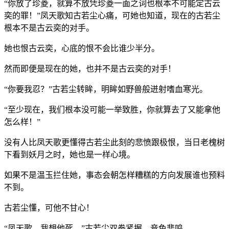
“你放了珍菱，就算不放凭珍菱一面之词也根本不可能定古云
奕的罪！”凤天歌知古若尘心痛，可她也知道，现在的古若尘
根本不是古云奕的对手。
她也恨古云奕，心底的恨不会比谁少半分。
然而即便是现在的她，也并不是古云奕的对手！
“你要我忍？”古若尘转眸，明眸如野兽般迸射嗜血寒光。
“至少现在，我们根本没可能一举致胜，你就算去了又能拿他
怎么样！”
没有人比凤天歌更懂得古若尘此刻的悲愤跟极恨，当日老槐树
下看到妖月之时，她也是一样心境。
如果不是温玉拦住她，事态会朝怎样糟糕的方向发展谁也预料
不到。
古若尘懂，可他不甘心！
“凤天歌，我想他死。”古若尘双拳紧握，音色悲鸣。