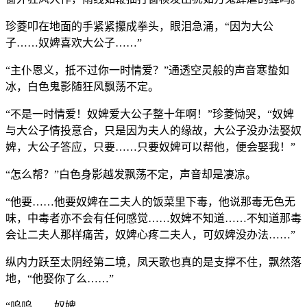
珍菱叩在地面的手紧紧攥成拳头，眼泪急涌，“因为大公
子……奴婢喜欢大公子……”
“主仆恩义，抵不过你一时情爱？”通透空灵般的声音寒蛰如
冰，白色鬼影随狂风飘荡不定。
“不是一时情爱！奴婢爱大公子整十年啊！”珍菱恸哭，“奴婢
与大公子情投意合，只是因为夫人的缘故，大公子没办法娶奴
婢，大公子答应，只要……只要奴婢可以帮他，便会娶我！”
“怎么帮？”白色身影越发飘荡不定，声音却是凄凉。
“他要……他要奴婢在二夫人的饭菜里下毒，他说那毒无色无
味，中毒者亦不会有任何感觉……奴婢不知道……不知道那毒
会让二夫人那样痛苦，奴婢心疼二夫人，可奴婢没办法……”
纵内力跃至太阴经第二境，凤天歌也真的是支撑不住，飘然落
地，“他娶你了么……”
“呜呜……奴婢