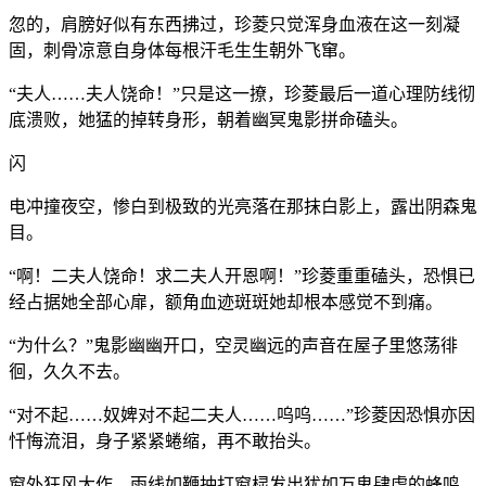
忽的，肩膀好似有东西拂过，珍菱只觉浑身血液在这一刻凝
固，刺骨凉意自身体每根汗毛生生朝外飞窜。
“夫人……夫人饶命！”只是这一撩，珍菱最后一道心理防线彻
底溃败，她猛的掉转身形，朝着幽冥鬼影拼命磕头。
闪
电冲撞夜空，惨白到极致的光亮落在那抹白影上，露出阴森鬼
目。
“啊！二夫人饶命！求二夫人开恩啊！”珍菱重重磕头，恐惧已
经占据她全部心扉，额角血迹斑斑她却根本感觉不到痛。
“为什么？”鬼影幽幽开口，空灵幽远的声音在屋子里悠荡徘
徊，久久不去。
“对不起……奴婢对不起二夫人……呜呜……”珍菱因恐惧亦因
忏悔流泪，身子紧紧蜷缩，再不敢抬头。
窗外狂风大作，雨线如鞭抽打窗棂发出犹如万鬼肆虐的蜂鸣。