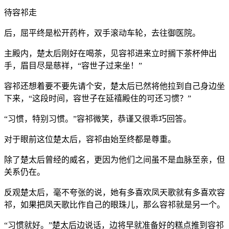
待容祁走
后，屈平终是松开药杵，双手滚动车轮，去往御医院。
主殿内，楚太后刚好在喝茶，见容祁进来立时搁下茶杯伸出
手，眉目尽是慈祥，“容世子过来坐！”
容祁还想着要不要先请个安，楚太后已然将他拉到自己身边坐
下来，“这段时间，容世子在延禧殿住的可还习惯？”
“习惯，特别习惯。”容祁微笑，恭谨又很乖巧回答。
对于眼前这位楚太后，容祁由始至终都是尊重。
除了楚太后曾经的威名，更因为他们之间虽不是血脉至亲，但
关系仍在。
反观楚太后，毫不夸张的说，她有多喜欢凤天歌就有多喜欢容
祁，如果把凤天歌比作自己的眼珠儿，那么容祁就是另一个。
“习惯就好。”楚太后边说话，边将早就准备好的糕点推到容祁