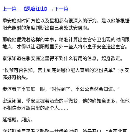
上一篇
←
《凤唳江山》
→
下一篇
季安庭对时间方位以及星相都有很深入的研究，是以他能根据
阳光照射的角度判断出自己身处武安侯府。
那晚他便凭着这样的本事，精准计算出皇宫守卫出现的时间跟
地点，才得以让昭阳殿里另外一些人将小皇子安全送出皇宫。
秦淳知道在季安庭这里得不到什么有用的信息，起身欲走。
“侯爷可否告知，宫里到底是哪位能人查到的这份名单？”季安
庭好奇抬头。
秦淳看了季安庭一眼，“时候到了，季公公自然会知道。”
密道闭阖，季安庭握着酒壶的手微紧，他的确知道更多，但他
不相信秦淳跟宫里的那个人……
延禧殿，厢房。
容祁盯着屈平看了整整一柱香的时间，终是开口，“毒死北冥