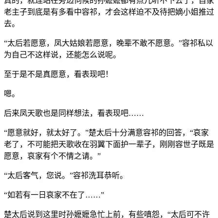
真的，就连站在旁边伺候的孙嬷嬷都有点儿听不下去了，自家
老主子到底是有多看中容祁，才会这样迫不及待把嫡小姐推过
去。
“太后若愿意，凤大姑娘若愿意，晚辈不敢不愿意。”容祁私以
为自己不这样说，还能怎么说呢。
至于是不是真愿意，看表现吧！
嗯。
后来凤天歌也是同样想法，看表现吧……
“愿意就好，就太好了。”楚太后十分满意容祁的回答，“哀家
老了，不可能把天歌收在羽翼下面护一辈子，刚刚容世子既是
愿意，哀家有个不情之请。”
“太后客气，您说。”容祁洗耳恭听。
“如若有一日哀家不在了……”
楚太后说到这里时孙嬷嬷急忙上前，有些嗔怨，“太后可不许