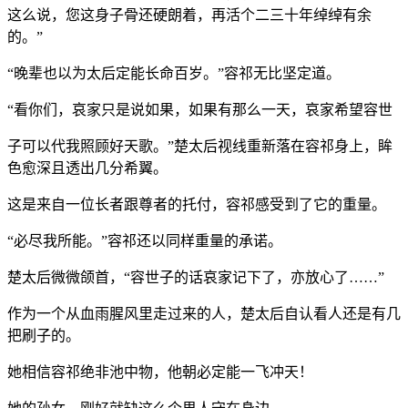
这么说，您这身子骨还硬朗着，再活个二三十年绰绰有余
的。”
“晚辈也以为太后定能长命百岁。”容祁无比坚定道。
“看你们，哀家只是说如果，如果有那么一天，哀家希望容世
子可以代我照顾好天歌。”楚太后视线重新落在容祁身上，眸
色愈深且透出几分希翼。
这是来自一位长者跟尊者的托付，容祁感受到了它的重量。
“必尽我所能。”容祁还以同样重量的承诺。
楚太后微微颌首，“容世子的话哀家记下了，亦放心了……”
作为一个从血雨腥风里走过来的人，楚太后自认看人还是有几
把刷子的。
她相信容祁绝非池中物，他朝必定能一飞冲天！