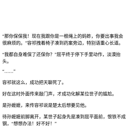
“那你保保我！现在我跟你是一根绳上的蚂蚱，你要出事我会
很麻烦的。”容祁拽着椅子凑到药案旁边，特别语重心长道。
“我都自身难保了还保你？”屈平终于停下手里动作，淡漠抬
头。
“……”
容祁就这么，成功把天聊死了。
好在这时外面传来敲门声，才成功化解某位世子的尴尬。
是孙嬷嬷，来传容祁说是楚太后想要见他。
待孙嬷嬷前脚离开，某世子起身先是凑到屈平面前，恨铁不成
钢，“想想办法！好不好！”