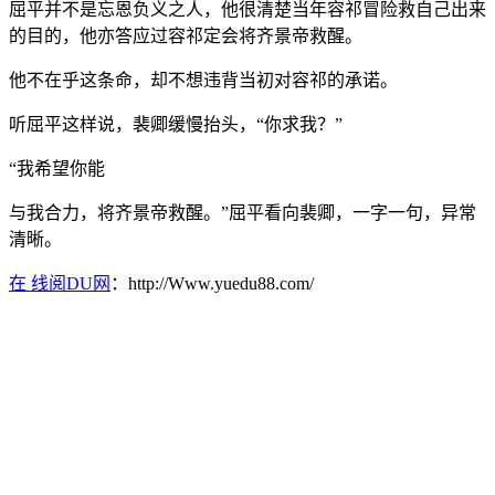
屈平并不是忘恩负义之人，他很清楚当年容祁冒险救自己出来
的目的，他亦答应过容祁定会将齐景帝救醒。
他不在乎这条命，却不想违背当初对容祁的承诺。
听屈平这样说，裴卿缓慢抬头，“你求我？”
“我希望你能
与我合力，将齐景帝救醒。”屈平看向裴卿，一字一句，异常
清晰。
在 线阅DU网
：http://Www.yuedu88.com/