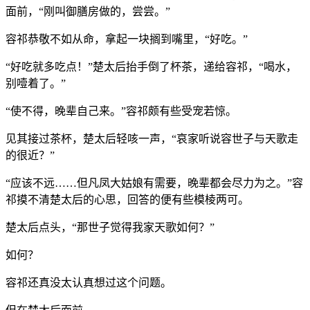
面前，“刚叫御膳房做的，尝尝。”
容祁恭敬不如从命，拿起一块搁到嘴里，“好吃。”
“好吃就多吃点！”楚太后抬手倒了杯茶，递给容祁，“喝水，
别噎着了。”
“使不得，晚辈自己来。”容祁颇有些受宠若惊。
见其接过茶杯，楚太后轻咳一声，“哀家听说容世子与天歌走
的很近？”
“应该不远……但凡凤大姑娘有需要，晚辈都会尽力为之。”容
祁摸不清楚太后的心思，回答的便有些模棱两可。
楚太后点头，“那世子觉得我家天歌如何？”
如何？
容祁还真没太认真想过这个问题。