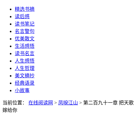
精选书摘
读后感
读书笔记
名言警句
优美散文
生活感悟
读书名言
人生感悟
人生哲理
美文摘抄
经典语录
小故事
当前位置：
在线阅读网
>
凤唳江山
> 第二百九十一章 把天歌
嫁给你