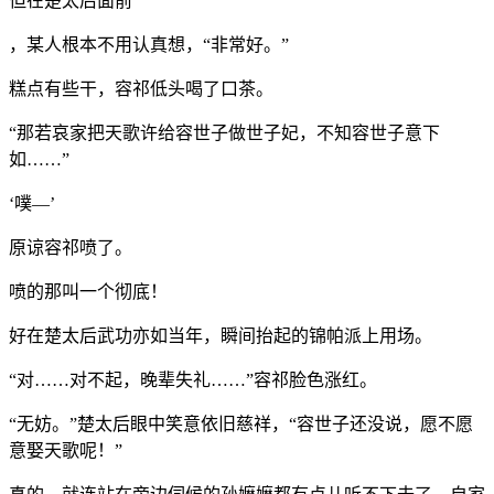
但在楚太后面前
，某人根本不用认真想，“非常好。”
糕点有些干，容祁低头喝了口茶。
“那若哀家把天歌许给容世子做世子妃，不知容世子意下
如……”
‘噗—’
原谅容祁喷了。
喷的那叫一个彻底！
好在楚太后武功亦如当年，瞬间抬起的锦帕派上用场。
“对……对不起，晚辈失礼……”容祁脸色涨红。
“无妨。”楚太后眼中笑意依旧慈祥，“容世子还没说，愿不愿
意娶天歌呢！”