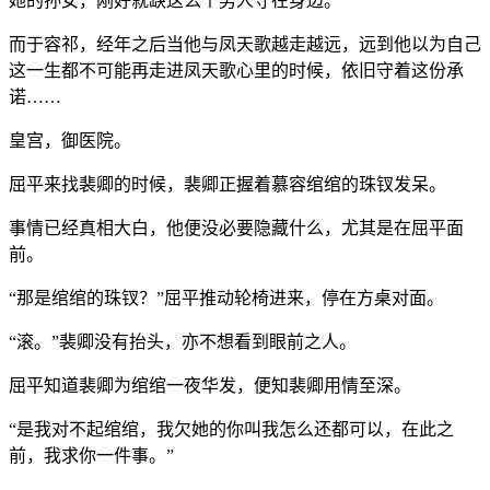
她的孙女，刚好就缺这么个男人守在身边。
而于容祁，经年之后当他与凤天歌越走越远，远到他以为自己
这一生都不可能再走进凤天歌心里的时候，依旧守着这份承
诺……
皇宫，御医院。
屈平来找裴卿的时候，裴卿正握着慕容绾绾的珠钗发呆。
事情已经真相大白，他便没必要隐藏什么，尤其是在屈平面
前。
“那是绾绾的珠钗？”屈平推动轮椅进来，停在方桌对面。
“滚。”裴卿没有抬头，亦不想看到眼前之人。
屈平知道裴卿为绾绾一夜华发，便知裴卿用情至深。
“是我对不起绾绾，我欠她的你叫我怎么还都可以，在此之
前，我求你一件事。”