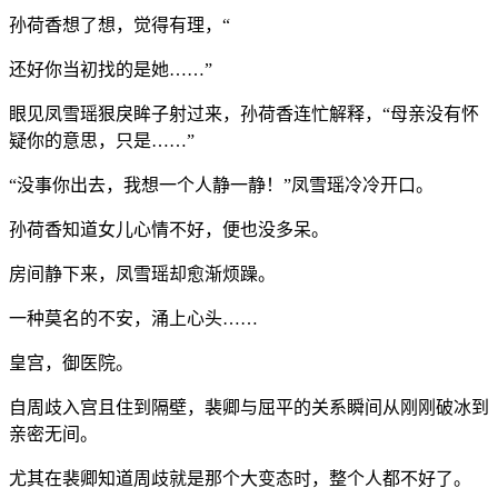
孙荷香想了想，觉得有理，“
还好你当初找的是她……”
眼见凤雪瑶狠戾眸子射过来，孙荷香连忙解释，“母亲没有怀
疑你的意思，只是……”
“没事你出去，我想一个人静一静！”凤雪瑶冷冷开口。
孙荷香知道女儿心情不好，便也没多呆。
房间静下来，凤雪瑶却愈渐烦躁。
一种莫名的不安，涌上心头……
皇宫，御医院。
自周歧入宫且住到隔壁，裴卿与屈平的关系瞬间从刚刚破冰到
亲密无间。
尤其在裴卿知道周歧就是那个大变态时，整个人都不好了。