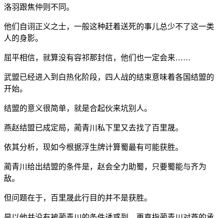
洛羽跟焦仲则不同。
他们自诩正义之士，一般这种赶着送死的事儿总少不了这一类
人的身影。
屈平相信，就算没有容祁那封信，他们也一定会来……
武盟已经进入到白热化阶段，四人战的结束意味着各国结盟的
开始。
结盟的意义很简单，就是合起伙来坑别人。
燕赵结盟已成定局，蔺青川私下里又去找了百里晟。
依其分析，现如今根据浮生牌计算蜀最有可能获胜。
蔺青川给出结盟的条件是，赵会全力助蜀，只要蜀能与齐为
敌。
但问题在于，百里晟此行目的并不是获胜。
是以他并没有被蔺青川的条件诱惑到，更直指蔺青川对燕的承