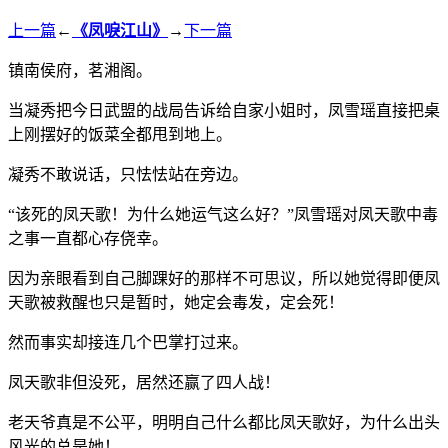
上一篇
←
《凤唳江山》
→
下一篇
镇南侯府，茗湘阁。
当凝秀把今日武盟的战局告诉给自家小姐时，凤雪瑶直接把桌
上刚摆好的饭菜全都甩到地上。
凝秀不敢说话，只怯怯站在旁边。
“该死的凤天歌！为什么她运气这么好？”凤雪瑶对凤天歌中毒
之事一直都心存侥幸。
因为亲眼看到自己脚踝好的那样不可思议，所以她觉得即便凤
天歌被救醒也只是暂时，她定会毒发，定会死！
然而事实却接连几个巴掌打过来。
凤天歌非但没死，居然还赢了四人战！
老天爷真是不公平，明明自己什么都比凤天歌好，为什么出头
风光的总是她！