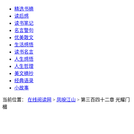
精选书摘
读后感
读书笔记
名言警句
优美散文
生活感悟
读书名言
人生感悟
人生哲理
美文摘抄
经典语录
小故事
当前位置：
在线阅读网
>
凤唳江山
> 第三百四十二章 光耀门
楣