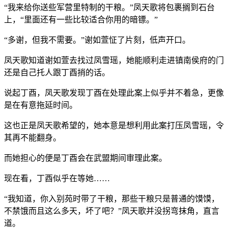
“我来给你送些军营里特制的干粮。”凤天歌将包裹搁到石台
上，“里面还有一些比较适合你用的暗镖。”
“多谢，但我不需要。”谢如萱怔了片刻，低声开口。
凤天歌知道谢如萱去找过凤雪瑶，她能顺利走进镇南侯府的门
还是自己托人跟丁酉捎的话。
说起丁酉，凤天歌发现丁酉在处理此案上似乎并不着急，更像
是在有意拖延时间。
这也正是凤天歌希望的，她本意是想利用此案打压凤雪瑶，令
其再不能翻身。
而她担心的便是丁酉会在武盟期间审理此案。
现在看，丁酉似乎在等她……
“我知道，你入别苑时带了干粮，那些干粮只是普通的馍馍，
不禁饿而且这么多天，坏了吧？”凤天歌并没拐弯抹角，直言
道。