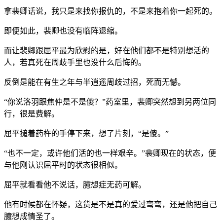
拿裴卿话说，我只是来找你报仇的，不是来抱着你一起死的。
即便如此，裴卿也没有临阵退缩。
而让裴卿跟屈平最为欣慰的是，好在他们都不是特别想活的
人，若真死在周歧手里也没什么后悔的。
反倒是能在有生之年与半逍遥周歧过招，死而无憾。
“你说洛羽跟焦仲是不是傻？”药室里，裴卿突然想到另两位同
行，很是费解。
屈平搥着药杵的手停下来，想了片刻，“是傻。”
“也不一定，或许他们活的也一样艰辛。”裴卿现在的状态，便
与他刚认识屈平时的状态很相似。
屈平就看看他不说话，臆想症无药可解。
他有时候都在怀疑，这货是不是真的爱过弯弯，还是他把自己
臆想成情圣了。