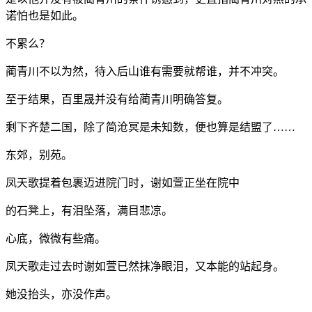
诺怕也是如此。
不累么？
蔺青川不以为然，待入后山谁有需要就帮谁，并不冲突。
至于结果，百里晟并没有给蔺青川明确答复。
剩下齐楚二国，除了简沧冥是未知数，便也算是结盟了……
东郊，别苑。
凤天歌提着包裹迈进院门时，谢如萱正坐在院中
的石凳上，有泪坠落，满目悲凉。
心底，微微有些痛。
凤天歌走过去时谢如萱已然抹净眼泪，又本能的站起身。
她没抬头，亦没作声。