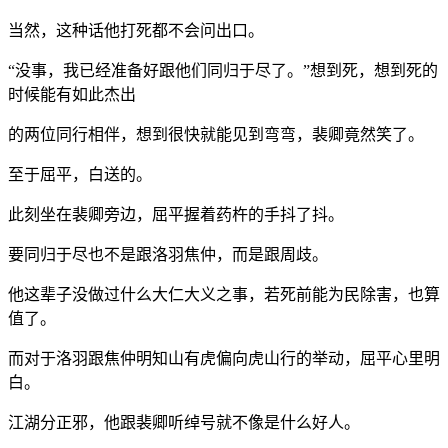
当然，这种话他打死都不会问出口。
“没事，我已经准备好跟他们同归于尽了。”想到死，想到死的
时候能有如此杰出
的两位同行相伴，想到很快就能见到弯弯，裴卿竟然笑了。
至于屈平，白送的。
此刻坐在裴卿旁边，屈平握着药杵的手抖了抖。
要同归于尽也不是跟洛羽焦仲，而是跟周歧。
他这辈子没做过什么大仁大义之事，若死前能为民除害，也算
值了。
而对于洛羽跟焦仲明知山有虎偏向虎山行的举动，屈平心里明
白。
江湖分正邪，他跟裴卿听绰号就不像是什么好人。