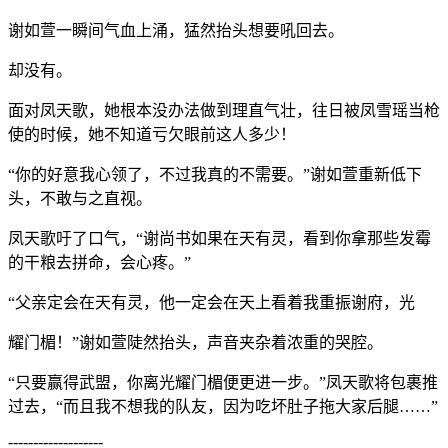
谢如萱一瞬间气血上涌，猛然抬头想要吼回去。
却没有。
面对凤天歌，她根本没办法做到理直气壮，往日被凤雪瑶当枪
使的时候，她不知道亏欠眼前这人多少！
“你的好意我心领了，不过我真的不需要。”谢如萱重新低下
头，不敢与之直视。
凤天歌吁了口气，“谢尚书如果在天有灵，看到你拿那些发霉
的干粮去拼命，会心疼。”
“父亲定会在天有灵，他一定会在天上看着我重振谢府，光
耀门楣！”谢如萱陡然抬头，声音夹杂着浓重的哭腔。
“只要赢得武盟，你离光耀门楣便更进一步。”凤天歌将包裹推
过去，“而且我不想我的队友，因为吃坏肚子拖大家后腿……”
-------------------