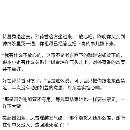
待凝秀退出去，孙荷香这方坐过来，“放心吧，昨晚你父亲到
钟绮院里哭一通，你祖母已经答应把下毒的事儿揽下来。”
“我有什么不放心的，这毒不是老东西下的就是谢如萱下的，
跟本小姐有什么关系！”凤雪瑶在气头儿上，对孙荷香的态度
并不算好。
好在孙荷香习惯了，“话是这么说，可丁酉只把你跟老东西禁
足，半点没有动谢如萱的意思，母亲着实担心啊。”
“那是因为谢如萱还有用，等武盟结束她也一样要被禁足，一
样下大狱！”
提起谢如萱，凤雪瑶越发气结，“那个蠢货人缘那么差，谢府
在朝中又没人，这回她死定了！”