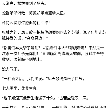
天渐亮，松林亦到了尽头。
蛇群渐渐消散，苏狐却半点颓势未显。
还特么没打过瘾似的往回冲！
松林之外，凤天歌一把拉住想要跑回去的苏狐，说了句能让苏
狐接受的话，“穷寇莫追！”
“都害怕本大爷了是吧？以后看到本大爷都绕着走！不然见一
次杀一次！杀光你们！”直到确定周遭再无蛇群，苏狐才舍得
收剑，顷刻跌坐到地上。
没力气了。
“一柱香之后，我们出发。”凤天歌终是松了口气。
七人围坐，休养生息。
“也不知道其他新生遭遇了什么。”古若尘轻叹一声。
一夜蛇斗，众人心里又蒙上了一层阴影，对那位公孙总教习也