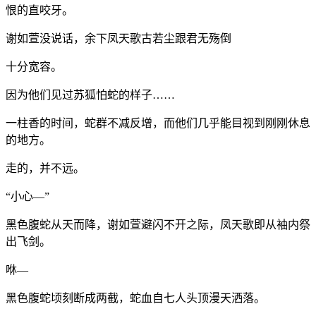
恨的直咬牙。
谢如萱没说话，余下凤天歌古若尘跟君无殇倒
十分宽容。
因为他们见过苏狐怕蛇的样子……
一柱香的时间，蛇群不减反增，而他们几乎能目视到刚刚休息
的地方。
走的，并不远。
“小心—”
黑色腹蛇从天而降，谢如萱避闪不开之际，凤天歌即从袖内祭
出飞剑。
咻—
黑色腹蛇顷刻断成两截，蛇血自七人头顶漫天洒落。