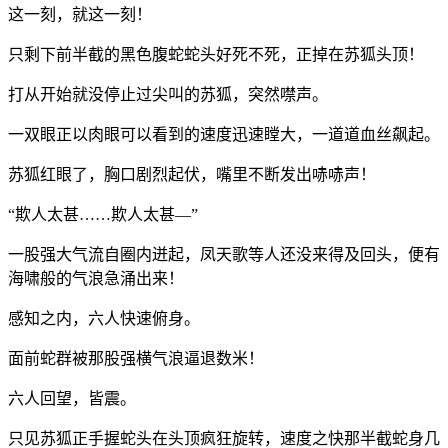
这一刻，就这一刻！
只剩下前半截的黑色腹蛇蛇头好死不死，正掉在苏狐头顶！
打从开始就没停止过尖叫的苏狐，突然噤声。
一双眼正以肉眼可以看到的速度迅速瞠大，一道道血丝飙起。
苏狐红眼了，胸口剧烈起伏，嘴里不断发出哧哧声！
“欺人太甚……欺人太甚—”
一股强大气流自圈内迸起，凤天歌等人还没来得及回头，便有
海啸般的气浪急涌出来！
感知之内，六人快速俯身。
面前蛇群被那股强横气浪逼退数米！
六人回望，皆震。
只见苏狐正手握蛇头在头顶疯狂旋转，速度之快那半截蛇身几