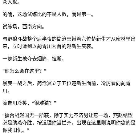
众人默。
的确，这场试练比的不是人数，而是第一。
试练场，西南方向。
与野狼斗战整个后半夜的简沧冥带着六位楚新生才从密林里出
来，立时遭到以蔺青川为首的赵新生突袭。
一楚新生被夺去烟筒，拉断。
“你怎么会在这里？”
暴戾一战之后，简沧冥立于五位楚新生面前，冷厉看向蔺青
川。
蔺青川冷笑，“很难猜？”
“擂台战赵国无一所获，除了实力不济另让燕一场，燕赵结盟
必是助燕夺胜，按道理你当拦齐，出现在这里则说明你念的是
你我旧仇。”