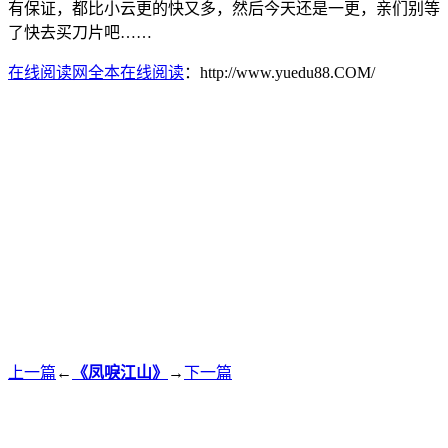
有保证，都比小云更的快又多，然后今天还是一更，亲们别等
了快去买刀片吧……
在线阅读网全本在线阅读
：http://www.yuedu88.COM/
上一篇
←
《凤唳江山》
→
下一篇