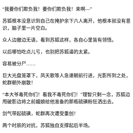
“我要你们欺负我！要你们欺负我！来啊—”
苏狐根本没意识到自己在掩护余下六人离开，他根本就没有意
识，脑子里一片空白。
众人边撤边无语，看到苏狐这样，各自心里皆有领悟。
以后哪怕吃点儿亏，也别把苏狐逼的太紧。
容易被分尸……
巨大光盘笼罩下，凤天歌等人急速朝前行进，光影所到之处，
蛇群朝外崩散！
“本大爷毒死你们！看我不毒死你们！”理智只剩一念，苏狐边
甩破影边将之前媚娘给他准备的那瓶硫磺粉狂洒出去。
剑气带起硫磺，蛇群再次遭受重创！
两个时辰的对抗，苏狐独自支撑起后半场。