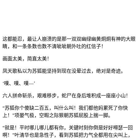
这都能忍，最让人崩溃的是那一双双幽绿幽黄炯炯有神的大眼
睛，和一条条数也数不清呲呲朝外吐的红信子！
画面太美，简直太美！
凤天歌私以为苏狐能坚持到现在没晕过去，绝对是奇迹。
‘噗、噗、噗—’
六人拼命斩杀，艰难移步，蛇尸在身后堆积成一座座小山！
“苏狐你个傻缺二百五，叫什么叫！我们都他妈累死了你快
上！”项晏气极，空暇之际狠朝苏狐屁股上揣一脚。
“就是！平时哪儿哪儿都有你，关键时刻你倒是好好嘚瑟一回
啊！”叶清华也是急性子，看到苏狐把力气全都用在尖叫上，