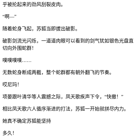
乎被抡起来的劲风刮裂皮肉。
“啊—”
随着蛇身飞起，苏狐当即拔出破影。
破影剑流光闪烁，一道道肉眼可以看到的剑气犹如银色光盘直
切向外围蛇群！
噗噗噗噗……
无数蛇身断成两截，整个蛇群都有朝外翻飞的节奏。
哎尼玛！
项晏跟叶清华等人震撼之际，凤天歌疾声下令，“快撤！”
相比凤天歌六人循序渐进的打法，苏狐一开始就拼尽内力。
她真不确定苏狐能坚持
多久！