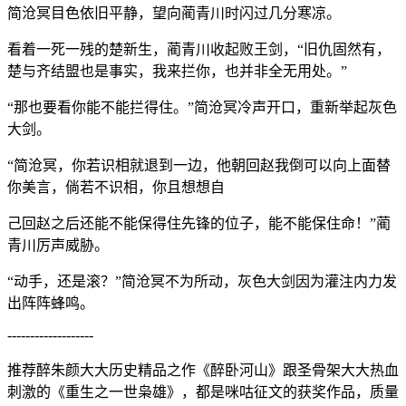
简沧冥目色依旧平静，望向蔺青川时闪过几分寒凉。
看着一死一残的楚新生，蔺青川收起败王剑，“旧仇固然有，
楚与齐结盟也是事实，我来拦你，也并非全无用处。”
“那也要看你能不能拦得住。”简沧冥冷声开口，重新举起灰色
大剑。
“简沧冥，你若识相就退到一边，他朝回赵我倒可以向上面替
你美言，倘若不识相，你且想想自
己回赵之后还能不能保得住先锋的位子，能不能保住命！”蔺
青川厉声威胁。
“动手，还是滚？”简沧冥不为所动，灰色大剑因为灌注内力发
出阵阵蜂鸣。
-------------------
推荐醉朱颜大大历史精品之作《醉卧河山》跟圣骨架大大热血
刺激的《重生之一世枭雄》，都是咪咕征文的获奖作品，质量