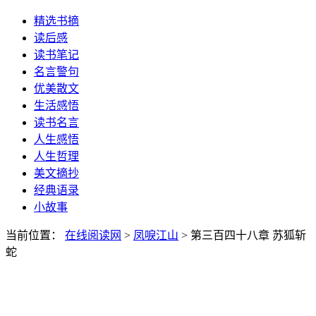
精选书摘
读后感
读书笔记
名言警句
优美散文
生活感悟
读书名言
人生感悟
人生哲理
美文摘抄
经典语录
小故事
当前位置：
在线阅读网
>
凤唳江山
> 第三百四十八章 苏狐斩
蛇