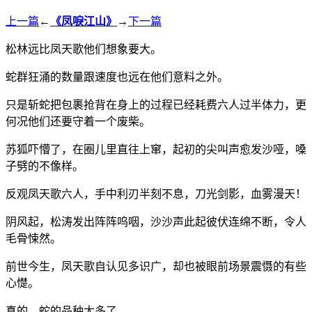
上一篇
←
《凤唳江山》
→
下一篇
松林远比凤天歌他们想象要大。
蛇群狂涌的数量跟速度也远在他们意料之外。
只是斩蛇把包裹抢背在身上的过程已经耗费六人过半体力，更
何况他们还要守着一个废柴。
苏狐吓懵了，在圈儿里直往上窜，起初的尖叫声愈发沙哑，嗓
子劈的不像样。
反观凤天歌六人，手中利刃半刻不息，刀光剑影，血雾漫天！
阴风起，松涛发出阵阵呜咽，沙沙声此起彼伏连绵不断，令人
毛骨悚然。
前世今生，凤天歌自认见多识广，却也被眼前场景震慑的有些
心憷。
真的，蛇的品种太多了。