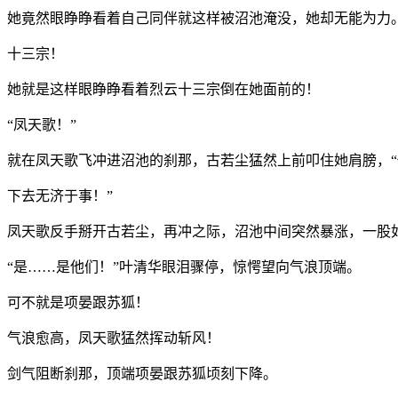
她竟然眼睁睁看着自己同伴就这样被沼池淹没，她却无能为力
十三宗！
她就是这样眼睁睁看着烈云十三宗倒在她面前的！
“凤天歌！”
就在凤天歌飞冲进沼池的刹那，古若尘猛然上前叩住她肩膀，“
下去无济于事！”
凤天歌反手掰开古若尘，再冲之际，沼池中间突然暴涨，一股
“是……是他们！”叶清华眼泪骤停，惊愕望向气浪顶端。
可不就是项晏跟苏狐！
气浪愈高，凤天歌猛然挥动斩风！
剑气阻断刹那，顶端项晏跟苏狐顷刻下降。