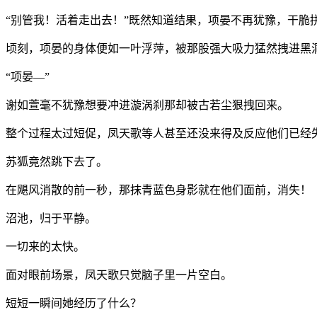
“别管我！活着走出去！”既然知道结果，项晏不再犹豫，干脆
顷刻，项晏的身体便如一叶浮萍，被那股强大吸力猛然拽进黑
“项晏—”
谢如萱毫不犹豫想要冲进漩涡刹那却被古若尘狠拽回来。
整个过程太过短促，凤天歌等人甚至还没来得及反应他们已经
苏狐竟然跳下去了。
在飓风消散的前一秒，那抹青蓝色身影就在他们面前，消失！
沼池，归于平静。
一切来的太快。
面对眼前场景，凤天歌只觉脑子里一片空白。
短短一瞬间她经历了什么？