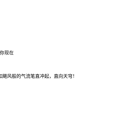
。
你现在
如飓风般的气流笔直冲起，直向天穹！