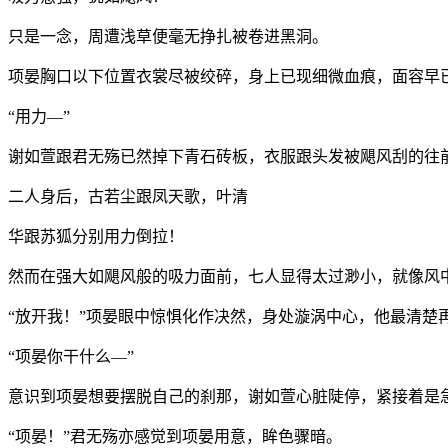
只是一念，周遭浅草便毫无挣扎被卷进黑洞。
项晏胸口以下位置衣裳尽被绞碎，身上已现细微血痕，面容早
“用力—”
谢如萱跟君无殇已然掉下青石砖板，衣服跟头发被飓风刮的往
二人身后，古若尘跟凤天歌，叶清
华跟苏狐分别用力倒拉！
然而在强大如飓风般的吸力面前，七人显得太过渺小，就像风
“放开我！”项晏眼中惊惧化作决然，身处漩涡中心，他最清楚
“项晏你干什么—”
意识到项晏想要摆脱自己的刹那，谢如萱心脏陡停，紧接着是急
“项晏！”君无殇亦感觉到项晏用意，眸色骤暗。