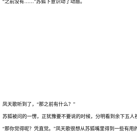
“之前没有……”苏狐下意识动了动唇。
凤天歌听到了，“那之前有什么？”
苏狐被问的一愣，正犹豫要不要说的时候，分明看到余下五人视
“那你觉得呢？凭直觉。”凤天歌很想从苏狐嘴里得到一些有用