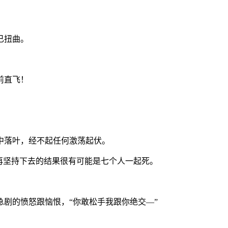
已扭曲。
前直飞！
中落叶，经不起任何激荡起伏。
再坚持下去的结果很有可能是七个人一起死。
剧的愤怒跟恼恨，“你敢松手我跟你绝交—”