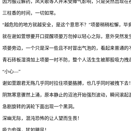
因为服过解药，凤天歌等人并未受瘴气影响，只是突然出现在
三柱香的时间，一切如常。
“越危险的地方就越安全，是这个意思不？”项晏稍稍松懈，毕
就在谢如萱想要开口提醒项晏万勿掉以轻心之际，意外突然发
项晏旁边，一个只是深一些且不时冒出气泡的，看起来普通的
青石砖板湿滑加上项晏一时不防，整个人活生生被那股吸力拽
“小心—”
谢如萱跟君无殇几乎同时拉住项晏胳膊，也几乎同时被拽下去
阴煞寒意骤然上涌，原本静止的沼池开始强烈波动，瞬间滚起
急剧旋转的涡轮下面出现一个黑洞。
深幽无际，混沌恐怖的让人望而生畏！
吸力愈强，犹如飓风！