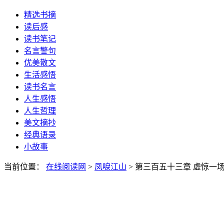
精选书摘
读后感
读书笔记
名言警句
优美散文
生活感悟
读书名言
人生感悟
人生哲理
美文摘抄
经典语录
小故事
当前位置：
在线阅读网
>
凤唳江山
> 第三百五十三章 虚惊一