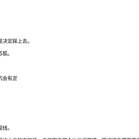
是决定踩上去。
苏狐。
沉会有淤
视线。