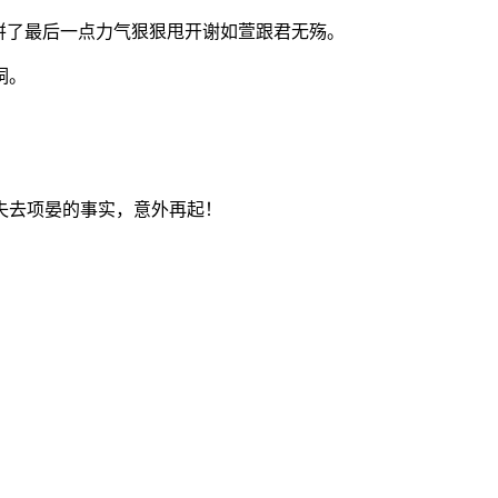
拼了最后一点力气狠狠甩开谢如萱跟君无殇。
洞。
失去项晏的事实，意外再起！