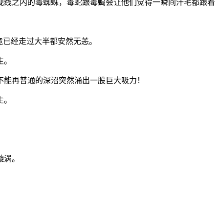
视线之内的毒蜘蛛，毒蛇跟毒蝎会让他们觉得一瞬间汗毛都跟着
竟已经走过大半都安然无恙。
生。
不能再普通的深沼突然涌出一股巨大吸力！
走。
！
漩涡。