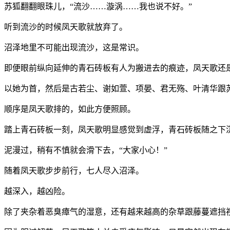
苏狐翻翻眼珠儿，“流沙……漩涡……我也说不好。”
听到流沙的时候凤天歌就放弃了。
沼泽地里不可能出现流沙，这是常识。
即便眼前纵向延伸的青石砖板有人为搬进去的痕迹，凤天歌还
以她为首，然后是古若尘、谢如萱、项晏、君无殇、叶清华跟
顺序是凤天歌排的，如此方便照顾。
踏上青石砖板一刻，凤天歌明显感觉到虚浮，青石砖板随之下
泥漫过，稍有不慎就会滑下去，“大家小心！”
随着凤天歌步步前行，七人尽入沼泽。
越深入，越凶险。
除了夹杂着恶臭瘴气的湿意，还有越来越高的杂草跟藤蔓遮挡