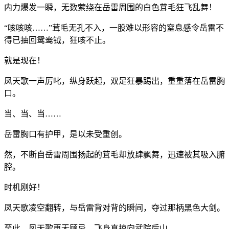
内力爆发一瞬，无数萦绕在岳雷周围的白色茸毛狂飞乱舞！
“咳咳咳……”茸毛无孔不入，一股难以形容的窒息感令岳雷不
得已抽回鸳鸯钺，狂咳不止。
就是现在！
凤天歌一声厉叱，纵身跃起，双足狂暴踢出，重重落在岳雷胸
口。
当、当、当……
岳雷胸口有护甲，是以未受重创。
然，不断自岳雷周围扬起的茸毛却放肆飘舞，迅速被其吸入腑
腔。
时机刚好！
凤天歌凌空翻转，与岳雷背对背的瞬间，夺过那柄黑色大剑。
至此，凤天歌再无顾忌，飞身直掠向武院后山。