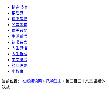
精选书摘
读后感
读书笔记
名言警句
优美散文
生活感悟
读书名言
人生感悟
人生哲理
美文摘抄
经典语录
小故事
当前位置：
在线阅读网
>
凤唳江山
> 第三百五十八章 最后的
决战