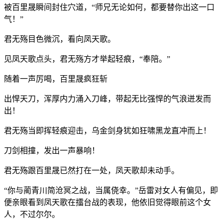
被百里晟瞬间封住穴道，“师兄无论如何，都要替你出这一口
气！”
君无殇目色微沉，看向凤天歌。
见凤天歌点头，君无殇方才举起轻痕，“奉陪。”
随着一声厉喝，百里晟疯狂斩
出悍天刀，浑厚内力涌入刀峰，带起无比强悍的气浪迸发而
出！
君无殇当即挥轻痕迎击，乌金剑身犹如狂啸黑龙直冲而上！
刀剑相撞，发出一声暴响！
君无殇跟百里晟已然打在一处，凤天歌却未动手。
“你与蔺青川简沧冥之战，当属侥幸。”岳雷对女人有偏见，即
便亲眼看到凤天歌在擂台战的表现，他依旧觉得眼前这个女
人，不过尔尔。