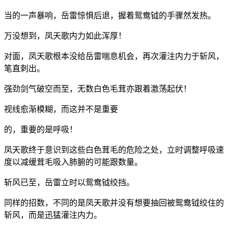
当的一声暴响，岳雷惊惧后退，握着鸳鸯钺的手骤然发热。
万没想到，凤天歌内力如此浑厚！
对面，凤天歌根本没给岳雷喘息机会，再次灌注内力于斩风，
笔直刺出。
强劲剑气破空而至，无数白色毛茸亦跟着激荡起伏！
视线愈渐模糊，而这并不是重要
的，重要的是呼吸！
凤天歌终于意识到这些白色茸毛的危险之处，立时调整呼吸速
度以减缓茸毛吸入肺腑的可能跟数量。
斩风已至，岳雷立时以鸳鸯钺绞挡。
同样的招数，不同的是凤天歌并没有想要抽回被鸳鸯钺绞住的
斩风，而是迅猛灌注内力。