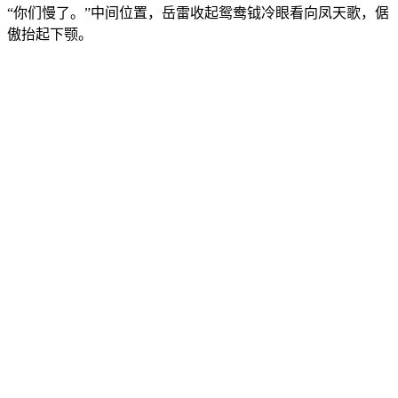
“你们慢了。”中间位置，岳雷收起鸳鸯钺冷眼看向凤天歌，倨
傲抬起下颚。