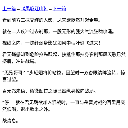
上一篇
←
《凤唳江山》
→
下一篇
看到前方三抹交缠的人影，凤天歌陡然升起希望。
就在二人疾冲过去刹那，一股无形的强大气流狂啸喷涌。
视线之内，一抹纤弱身影犹如风中枯叶倒飞过来！
君无殇感知到危险抢先跃起，扶抵住那抹身影刹那凤天歌已然
擦肩，冲进战局。
“无殇哥哥？”步轻烟将将站稳，回望时一双杏眼清眸流转，惊
喜过望。
君无殇未语，微微颌首之际已然纵身掠向战局。
“停！”就在君无殇欲加入混战时，一直与岳雷对战的百里晟突
然低喝，退出数米之外。
战势息。