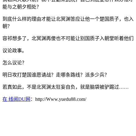
能与之朝夕相处？
到底什么样的理由才能让北冥渊答应让他一个楚国质子，也入
朝？
容祁想多了，北冥渊再傻也不可能让别国质子入朝堂听着他们
议论政事。
怎么议论？
明日攻打楚国谁愿请战？走哪条路线？派多少兵？
若真如此，不是北冥渊太狂妄自负，就是脑袋被驴踢过……
在 线阅DU网
：http://Www.yuedu88.com/