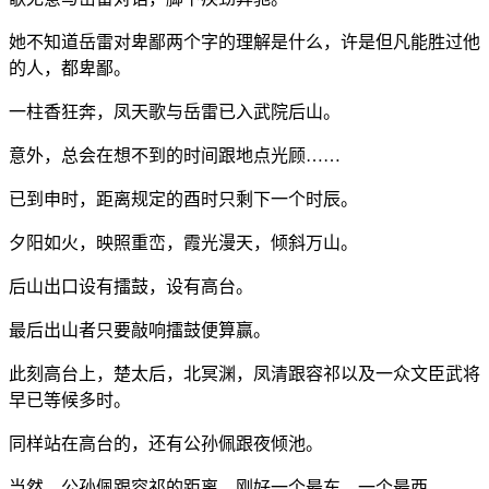
她不知道岳雷对卑鄙两个字的理解是什么，许是但凡能胜过他
的人，都卑鄙。
一柱香狂奔，凤天歌与岳雷已入武院后山。
意外，总会在想不到的时间跟地点光顾……
已到申时，距离规定的酉时只剩下一个时辰。
夕阳如火，映照重峦，霞光漫天，倾斜万山。
后山出口设有擂鼓，设有高台。
最后出山者只要敲响擂鼓便算赢。
此刻高台上，楚太后，北冥渊，凤清跟容祁以及一众文臣武将
早已等候多时。
同样站在高台的，还有公孙佩跟夜倾池。
当然，公孙佩跟容祁的距离，刚好一个最东，一个最西。