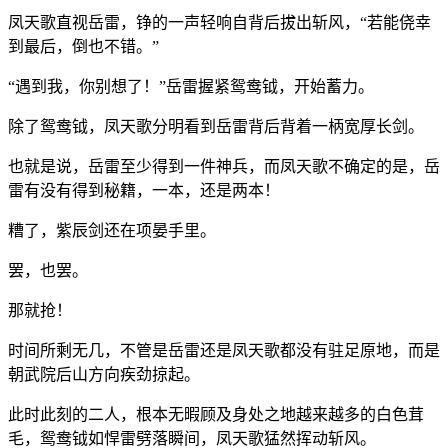
凤天歌直视岳雷，铮的一声轻响自背后拔出斩风，“若能侥幸
到最后，倒也不错。”
“遇到我，你别想了！”岳雷握紧鸳鸯钺，开始蓄力。
除了鸳鸯钺，凤天歌分明看到岳雷背后背着一柄宽厚长剑。
也就是说，岳雷至少得到一件神兵，而凤天歌不确定的是，岳
雷有没有得到秘籍，一本，还是两本！
糟了，紫辰剑还在项晏手里。
罢，也罢。
那就抢！
时间所剩无几，不管是岳雷还是凤天歌都没有驻足原地，而是
朝武院后山方向疾劲掠起。
此时此刻的二人，根本无暇顾及身处之地越来越多的白色茸
毛，鸳鸯钺如悍雷劈落瞬间，凤天歌猛然挥动斩风。