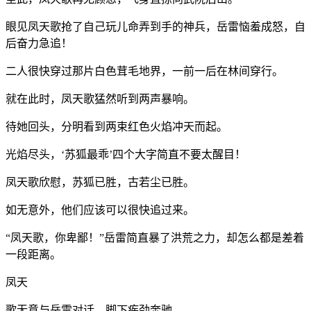
眼见凤天歌抢了自己玩儿命弄到手的神兵，岳雷恼羞成怒，自
后奋力急追！
二人很快穿过那片白色茸毛地界，一前一后在林间穿行。
就在此时，凤天歌猛然听到两声暴响。
待她回头，分明看到两束红色火焰冲天而起。
光焰尽头，‘苏狐最乖’四个大字简直不要太醒目！
凤天歌欣慰，苏狐已胜，古若尘已胜。
如无意外，他们应该可以很快追过来。
“凤天歌，你卑鄙！”岳雷简直暴了洪荒之力，却怎么都是差着
一段距离。
凤天
歌无意与岳雷对话，脚下疾劲奔驰。