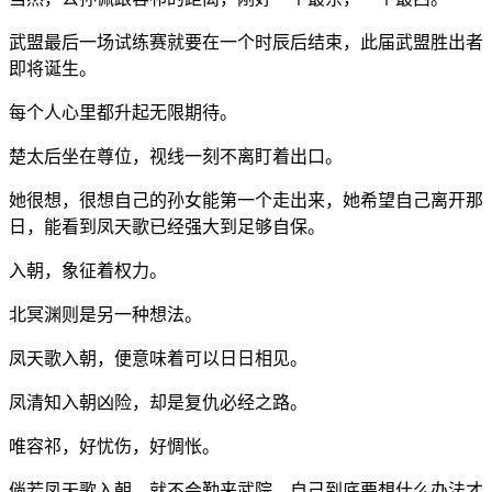
武盟最后一场试练赛就要在一个时辰后结束，此届武盟胜出者
即将诞生。
每个人心里都升起无限期待。
楚太后坐在尊位，视线一刻不离盯着出口。
她很想，很想自己的孙女能第一个走出来，她希望自己离开那
日，能看到凤天歌已经强大到足够自保。
入朝，象征着权力。
北冥渊则是另一种想法。
凤天歌入朝，便意味着可以日日相见。
凤清知入朝凶险，却是复仇必经之路。
唯容祁，好忧伤，好惆怅。
倘若凤天歌入朝，就不会勤来武院，自己到底要想什么办法才