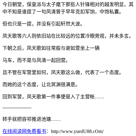
今日朝堂，保皇派与太子麾下那些人针锋相对的越发明显，其
中不知是谁提了一句凤清曾于早年克扣军饷，中饱私囊。
但也只是一提，并没有引起轩然大波。
凤天歌等六人则依旧站在比较远的位置冷眼旁观，并未多言。
下朝之后，凤天歌如往常般与谢如萱坐上一辆
马车，而不是与凤清一起回营。
且不管在军营里如何，凤天歌这么做，代表了一个态度。
而她的这个态度，让北冥渊很满意。
回到军营，凤天歌第一件事便是入了主营帐……
-------------------
转手就把容祁推进池塘……
在线阅读网免费看书
：http://www.yuedU88.cOm/