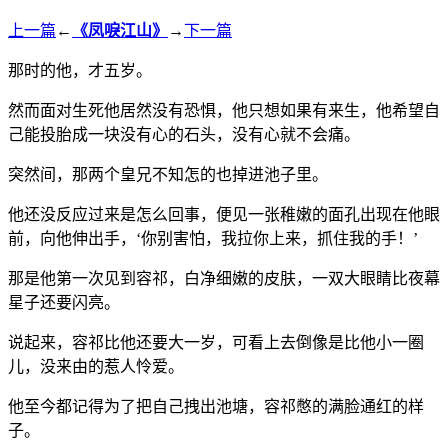
上一篇
←
《凤唳江山》
→
下一篇
那时的他，才五岁。
然而面对生死他居然没有恐惧，他只想如果有来生，他希望自
己能投胎成一块没有心的石头，没有心就不会痛。
突然间，那两个皇兄不知怎的也掉进池子里。
他还没反应过来是怎么回事，便见一张稚嫩的面孔出现在他眼
前，向他伸出手，‘你别害怕，我拉你上来，抓住我的手！’
那是他第一次见到容祁，白净细嫩的皮肤，一双大眼睛比夜幕
星子还要闪亮。
说起来，容祁比他还要大一岁，可看上去倒像是比他小一圈
儿，没来由的惹人怜爱。
他至今都记得为了把自己拽出池塘，容祁憋的满脸通红的样
子。