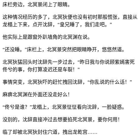
床栏旁边，北冥景闭上了眼睛。
这种情况经历的多了，北冥狄便也没有初时那般慌张，直接从
龙榻上下来，点开沈辞，“皇兄睡了，我们走吧。”
他实际上是跟窗外趴墙角的北冥渊在说。
“还没睡。”床栏上，北冥景突然把眼睛睁开，悠悠然道。
北冥狄猛回头时沈辞先一步过去，“昨日我与你说顾紫嫣害死
佟兮的事，你打算凌迟还是车裂！”
事情突变，北冥狄吓的赶忙拽回沈辞，“你乱说的什么话！”
麻痹北冥渊在外面还没走好么！
“佟兮是谁？”龙榻上，北冥景怔怔看向沈辞，一脸疑惑。
没别的，沈辞直接冲过去想要掐死北冥景，要你何用！
临了却被北冥狄封住穴道，拽出龙乾宫……