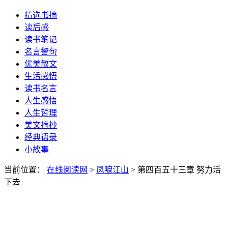
精选书摘
读后感
读书笔记
名言警句
优美散文
生活感悟
读书名言
人生感悟
人生哲理
美文摘抄
经典语录
小故事
当前位置：
在线阅读网
>
凤唳江山
> 第四百五十三章 努力活
下去