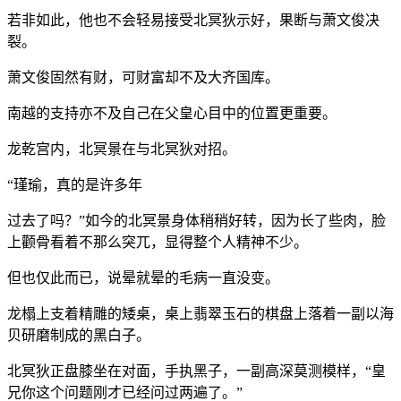
若非如此，他也不会轻易接受北冥狄示好，果断与萧文俊决
裂。
萧文俊固然有财，可财富却不及大齐国库。
南越的支持亦不及自己在父皇心目中的位置更重要。
龙乾宫内，北冥景在与北冥狄对招。
“瑾瑜，真的是许多年
过去了吗？”如今的北冥景身体稍稍好转，因为长了些肉，脸
上颧骨看着不那么突兀，显得整个人精神不少。
但也仅此而已，说晕就晕的毛病一直没变。
龙榻上支着精雕的矮桌，桌上翡翠玉石的棋盘上落着一副以海
贝研磨制成的黑白子。
北冥狄正盘膝坐在对面，手执黑子，一副高深莫测模样，“皇
兄你这个问题刚才已经问过两遍了。”