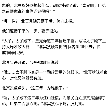
忽的，北冥狄好似想起什么，朝窗外瞅了瞅，“皇兄啊，臣弟
之前跟你说的事你还记得吗？”
“哪一件？”北冥景随意落子后，倚向床栏。
他知道接下来的一步，要等很久。
“太子，太子殿下，皇兄你这三年昏迷不醒，亏得太子殿下主
持大局才致大齐……”北冥狄硬是把‘外忧内患’噎回去，换
成‘国泰民安。
北冥景睁开眼，“记得你昨日说过。”
“哦……太子殿下真是一个勤政爱民的好殿下。”北冥狄昧着良
心，对北冥渊赞誉有加。
北冥景点点头，“这三年，为难他了。”
“嗯，太子殿下这三年为江山社稷，为黎民百姓那真是操碎了
心，臣弟看着就心疼。”北冥狄心不疼，肝儿疼。