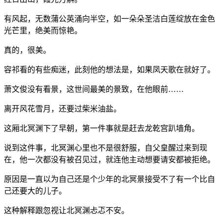
有风起，无数蒲公英涌向半空，如一朵朵圣洁白莲绽放在金色
光芒里，绝美而惊艳。
真的，很美。
容祁看的有些痴迷，此刻他的想法是，如果凤天歌在就好了。
萧文俊没有看景，这世间最美的景致，在他眼前……
离开风花雪月，还要过柴米油盐。
这厢北冥渊下了早朝，第一件事就是赶去龙乾宫趴墙角。
说到这件事，北冥渊心里也不是很舒服，自父皇醒过来到现
在，他一次都没有被召见过，就连他主动想要请安都被拒绝。
原因是一直以为自己还是个少年的北冥景接受不了有一个比自
己还要大的儿子。
这种解释跟忽视让北冥渊忐忑不安。