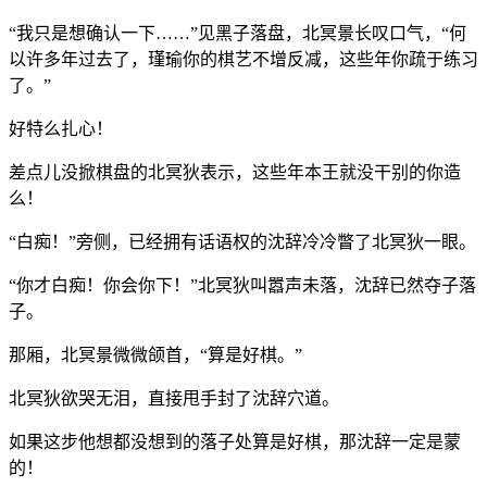
“我只是想确认一下……”见黑子落盘，北冥景长叹口气，“何
以许多年过去了，瑾瑜你的棋艺不增反减，这些年你疏于练习
了。”
好特么扎心！
差点儿没掀棋盘的北冥狄表示，这些年本王就没干别的你造
么！
“白痴！”旁侧，已经拥有话语权的沈辞冷冷瞥了北冥狄一眼。
“你才白痴！你会你下！”北冥狄叫嚣声未落，沈辞已然夺子落
子。
那厢，北冥景微微颌首，“算是好棋。”
北冥狄欲哭无泪，直接甩手封了沈辞穴道。
如果这步他想都没想到的落子处算是好棋，那沈辞一定是蒙
的！