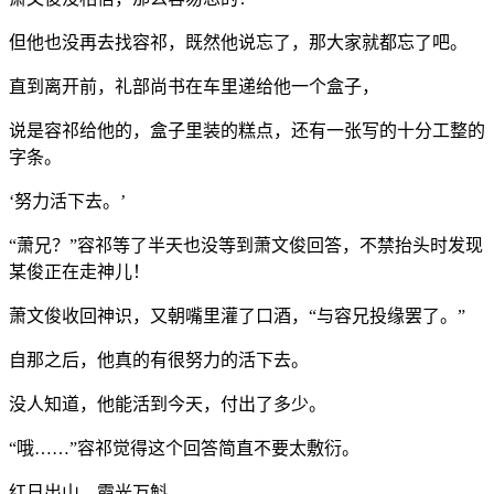
但他也没再去找容祁，既然他说忘了，那大家就都忘了吧。
直到离开前，礼部尚书在车里递给他一个盒子，
说是容祁给他的，盒子里装的糕点，还有一张写的十分工整的
字条。
‘努力活下去。’
“萧兄？”容祁等了半天也没等到萧文俊回答，不禁抬头时发现
某俊正在走神儿！
萧文俊收回神识，又朝嘴里灌了口酒，“与容兄投缘罢了。”
自那之后，他真的有很努力的活下去。
没人知道，他能活到今天，付出了多少。
“哦……”容祁觉得这个回答简直不要太敷衍。
红日出山，霞光万斛。