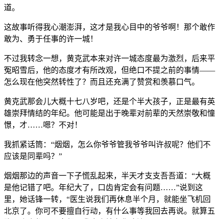
道。
这故事听得我心潮澎湃，这才是我心目中的爷爷啊！那个敢作
敢为、勇于任事的许一城！
不过我转念一想，黄克武本来对许一城态度最为激烈，后来平
冤昭雪后，他的态度才有所改观，但绝口不提之前的事情——
怎么现在他突然转性了？而且还充满了赞赏和羡慕口气。
黄克武那会儿大概十七八岁吧，还是个半大孩子，正是最有英
雄崇拜情结的年纪。他可能是出于晚辈对前辈的天然崇敬和憧
憬，才……嗯？不对！
我抓紧话筒：“烟烟，怎么你爷爷管我爷爷叫许叔呢？他们不
应该是同辈吗？”
烟烟那边的声音一下子慌乱起来，半天才支支吾吾道：“大概
是他记错了吧。年纪大了，口齿肯定会有问题……”说到这
里，她话锋一转，“医生说我们再休息半个月，就能坐飞机回
北京了。你可不要擅自行动，有什么事等我回去再说。就算五