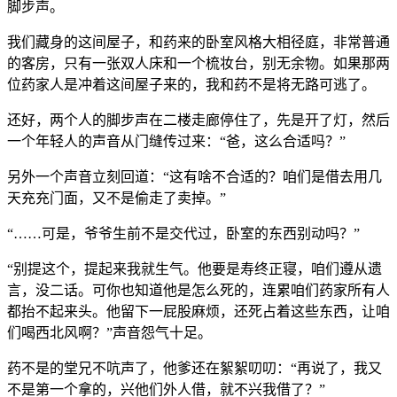
脚步声。
我们藏身的这间屋子，和药来的卧室风格大相径庭，非常普通
的客房，只有一张双人床和一个梳妆台，别无余物。如果那两
位药家人是冲着这间屋子来的，我和药不是将无路可逃了。
还好，两个人的脚步声在二楼走廊停住了，先是开了灯，然后
一个年轻人的声音从门缝传过来：“爸，这么合适吗？”
另外一个声音立刻回道：“这有啥不合适的？咱们是借去用几
天充充门面，又不是偷走了卖掉。”
“……可是，爷爷生前不是交代过，卧室的东西别动吗？”
“别提这个，提起来我就生气。他要是寿终正寝，咱们遵从遗
言，没二话。可你也知道他是怎么死的，连累咱们药家所有人
都抬不起来头。他留下一屁股麻烦，还死占着这些东西，让咱
们喝西北风啊？”声音怨气十足。
药不是的堂兄不吭声了，他爹还在絮絮叨叨：“再说了，我又
不是第一个拿的，兴他们外人借，就不兴我借了？”