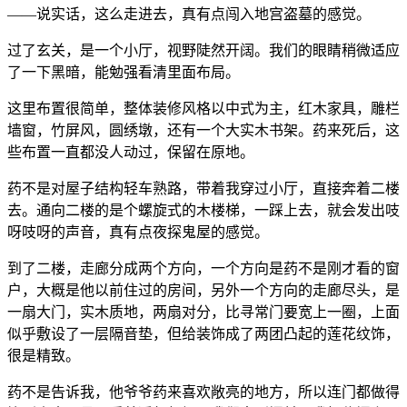
——说实话，这么走进去，真有点闯入地宫盗墓的感觉。
过了玄关，是一个小厅，视野陡然开阔。我们的眼睛稍微适应
了一下黑暗，能勉强看清里面布局。
这里布置很简单，整体装修风格以中式为主，红木家具，雕栏
墙窗，竹屏风，圆绣墩，还有一个大实木书架。药来死后，这
些布置一直都没人动过，保留在原地。
药不是对屋子结构轻车熟路，带着我穿过小厅，直接奔着二楼
去。通向二楼的是个螺旋式的木楼梯，一踩上去，就会发出吱
呀吱呀的声音，真有点夜探鬼屋的感觉。
到了二楼，走廊分成两个方向，一个方向是药不是刚才看的窗
户，大概是他以前住过的房间，另外一个方向的走廊尽头，是
一扇大门，实木质地，两扇对分，比寻常门要宽上一圈，上面
似乎敷设了一层隔音垫，但给装饰成了两团凸起的莲花纹饰，
很是精致。
药不是告诉我，他爷爷药来喜欢敞亮的地方，所以连门都做得