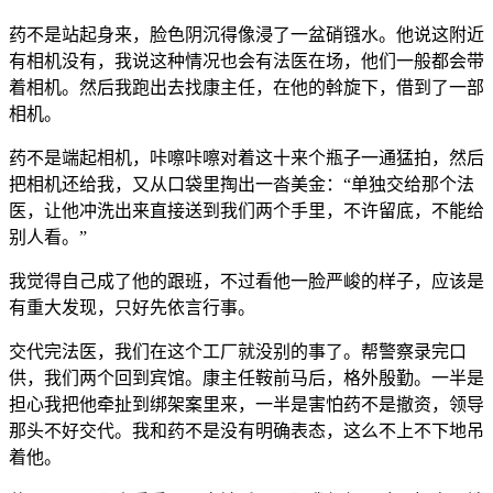
药不是站起身来，脸色阴沉得像浸了一盆硝镪水。他说这附近
有相机没有，我说这种情况也会有法医在场，他们一般都会带
着相机。然后我跑出去找康主任，在他的斡旋下，借到了一部
相机。
药不是端起相机，咔嚓咔嚓对着这十来个瓶子一通猛拍，然后
把相机还给我，又从口袋里掏出一沓美金：“单独交给那个法
医，让他冲洗出来直接送到我们两个手里，不许留底，不能给
别人看。”
我觉得自己成了他的跟班，不过看他一脸严峻的样子，应该是
有重大发现，只好先依言行事。
交代完法医，我们在这个工厂就没别的事了。帮警察录完口
供，我们两个回到宾馆。康主任鞍前马后，格外殷勤。一半是
担心我把他牵扯到绑架案里来，一半是害怕药不是撤资，领导
那头不好交代。我和药不是没有明确表态，这么不上不下地吊
着他。