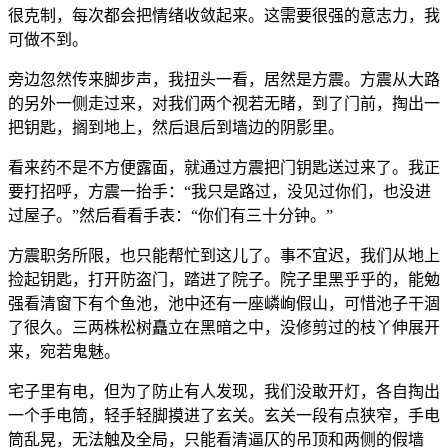
很克制，每次都会把情绪收敛起来。这需要很强的意志力，我
可做不到。
旁边忽然传来脚步声，我扭头一看，居然是方震。方震从大路
的另外一侧走过来，对我们两个视若无睹，到了门前，掏出一
把钥匙，搁到地上，然后退后到墙边的阴影里。
看来药不是不方便露面，就通过方震把门钥匙送过来了。我正
要打招呼，方震一抬手：“我只是路过，没见过你们，也没进
过屋子。”然后看看手表：“你们有三十分钟。”
方震职务所限，也只能帮忙到这儿了。事不宜迟，我们从地上
捡起钥匙，打开防盗门，踏进了院子。院子里黑乎乎的，能勉
强看清窗下有个鱼池，池中还有一座嶙峋假山，可惜池子干涸
了很久。三两株松树矗立在黑暗之中，没修剪过的枝丫伸展开
来，宛若鬼魅。
宅子里有电，但为了防止有人发现，我们没敢开灯，各自掏出
一个手电筒，轻手轻脚摸进了玄关。玄关一段有点狭窄，手电
筒乱晃，无法触及全局，只能看清逼仄的吊顶和两侧的假墙