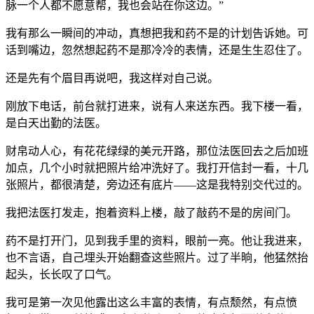
脉一个人都不愿意帮，我也会站在你这边。”
我有那么一瞬间的冲动，真想把我和药不是的计划告诉她。可
话到嘴边，忽然想起药不是那冷冷的表情，还是生生忍住了。
还是先有个眉目再说吧，我这样对自己说。
刚放下电话，前台就打进来，说有人来送东西。我下楼一看，
是白天出勤的法医。
财帛动人心，有花花绿绿的美元开路，那位法医回去之后加班
加点，几个小时就把照片给冲洗好了。我打开信封一看，十几
张照片，都很清楚，旁边还有底片——这是我特别交代过的。
我把法医打发走，抱着资料上楼，敲了敲药不是的房间门。
药不是打开门，见到我手里的资料，眼前一亮。他让我进来，
也不言语，自己埋头开始翻查这些照片。过了半晌，他猛然抬
起头，长长叹了口气。
我可是第一次见他露出这么丰富的表情，有点颓然，有点愤