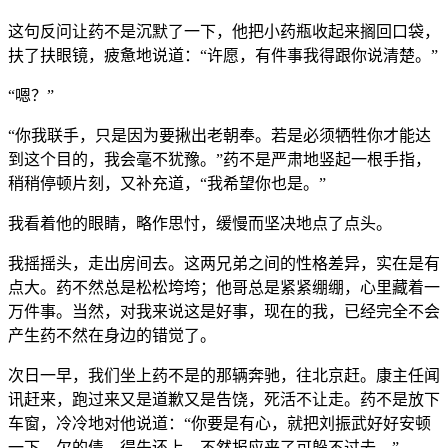
这句反问让药不是沉默了一下，他把小药瓶收起来搁回口袋，
扶了扶眼镜，疲惫地说道：“许愿，有件事我得跟你说清楚。”
“嗯？”
“你我联手，只是因为要揪出老朝奉。若是必须牺牲你才能达
到这个目的，我会毫不犹豫。”药不是严肃地竖起一根手指，
稍稍停顿片刻，又补充道，“我希望你也是。”
我看着他的眼睛，略作思忖，缓慢而坚决地点了点头。
我摇摇头，走出房间去。这两兄弟之间的性格差异，实在是有
点大。药不然总是松松垮垮；他哥总是紧紧绷绷，心里藏着一
万件事。当然，对我来说这是好事，现在的我，已经完全不会
产生药不然在身边的错觉了。
次日一早，我们坐上药不是的那辆奔驰，往北京赶。康主任闻
讯赶来，跑过来又是道歉又是告饶，死活不让走。药不是放下
车窗，冷冷地对他说道：“你要是有心，就把刘振武好好安顿
一下。欠的债，得先还上，不然报应来了可躲不过去。”