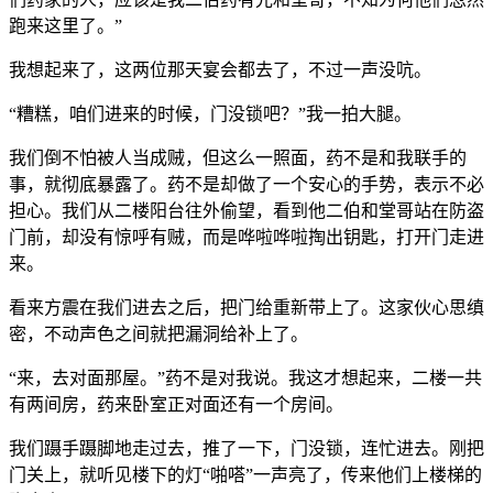
跑来这里了。”
我想起来了，这两位那天宴会都去了，不过一声没吭。
“糟糕，咱们进来的时候，门没锁吧？”我一拍大腿。
我们倒不怕被人当成贼，但这么一照面，药不是和我联手的
事，就彻底暴露了。药不是却做了一个安心的手势，表示不必
担心。我们从二楼阳台往外偷望，看到他二伯和堂哥站在防盗
门前，却没有惊呼有贼，而是哗啦哗啦掏出钥匙，打开门走进
来。
看来方震在我们进去之后，把门给重新带上了。这家伙心思缜
密，不动声色之间就把漏洞给补上了。
“来，去对面那屋。”药不是对我说。我这才想起来，二楼一共
有两间房，药来卧室正对面还有一个房间。
我们蹑手蹑脚地走过去，推了一下，门没锁，连忙进去。刚把
门关上，就听见楼下的灯“啪嗒”一声亮了，传来他们上楼梯的