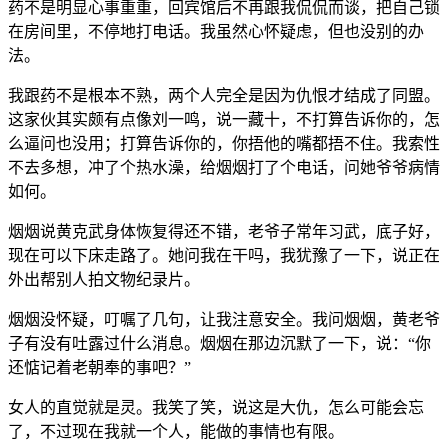
药不是明显心事重重，回宾馆后不再跟我侃侃而谈，把自己锁
在房间里，不停地打电话。我虽然心怀疑虑，但也没别的办
法。
我跟药不是根本不熟，两个人完全是因为仇恨才结成了同盟。
这家伙其实颇有点像刘一鸣，说一藏十，不打算告诉你的，怎
么逼问也没用；打算告诉你的，你捂他的嘴都捂不住。我索性
不去多想，冲了个热水澡，给烟烟打了个电话，问她爷爷病情
如何。
烟烟说黄克武身体恢复得还不错，老爷子常年习武，底子好，
现在可以下床走路了。她问我在干吗，我犹豫了一下，说正在
外出帮别人拍文物纪录片。
烟烟没怀疑，叮嘱了几句，让我注意安全。我问烟烟，黄老爷
子有没有吐露过什么消息。烟烟在那边沉默了一下，说：“你
还惦记着老朝奉的事吧？”
女人的直觉就是灵。我笑了笑，说这是大仇，怎么可能会忘
了，不过现在我就一个人，能做的事情也有限。