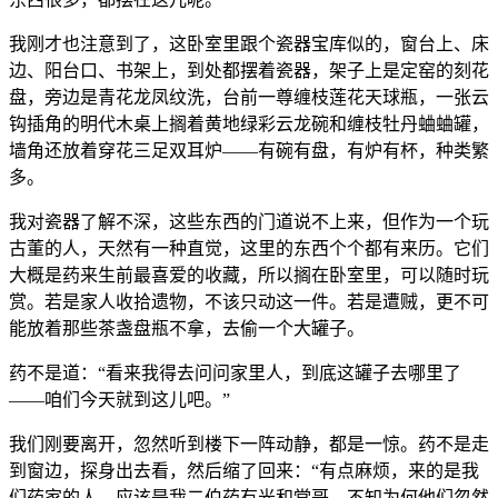
我刚才也注意到了，这卧室里跟个瓷器宝库似的，窗台上、床
边、阳台口、书架上，到处都摆着瓷器，架子上是定窑的刻花
盘，旁边是青花龙凤纹洗，台前一尊缠枝莲花天球瓶，一张云
钩插角的明代木桌上搁着黄地绿彩云龙碗和缠枝牡丹蛐蛐罐，
墙角还放着穿花三足双耳炉——有碗有盘，有炉有杯，种类繁
多。
我对瓷器了解不深，这些东西的门道说不上来，但作为一个玩
古董的人，天然有一种直觉，这里的东西个个都有来历。它们
大概是药来生前最喜爱的收藏，所以搁在卧室里，可以随时玩
赏。若是家人收拾遗物，不该只动这一件。若是遭贼，更不可
能放着那些茶盏盘瓶不拿，去偷一个大罐子。
药不是道：“看来我得去问问家里人，到底这罐子去哪里了
——咱们今天就到这儿吧。”
我们刚要离开，忽然听到楼下一阵动静，都是一惊。药不是走
到窗边，探身出去看，然后缩了回来：“有点麻烦，来的是我
们药家的人，应该是我二伯药有光和堂哥，不知为何他们忽然