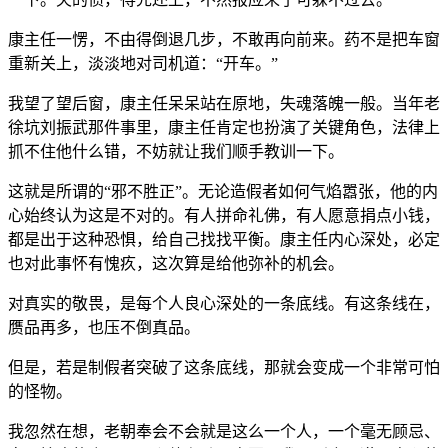
康主任一愣，不由得倒退几步，不敢再向前来。药不是把车窗
重新关上，淡淡地对司机道：“开车。”
我望了望后窗，康主任呆呆站在原地，失魂落魄一般。当年老
徐坑刘振武那件事里，康主任肯定也扮演了关键角色，法律上
抓不住他什么错，不妨就让我们顺手教训一下。
这就是所谓的“邪不胜正”。无论造假者如何气焰嚣张，他的内
心始终认为这是不对的。有人拼命礼佛，有人愿意捐点小钱，
都是出于这种恐惧，给自己找找平衡。康主任内心深处，必定
也对此事怀有愧疚，这次算是给他弥补的机会。
对真实的敬畏，是每个人良心深处的一条底线。有这条线在，
赝品再多，也压不倒真品。
但是，若是制假者突破了这条底线，那就会变成一个非常可怕
的怪物。
我忽然在想，老朝奉会不会就是这么一个人，一个毫无顾忌、