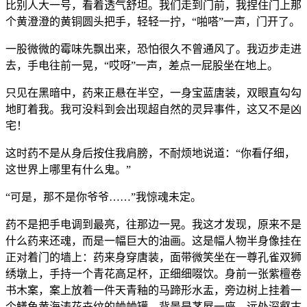
比别人大一号，看着透气舒坦。我们走到门前，我捏住门上那
个黄澄澄的黄铜圆头把手，轻轻一拧，“啪嗒”一声，门开了。
一股微微的霉味先飘出来，恐怕很久不曾通风了。我迈步走进
去，手电往前一晃，“哎呀”一声，差点一屁股坐在地上。
只见在黑暗中，药来正悬在半空，一身宝蓝唐装，双眼直勾勾
地盯着我。我可没料到会出现超自然的灵异事件，这又不是凶
宅！
这时药不是从身后按住我肩膀，不耐烦地说道：“你看仔细，
这世界上哪里有什么鬼。”
“可是，那不是你爷爷……”我惊魂未定。
药不是把手电调到最亮，往那边一晃。我这才发现，原来不是
什么药来还魂，而是一幅巨大的油画。这是幅人物半身像挂在
正对着门的墙上：药来身穿唐装，面带微笑坐在一尊孔雀双狮
绣墩上，手持一个青花高足杯，正细细啜饮。身前一张紫檀卷
书木案，案上放着一件天青釉的马蹄形水盂，旁边树上挂着一
个鳝鱼黄海涛花卉纹的蛐蛐罐。背景是茅屋一座，远处深壑古