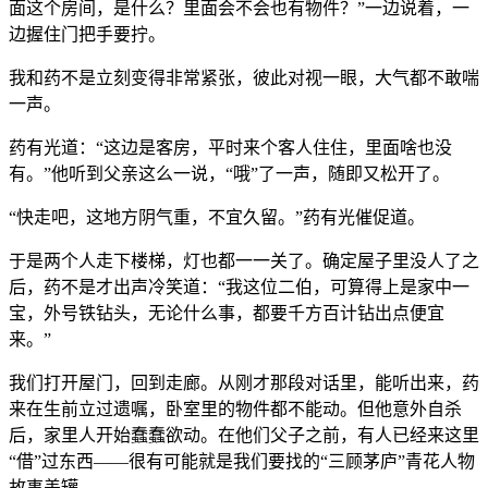
面这个房间，是什么？里面会不会也有物件？”一边说着，一
边握住门把手要拧。
我和药不是立刻变得非常紧张，彼此对视一眼，大气都不敢喘
一声。
药有光道：“这边是客房，平时来个客人住住，里面啥也没
有。”他听到父亲这么一说，“哦”了一声，随即又松开了。
“快走吧，这地方阴气重，不宜久留。”药有光催促道。
于是两个人走下楼梯，灯也都一一关了。确定屋子里没人了之
后，药不是才出声冷笑道：“我这位二伯，可算得上是家中一
宝，外号铁钻头，无论什么事，都要千方百计钻出点便宜
来。”
我们打开屋门，回到走廊。从刚才那段对话里，能听出来，药
来在生前立过遗嘱，卧室里的物件都不能动。但他意外自杀
后，家里人开始蠢蠢欲动。在他们父子之前，有人已经来这里
“借”过东西——很有可能就是我们要找的“三顾茅庐”青花人物
故事盖罐。