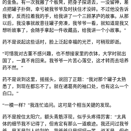
的金鱼。有一次我搬了个板凳，把身子探进去，一没留神，差
点把罐子扑倒，幸亏被我爷爷及时扶住才没碎。不过他没告诉
我爹，反而拉着我的手，给我讲了一个三顾茅庐的故事。从那
以后，我没事就故意往罐子旁凑，我爷爷一看，就知道是我又
想听故事了，会随手拿起一件收藏品，给我讲一个小故事。”
药不是说起这些话时，脸上泛起幸福的光芒，可稍现即逝。
“可惜我对古董不感兴趣，也不想接家里的衣钵，大学时就出
国了，一直不肯回来。我爷爷一片苦心落空，这才转而去培养
药不然。”
药不是说到这里，摇摇头，说回了正题：“我对那个罐子太熟
悉了，到现在都忘不了。就在诸葛亮的袖口处，也有这么一个
白口。”
“一模一样？”我连忙追问。这可是个相当关键的发现。
药不是按住太阳穴，额头青筋浮现，似乎头疼得厉害：“太具
体的细节我不记得了，但肯定有那么一道痕迹。我还问过我爷
爷，是不是别人给刮的。我爷爷只是呵呵一笑，说不是，但也