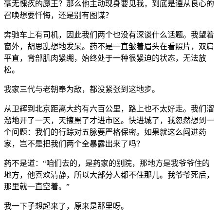
毫无愧疚的魔王？那么他主动现身要见我，到底是遵从良心的
召唤想要忏悔，还是别有图谋？
奔驰车上有司机，因此我们两个也没有深谈什么话题。我望着
窗外，胡思乱想地发呆。药不是一直皱着眉头在看照片，双肩
平直，背部肌肉紧绷，始终处于一种很紧迫的状态，无法放
松。
我家三代与老朝奉为敌，都没紧张到这地步。
从卫辉到北京距离大约有六百公里，路上也不太好走。我们溜
溜地开了一天，天擦黑了才进市区。快进城了，我忽然想到一
个问题：我们的行踪对五脉要严格保密。如果就这么闯进药
家，岂不是把我们两个全暴露出来了吗？
药不是道：“咱们去的，是药家的别院，那地方是我爷爷住的
地方，他喜欢清静，所以大部分人都不住那儿。我爷爷死后，
那里就一直空着。”
我一下子想起来了，原来是那里呀。