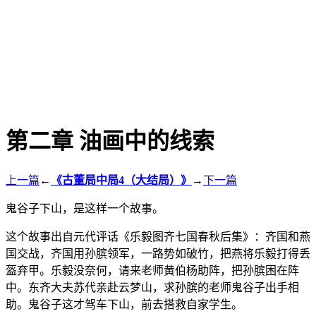
第二章 油画中的线索
上一篇
←
《古董局中局4（大结局）》
→
下一篇
鬼谷子下山，是这样一个故事。
这个故事出自元代评话《乐毅图齐七国春秋后集》：齐国和燕
国交战，齐国用孙膑领军，一路势如破竹，把燕将乐毅打得丢
盔弃甲。乐毅没奈何，请来老师黄伯杨助阵，把孙膑困在阵
中。东齐大夫苏代亲赴云梦山，求孙膑的老师鬼谷子出手相
助。鬼谷子这才驾车下山，前去搭救自家学生。