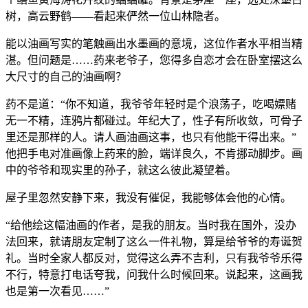
树，高云野鹤——看起来俨然一位山林隐者。
能以油画写实的笔触画出水墨画的意境，这位作者水平相当精
湛。但问题是……药来老爷子，您得多自恋才会在卧室摆这么
大尺寸的自己的油画啊？
药不是道：“你不知道，我爷爷年轻时是个浪荡子，吃喝嫖赌
无一不精，连鸦片都碰过。年纪大了，性子有所收敛，可骨子
里还是那样的人。请人画油画这事，也只有他能干得出来。”
他把手电对准画像上药来的脸，端详良久，不肯挪动脚步。画
中的爷爷和现实里的孙子，就这么彼此凝望着。
屋子里忽然安静下来，我没有催促，我能够体会他的心情。
“给他绘这幅油画的作者，是我的朋友。当时我在国外，没办
法回来，就请朋友定制了这么一件礼物，算是给爷爷的寿诞贺
礼。当时全家人都反对，觉得这么弄不吉利，只有我爷爷乐得
不行，特意打电话夸我，问我什么时候回来。说起来，这画我
也是第一次看见……”