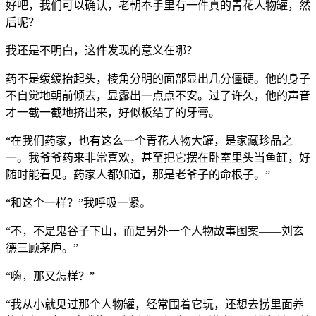
好吧，我们可以确认，老朝奉手里有一件真的青花人物罐，然
后呢？
我还是不明白，这件发现的意义在哪？
药不是缓缓抬起头，棱角分明的面部显出几分僵硬。他的身子
不自觉地朝前倾去，显露出一点点不安。过了许久，他的声音
才一截一截地挤出来，好似板结了的牙膏。
“在我们药家，也有这么一个青花人物大罐，是家藏珍品之
一。我爷爷药来非常喜欢，甚至把它摆在卧室里头当鱼缸，好
随时能看见。药家人都知道，那是老爷子的命根子。”
“和这个一样？”我呼吸一紧。
“不，不是鬼谷子下山，而是另外一个人物故事图案——刘玄
德三顾茅庐。”
“嗨，那又怎样？”
“我从小就见过那个人物罐，经常围着它玩，还想去捞里面养