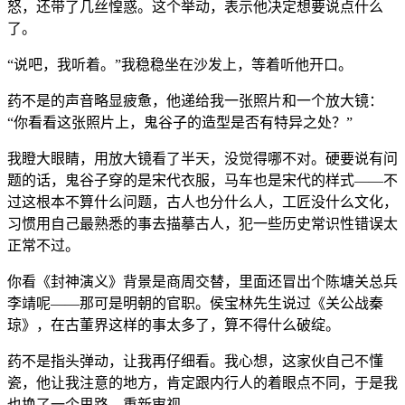
怒，还带了几丝惶惑。这个举动，表示他决定想要说点什么
了。
“说吧，我听着。”我稳稳坐在沙发上，等着听他开口。
药不是的声音略显疲惫，他递给我一张照片和一个放大镜：
“你看看这张照片上，鬼谷子的造型是否有特异之处？”
我瞪大眼睛，用放大镜看了半天，没觉得哪不对。硬要说有问
题的话，鬼谷子穿的是宋代衣服，马车也是宋代的样式——不
过这根本不算什么问题，古人也分什么人，工匠没什么文化，
习惯用自己最熟悉的事去描摹古人，犯一些历史常识性错误太
正常不过。
你看《封神演义》背景是商周交替，里面还冒出个陈塘关总兵
李靖呢——那可是明朝的官职。侯宝林先生说过《关公战秦
琼》，在古董界这样的事太多了，算不得什么破绽。
药不是指头弹动，让我再仔细看。我心想，这家伙自己不懂
瓷，他让我注意的地方，肯定跟内行人的着眼点不同，于是我
也换了一个思路，重新审视。