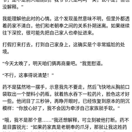
没解释。”
我能理解他此时的心情。这个发现虽然意味不明，但里外都透
着药家不清白，他们和老朝奉之间的关系扑朔迷离。如果继续
往下深挖，很可能先把自己家人也牵扯进来。
打假打来打去，打到自己家身上，这确实是个非常尴尬的处
境。
“今天太晚了，明天咱们俩再商量吧。”我宽慰道。
“不行，这事得说清楚！”
药不是猛然地一摆手，示意我先不要走，然后飞快地从胸前口
袋取出一个塑料小药瓶，就着热水吞下一粒药片，脸色这才好
一些。他闭目了三秒钟，再睁开眼时，已经恢复到原本的阴沉
模样：“你放心好了，我不会因为牵涉自己家族就手软。”
“哦，我不是那个意……”我还想解释，可立刻被他打断。药不
是目露锐光：“如果药家真是老朝奉的爪牙，那就让我这姓药