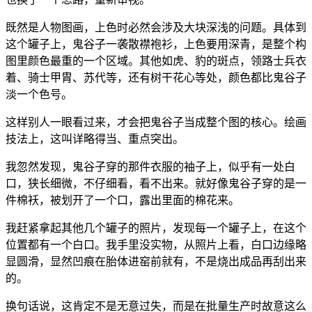
既然是人物图画，上色时必然会涉及大块深浅的问题。具体到
这个罐子上，鬼谷子一袭散襟袍衫，上色要用深青，是整个构
图里颜色最重的一个区域。其他如虎、豹的斑点，领路士兵衣
着、骑士甲胄、苏代等，还有树干花心等处，颜色都比鬼谷子
淡一个色号。
这样别人一眼看过来，才会把鬼谷子当成整个图的核心。绘画
技法上，这叫详略得当、重点突出。
我忽然发现，鬼谷子穿的那件衣服的袖子上，似乎有一处白
口，狭长细微，不仔细看，看不出来。就好像鬼谷子穿的是一
件棉袄，被划开了一个口，露出里面的棉花来。
我赶紧拿起其他几个罐子的照片，发现每一个罐子上，在这个
位置都有一个白口。我手里没实物，从照片上看，白口边缘略
显圆滑，显然凹痕在胎体进窑前就有，不是烧出成品再刮出来
的。
换句话说，这肯定不是无意过失，而是在批量生产时故意这么