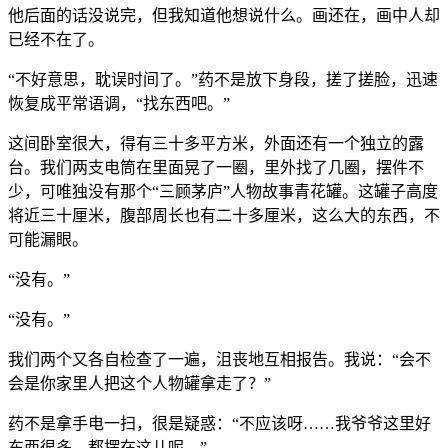
他后面的话没说完，但我知道他想说什么。画还在，画中人却
已经不在了。
“不好意思，耽误时间了。”药不是放下身段，搓了搓脸，迅速
恢复成平常语调，“找东西吧。”
这间卧室很大，得有三十多平方米，外面还有一个独立的露
台。我们两支电筒在里面晃了一圈，里外找了几圈，摆件不
少，可唯独没有那个“三顾茅庐”人物故事青花罐。这罐子高度
将近三十厘米，腹部周长也有二十多厘米，这么大的东西，不
可能漏眼。
“没有。”
“没有。”
我们两个又各自检查了一遍，沮丧地互相报告。我说：“会不
会是你家里人把这个人物罐拿走了？”
药不是拿手电一扫，很是疑惑：“不应该呀……我爷爷这里好
东西很多，都摆在这儿呢。”