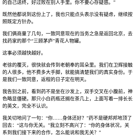
的自己送终，好过败在别人手里。你不要心存疑惑。”
既然他都说到这份上了，我也只能点头表示没有疑虑，继续按
照既定方针办。
我们俩商量了几句，一致同意现在的当务之急是返回北京，去
找药家的那个“三顾茅庐”青花人物罐。
这事必须越快越好。
老徐的覆灭，很快就会传到老朝奉的耳朵里。我们在卫辉接触
的人很多，他不费多大手脚，就能搞清楚我们的真实身份。于
是我们一致同意，返程的日子定在明天。
我告别之前，看到药不是坐在沙发上，双手交叉在小腹前，神
色略显僵硬。那只小白药瓶还搁在茶几上，上面写着一排长长
的英文，完全不认识。
我关切地问了一句：“你……身体还好？”药不是硬邦邦地顶了
回去：“这与你无关。”我立刻不高兴了：“你的身体状况，关
系到我们接下来的合作，怎么能说和我无关？”