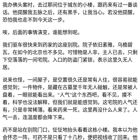
我办佛头案时，去过那间位于城东的小楼，跟药来有过一番谈
话。他提醒我五脉之后，还有黑手，让我当心。若没他提醒，
恐怕我也走不到今天这一步。
唉，后面的事情演变，谁能想到呢。
我们驱车很快来到药家的这座别院。院子依旧素雅，乌檐碧
瓦，在如今的北京也不多见。可惜物是人非，主人已去，只剩
下空落落的一间宅院。入口的防盗门紧锁，表示这里久无人
居。
说来也怪，一间屋子，是空置很久还是常有人住，很容易就能
感觉到；一件物件，是藏在古墓里千年无人碰触，还是常被人
盘着，一眼就能看出来。“人气”这个东西吧，看不见，摸不
着，科学也没法解释，但我们就是能感觉到。这宅院的人气还
有，只是非常稀薄。看来药来一死，这里再没什么人来了。人
气一去，连温度都会降下来。
药不是站在别院门口，怔怔地抬头看着这栋小楼。我本以为他
会怀恋一阵，可药不是只看了十几秒，便把视线收了回来。他