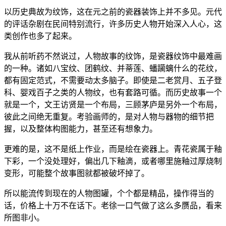
以历史典故为纹饰，这在元之前的瓷器装饰上并不多见。元代
的评话杂剧在民间特别流行，许多历史人物开始深入人心，这
类创作也多了起来。
我从前听药不然说过，人物故事的纹饰，是瓷器纹饰中最难画
的一种。诸如八宝纹、团鹤纹、并蒂莲、蟠躏螭什么的花纹，
都有固定范式，不需要动太多脑子。即使是二老赏月、五子登
科、婴戏百子之类的人物纹，也有套路可循。而历史故事一个
就是一个，文王访贤是一个布局，三顾茅庐是另外一个布局，
彼此之间绝无重复。考验画师的，是对人物与器物的细节把
握，以及整体构图能力，甚至还有想象力。
更难的是，这不是纸上作业，而是绘在瓷器上。青花瓷属于釉
下彩，一个没处理好，偏出几下釉滴，或者哪里施釉过厚烧制
变形，可能整个故事图就都被破坏掉了。
所以能流传到现在的人物图罐，个个都是精品，操作得当的
话，价格上十万不在话下。老徐一口气做了这么多赝品，看来
所图非小。