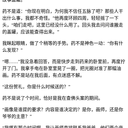
药不是道：“你现在明白，为何我不信任五脉了吧？那些人干
出什么事，我都不奇怪。”他再度环顾四周，轻轻摇了一下
头，“咱们走吧，这里已经没什么用了。回头我去问问谁搬走
的盖罐，应该能查得出来。”
我眯起眼睛，做了个稍等的手势。药不是神色一动：“你有什
么发现？”
“嗯……”我没急着回答，而是快步走到药来的卧室前，再度拧
开了门。我拿手电在卧室里晃了一圈，把光圈对准了那幅油
画。药不是站在我后面，有点迷惑不解。
“这份贺礼，你是什么时候送的？”
药不是说了个时间，恰好是我在查佛头案的期间。
“画像是谁提的要求？内容是谁决定的？是你，画师，还是你
爷爷的主意？”
“我哪有那个时间啊。我让画师直接联系我爷爷，他们两个商