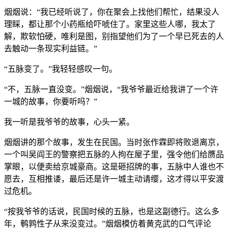
烟烟说：“我已经听说了，你在聚会上找他们帮忙，结果没人
理睬，都让那个小药瓶给吓唬住了。家里这些人哪，我太了
解，欺软怕硬，唯利是图，别指望他们为了一个早已死去的人
去触动一条现实利益链。”
“五脉变了。”我轻轻感叹一句。
“不，五脉一直没变。”烟烟说，“我爷爷最近给我讲了一个许
一城的故事，你要听吗？”
我一听是我爷爷的故事，心头一紧。
烟烟讲的那个故事，发生在民国。当时张作霖即将败退离京，
一个叫吴阎王的警察把五脉的人拘在屋子里，强令他们给赝品
掌眼，以便卖给京城豪商。这是砸招牌的事，五脉中人谁也不
愿去，互相推诿，最后还是许一城主动请缨，这才得以平安渡
过危机。
“按我爷爷的话说，民国时候的五脉，也是这副德行。这么多
年，鹌鹑性子从来没变过。”烟烟模仿着黄克武的口气评论