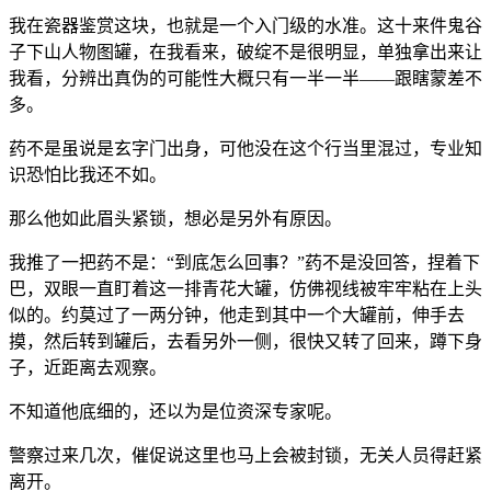
我在瓷器鉴赏这块，也就是一个入门级的水准。这十来件鬼谷
子下山人物图罐，在我看来，破绽不是很明显，单独拿出来让
我看，分辨出真伪的可能性大概只有一半一半——跟瞎蒙差不
多。
药不是虽说是玄字门出身，可他没在这个行当里混过，专业知
识恐怕比我还不如。
那么他如此眉头紧锁，想必是另外有原因。
我推了一把药不是：“到底怎么回事？”药不是没回答，捏着下
巴，双眼一直盯着这一排青花大罐，仿佛视线被牢牢粘在上头
似的。约莫过了一两分钟，他走到其中一个大罐前，伸手去
摸，然后转到罐后，去看另外一侧，很快又转了回来，蹲下身
子，近距离去观察。
不知道他底细的，还以为是位资深专家呢。
警察过来几次，催促说这里也马上会被封锁，无关人员得赶紧
离开。