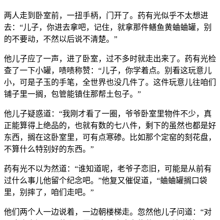
两人走到卧室前，一扭手柄，门开了。药有光似乎不太想进
去：“儿子，你进去拿吧，记住，就拿那件鳝鱼黄蛐蛐罐，别
的不要动，不然以后说不清楚。”
他儿子应了一声，进了卧室，过不多时就走出来了。药有光检
查了一下小罐，啧啧称赞：“儿子，你学着点。别看这玩意儿
小，可是子玉的手笔，全世界也没几件了。这件玩意儿往咱们
铺子里一搁，包管能镇住那帮土包子。”
他儿子疑惑道：“我刚才看了一圈，爷爷卧室里物件不少，真
正能算得上绝品的，也就有数的七八件，剩下的虽然也都是好
东西，搁在这卧室里，可有点寒碜。比如那个定窑的刻花盘，
不算什么特别好的东西。”
药有光不以为然道：“谁知道呢，老爷子恋旧，可能是从前有
过什么事儿他留个纪念吧。”他复又催促道，“蛐蛐罐搁口袋
里，别摔了，咱们走吧。”
他们两个人一边说着，一边朝楼梯走。忽然他儿子问道：“对